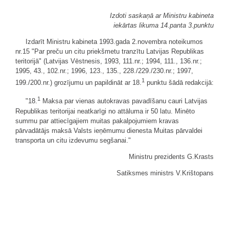
Izdoti saskaņā ar Ministru kabineta
iekārtas likuma 14.panta 3.punktu
Izdarīt Ministru kabineta 1993.gada 2.novembra noteikumos
nr.15 "Par preču un citu priekšmetu tranzītu Latvijas Republikas
teritorijā" (Latvijas Vēstnesis, 1993, 111.nr.; 1994, 111., 136.nr.;
1995, 43., 102.nr.; 1996, 123., 135., 228./229./230.nr.; 1997,
1
199./200.nr.) grozījumu un papildināt ar 18.
punktu šādā redakcijā:
1
"18.
Maksa par vienas autokravas pavadīšanu cauri Latvijas
Republikas teritorijai neatkarīgi no attāluma ir 50 latu. Minēto
summu par attiecīgajiem muitas pakalpojumiem kravas
pārvadātājs maksā Valsts ieņēmumu dienesta Muitas pārvaldei
transporta un citu izdevumu segšanai."
Ministru prezidents G.Krasts
Satiksmes ministrs V.Krištopans