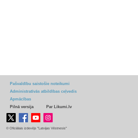
Pašvaldību saistošie noteikumi
Administratīvās atbildības ceļvedis
Apmācības
Pilnā versija
Par Likumi.lv
© Oficiālais izdevējs "Latvijas Vēstnesis"