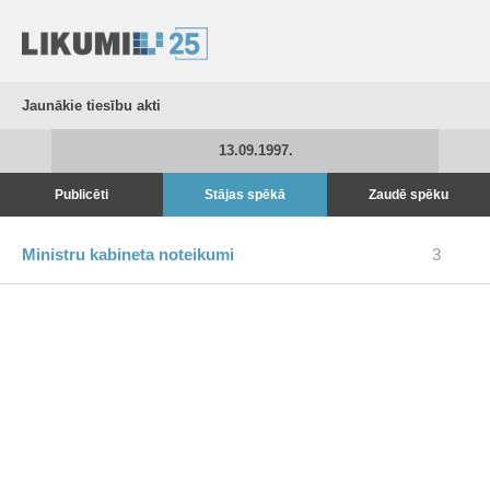
Jaunākie tiesību akti
13.09.1997.
Publicēti
Stājas spēkā
Zaudē spēku
Ministru kabineta noteikumi
3