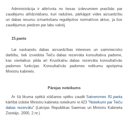
Administrācija ir atbrīvota no tiesas izdevumiem prasībās par
zaudējumu atlīdzināšanu, kuri radušies, pārkāpjot vides aizsardzību
un dabas resursu izmantošanu regulējošos normatīvos aktus, ja šos
zaudējumus piedzen par labu valstij.
15.pants
Lai saskaņotu dabas aizsardzības intereses un saimniecisko
darbību, tiek izveidota Teiču dabas rezervāta konsultativa padome,
kas vienlaikus pilda arī Krustkalnu dabas rezervāta konsultatīvās
padomes funkcijas. Konsultatīvās padomes nolikumu apstiprina
Ministru kabinets.
Pārejas noteikums
Ar šā likuma spēkā stāšanos spēku zaudē
Satversmes
81.panta
kārtībā izdotie Ministru kabineta noteikumi nr.423 "
Noteikumi par Teiču
dabas rezervātu
" (Latvijas Republikas Saeimas un Ministru Kabineta
Ziņotājs, 2000, 2.nr.).