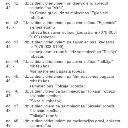
no 41. līdz
uz dienvidrietumiem un dienvidiem, apliecot
42. -
saimniecību "Virši",
pa Grāna grāvi līdz saimniecības "Eglenieki"
robežai;
no 42. līdz
uz dienvidrietumiem pa saimniecības "Eglenieki"
43. -
ziemeļrietumu
robežu līdz saimniecības (kadastra nr.7078-003-
0109) robežai;
no 43. līdz
uz dienvidrietumiem pa saimniecības (kadastra
44. -
nr.7078-003-0109)
ziemeļrietumu robežu līdz saimniecības "Tolkāja"
robežai;
no 44. līdz
uz dienvidrietumiem pa saimniecības "Tolkāja"
45. -
robežu līdz
Murmastienes pagasta robežai;
no 45. līdz
uz dienvidrietumiem pa Murmastienes pagasta
46. -
robežu līdz
saimniecības "Tolkāja" robežai;
no 46. līdz
uz dienvidiem pa saimniecības "Tolkāja" robežu
47. -
līdz saimniecības
"Siksala" robežai;
no 47. līdz
uz dienvidiem pa saimniecības "Siksala" robežu
48. -
līdz saimniecības
"Tolkāja" robežai;
no 48. līdz
uz dienvidrietumiem pa meliorācijas grāvi, apliecot
49. -
saimniecību