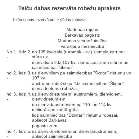
Teiču dabas rezervāta robežu apraksts
Teiču dabas rezervātam ir šādas robežas:
Madonas rajons
Barkavas pagasts
Madonas virsmežniecība
Varakļānu mežniecība
No 1. līdz 2.
no 105.kvartāla (turpmāk - kv.) ziemeļaustrumu
-
stūra uz
dienvidiem līdz 107.kv. ziemeļaustrumu stūrim un
saimniecībai "Škobri";
no 2. līdz 3.
uz dienvidiem pa saimniecības "Škobri" rietumu un
-
107.kv.
austrumu robežstigu līdz saimniecības "Škobri"
dienvidrietumu robežai;
no 3. līdz 4.
uz dienvidrietumiem, austrumiem, dienvidiem,
-
dienvidrietumiem
un dienvidaustrumiem pa 110. un 114.kv.
meliorācijas kontūrgrāvi
līdz saimniecības "Dzintari" rietumu robežai,
apliecot Barkavas
pagasta zemi;
no 4. līdz 5.
uz dienvidrietumiem un dienvidaustrumiem,
-
apliecot saimniecību