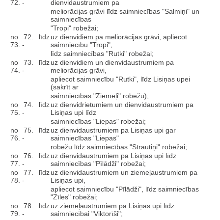
72. -
dienvidaustrumiem pa
meliorācijas grāvi līdz saimniecības "Salmiņi" un
saimniecības
"Tropi" robežai;
no 72. līdz
uz dienvidiem pa meliorācijas grāvi, apliecot
73. -
saimniecību "Tropi",
līdz saimniecības "Rutki" robežai;
no 73. līdz
uz dienvidiem un dienvidaustrumiem pa
74. -
meliorācijas grāvi,
apliecot saimniecību "Rutki", līdz Lisiņas upei
(sakrīt ar
saimniecības "Ziemeļi" robežu);
no 74. līdz
uz dienvidrietumiem un dienvidaustrumiem pa
75. -
Lisiņas upi līdz
saimniecības "Liepas" robežai;
no 75. līdz
uz dienvidaustrumiem pa Lisiņas upi gar
76. -
saimniecības "Liepas"
robežu līdz saimniecības "Strautiņi" robežai;
no 76. līdz
uz dienvidaustrumiem pa Lisiņas upi līdz
77. -
saimniecības "Pīlādži" robežai;
no 77. līdz
uz dienvidaustrumiem un ziemeļaustrumiem pa
78. -
Lisiņas upi,
apliecot saimniecību "Pīlādži", līdz saimniecības
"Zīles" robežai;
no 78. līdz
uz ziemeļaustrumiem pa Lisiņas upi līdz
79. -
saimniecībai "Viktorīši";