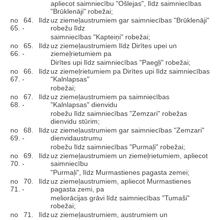
apliecot saimniecību "Ošlejas", līdz saimniecības
"Brūklenāji" robežai;
no 64. līdz
uz ziemeļaustrumiem gar saimniecības "Brūklenāji"
65. -
robežu līdz
saimniecības "Kapteiņi" robežai;
no 65. līdz
uz ziemeļaustrumiem līdz Dirītes upei un
66. -
ziemeļrietumiem pa
Dirītes upi līdz saimniecības "Paegļi" robežai;
no 66. līdz
uz ziemeļrietumiem pa Dirītes upi līdz saimniecības
67. -
"Kalnlapsas"
robežai;
no 67. līdz
uz ziemeļaustrumiem pa saimniecības
68. -
"Kalnlapsas" dienvidu
robežu līdz saimniecības "Zemzari" robežas
dienvidu stūrim;
no 68. līdz
uz ziemeļaustrumiem gar saimniecības "Zemzari"
69. -
dienvidaustrumu
robežu līdz saimniecības "Purmaļi" robežai;
no 69. līdz
uz ziemeļaustrumiem un ziemeļrietumiem, apliecot
70. -
saimniecību
"Purmaļi", līdz Murmastienes pagasta zemei;
no 70. līdz
uz ziemeļaustrumiem, apliecot Murmastienes
71. -
pagasta zemi, pa
meliorācijas grāvi līdz saimniecības "Tumaši"
robežai;
no 71. līdz
uz ziemeļaustrumiem, austrumiem un