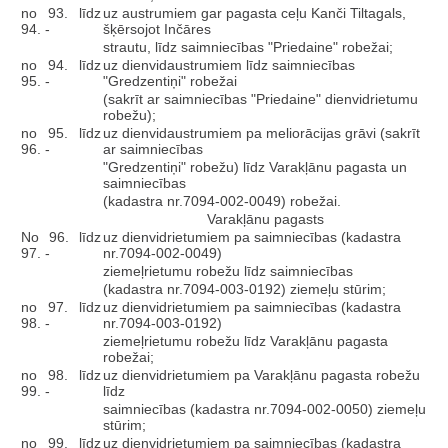
no 93. līdz
uz austrumiem gar pagasta ceļu Kanči Tiltagals,
94. -
šķērsojot Inčāres
strautu, līdz saimniecības "Priedaine" robežai;
no 94. līdz
uz dienvidaustrumiem līdz saimniecības
95. -
"Gredzentiņi" robežai
(sakrīt ar saimniecības "Priedaine" dienvidrietumu
robežu);
no 95. līdz
uz dienvidaustrumiem pa meliorācijas grāvi (sakrīt
96. -
ar saimniecības
"Gredzentiņi" robežu) līdz Varakļānu pagasta un
saimniecības
(kadastra nr.7094-002-0049) robežai.
Varakļānu pagasts
No 96. līdz
uz dienvidrietumiem pa saimniecības (kadastra
97. -
nr.7094-002-0049)
ziemeļrietumu robežu līdz saimniecības
(kadastra nr.7094-003-0192) ziemeļu stūrim;
no 97. līdz
uz dienvidrietumiem pa saimniecības (kadastra
98. -
nr.7094-003-0192)
ziemeļrietumu robežu līdz Varakļānu pagasta
robežai;
no 98. līdz
uz dienvidrietumiem pa Varakļānu pagasta robežu
99. -
līdz
saimniecības (kadastra nr.7094-002-0050) ziemeļu
stūrim;
no 99. līdz
uz dienvidrietumiem pa saimniecības (kadastra