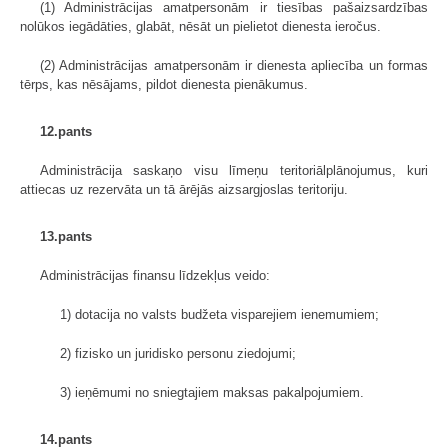
(1) Administrācijas amatpersonām ir tiesības pašaizsardzības
nolūkos iegādāties, glabāt, nēsāt un pielietot dienesta ieročus.
(2) Administrācijas amatpersonām ir dienesta apliecība un formas
tērps, kas nēsājams, pildot dienesta pienākumus.
12.pants
Administrācija saskaņo visu līmeņu teritoriālplānojumus, kuri
attiecas uz rezervāta un tā ārējās aizsargjoslas teritoriju.
13.pants
Administrācijas finansu līdzekļus veido:
1) dotacija no valsts budžeta visparejiem ienemumiem;
2) fizisko un juridisko personu ziedojumi;
3) ieņēmumi no sniegtajiem maksas pakalpojumiem.
14.pants