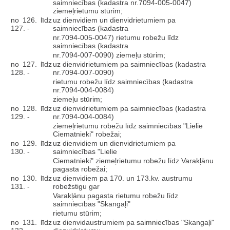
saimniecības (kadastra nr.7094-005-0047)
ziemeļrietumu stūrim;
no 126. līdz
uz dienvidiem un dienvidrietumiem pa
127. -
saimniecības (kadastra
nr.7094-005-0047) rietumu robežu līdz
saimniecības (kadastra
nr.7094-007-0090) ziemeļu stūrim;
no 127. līdz
uz dienvidrietumiem pa saimniecības (kadastra
128. -
nr.7094-007-0090)
rietumu robežu līdz saimniecības (kadastra
nr.7094-004-0084)
ziemeļu stūrim;
no 128. līdz
uz dienvidrietumiem pa saimniecības (kadastra
129. -
nr.7094-004-0084)
ziemeļrietumu robežu līdz saimniecības "Lielie
Ciematnieki" robežai;
no 129. līdz
uz dienvidiem un dienvidrietumiem pa
130. -
saimniecības "Lielie
Ciematnieki" ziemeļrietumu robežu līdz Varakļānu
pagasta robežai;
no 130. līdz
uz dienvidiem pa 170. un 173.kv. austrumu
131. -
robežstigu gar
Varakļānu pagasta rietumu robežu līdz
saimniecības "Skangaļi"
rietumu stūrim;
no 131. līdz
uz dienvidaustrumiem pa saimniecības "Skangaļi"