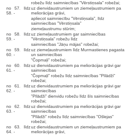
robežu līdz saimniecības "Vērstiņsala" robežai;
no 57. līdz
uz dienvidaustrumiem un ziemeļaustrumiem pa
58. -
meliorācijas grāvi,
apliecot saimniecību "Vērstiņsala", līdz
saimniecības "Vērstiņsala"
ziemeļaustrumu stūrim;
no 58. līdz
uz ziemeļaustrumiem gar saimniecības
59. -
"Vērstiņsala" robežu līdz
saimniecības "Jāņu mājas" robežai;
no 59. līdz
uz ziemeļaustrumiem līdz Murmastienes pagasta
60. -
un saimniecības
"Čopmaļi" robežai;
no 60. līdz
uz dienvidaustrumiem pa meliorācijas grāvi gar
61. -
saimniecības
"Čopmaļi" robežu līdz saimniecības "Pīlādži"
robežai;
no 61. līdz
uz dienvidaustrumiem pa meliorācijas grāvi gar
62. -
saimniecības
"Pīlādži" dienvidu robežu līdz šīs saimniecības
robežai;
no 62. līdz
uz dienvidaustrumiem pa meliorācijas grāvi gar
63. -
saimniecības
"Pīlādži" robežu līdz saimniecības "Ošlejas"
robežai;
no 63. līdz
uz dienvidaustrumiem un ziemeļaustrumiem pa
64. -
meliorācijas grāvi,