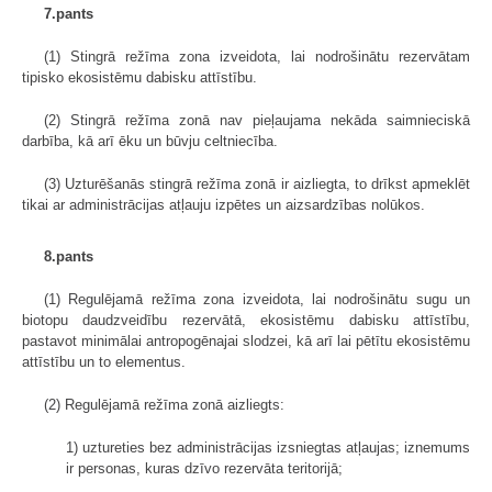
7.pants
(1) Stingrā režīma zona izveidota, lai nodrošinātu rezervātam
tipisko ekosistēmu dabisku attīstību.
(2) Stingrā režīma zonā nav pieļaujama nekāda saimnieciskā
darbība, kā arī ēku un būvju celtniecība.
(3) Uzturēšanās stingrā režīma zonā ir aizliegta, to drīkst apmeklēt
tikai ar administrācijas atļauju izpētes un aizsardzības nolūkos.
8.pants
(1) Regulējamā režīma zona izveidota, lai nodrošinātu sugu un
biotopu daudzveidību rezervātā, ekosistēmu dabisku attīstību,
pastavot minimālai antropogēnajai slodzei, kā arī lai pētītu ekosistēmu
attīstību un to elementus.
(2) Regulējamā režīma zonā aizliegts:
1) uztureties bez administrācijas izsniegtas atļaujas; iznemums
ir personas, kuras dzīvo rezervāta teritorijā;