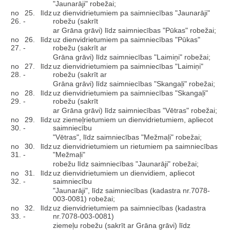
"Jaunarāji" robežai;
no 25. līdz
uz dienvidrietumiem pa saimniecības "Jaunarāji"
26. -
robežu (sakrīt
ar Grāna grāvi) līdz saimniecības "Pūkas" robežai;
no 26. līdz
uz dienvidrietumiem pa saimniecības "Pūkas"
27. -
robežu (sakrīt ar
Grāna grāvi) līdz saimniecības "Laimiņi" robežai;
no 27. līdz
uz dienvidrietumiem pa saimniecības "Laimiņi"
28. -
robežu (sakrīt ar
Grāna grāvi) līdz saimniecības "Skangaļi" robežai;
no 28. līdz
uz dienvidrietumiem pa saimniecības "Skangaļi"
29. -
robežu (sakrīt
ar Grāna grāvi) līdz saimniecības "Vētras" robežai;
no 29. līdz
uz ziemeļrietumiem un dienvidrietumiem, apliecot
30. -
saimniecību
"Vētras", līdz saimniecības "Mežmaļi" robežai;
no 30. līdz
uz dienvidrietumiem un rietumiem pa saimniecības
31. -
"Mežmaļi"
robežu līdz saimniecības "Jaunarāji" robežai;
no 31. līdz
uz dienvidrietumiem un dienvidiem, apliecot
32. -
saimniecību
"Jaunarāji", līdz saimniecības (kadastra nr.7078-
003-0081) robežai;
no 32. līdz
uz dienvidrietumiem pa saimniecības (kadastra
33. -
nr.7078-003-0081)
ziemeļu robežu (sakrīt ar Grāna grāvi) līdz