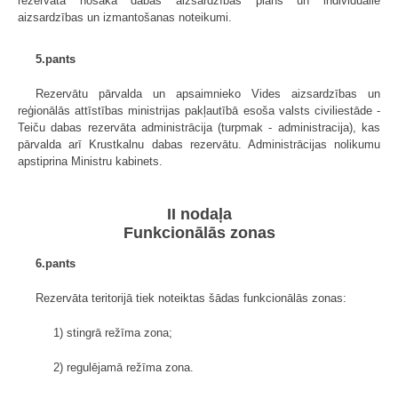
rezervātā nosaka dabas aizsardzības plāns un individuālie
aizsardzības un izmantošanas noteikumi.
5.pants
Rezervātu pārvalda un apsaimnieko Vides aizsardzības un
reģionālās attīstības ministrijas pakļautībā esoša valsts civiliestāde -
Teiču dabas rezervāta administrācija (turpmak - administracija), kas
pārvalda arī Krustkalnu dabas rezervātu. Administrācijas nolikumu
apstiprina Ministru kabinets.
II nodaļa
Funkcionālās zonas
6.pants
Rezervāta teritorijā tiek noteiktas šādas funkcionālās zonas:
1) stingrā režīma zona;
2) regulējamā režīma zona.