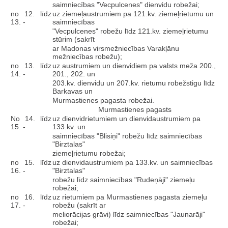
saimniecības "Vecpulcenes" dienvidu robežai;
no 12. līdz
uz ziemeļaustrumiem pa 121.kv. ziemeļrietumu un
13. -
saimniecības
"Vecpulcenes" robežu līdz 121.kv. ziemeļrietumu
stūrim (sakrīt
ar Madonas virsmežniecības Varakļānu
mežniecības robežu);
no 13. līdz
uz austrumiem un dienvidiem pa valsts meža 200.,
14. -
201., 202. un
203.kv. dienvidu un 207.kv. rietumu robežstigu līdz
Barkavas un
Murmastienes pagasta robežai.
Murmastienes pagasts
No 14. līdz
uz dienvidrietumiem un dienvidaustrumiem pa
15. -
133.kv. un
saimniecības "Blisiņi" robežu līdz saimniecības
"Birztalas"
ziemeļrietumu robežai;
no 15. līdz
uz dienvidaustrumiem pa 133.kv. un saimniecības
16. -
"Birztalas"
robežu līdz saimniecības "Rudeņāji" ziemeļu
robežai;
no 16. līdz
uz rietumiem pa Murmastienes pagasta ziemeļu
17. -
robežu (sakrīt ar
meliorācijas grāvi) līdz saimniecības "Jaunarāji"
robežai;