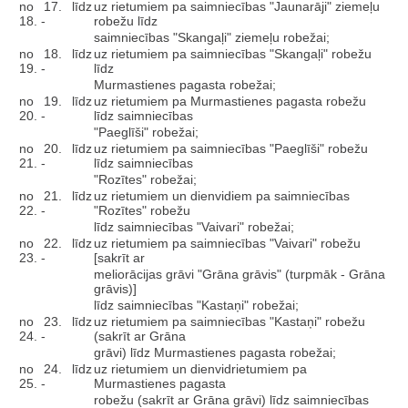
no 17. līdz
uz rietumiem pa saimniecības "Jaunarāji" ziemeļu
18. -
robežu līdz
saimniecības "Skangaļi" ziemeļu robežai;
no 18. līdz
uz rietumiem pa saimniecības "Skangaļi" robežu
19. -
līdz
Murmastienes pagasta robežai;
no 19. līdz
uz rietumiem pa Murmastienes pagasta robežu
20. -
līdz saimniecības
"Paeglīši" robežai;
no 20. līdz
uz rietumiem pa saimniecības "Paeglīši" robežu
21. -
līdz saimniecības
"Rozītes" robežai;
no 21. līdz
uz rietumiem un dienvidiem pa saimniecības
22. -
"Rozītes" robežu
līdz saimniecības "Vaivari" robežai;
no 22. līdz
uz rietumiem pa saimniecības "Vaivari" robežu
23. -
[sakrīt ar
meliorācijas grāvi "Grāna grāvis" (turpmāk - Grāna
grāvis)]
līdz saimniecības "Kastaņi" robežai;
no 23. līdz
uz rietumiem pa saimniecības "Kastaņi" robežu
24. -
(sakrīt ar Grāna
grāvi) līdz Murmastienes pagasta robežai;
no 24. līdz
uz rietumiem un dienvidrietumiem pa
25. -
Murmastienes pagasta
robežu (sakrīt ar Grāna grāvi) līdz saimniecības