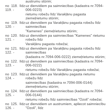
austrumu stūrim;
no 118. līdz
uz dienvidiem pa saimniecības (kadastra nr.7094-
119. -
006-0223)
rietumu robežu līdz Varakļānu pagasta
ziemeļrietumu stūrim;
no 119. līdz
uz dienvidiem pa Varakļānu pagasta robežu līdz
120. -
saimniecības
"Kamenes" ziemeļrietumu stūrim;
no 120. līdz
uz dienvidiem pa saimniecības "Kamenes" rietumu
121. -
robežu līdz
Varakļānu pagasta robežai;
no 121. līdz
uz dienvidiem pa Varakļānu pagasta robežu līdz
122. -
saimniecības
(kadastra nr.7094-006-0222) ziemeļrietumu stūrim;
no 122. līdz
uz dienvidiem pa saimniecības (kadastra nr.7094-
123. -
006-0222)
rietumu robežu līdz Varakļānu pagasta robežai;
no 123. līdz
uz dienvidiem pa Varakļānu pagasta rietumu
124. -
robežu līdz
saimniecības (kadastra nr.7094-006-0144)
ziemeļrietumu stūrim;
no 124. līdz
uz dienvidiem pa saimniecības (kadastra nr.7094-
125. -
006-0144)
rietumu robežu līdz saimniecības "Ozoli" robežai;
no 125. līdz
uz dienvidiem un austrumiem, apliecot saimniecību
126. -
"Ozoli", līdz