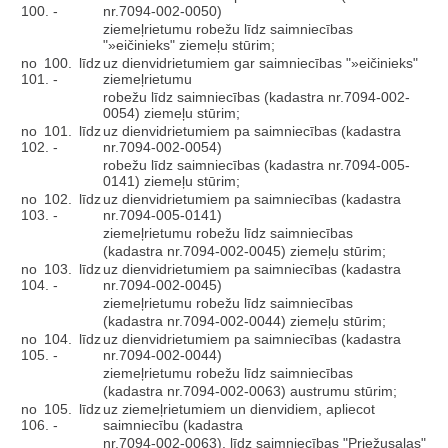
100. -
nr.7094-002-0050)
ziemeļrietumu robežu līdz saimniecības
"»eičinieks" ziemeļu stūrim;
no 100. līdz
uz dienvidrietumiem gar saimniecības "»eičinieks"
101. -
ziemeļrietumu
robežu līdz saimniecības (kadastra nr.7094-002-
0054) ziemeļu stūrim;
no 101. līdz
uz dienvidrietumiem pa saimniecības (kadastra
102. -
nr.7094-002-0054)
robežu līdz saimniecības (kadastra nr.7094-005-
0141) ziemeļu stūrim;
no 102. līdz
uz dienvidrietumiem pa saimniecības (kadastra
103. -
nr.7094-005-0141)
ziemeļrietumu robežu līdz saimniecības
(kadastra nr.7094-002-0045) ziemeļu stūrim;
no 103. līdz
uz dienvidrietumiem pa saimniecības (kadastra
104. -
nr.7094-002-0045)
ziemeļrietumu robežu līdz saimniecības
(kadastra nr.7094-002-0044) ziemeļu stūrim;
no 104. līdz
uz dienvidrietumiem pa saimniecības (kadastra
105. -
nr.7094-002-0044)
ziemeļrietumu robežu līdz saimniecības
(kadastra nr.7094-002-0063) austrumu stūrim;
no 105. līdz
uz ziemeļrietumiem un dienvidiem, apliecot
106. -
saimniecību (kadastra
nr.7094-002-0063), līdz saimniecības "Priežusalas"