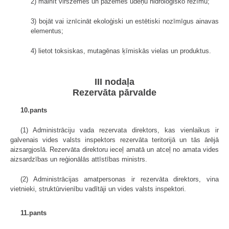
2) mainīt virszemes un pazemes ūdeņu hidroloģisko režīmu;
3) bojāt vai iznīcināt ekoloģiski un estētiski nozīmīgus ainavas
elementus;
4) lietot toksiskas, mutagēnas ķīmiskās vielas un produktus.
III nodaļa
Rezervāta pārvalde
10.pants
(1) Administrāciju vada rezervata direktors, kas vienlaikus ir
galvenais vides valsts inspektors rezervāta teritorijā un tās ārējā
aizsargjoslā. Rezervāta direktoru ieceļ amatā un atceļ no amata vides
aizsardzības un reģionālās attīstības ministrs.
(2) Administrācijas amatpersonas ir rezervāta direktors, vina
vietnieki, struktūrvienību vadītāji un vides valsts inspektori.
11.pants