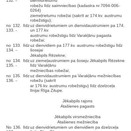
132. -
dienvidrietumu
robežu līdz saimniecības (kadastra nr.7094-006-
0264)
ziemeļrietumu robežai (sakrīt ar 174.kv. austrumu
robežstigu);
no 132. līdz
uz dienvidrietumiem un dienvidaustrumiem pa 174.
133. -
un 177.kv.
austrumu robežstigu līdz Varakļānu pagasta
robežai;
no 133. līdz
uz dienvidiem pa 177.kv. austrumu robežstigu līdz
134. -
šosejai
Jēkabpils Rēzekne;
no 134. līdz
uz ziemeļaustrumiem pa šoseju Jēkabpils Rēzekne
135. -
līdz Varakļānu
mežniecības robežai;
no 135. līdz
uz dienvidaustrumiem pa Varakļānu mežniecības
136. -
robežu (sakrīt
ar 176.kv. austrumu robežstigu) līdz dzelzceļa
līnijai Rīga Zilupe.
Jēkabpils rajons
Atašienes pagasts
Jēkabpils virsmežniecība
Atašienes mežniecība
No 136. līdz
uz dienvidrietumiem un dienvidiem pa dzelzceļa