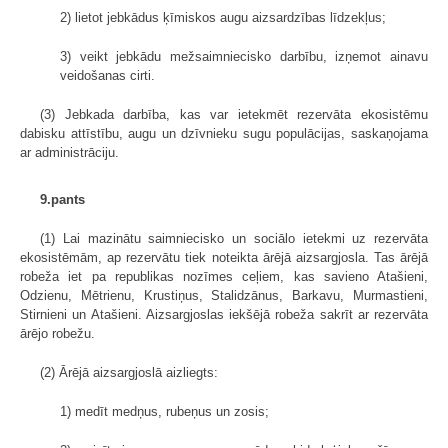
2) lietot jebkādus ķīmiskos augu aizsardzības līdzekļus;
3) veikt jebkādu mežsaimniecisko darbību, izņemot ainavu
veidošanas cirti.
(3) Jebkada darbība, kas var ietekmēt rezervāta ekosistēmu
dabisku attīstību, augu un dzīvnieku sugu populācijas, saskaņojama
ar administrāciju.
9.pants
(1) Lai mazinātu saimniecisko un sociālo ietekmi uz rezervāta
ekosistēmām, ap rezervātu tiek noteikta ārējā aizsargjosla. Tas ārējā
robeža iet pa republikas nozīmes ceļiem, kas savieno Atašieni,
Odzienu, Mētrienu, Krustiņus, Stalidzānus, Barkavu, Murmastieni,
Stirnieni un Atašieni. Aizsargjoslas iekšējā robeža sakrīt ar rezervāta
ārējo robežu.
(2) Ārējā aizsargjoslā aizliegts:
1) medīt medņus, rubeņus un zosis;