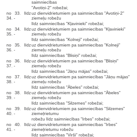
saimniecības
"Avotiņi-2" robežai;
no 33. līdz
uz dienvidrietumiem pa saimniecības "Avotiņi-2"
34. -
ziemeļu robežu
līdz saimniecības "Kļavinieki" robežai;
no 34. līdz
uz dienvidrietumiem pa saimniecības "Kļavinieki"
35. -
ziemeļu robežu
līdz saimniecības "Kolneji" robežai;
no 35. līdz
uz dienvidrietumiem pa saimniecības "Kolneji"
36. -
ziemeļu robežu
līdz saimniecības "Blisiņi" robežai;
no 36. līdz
uz dienvidrietumiem pa saimniecības "Blisiņi"
37. -
ziemeļu robežu
līdz saimniecības "Jāņu mājas" robežai;
no 37. līdz
uz dienvidrietumiem pa saimniecības "Jāņu mājas"
38. -
ziemeļu robežu
līdz saimniecības "Ābeles" robežai;
no 38. līdz
uz dienvidrietumiem pa saimniecības "Ābeles"
39. -
ziemeļu robežu
līdz saimniecības "Silzemes" robežai;
no 39. līdz
uz dienvidrietumiem pa saimniecības "Silzemes"
40. -
ziemeļrietumu
robežu līdz saimniecības "Irbes" robežai;
no 40. līdz
uz dienvidrietumiem pa saimniecības "Irbes"
41. -
ziemeļrietumu robežu
līdz saimniecības "Virši" robežai;