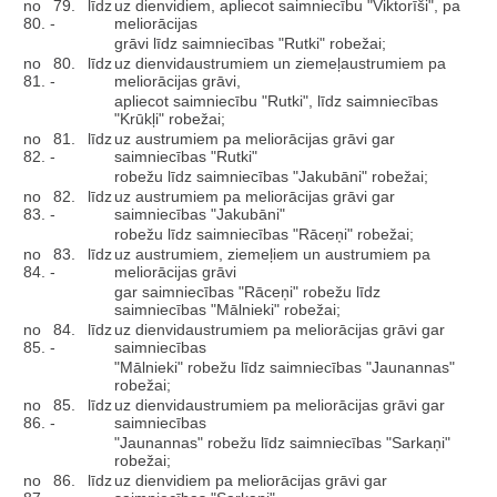
no 79. līdz
uz dienvidiem, apliecot saimniecību "Viktorīši", pa
80. -
meliorācijas
grāvi līdz saimniecības "Rutki" robežai;
no 80. līdz
uz dienvidaustrumiem un ziemeļaustrumiem pa
81. -
meliorācijas grāvi,
apliecot saimniecību "Rutki", līdz saimniecības
"Krūkļi" robežai;
no 81. līdz
uz austrumiem pa meliorācijas grāvi gar
82. -
saimniecības "Rutki"
robežu līdz saimniecības "Jakubāni" robežai;
no 82. līdz
uz austrumiem pa meliorācijas grāvi gar
83. -
saimniecības "Jakubāni"
robežu līdz saimniecības "Rāceņi" robežai;
no 83. līdz
uz austrumiem, ziemeļiem un austrumiem pa
84. -
meliorācijas grāvi
gar saimniecības "Rāceņi" robežu līdz
saimniecības "Mālnieki" robežai;
no 84. līdz
uz dienvidaustrumiem pa meliorācijas grāvi gar
85. -
saimniecības
"Mālnieki" robežu līdz saimniecības "Jaunannas"
robežai;
no 85. līdz
uz dienvidaustrumiem pa meliorācijas grāvi gar
86. -
saimniecības
"Jaunannas" robežu līdz saimniecības "Sarkaņi"
robežai;
no 86. līdz
uz dienvidiem pa meliorācijas grāvi gar