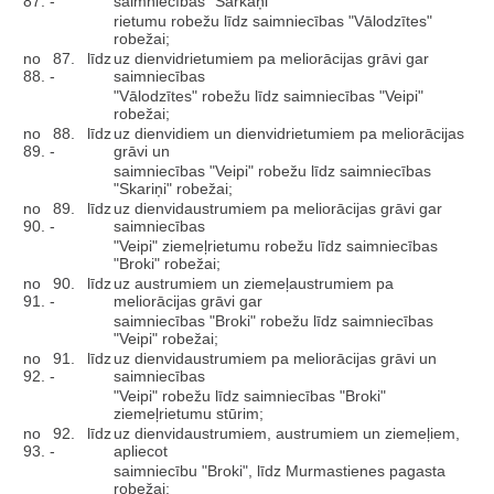
87. -
saimniecības "Sarkaņi"
rietumu robežu līdz saimniecības "Vālodzītes"
robežai;
no 87. līdz
uz dienvidrietumiem pa meliorācijas grāvi gar
88. -
saimniecības
"Vālodzītes" robežu līdz saimniecības "Veipi"
robežai;
no 88. līdz
uz dienvidiem un dienvidrietumiem pa meliorācijas
89. -
grāvi un
saimniecības "Veipi" robežu līdz saimniecības
"Skariņi" robežai;
no 89. līdz
uz dienvidaustrumiem pa meliorācijas grāvi gar
90. -
saimniecības
"Veipi" ziemeļrietumu robežu līdz saimniecības
"Broki" robežai;
no 90. līdz
uz austrumiem un ziemeļaustrumiem pa
91. -
meliorācijas grāvi gar
saimniecības "Broki" robežu līdz saimniecības
"Veipi" robežai;
no 91. līdz
uz dienvidaustrumiem pa meliorācijas grāvi un
92. -
saimniecības
"Veipi" robežu līdz saimniecības "Broki"
ziemeļrietumu stūrim;
no 92. līdz
uz dienvidaustrumiem, austrumiem un ziemeļiem,
93. -
apliecot
saimniecību "Broki", līdz Murmastienes pagasta
robežai;