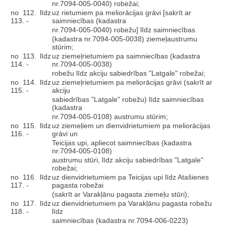
nr.7094-005-0040) robežai;
no 112. līdz
uz rietumiem pa meliorācijas grāvi [sakrīt ar
113. -
saimniecības (kadastra
nr.7094-005-0040) robežu] līdz saimniecības
(kadastra nr.7094-005-0038) ziemeļaustrumu
stūrim;
no 113. līdz
uz ziemeļrietumiem pa saimniecības (kadastra
114. -
nr.7094-005-0038)
robežu līdz akciju sabiedrības "Latgale" robežai;
no 114. līdz
uz ziemeļrietumiem pa meliorācijas grāvi (sakrīt ar
115. -
akciju
sabiedrības "Latgale" robežu) līdz saimniecības
(kadastra
nr.7094-005-0108) austrumu stūrim;
no 115. līdz
uz ziemeļiem un dienvidrietumiem pa meliorācijas
116. -
grāvi un
Teicijas upi, apliecot saimniecības (kadastra
nr.7094-005-0108)
austrumu stūri, līdz akciju sabiedrības "Latgale"
robežai;
no 116. līdz
uz dienvidrietumiem pa Teicijas upi līdz Atašienes
117. -
pagasta robežai
(sakrīt ar Varakļānu pagasta ziemeļu stūri);
no 117. līdz
uz dienvidrietumiem pa Varakļānu pagasta robežu
118. -
līdz
saimniecības (kadastra nr.7094-006-0223)