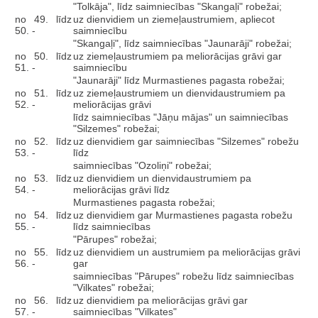
"Tolkāja", līdz saimniecības "Skangaļi" robežai;
no 49. līdz
uz dienvidiem un ziemeļaustrumiem, apliecot
50. -
saimniecību
"Skangaļi", līdz saimniecības "Jaunarāji" robežai;
no 50. līdz
uz ziemeļaustrumiem pa meliorācijas grāvi gar
51. -
saimniecību
"Jaunarāji" līdz Murmastienes pagasta robežai;
no 51. līdz
uz ziemeļaustrumiem un dienvidaustrumiem pa
52. -
meliorācijas grāvi
līdz saimniecības "Jāņu mājas" un saimniecības
"Silzemes" robežai;
no 52. līdz
uz dienvidiem gar saimniecības "Silzemes" robežu
53. -
līdz
saimniecības "Ozoliņi" robežai;
no 53. līdz
uz dienvidiem un dienvidaustrumiem pa
54. -
meliorācijas grāvi līdz
Murmastienes pagasta robežai;
no 54. līdz
uz dienvidiem gar Murmastienes pagasta robežu
55. -
līdz saimniecības
"Pārupes" robežai;
no 55. līdz
uz dienvidiem un austrumiem pa meliorācijas grāvi
56. -
gar
saimniecības "Pārupes" robežu līdz saimniecības
"Vilkates" robežai;
no 56. līdz
uz dienvidiem pa meliorācijas grāvi gar
57. -
saimniecības "Vilkates"