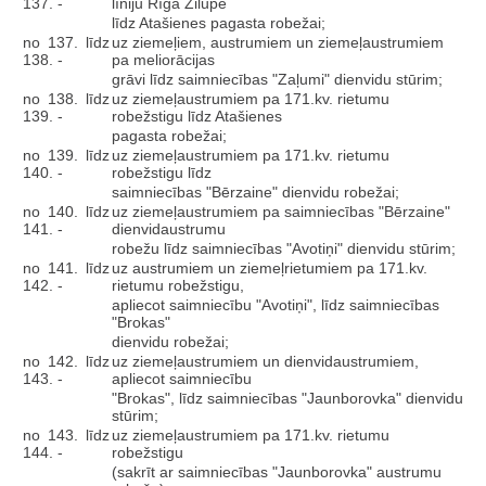
137. -
līniju Rīga Zilupe
līdz Atašienes pagasta robežai;
no 137. līdz
uz ziemeļiem, austrumiem un ziemeļaustrumiem
138. -
pa meliorācijas
grāvi līdz saimniecības "Zaļumi" dienvidu stūrim;
no 138. līdz
uz ziemeļaustrumiem pa 171.kv. rietumu
139. -
robežstigu līdz Atašienes
pagasta robežai;
no 139. līdz
uz ziemeļaustrumiem pa 171.kv. rietumu
140. -
robežstigu līdz
saimniecības "Bērzaine" dienvidu robežai;
no 140. līdz
uz ziemeļaustrumiem pa saimniecības "Bērzaine"
141. -
dienvidaustrumu
robežu līdz saimniecības "Avotiņi" dienvidu stūrim;
no 141. līdz
uz austrumiem un ziemeļrietumiem pa 171.kv.
142. -
rietumu robežstigu,
apliecot saimniecību "Avotiņi", līdz saimniecības
"Brokas"
dienvidu robežai;
no 142. līdz
uz ziemeļaustrumiem un dienvidaustrumiem,
143. -
apliecot saimniecību
"Brokas", līdz saimniecības "Jaunborovka" dienvidu
stūrim;
no 143. līdz
uz ziemeļaustrumiem pa 171.kv. rietumu
144. -
robežstigu
(sakrīt ar saimniecības "Jaunborovka" austrumu