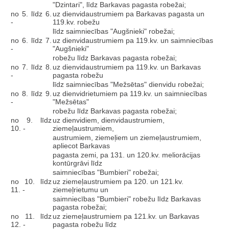
"Dzintari", līdz Barkavas pagasta robežai;
no 5. līdz 6.
uz dienvidaustrumiem pa Barkavas pagasta un
-
119.kv. robežu
līdz saimniecības "Augšnieki" robežai;
no 6. līdz 7.
uz dienvidaustrumiem pa 119.kv. un saimniecības
-
"Augšnieki"
robežu līdz Barkavas pagasta robežai;
no 7. līdz 8.
uz dienvidaustrumiem pa 119.kv. un Barkavas
-
pagasta robežu
līdz saimniecības "Mežsētas" dienvidu robežai;
no 8. līdz 9.
uz dienvidrietumiem pa 119.kv. un saimniecības
-
"Mežsētas"
robežu līdz Barkavas pagasta robežai;
no 9. līdz
uz dienvidiem, dienvidaustrumiem,
10. -
ziemeļaustrumiem,
austrumiem, ziemeļiem un ziemeļaustrumiem,
apliecot Barkavas
pagasta zemi, pa 131. un 120.kv. meliorācijas
kontūrgrāvi līdz
saimniecības "Bumbieri" robežai;
no 10. līdz
uz ziemeļaustrumiem pa 120. un 121.kv.
11. -
ziemeļrietumu un
saimniecības "Bumbieri" robežu līdz Barkavas
pagasta robežai;
no 11. līdz
uz ziemeļaustrumiem pa 121.kv. un Barkavas
12. -
pagasta robežu līdz