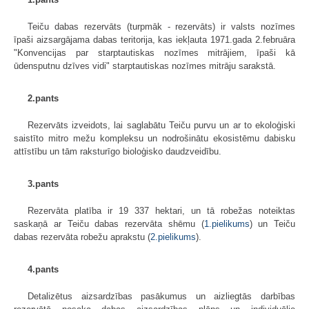
Teiču dabas rezervāts (turpmāk - rezervāts) ir valsts nozīmes
īpaši aizsargājama dabas teritorija, kas iekļauta 1971.gada 2.februāra
"Konvencijas par starptautiskas nozīmes mitrājiem, īpaši kā
ūdensputnu dzīves vidi" starptautiskas nozīmes mitrāju sarakstā.
2.pants
Rezervāts izveidots, lai saglabātu Teiču purvu un ar to ekoloģiski
saistīto mitro mežu kompleksu un nodrošinātu ekosistēmu dabisku
attīstību un tām raksturīgo bioloģisko daudzveidību.
3.pants
Rezervāta platība ir 19 337 hektari, un tā robežas noteiktas
saskaņā ar Teiču dabas rezervāta shēmu (
1.pielikums
) un Teiču
dabas rezervāta robežu aprakstu (
2.pielikums
).
4.pants
Detalizētus aizsardzības pasākumus un aizliegtās darbības