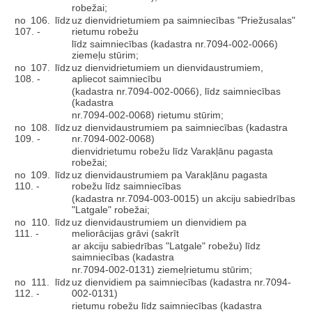
robežai;
no 106. līdz
uz dienvidrietumiem pa saimniecības "Priežusalas"
107. -
rietumu robežu
līdz saimniecības (kadastra nr.7094-002-0066)
ziemeļu stūrim;
no 107. līdz
uz dienvidrietumiem un dienvidaustrumiem,
108. -
apliecot saimniecību
(kadastra nr.7094-002-0066), līdz saimniecības
(kadastra
nr.7094-002-0068) rietumu stūrim;
no 108. līdz
uz dienvidaustrumiem pa saimniecības (kadastra
109. -
nr.7094-002-0068)
dienvidrietumu robežu līdz Varakļānu pagasta
robežai;
no 109. līdz
uz dienvidaustrumiem pa Varakļānu pagasta
110. -
robežu līdz saimniecības
(kadastra nr.7094-003-0015) un akciju sabiedrības
"Latgale" robežai;
no 110. līdz
uz dienvidaustrumiem un dienvidiem pa
111. -
meliorācijas grāvi (sakrīt
ar akciju sabiedrības "Latgale" robežu) līdz
saimniecības (kadastra
nr.7094-002-0131) ziemeļrietumu stūrim;
no 111. līdz
uz dienvidiem pa saimniecības (kadastra nr.7094-
112. -
002-0131)
rietumu robežu līdz saimniecības (kadastra