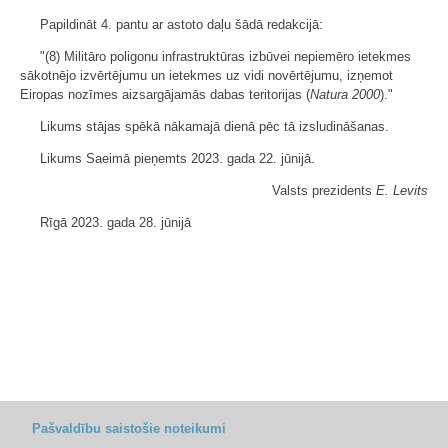
Papildināt 4. pantu ar astoto daļu šādā redakcijā:
"(8) Militāro poligonu infrastruktūras izbūvei nepiemēro ietekmes
sākotnējo izvērtējumu un ietekmes uz vidi novērtējumu, izņemot
Eiropas nozīmes aizsargājamās dabas teritorijas (
Natura 2000
)."
Likums stājas spēkā nākamajā dienā pēc tā izsludināšanas.
Likums Saeimā pieņemts 2023. gada 22. jūnijā.
Valsts prezidents
E. Levits
Rīgā 2023. gada 28. jūnijā
Pašvaldību saistošie noteikumi