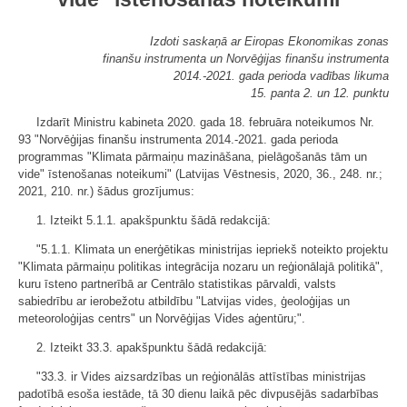
Izdoti saskaņā ar Eiropas Ekonomikas zonas
finanšu instrumenta un Norvēģijas finanšu instrumenta
2014.-2021. gada perioda vadības likuma
15. panta 2. un 12. punktu
Izdarīt Ministru kabineta 2020. gada 18. februāra noteikumos Nr.
93 "Norvēģijas finanšu instrumenta 2014.-2021. gada perioda
programmas "Klimata pārmaiņu mazināšana, pielāgošanās tām un
vide" īstenošanas noteikumi" (Latvijas Vēstnesis, 2020, 36., 248. nr.;
2021, 210. nr.) šādus grozījumus:
1. Izteikt 5.1.1. apakšpunktu šādā redakcijā:
"5.1.1. Klimata un enerģētikas ministrijas iepriekš noteikto projektu
"Klimata pārmaiņu politikas integrācija nozaru un reģionālajā politikā",
kuru īsteno partnerībā ar Centrālo statistikas pārvaldi, valsts
sabiedrību ar ierobežotu atbildību "Latvijas vides, ģeoloģijas un
meteoroloģijas centrs" un Norvēģijas Vides aģentūru;".
2. Izteikt 33.3. apakšpunktu šādā redakcijā:
"33.3. ir Vides aizsardzības un reģionālās attīstības ministrijas
padotībā esoša iestāde, tā 30 dienu laikā pēc divpusējās sadarbības