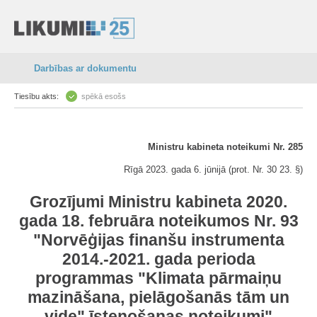
Darbības ar dokumentu
Tiesību akts:
spēkā esošs
Ministru kabineta noteikumi Nr. 285
Rīgā 2023. gada 6. jūnijā (prot. Nr. 30 23. §)
Grozījumi Ministru kabineta 2020.
gada 18. februāra noteikumos Nr. 93
"Norvēģijas finanšu instrumenta
2014.-2021. gada perioda
programmas "Klimata pārmaiņu
mazināšana, pielāgošanās tām un
vide" īstenošanas noteikumi"