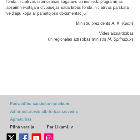
fonda iniciatīvas īstenošanas sagatavo un iesniedz programmas
apsaimniekotājam divpusējās sadarbības fonda iniciatīvas pārskata
veidlapu kopā ar pamatojošo dokumentāciju."
Ministru prezidents
A. K. Kariņš
Vides aizsardzības
un reģionālās attīstības ministrs
M. Sprindžuks
Pašvaldību saistošie noteikumi
Administratīvās atbildības ceļvedis
Apmācības
Pilnā versija
Par Likumi.lv