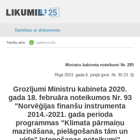
Darbības ar dokumentu
Tiesību akts:
spēkā esošs
Ministru kabineta noteikumi Nr. 285
Rīgā 2023. gada 6. jūnijā (prot. Nr. 30 23. §)
Grozījumi Ministru kabineta 2020.
gada 18. februāra noteikumos Nr. 93
"Norvēģijas finanšu instrumenta
2014.-2021. gada perioda
programmas "Klimata pārmaiņu
mazināšana, pielāgošanās tām un
vide" īstenošanas noteikumi"