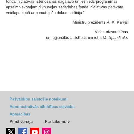
fonda iniciatīvas īstenošanas sagatavo un iesniedz programmas
apsaimniekotājam divpusējās sadarbības fonda iniciatīvas pārskata
veidlapu kopā ar pamatojošo dokumentāciju."
Ministru prezidents
A. K. Kariņš
Vides aizsardzības
un reģionālās attīstības ministrs
M. Sprindžuks
Pašvaldību saistošie noteikumi
Administratīvās atbildības ceļvedis
Apmācības
Pilnā versija
Par Likumi.lv