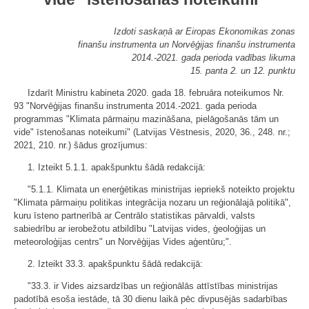
Izdoti saskaņā ar Eiropas Ekonomikas zonas
finanšu instrumenta un Norvēģijas finanšu instrumenta
2014.-2021. gada perioda vadības likuma
15. panta 2. un 12. punktu
Izdarīt Ministru kabineta 2020. gada 18. februāra noteikumos Nr.
93 "Norvēģijas finanšu instrumenta 2014.-2021. gada perioda
programmas "Klimata pārmaiņu mazināšana, pielāgošanās tām un
vide" īstenošanas noteikumi" (Latvijas Vēstnesis, 2020, 36., 248. nr.;
2021, 210. nr.) šādus grozījumus:
1. Izteikt 5.1.1. apakšpunktu šādā redakcijā:
"5.1.1. Klimata un enerģētikas ministrijas iepriekš noteikto projektu
"Klimata pārmaiņu politikas integrācija nozaru un reģionālajā politikā",
kuru īsteno partnerībā ar Centrālo statistikas pārvaldi, valsts
sabiedrību ar ierobežotu atbildību "Latvijas vides, ģeoloģijas un
meteoroloģijas centrs" un Norvēģijas Vides aģentūru;".
2. Izteikt 33.3. apakšpunktu šādā redakcijā:
"33.3. ir Vides aizsardzības un reģionālās attīstības ministrijas
padotībā esoša iestāde, tā 30 dienu laikā pēc divpusējās sadarbības