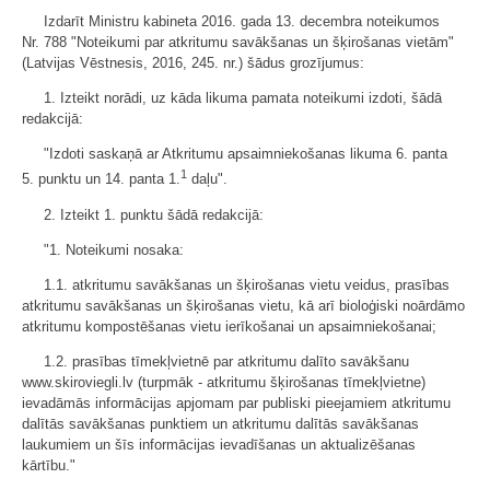
Izdarīt Ministru kabineta 2016. gada 13. decembra noteikumos
Nr. 788 "Noteikumi par atkritumu savākšanas un šķirošanas vietām"
(Latvijas Vēstnesis, 2016, 245. nr.) šādus grozījumus:
1. Izteikt norādi, uz kāda likuma pamata noteikumi izdoti, šādā
redakcijā:
"Izdoti saskaņā ar Atkritumu apsaimniekošanas likuma 6. panta
1
5. punktu un 14. panta 1.
daļu".
2. Izteikt 1. punktu šādā redakcijā:
"1. Noteikumi nosaka:
1.1. atkritumu savākšanas un šķirošanas vietu veidus, prasības
atkritumu savākšanas un šķirošanas vietu, kā arī bioloģiski noārdāmo
atkritumu kompostēšanas vietu ierīkošanai un apsaimniekošanai;
1.2. prasības tīmekļvietnē par atkritumu dalīto savākšanu
www.skiroviegli.lv (turpmāk - atkritumu šķirošanas tīmekļvietne)
ievadāmās informācijas apjomam par publiski pieejamiem atkritumu
dalītās savākšanas punktiem un atkritumu dalītās savākšanas
laukumiem un šīs informācijas ievadīšanas un aktualizēšanas
kārtību."