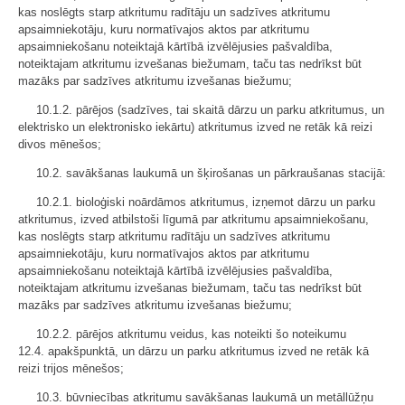
kas noslēgts starp atkritumu radītāju un sadzīves atkritumu
apsaimniekotāju, kuru normatīvajos aktos par atkritumu
apsaimniekošanu noteiktajā kārtībā izvēlējusies pašvaldība,
noteiktajam atkritumu izvešanas biežumam, taču tas nedrīkst būt
mazāks par sadzīves atkritumu izvešanas biežumu;
10.1.2. pārējos (sadzīves, tai skaitā dārzu un parku atkritumus, un
elektrisko un elektronisko iekārtu) atkritumus izved ne retāk kā reizi
divos mēnešos;
10.2. savākšanas laukumā un šķirošanas un pārkraušanas stacijā:
10.2.1. bioloģiski noārdāmos atkritumus, izņemot dārzu un parku
atkritumus, izved atbilstoši līgumā par atkritumu apsaimniekošanu,
kas noslēgts starp atkritumu radītāju un sadzīves atkritumu
apsaimniekotāju, kuru normatīvajos aktos par atkritumu
apsaimniekošanu noteiktajā kārtībā izvēlējusies pašvaldība,
noteiktajam atkritumu izvešanas biežumam, taču tas nedrīkst būt
mazāks par sadzīves atkritumu izvešanas biežumu;
10.2.2. pārējos atkritumu veidus, kas noteikti šo noteikumu
12.4. apakšpunktā, un dārzu un parku atkritumus izved ne retāk kā
reizi trijos mēnešos;
10.3. būvniecības atkritumu savākšanas laukumā un metāllūžņu