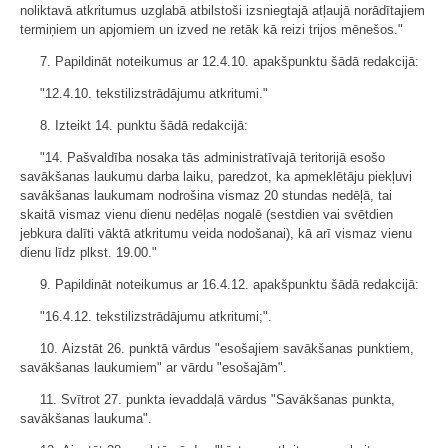
noliktavā atkritumus uzglabā atbilstoši izsniegtajā atļaujā norādītajiem
termiņiem un apjomiem un izved ne retāk kā reizi trijos mēnešos."
7. Papildināt noteikumus ar 12.4.10. apakšpunktu šādā redakcijā:
"12.4.10. tekstilizstrādājumu atkritumi."
8. Izteikt 14. punktu šādā redakcijā:
"14. Pašvaldība nosaka tās administratīvajā teritorijā esošo
savākšanas laukumu darba laiku, paredzot, ka apmeklētāju piekļuvi
savākšanas laukumam nodrošina vismaz 20 stundas nedēļā, tai
skaitā vismaz vienu dienu nedēļas nogalē (sestdien vai svētdien
jebkura dalīti vāktā atkritumu veida nodošanai), kā arī vismaz vienu
dienu līdz plkst. 19.00."
9. Papildināt noteikumus ar 16.4.12. apakšpunktu šādā redakcijā:
"16.4.12. tekstilizstrādājumu atkritumi;".
10. Aizstāt 26. punktā vārdus "esošajiem savākšanas punktiem,
savākšanas laukumiem" ar vārdu "esošajām".
11. Svītrot 27. punkta ievaddaļā vārdus "Savākšanas punkta,
savākšanas laukuma".