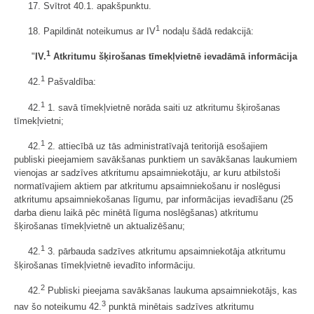
17. Svītrot 40.1. apakšpunktu.
1
18. Papildināt noteikumus ar IV
nodaļu šādā redakcijā:
1
"
IV.
Atkritumu šķirošanas tīmekļvietnē ievadāmā informācija
1
42.
Pašvaldība:
1
42.
1. savā tīmekļvietnē norāda saiti uz atkritumu šķirošanas
tīmekļvietni;
1
42.
2. attiecībā uz tās administratīvajā teritorijā esošajiem
publiski pieejamiem savākšanas punktiem un savākšanas laukumiem
vienojas ar sadzīves atkritumu apsaimniekotāju, ar kuru atbilstoši
normatīvajiem aktiem par atkritumu apsaimniekošanu ir noslēgusi
atkritumu apsaimniekošanas līgumu, par informācijas ievadīšanu (25
darba dienu laikā pēc minētā līguma noslēgšanas) atkritumu
šķirošanas tīmekļvietnē un aktualizēšanu;
1
42.
3. pārbauda sadzīves atkritumu apsaimniekotāja atkritumu
šķirošanas tīmekļvietnē ievadīto informāciju.
2
42.
Publiski pieejama savākšanas laukuma apsaimniekotājs, kas
3
nav šo noteikumu 42.
punktā minētais sadzīves atkritumu