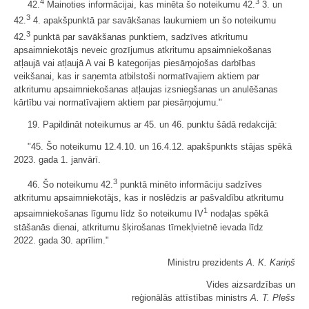
4
3
42.
Mainoties informācijai, kas minēta šo noteikumu 42.
3. un
3
42.
4. apakšpunktā par savākšanas laukumiem un šo noteikumu
3
42.
punktā par savākšanas punktiem, sadzīves atkritumu
apsaimniekotājs neveic grozījumus atkritumu apsaimniekošanas
atļaujā vai atļaujā A vai B kategorijas piesārņojošas darbības
veikšanai, kas ir saņemta atbilstoši normatīvajiem aktiem par
atkritumu apsaimniekošanas atļaujas izsniegšanas un anulēšanas
kārtību vai normatīvajiem aktiem par piesārņojumu."
19. Papildināt noteikumus ar 45. un 46. punktu šādā redakcijā:
"45. Šo noteikumu 12.4.10. un 16.4.12. apakšpunkts stājas spēkā
2023. gada 1. janvārī.
3
46. Šo noteikumu 42.
punktā minēto informāciju sadzīves
atkritumu apsaimniekotājs, kas ir noslēdzis ar pašvaldību atkritumu
1
apsaimniekošanas līgumu līdz šo noteikumu IV
nodaļas spēkā
stāšanās dienai, atkritumu šķirošanas tīmekļvietnē ievada līdz
2022. gada 30. aprīlim."
Ministru prezidents
A. K. Kariņš
Vides aizsardzības un
reģionālās attīstības ministrs
A. T. Plešs