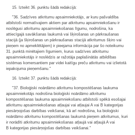
15. Izteikt 36. punktu šādā redakcijā:
"36. Sadzīves atkritumu apsaimniekotājs, ar kuru pašvaldība
atbilstoši normatīvajiem aktiem par atkritumu apsaimniekošanu ir
noslēgusi atkritumu apsaimniekošanas līgumu, nodrošina, ka
attiecīgajā savākšanas laukumā vai šķirošanas un pārkraušanas
stacijā (ja šķirošanas un pārkraušanas stacijā atkritumus šķiro vai
pieņem no apmeklētājiem) ir pieejama informācija par šo noteikumu
31. punktā minētajiem līgumiem, kurus sadzīves atkritumu
apsaimniekotājs ir noslēdzis ar ražotāja paplašinātās atbildības
sistēmas komersantiem par videi kaitīgu preču atkritumu vai izlietotā
iepakojuma pieņemšanu."
16. Izteikt 37. punktu šādā redakcijā:
"37. Bioloģiski noārdāmo atkritumu kompostēšanas laukuma
apsaimniekotājs nodrošina bioloģiski noārdāmo atkritumu
kompostēšanas laukuma apsaimniekošanu atbilstoši spēkā esošajai
atkritumu apsaimniekošanas atļaujai vai atļaujai A vai B kategorijas
piesārņojošas darbības veikšanai, kā arī nodrošina, ka bioloģiski
noārdāmo atkritumu kompostēšanas laukumā pieņem atkritumus, kuri
ir norādīti atkritumu apsaimniekošanas atļaujā vai atļaujā A vai
B kategorijas piesārņojošas darbības veikšanai."