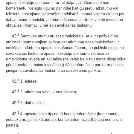
apsaimniekotājs un kuram ir ar ražotāja atbildības sistēmas
komersantu noslēgts līgums par videi kaitīgu preču atkritumu vai
izlietotā iepakojuma pieņemšanu atbilstoši normatīvajiem aktiem par
dabas resursu nodokli, atkritumu šķirošanas tīmekļvietnē ievada un
aktualizē informāciju par šo savākšanas laukumu.
3
42.
Sadzīves atkritumu apsaimniekotājs, ar kuru pašvaldība
atbilstoši normatīvajiem aktiem par atkritumu apsaimniekošanu ir
noslēgusi atkritumu apsaimniekošanas līgumu, un publiski pieejama
savākšanas laukuma apsaimniekotājs atkritumu šķirošanas
tīmekļvietnē ievada un aktualizē (ne vēlāk kā piecu darba dienu laikā
pēc attiecīgo izmaiņu ieviešanas) šādu informāciju par katru publiski
pieejamu savākšanas laukumu un savākšanas punktu:
3
42.
1. adrese;
3
42.
2. atkritumu veidi, kurus pieņem;
3
42.
3. darba laiks;
3
42.
4. apsaimniekotājs un tā kontaktinformācija (komersanta
nosaukums, juridiskā adrese, kontaktinformācija (tālruņa numurs, e-
pasts)).