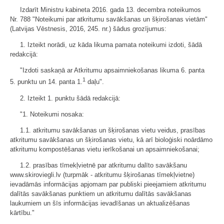
Izdarīt Ministru kabineta 2016. gada 13. decembra noteikumos
Nr. 788 "Noteikumi par atkritumu savākšanas un šķirošanas vietām"
(Latvijas Vēstnesis, 2016, 245. nr.) šādus grozījumus:
1. Izteikt norādi, uz kāda likuma pamata noteikumi izdoti, šādā
redakcijā:
"Izdoti saskaņā ar Atkritumu apsaimniekošanas likuma 6. panta
1
5. punktu un 14. panta 1.
daļu".
2. Izteikt 1. punktu šādā redakcijā:
"1. Noteikumi nosaka:
1.1. atkritumu savākšanas un šķirošanas vietu veidus, prasības
atkritumu savākšanas un šķirošanas vietu, kā arī bioloģiski noārdāmo
atkritumu kompostēšanas vietu ierīkošanai un apsaimniekošanai;
1.2. prasības tīmekļvietnē par atkritumu dalīto savākšanu
www.skiroviegli.lv (turpmāk - atkritumu šķirošanas tīmekļvietne)
ievadāmās informācijas apjomam par publiski pieejamiem atkritumu
dalītās savākšanas punktiem un atkritumu dalītās savākšanas
laukumiem un šīs informācijas ievadīšanas un aktualizēšanas
kārtību."