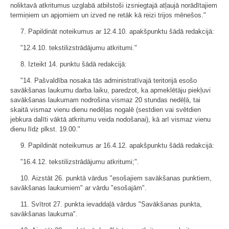
noliktavā atkritumus uzglabā atbilstoši izsniegtajā atļaujā norādītajiem
termiņiem un apjomiem un izved ne retāk kā reizi trijos mēnešos."
7. Papildināt noteikumus ar 12.4.10. apakšpunktu šādā redakcijā:
"12.4.10. tekstilizstrādājumu atkritumi."
8. Izteikt 14. punktu šādā redakcijā:
"14. Pašvaldība nosaka tās administratīvajā teritorijā esošo
savākšanas laukumu darba laiku, paredzot, ka apmeklētāju piekļuvi
savākšanas laukumam nodrošina vismaz 20 stundas nedēļā, tai
skaitā vismaz vienu dienu nedēļas nogalē (sestdien vai svētdien
jebkura dalīti vāktā atkritumu veida nodošanai), kā arī vismaz vienu
dienu līdz plkst. 19.00."
9. Papildināt noteikumus ar 16.4.12. apakšpunktu šādā redakcijā:
"16.4.12. tekstilizstrādājumu atkritumi;".
10. Aizstāt 26. punktā vārdus "esošajiem savākšanas punktiem,
savākšanas laukumiem" ar vārdu "esošajām".
11. Svītrot 27. punkta ievaddaļā vārdus "Savākšanas punkta,
savākšanas laukuma".