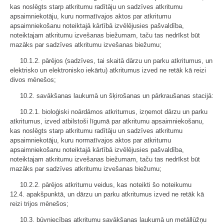
kas noslēgts starp atkritumu radītāju un sadzīves atkritumu
apsaimniekotāju, kuru normatīvajos aktos par atkritumu
apsaimniekošanu noteiktajā kārtībā izvēlējusies pašvaldība,
noteiktajam atkritumu izvešanas biežumam, taču tas nedrīkst būt
mazāks par sadzīves atkritumu izvešanas biežumu;
10.1.2. pārējos (sadzīves, tai skaitā dārzu un parku atkritumus, un
elektrisko un elektronisko iekārtu) atkritumus izved ne retāk kā reizi
divos mēnešos;
10.2. savākšanas laukumā un šķirošanas un pārkraušanas stacijā:
10.2.1. bioloģiski noārdāmos atkritumus, izņemot dārzu un parku
atkritumus, izved atbilstoši līgumā par atkritumu apsaimniekošanu,
kas noslēgts starp atkritumu radītāju un sadzīves atkritumu
apsaimniekotāju, kuru normatīvajos aktos par atkritumu
apsaimniekošanu noteiktajā kārtībā izvēlējusies pašvaldība,
noteiktajam atkritumu izvešanas biežumam, taču tas nedrīkst būt
mazāks par sadzīves atkritumu izvešanas biežumu;
10.2.2. pārējos atkritumu veidus, kas noteikti šo noteikumu
12.4. apakšpunktā, un dārzu un parku atkritumus izved ne retāk kā
reizi trijos mēnešos;
10.3. būvniecības atkritumu savākšanas laukumā un metāllūžņu