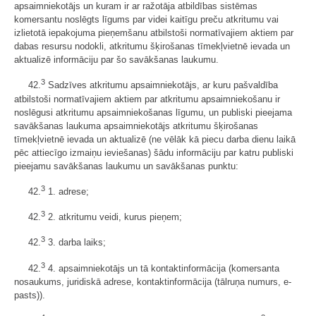
apsaimniekotājs un kuram ir ar ražotāja atbildības sistēmas
komersantu noslēgts līgums par videi kaitīgu preču atkritumu vai
izlietotā iepakojuma pieņemšanu atbilstoši normatīvajiem aktiem par
dabas resursu nodokli, atkritumu šķirošanas tīmekļvietnē ievada un
aktualizē informāciju par šo savākšanas laukumu.
3
42.
Sadzīves atkritumu apsaimniekotājs, ar kuru pašvaldība
atbilstoši normatīvajiem aktiem par atkritumu apsaimniekošanu ir
noslēgusi atkritumu apsaimniekošanas līgumu, un publiski pieejama
savākšanas laukuma apsaimniekotājs atkritumu šķirošanas
tīmekļvietnē ievada un aktualizē (ne vēlāk kā piecu darba dienu laikā
pēc attiecīgo izmaiņu ieviešanas) šādu informāciju par katru publiski
pieejamu savākšanas laukumu un savākšanas punktu:
3
42.
1. adrese;
3
42.
2. atkritumu veidi, kurus pieņem;
3
42.
3. darba laiks;
3
42.
4. apsaimniekotājs un tā kontaktinformācija (komersanta
nosaukums, juridiskā adrese, kontaktinformācija (tālruņa numurs, e-
pasts)).