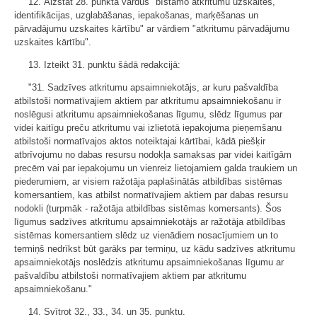
12. Aizstāt 28. punktā vārdus "bīstamo atkritumu uzskaites,
identifikācijas, uzglabāšanas, iepakošanas, marķēšanas un
pārvadājumu uzskaites kārtību" ar vārdiem "atkritumu pārvadājumu
uzskaites kārtību".
13. Izteikt 31. punktu šādā redakcijā:
"31. Sadzīves atkritumu apsaimniekotājs, ar kuru pašvaldība
atbilstoši normatīvajiem aktiem par atkritumu apsaimniekošanu ir
noslēgusi atkritumu apsaimniekošanas līgumu, slēdz līgumus par
videi kaitīgu preču atkritumu vai izlietotā iepakojuma pieņemšanu
atbilstoši normatīvajos aktos noteiktajai kārtībai, kādā piešķir
atbrīvojumu no dabas resursu nodokļa samaksas par videi kaitīgām
precēm vai par iepakojumu un vienreiz lietojamiem galda traukiem un
piederumiem, ar visiem ražotāja paplašinātās atbildības sistēmas
komersantiem, kas atbilst normatīvajiem aktiem par dabas resursu
nodokli (turpmāk - ražotāja atbildības sistēmas komersants). Šos
līgumus sadzīves atkritumu apsaimniekotājs ar ražotāja atbildības
sistēmas komersantiem slēdz uz vienādiem nosacījumiem un to
termiņš nedrīkst būt garāks par termiņu, uz kādu sadzīves atkritumu
apsaimniekotājs noslēdzis atkritumu apsaimniekošanas līgumu ar
pašvaldību atbilstoši normatīvajiem aktiem par atkritumu
apsaimniekošanu."
14. Svītrot 32., 33., 34. un 35. punktu.