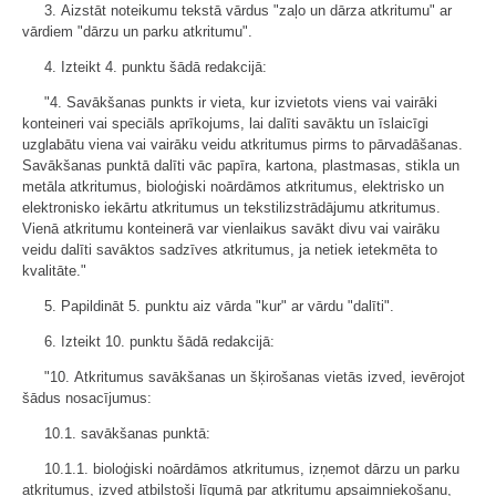
3. Aizstāt noteikumu tekstā vārdus "zaļo un dārza atkritumu" ar
vārdiem "dārzu un parku atkritumu".
4. Izteikt 4. punktu šādā redakcijā:
"4. Savākšanas punkts ir vieta, kur izvietots viens vai vairāki
konteineri vai speciāls aprīkojums, lai dalīti savāktu un īslaicīgi
uzglabātu viena vai vairāku veidu atkritumus pirms to pārvadāšanas.
Savākšanas punktā dalīti vāc papīra, kartona, plastmasas, stikla un
metāla atkritumus, bioloģiski noārdāmos atkritumus, elektrisko un
elektronisko iekārtu atkritumus un tekstilizstrādājumu atkritumus.
Vienā atkritumu konteinerā var vienlaikus savākt divu vai vairāku
veidu dalīti savāktos sadzīves atkritumus, ja netiek ietekmēta to
kvalitāte."
5. Papildināt 5. punktu aiz vārda "kur" ar vārdu "dalīti".
6. Izteikt 10. punktu šādā redakcijā:
"10. Atkritumus savākšanas un šķirošanas vietās izved, ievērojot
šādus nosacījumus:
10.1. savākšanas punktā:
10.1.1. bioloģiski noārdāmos atkritumus, izņemot dārzu un parku
atkritumus, izved atbilstoši līgumā par atkritumu apsaimniekošanu,