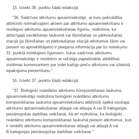
15. Izteikt 36. punktu šādā redakcijā:
"36. Sadzīves atkritumu apsaimniekotājs, ar kuru pašvaldība
atbilstoši normatīvajiem aktiem par atkritumu apsaimniekošanu ir
noslēgusi atkritumu apsaimniekošanas līgumu, nodrošina, ka
attiecīgajā savākšanas laukumā vai šķirošanas un pārkraušanas
stacijā (ja šķirošanas un pārkraušanas stacijā atkritumus šķiro vai
pieņem no apmeklētājiem) ir pieejama informācija par šo noteikumu
31. punktā minētajiem līgumiem, kurus sadzīves atkritumu
apsaimniekotājs ir noslēdzis ar ražotāja paplašinātās atbildības
sistēmas komersantiem par videi kaitīgu preču atkritumu vai izlietotā
iepakojuma pieņemšanu."
16. Izteikt 37. punktu šādā redakcijā:
"37. Bioloģiski noārdāmo atkritumu kompostēšanas laukuma
apsaimniekotājs nodrošina bioloģiski noārdāmo atkritumu
kompostēšanas laukuma apsaimniekošanu atbilstoši spēkā esošajai
atkritumu apsaimniekošanas atļaujai vai atļaujai A vai B kategorijas
piesārņojošas darbības veikšanai, kā arī nodrošina, ka bioloģiski
noārdāmo atkritumu kompostēšanas laukumā pieņem atkritumus, kuri
ir norādīti atkritumu apsaimniekošanas atļaujā vai atļaujā A vai
B kategorijas piesārņojošas darbības veikšanai."