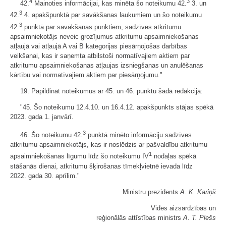
4
3
42.
Mainoties informācijai, kas minēta šo noteikumu 42.
3. un
3
42.
4. apakšpunktā par savākšanas laukumiem un šo noteikumu
3
42.
punktā par savākšanas punktiem, sadzīves atkritumu
apsaimniekotājs neveic grozījumus atkritumu apsaimniekošanas
atļaujā vai atļaujā A vai B kategorijas piesārņojošas darbības
veikšanai, kas ir saņemta atbilstoši normatīvajiem aktiem par
atkritumu apsaimniekošanas atļaujas izsniegšanas un anulēšanas
kārtību vai normatīvajiem aktiem par piesārņojumu."
19. Papildināt noteikumus ar 45. un 46. punktu šādā redakcijā:
"45. Šo noteikumu 12.4.10. un 16.4.12. apakšpunkts stājas spēkā
2023. gada 1. janvārī.
3
46. Šo noteikumu 42.
punktā minēto informāciju sadzīves
atkritumu apsaimniekotājs, kas ir noslēdzis ar pašvaldību atkritumu
1
apsaimniekošanas līgumu līdz šo noteikumu IV
nodaļas spēkā
stāšanās dienai, atkritumu šķirošanas tīmekļvietnē ievada līdz
2022. gada 30. aprīlim."
Ministru prezidents
A. K. Kariņš
Vides aizsardzības un
reģionālās attīstības ministrs
A. T. Plešs