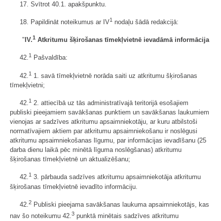
17. Svītrot 40.1. apakšpunktu.
1
18. Papildināt noteikumus ar IV
nodaļu šādā redakcijā:
1
"
IV.
Atkritumu šķirošanas tīmekļvietnē ievadāmā informācija
1
42.
Pašvaldība:
1
42.
1. savā tīmekļvietnē norāda saiti uz atkritumu šķirošanas
tīmekļvietni;
1
42.
2. attiecībā uz tās administratīvajā teritorijā esošajiem
publiski pieejamiem savākšanas punktiem un savākšanas laukumiem
vienojas ar sadzīves atkritumu apsaimniekotāju, ar kuru atbilstoši
normatīvajiem aktiem par atkritumu apsaimniekošanu ir noslēgusi
atkritumu apsaimniekošanas līgumu, par informācijas ievadīšanu (25
darba dienu laikā pēc minētā līguma noslēgšanas) atkritumu
šķirošanas tīmekļvietnē un aktualizēšanu;
1
42.
3. pārbauda sadzīves atkritumu apsaimniekotāja atkritumu
šķirošanas tīmekļvietnē ievadīto informāciju.
2
42.
Publiski pieejama savākšanas laukuma apsaimniekotājs, kas
3
nav šo noteikumu 42.
punktā minētais sadzīves atkritumu