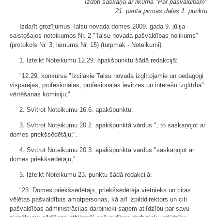
Izdoti saskaņā ar likuma "Par pašvaldībām"
21. panta pirmās daļas 1. punktu
Izdarīt grozījumus Talsu novada domes 2009. gada 9. jūlija
saistošajos noteikumos Nr. 2 "Talsu novada pašvaldības nolikums"
(protokols Nr. 3, lēmums Nr. 15) (turpmāk - Noteikumi):
1. Izteikt Noteikumu 12.29. apakšpunktu šādā redakcijā:
"12.29. konkursa "Izcilākie Talsu novada izglītojamie un pedagogi
vispārējās, profesionālās, profesionālās ievirzes un interešu izglītībā"
vērtēšanas komisiju;".
2. Svītrot Noteikumu 16.6. apakšpunktu.
3. Svītrot Noteikumu 20.2. apakšpunktā vārdus ", to saskaņojot ar
domes priekšsēdētāju;".
4. Svītrot Noteikumu 20.3. apakšpunktā vārdus "saskaņojot ar
domes priekšsēdētāju,".
5. Izteikt Noteikumu 23. punktu šādā redakcijā:
"23. Domes priekšsēdētājs, priekšsēdētāja vietnieks un citas
vēlētas pašvaldības amatpersonas, kā arī izpilddirektors un citi
pašvaldības administrācijas darbinieki saņem atlīdzību par savu