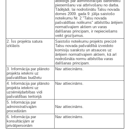
atbildīgs par administrācijas darbinieku
pieņemšanu vai atbrīvošanu no darba.
Tādējādi, lai nodrošinātu Talsu novada
domes 2009. gada 9. jūlija saistošo
noteikumu Nr. 2 "Talsu novada
pašvaldības nolikums" atbilstību ārējiem
normatīvajiem aktiem un varas
dalīšanas principam, ir nepieciešams
veikt grozījumus.
2. Īss projekta satura
Saistošo noteikumu projekts precizē
izklāsts
Talsu novada pašvaldībā izveidoto
komisiju sarakstu un atsauces uz
ārējiem normatīvajiem aktiem, kā arī
nodrošināta normu atbilstība varas
dalīšanas principam.
3. Informācija par plānoto
Nav attiecināms.
projekta ietekmi uz
pašvaldības budžetu
4. Informācija par plānoto
Nav attiecināms.
projekta ietekmi uz
uzņēmējdarbības vidi
pašvaldības teritorijā
5. Informācija par
administratīvajām
Nav attiecināms.
procedūrām
6. Informācija par
Nav attiecināms.
konsultācijām ar
privātpersonām