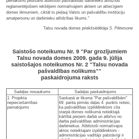
pienākumu pildīšanu atbilstoši pašvaldības darbinieku atlīdzību
reglamentējošiem iekšējiem normatīvajiem aktiem un attiecīgiem
domes lēmumiem, ciktāl to pieļauj Valsts un pašvaldību institūciju
amatpersonu un darbinieku atlīdzības likums."
Talsu novada domes priekšsēdētāja
S. Pētersone
Saistošo noteikumu Nr. 9 "Par grozījumiem
Talsu novada domes 2009. gada 9. jūlija
saistošajos noteikumos Nr. 2 "Talsu novada
pašvaldības nolikums""
paskaidrojuma raksts
Sadaļas nosaukums
Sadaļas paskaidrojums
1. Projekta
Saskaņā ar likuma "Par pašvaldībām"
nepieciešamības
69. panta pirmās daļas 4. punkts noteic,
pamatojums
ka pašvaldības izpilddirektors cita
starpā domes nolikumā noteiktajā
kārtībā pieņem darbā un atbrīvo no
darba pašvaldības administrācijas
darbiniekus. Atbilstoši normatīvajos
aktos noteiktajam izpilddirektors -
administrācijas vadītājs patstāvīgi ir