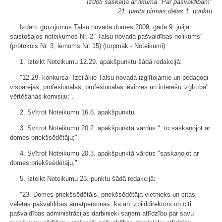
Izdoti saskaņā ar likuma "Par pašvaldībām"
21. panta pirmās daļas 1. punktu
Izdarīt grozījumus Talsu novada domes 2009. gada 9. jūlija
saistošajos noteikumos Nr. 2 "Talsu novada pašvaldības nolikums"
(protokols Nr. 3, lēmums Nr. 15) (turpmāk - Noteikumi):
1. Izteikt Noteikumu 12.29. apakšpunktu šādā redakcijā:
"12.29. konkursa "Izcilākie Talsu novada izglītojamie un pedagogi
vispārējās, profesionālās, profesionālās ievirzes un interešu izglītībā"
vērtēšanas komisiju;".
2. Svītrot Noteikumu 16.6. apakšpunktu.
3. Svītrot Noteikumu 20.2. apakšpunktā vārdus ", to saskaņojot ar
domes priekšsēdētāju;".
4. Svītrot Noteikumu 20.3. apakšpunktā vārdus "saskaņojot ar
domes priekšsēdētāju,".
5. Izteikt Noteikumu 23. punktu šādā redakcijā:
"23. Domes priekšsēdētājs, priekšsēdētāja vietnieks un citas
vēlētas pašvaldības amatpersonas, kā arī izpilddirektors un citi
pašvaldības administrācijas darbinieki saņem atlīdzību par savu