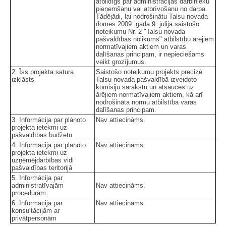
atbildīgs par administrācijas darbinieku
pieņemšanu vai atbrīvošanu no darba.
Tādējādi, lai nodrošinātu Talsu novada
domes 2009. gada 9. jūlija saistošo
noteikumu Nr. 2 "Talsu novada
pašvaldības nolikums" atbilstību ārējiem
normatīvajiem aktiem un varas
dalīšanas principam, ir nepieciešams
veikt grozījumus.
2. Īss projekta satura
Saistošo noteikumu projekts precizē
izklāsts
Talsu novada pašvaldībā izveidoto
komisiju sarakstu un atsauces uz
ārējiem normatīvajiem aktiem, kā arī
nodrošināta normu atbilstība varas
dalīšanas principam.
3. Informācija par plānoto
Nav attiecināms.
projekta ietekmi uz
pašvaldības budžetu
4. Informācija par plānoto
Nav attiecināms.
projekta ietekmi uz
uzņēmējdarbības vidi
pašvaldības teritorijā
5. Informācija par
administratīvajām
Nav attiecināms.
procedūrām
6. Informācija par
Nav attiecināms.
konsultācijām ar
privātpersonām