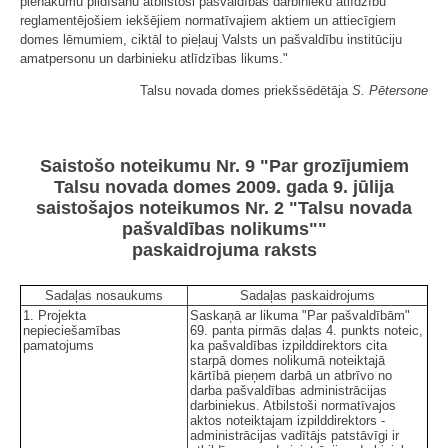
pienākumu pildīšanu atbilstoši pašvaldības darbinieku atlīdzību
reglamentējošiem iekšējiem normatīvajiem aktiem un attiecīgiem
domes lēmumiem, ciktāl to pieļauj Valsts un pašvaldību institūciju
amatpersonu un darbinieku atlīdzības likums."
Talsu novada domes priekšsēdētāja
S. Pētersone
Saistošo noteikumu Nr. 9 "Par grozījumiem
Talsu novada domes 2009. gada 9. jūlija
saistošajos noteikumos Nr. 2 "Talsu novada
pašvaldības nolikums""
paskaidrojuma raksts
Sadaļas nosaukums
Sadaļas paskaidrojums
1. Projekta
Saskaņā ar likuma "Par pašvaldībām"
nepieciešamības
69. panta pirmās daļas 4. punkts noteic,
pamatojums
ka pašvaldības izpilddirektors cita
starpā domes nolikumā noteiktajā
kārtībā pieņem darbā un atbrīvo no
darba pašvaldības administrācijas
darbiniekus. Atbilstoši normatīvajos
aktos noteiktajam izpilddirektors -
administrācijas vadītājs patstāvīgi ir