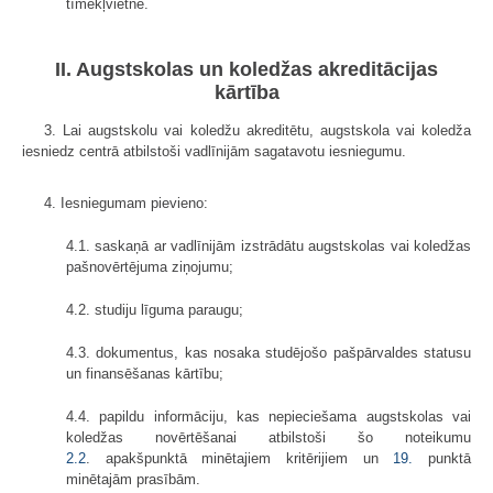
tīmekļvietnē.
II. Augstskolas un koledžas akreditācijas
kārtība
3. Lai augstskolu vai koledžu akreditētu, augstskola vai koledža
iesniedz centrā atbilstoši vadlīnijām sagatavotu iesniegumu.
4. Iesniegumam pievieno:
4.1. saskaņā ar vadlīnijām izstrādātu augstskolas vai koledžas
pašnovērtējuma ziņojumu;
4.2. studiju līguma paraugu;
4.3. dokumentus, kas nosaka studējošo pašpārvaldes statusu
un finansēšanas kārtību;
4.4. papildu informāciju, kas nepieciešama augstskolas vai
koledžas novērtēšanai atbilstoši šo noteikumu
2.2
. apakšpunktā minētajiem kritērijiem un
19.
punktā
minētajām prasībām.