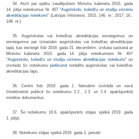
34. Atzīt par spēku zaudējušiem Ministru kabineta 2015. gada
14. jūlija noteikumus Nr. 407 "
Augstskolu, koledžu un studiju virzienu
akreditācijas noteikumi
" (Latvijas Vēstnesis, 2015, 146. nr.; 2017, 16.,
148. nr.).
35. Augstskolas vai koledžas akreditācijas iesniegumus un
iesniegumus par izmaiņām augstskolas vai koledžas akreditācijas
lapā, kas iesniegti līdz 2018. gada 31. decembrim, izskata saskaņā ar
Ministru kabineta 2015. gada 14. jūlija noteikumiem Nr. 407
"
Augstskolu, koledžu un studiju virzienu akreditācijas noteikumi
" un
izsniedz šo noteikumu
pielikumā
norādīto augstskolas vai koledžas
akreditācijas lapu.
36. Centrs līdz 2019. gada 1. februārim izstrādā un savā
tīmekļvietnē publicē šo noteikumu 2.2., 2.3. un 2.4. apakšpunktā
minētos dokumentus.
37. Šo noteikumu 19.6. apakšpunkts stājas spēkā 2019. gada
1. jūlijā.
38. Noteikumi stājas spēkā 2019. gada 1. janvārī.