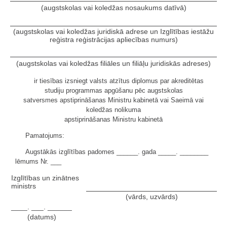
(augstskolas vai koledžas nosaukums datīvā)
(augstskolas vai koledžas juridiskā adrese un Izglītības iestāžu
reģistra reģistrācijas apliecības numurs)
(augstskolas vai koledžas filiāles un filiāļu juridiskās adreses)
ir tiesības izsniegt valsts atzītus diplomus par akreditētas
studiju programmas apgūšanu pēc augstskolas
satversmes apstiprināšanas Ministru kabinetā vai Saeimā vai
koledžas nolikuma
apstiprināšanas Ministru kabinetā
Pamatojums:
Augstākās izglītības padomes ______. gada _____. ________
lēmums Nr. ___
Izglītības un zinātnes
ministrs
(vārds, uzvārds)
____. ___. ______
(datums)