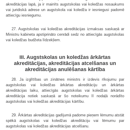
akreditācijas lapā, ja ir mainīts augstskolas vai koledžas nosaukums
vai juridiskā adrese un augstskola vai koledža ir iesniegusi padomē
attiecīgu iesniegumu.
27. Augstskolas vai koledžas akreditācijas izmaksas saskaņā ar
Ministru kabineta apstiprināto cenrādi sedz no attiecīgās augstskolas
vai koledžas budžeta līdzekļiem.
III. Augstskolas un koledžas ārkārtas
akreditācijas, akreditācijas atcelšanas un
akreditācijas anulēšanas kārtība
28. Ja izglītības un zinātnes ministrs ir izdevis rīkojumu par
augstskolas vai koledžas ārkārtas akreditāciju un ārkārtas
akreditācijas laiku, attiecīgās augstskolas vai koledžas ārkārtas
akreditācija notiek saskaņā ar šo noteikumu II nodaļā norādīto
augstskolas vai koledžas akreditācijas kārtību.
29. Ārkārtas akreditācijas gadījumā padome pieņem lēmumu atstāt
spēkā augstskolas vai koledžas akreditāciju vai lēmumu par
augstskolas vai koledžas akreditācijas atcelšanu.