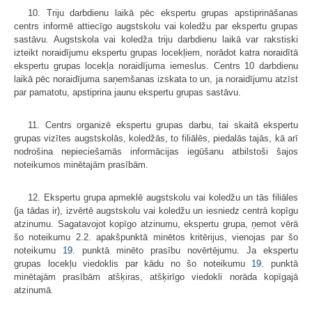
10. Triju darbdienu laikā pēc ekspertu grupas apstiprināšanas
centrs informē attiecīgo augstskolu vai koledžu par ekspertu grupas
sastāvu. Augstskola vai koledža triju darbdienu laikā var rakstiski
izteikt noraidījumu ekspertu grupas locekļiem, norādot katra noraidītā
ekspertu grupas locekļa noraidījuma iemeslus. Centrs 10 darbdienu
laikā pēc noraidījuma saņemšanas izskata to un, ja noraidījumu atzīst
par pamatotu, apstiprina jaunu ekspertu grupas sastāvu.
11. Centrs organizē ekspertu grupas darbu, tai skaitā ekspertu
grupas vizītes augstskolās, koledžās, to filiālēs, piedalās tajās, kā arī
nodrošina nepieciešamās informācijas iegūšanu atbilstoši šajos
noteikumos minētajām prasībām.
12. Ekspertu grupa apmeklē augstskolu vai koledžu un tās filiāles
(ja tādas ir), izvērtē augstskolu vai koledžu un iesniedz centrā kopīgu
atzinumu. Sagatavojot kopīgo atzinumu, ekspertu grupa, ņemot vērā
šo noteikumu 2.2. apakšpunktā minētos kritērijus, vienojas par šo
noteikumu
19.
punktā minēto prasību novērtējumu. Ja ekspertu
grupas locekļu viedoklis par kādu no šo noteikumu
19.
punktā
minētajām prasībām atšķiras, atšķirīgo viedokli norāda kopīgajā
atzinumā.