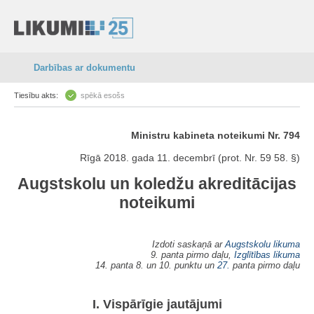
Darbības ar dokumentu
Tiesību akts:
spēkā esošs
Ministru kabineta noteikumi Nr. 794
Rīgā 2018. gada 11. decembrī (prot. Nr. 59 58. §)
Augstskolu un koledžu akreditācijas
noteikumi
Izdoti saskaņā ar
Augstskolu likuma
9. panta pirmo daļu,
Izglītības likuma
14. panta 8. un 10. punktu un
27.
panta pirmo daļu
I. Vispārīgie jautājumi