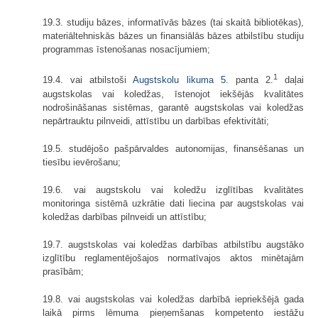
19.3. studiju bāzes, informatīvās bāzes (tai skaitā bibliotēkas),
materiāltehniskās bāzes un finansiālās bāzes atbilstību studiju
programmas īstenošanas nosacījumiem;
1
19.4. vai atbilstoši
Augstskolu likuma
5.
panta 2.
daļai
augstskolas vai koledžas, īstenojot iekšējās kvalitātes
nodrošināšanas sistēmas, garantē augstskolas vai koledžas
nepārtrauktu pilnveidi, attīstību un darbības efektivitāti;
19.5. studējošo pašpārvaldes autonomijas, finansēšanas un
tiesību ievērošanu;
19.6. vai augstskolu vai koledžu izglītības kvalitātes
monitoringa sistēmā uzkrātie dati liecina par augstskolas vai
koledžas darbības pilnveidi un attīstību;
19.7. augstskolas vai koledžas darbības atbilstību augstāko
izglītību reglamentējošajos normatīvajos aktos minētajām
prasībām;
19.8. vai augstskolas vai koledžas darbībā iepriekšējā gada
laikā pirms lēmuma pieņemšanas kompetento iestāžu