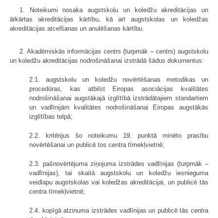
1. Noteikumi nosaka augstskolu un koledžu akreditācijas un
ārkārtas akreditācijas kārtību, kā arī augstskolas un koledžas
akreditācijas atcelšanas un anulēšanas kārtību.
2. Akadēmiskās informācijas centrs (turpmāk – centrs) augstskolu
un koledžu akreditācijas nodrošināšanai izstrādā šādus dokumentus:
2.1. augstskolu un koledžu novērtēšanas metodikas un
procedūras, kas atbilst Eiropas asociācijas kvalitātes
nodrošināšanai augstākajā izglītībā izstrādātajiem standartiem
un vadlīnijām kvalitātes nodrošināšanai Eiropas augstākās
izglītības telpā;
2.2. kritērijus šo noteikumu
19.
punktā minēto prasību
novērtēšanai un publicē tos centra tīmekļvietnē;
2.3. pašnovērtējuma ziņojuma izstrādes vadlīnijas (turpmāk –
vadlīnijas), tai skaitā augstskolu un koledžu iesnieguma
veidlapu augstskolas vai koledžas akreditācijai, un publicē tās
centra tīmekļvietnē;
2.4. kopīgā atzinuma izstrādes vadlīnijas un publicē tās centra