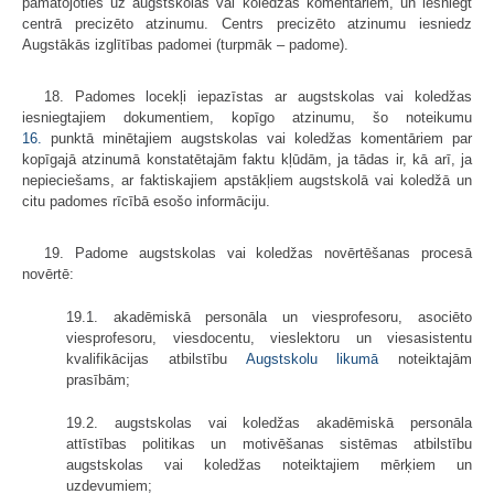
pamatojoties uz augstskolas vai koledžas komentāriem, un iesniegt
centrā precizēto atzinumu. Centrs precizēto atzinumu iesniedz
Augstākās izglītības padomei (turpmāk – padome).
18. Padomes locekļi iepazīstas ar augstskolas vai koledžas
iesniegtajiem dokumentiem, kopīgo atzinumu, šo noteikumu
16.
punktā minētajiem augstskolas vai koledžas komentāriem par
kopīgajā atzinumā konstatētajām faktu kļūdām, ja tādas ir, kā arī, ja
nepieciešams, ar faktiskajiem apstākļiem augstskolā vai koledžā un
citu padomes rīcībā esošo informāciju.
19. Padome augstskolas vai koledžas novērtēšanas procesā
novērtē:
19.1. akadēmiskā personāla un viesprofesoru, asociēto
viesprofesoru, viesdocentu, vieslektoru un viesasistentu
kvalifikācijas atbilstību
Augstskolu likumā
noteiktajām
prasībām;
19.2. augstskolas vai koledžas akadēmiskā personāla
attīstības politikas un motivēšanas sistēmas atbilstību
augstskolas vai koledžas noteiktajiem mērķiem un
uzdevumiem;