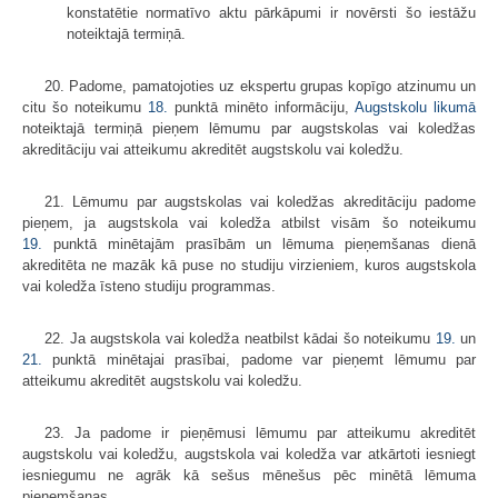
konstatētie normatīvo aktu pārkāpumi ir novērsti šo iestāžu
noteiktajā termiņā.
20. Padome, pamatojoties uz ekspertu grupas kopīgo atzinumu un
citu šo noteikumu
18.
punktā minēto informāciju,
Augstskolu likumā
noteiktajā termiņā pieņem lēmumu par augstskolas vai koledžas
akreditāciju vai atteikumu akreditēt augstskolu vai koledžu.
21. Lēmumu par augstskolas vai koledžas akreditāciju padome
pieņem, ja augstskola vai koledža atbilst visām šo noteikumu
19.
punktā minētajām prasībām un lēmuma pieņemšanas dienā
akreditēta ne mazāk kā puse no studiju virzieniem, kuros augstskola
vai koledža īsteno studiju programmas.
22. Ja augstskola vai koledža neatbilst kādai šo noteikumu
19.
un
21.
punktā minētajai prasībai, padome var pieņemt lēmumu par
atteikumu akreditēt augstskolu vai koledžu.
23. Ja padome ir pieņēmusi lēmumu par atteikumu akreditēt
augstskolu vai koledžu, augstskola vai koledža var atkārtoti iesniegt
iesniegumu ne agrāk kā sešus mēnešus pēc minētā lēmuma
pieņemšanas.