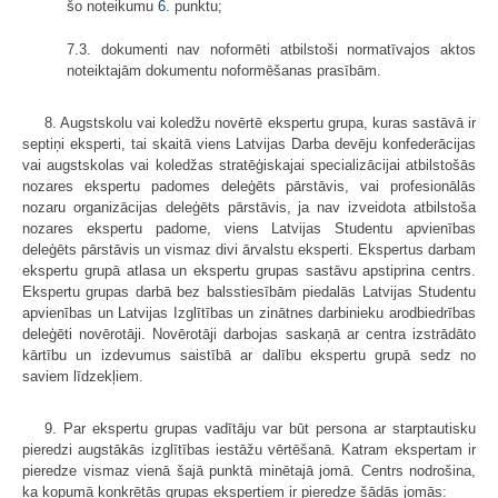
šo noteikumu
6.
punktu;
7.3. dokumenti nav noformēti atbilstoši normatīvajos aktos
noteiktajām dokumentu noformēšanas prasībām.
8. Augstskolu vai koledžu novērtē ekspertu grupa, kuras sastāvā ir
septiņi eksperti, tai skaitā viens Latvijas Darba devēju konfederācijas
vai augstskolas vai koledžas stratēģiskajai specializācijai atbilstošās
nozares ekspertu padomes deleģēts pārstāvis, vai profesionālās
nozaru organizācijas deleģēts pārstāvis, ja nav izveidota atbilstoša
nozares ekspertu padome, viens Latvijas Studentu apvienības
deleģēts pārstāvis un vismaz divi ārvalstu eksperti. Ekspertus darbam
ekspertu grupā atlasa un ekspertu grupas sastāvu apstiprina centrs.
Ekspertu grupas darbā bez balsstiesībām piedalās Latvijas Studentu
apvienības un Latvijas Izglītības un zinātnes darbinieku arodbiedrības
deleģēti novērotāji. Novērotāji darbojas saskaņā ar centra izstrādāto
kārtību un izdevumus saistībā ar dalību ekspertu grupā sedz no
saviem līdzekļiem.
9. Par ekspertu grupas vadītāju var būt persona ar starptautisku
pieredzi augstākās izglītības iestāžu vērtēšanā. Katram ekspertam ir
pieredze vismaz vienā šajā punktā minētajā jomā. Centrs nodrošina,
ka kopumā konkrētās grupas ekspertiem ir pieredze šādās jomās: