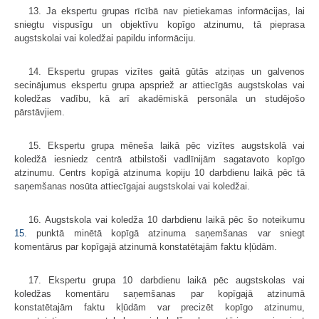
13. Ja ekspertu grupas rīcībā nav pietiekamas informācijas, lai
sniegtu vispusīgu un objektīvu kopīgo atzinumu, tā pieprasa
augstskolai vai koledžai papildu informāciju.
14. Ekspertu grupas vizītes gaitā gūtās atziņas un galvenos
secinājumus ekspertu grupa apspriež ar attiecīgās augstskolas vai
koledžas vadību, kā arī akadēmiskā personāla un studējošo
pārstāvjiem.
15. Ekspertu grupa mēneša laikā pēc vizītes augstskolā vai
koledžā iesniedz centrā atbilstoši vadlīnijām sagatavoto kopīgo
atzinumu. Centrs kopīgā atzinuma kopiju 10 darbdienu laikā pēc tā
saņemšanas nosūta attiecīgajai augstskolai vai koledžai.
16. Augstskola vai koledža 10 darbdienu laikā pēc šo noteikumu
15.
punktā minētā kopīgā atzinuma saņemšanas var sniegt
komentārus par kopīgajā atzinumā konstatētajām faktu kļūdām.
17. Ekspertu grupa 10 darbdienu laikā pēc augstskolas vai
koledžas komentāru saņemšanas par kopīgajā atzinumā
konstatētajām faktu kļūdām var precizēt kopīgo atzinumu,