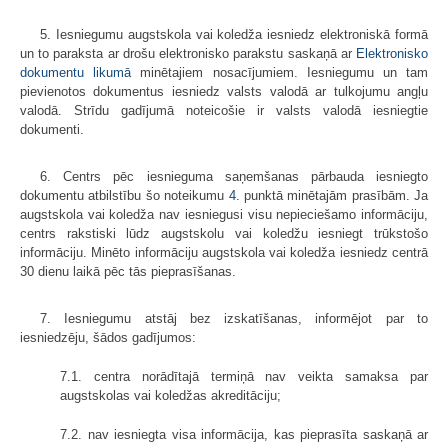
5. Iesniegumu augstskola vai koledža iesniedz elektroniskā formā
un to paraksta ar drošu elektronisko parakstu saskaņā ar
Elektronisko
dokumentu likumā
minētajiem nosacījumiem. Iesniegumu un tam
pievienotos dokumentus iesniedz valsts valodā ar tulkojumu angļu
valodā. Strīdu gadījumā noteicošie ir valsts valodā iesniegtie
dokumenti.
6. Centrs pēc iesnieguma saņemšanas pārbauda iesniegto
dokumentu atbilstību šo noteikumu
4.
punktā minētajām prasībām. Ja
augstskola vai koledža nav iesniegusi visu nepieciešamo informāciju,
centrs rakstiski lūdz augstskolu vai koledžu iesniegt trūkstošo
informāciju. Minēto informāciju augstskola vai koledža iesniedz centrā
30 dienu laikā pēc tās pieprasīšanas.
7. Iesniegumu atstāj bez izskatīšanas, informējot par to
iesniedzēju, šādos gadījumos:
7.1. centra norādītajā termiņā nav veikta samaksa par
augstskolas vai koledžas akreditāciju;
7.2. nav iesniegta visa informācija, kas pieprasīta saskaņā ar