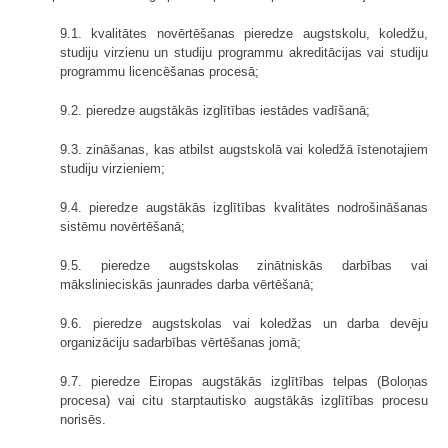
9.1. kvalitātes novērtēšanas pieredze augstskolu, koledžu,
studiju virzienu un studiju programmu akreditācijas vai studiju
programmu licencēšanas procesā;
9.2. pieredze augstākās izglītības iestādes vadīšanā;
9.3. zināšanas, kas atbilst augstskolā vai koledžā īstenotajiem
studiju virzieniem;
9.4. pieredze augstākās izglītības kvalitātes nodrošināšanas
sistēmu novērtēšanā;
9.5. pieredze augstskolas zinātniskās darbības vai
mākslinieciskās jaunrades darba vērtēšanā;
9.6. pieredze augstskolas vai koledžas un darba devēju
organizāciju sadarbības vērtēšanas jomā;
9.7. pieredze Eiropas augstākās izglītības telpas (Boloņas
procesa) vai citu starptautisko augstākās izglītības procesu
norisēs.