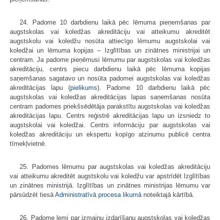
24. Padome 10 darbdienu laikā pēc lēmuma pieņemšanas par
augstskolas vai koledžas akreditāciju vai atteikumu akreditēt
augstskolu vai koledžu nosūta attiecīgo lēmumu augstskolai vai
koledžai un lēmuma kopijas – Izglītības un zinātnes ministrijai un
centram. Ja padome pieņēmusi lēmumu par augstskolas vai koledžas
akreditāciju, centrs piecu darbdienu laikā pēc lēmuma kopijas
saņemšanas sagatavo un nosūta padomei augstskolas vai koledžas
akreditācijas lapu (
pielikums
). Padome 10 darbdienu laikā pēc
augstskolas vai koledžas akreditācijas lapas saņemšanas nosūta
centram padomes priekšsēdētāja parakstītu augstskolas vai koledžas
akreditācijas lapu. Centrs reģistrē akreditācijas lapu un izsniedz to
augstskolai vai koledžai. Centrs informāciju par augstskolas vai
koledžas akreditāciju un ekspertu kopīgo atzinumu publicē centra
tīmekļvietnē.
25. Padomes lēmumu par augstskolas vai koledžas akreditāciju
vai atteikumu akreditēt augstskolu vai koledžu var apstrīdēt Izglītības
un zinātnes ministrijā. Izglītības un zinātnes ministrijas lēmumu var
pārsūdzēt tiesā
Administratīvā procesa likumā
noteiktajā kārtībā.
26. Padome lemj par izmaiņu izdarīšanu augstskolas vai koledžas