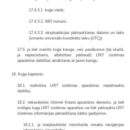
17.4.3.1. kuģa vārds;
17.4.3.2. IMO numurs;
17.4.3.3. ekspluatācijas pārtraukšanas datums un laiks
(izmanto universālo koordinēto laiku (UTC));
17.5. ja tiek mainīts kuģa karogs, veic pasākumus (tai skaitā,
ja nepieciešams, atbilstības pārbaudi) LRIT sistēmas
aparatūras darbības atsākšanai ar jauno karogu.
18. Kuģa kapteinis:
18.1. nodrošina LRIT sistēmas aparatūras nepārtrauktu
darbību;
18.2. nekavējoties informē Krasta apsardzes dienestu, ja tiek
izslēgta kuģa LRIT sistēmas aparatūra vai tiek pārtraukta LRIT
sistēmas informācijas pārraidīšana šādos gadījumos:
18.2.1. ja starptautiskās vienošanās nosaka navigācijas