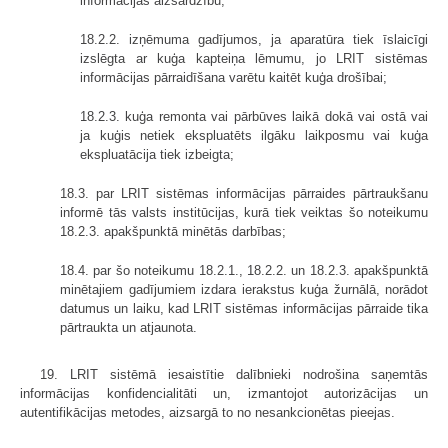
informācijas aizsardzību;
18.2.2. izņēmuma gadījumos, ja aparatūra tiek īslaicīgi
izslēgta ar kuģa kapteiņa lēmumu, jo LRIT sistēmas
informācijas pārraidīšana varētu kaitēt kuģa drošībai;
18.2.3. kuģa remonta vai pārbūves laikā dokā vai ostā vai
ja kuģis netiek ekspluatēts ilgāku laikposmu vai kuģa
ekspluatācija tiek izbeigta;
18.3. par LRIT sistēmas informācijas pārraides pārtraukšanu
informē tās valsts institūcijas, kurā tiek veiktas šo noteikumu
18.2.3. apakšpunktā minētās darbības;
18.4. par šo noteikumu 18.2.1., 18.2.2. un 18.2.3. apakšpunktā
minētajiem gadījumiem izdara ierakstus kuģa žurnālā, norādot
datumus un laiku, kad LRIT sistēmas informācijas pārraide tika
pārtraukta un atjaunota.
19. LRIT sistēmā iesaistītie dalībnieki nodrošina saņemtās
informācijas konfidencialitāti un, izmantojot autorizācijas un
autentifikācijas metodes, aizsargā to no nesankcionētas pieejas.