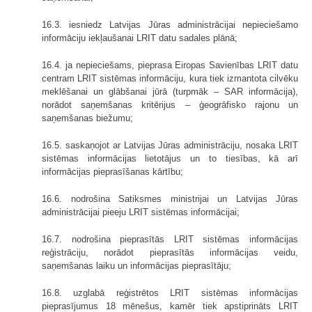
16.3. iesniedz Latvijas Jūras administrācijai nepieciešamo
informāciju iekļaušanai LRIT datu sadales plānā;
16.4. ja nepieciešams, pieprasa Eiropas Savienības LRIT datu
centram LRIT sistēmas informāciju, kura tiek izmantota cilvēku
meklēšanai un glābšanai jūrā (turpmāk – SAR informācija),
norādot saņemšanas kritērijus – ģeogrāfisko rajonu un
saņemšanas biežumu;
16.5. saskaņojot ar Latvijas Jūras administrāciju, nosaka LRIT
sistēmas informācijas lietotājus un to tiesības, kā arī
informācijas pieprasīšanas kārtību;
16.6. nodrošina Satiksmes ministrijai un Latvijas Jūras
administrācijai pieeju LRIT sistēmas informācijai;
16.7. nodrošina pieprasītās LRIT sistēmas informācijas
reģistrāciju, norādot pieprasītās informācijas veidu,
saņemšanas laiku un informācijas pieprasītāju;
16.8. uzglabā reģistrētos LRIT sistēmas informācijas
pieprasījumus 18 mēnešus, kamēr tiek apstiprināts LRIT