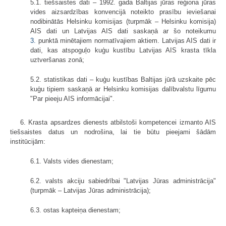
5.1. tiešsaistes dati – 1992. gada Baltijas jūras reģiona jūras
vides aizsardzības konvencijā noteikto prasību ieviešanai
nodibinātās Helsinku komisijas (turpmāk – Helsinku komisija)
AIS dati un Latvijas AIS dati saskaņā ar šo noteikumu
3.
punktā minētajiem normatīvajiem aktiem. Latvijas AIS dati ir
dati, kas atspoguļo kuģu kustību Latvijas AIS krasta tīkla
uztveršanas zonā;
5.2. statistikas dati – kuģu kustības Baltijas jūrā uzskaite pēc
kuģu tipiem saskaņā ar Helsinku komisijas dalībvalstu līgumu
"Par pieeju AIS informācijai".
6. Krasta apsardzes dienests atbilstoši kompetencei izmanto AIS
tiešsaistes datus un nodrošina, lai tie būtu pieejami šādām
institūcijām:
6.1. Valsts vides dienestam;
6.2. valsts akciju sabiedrībai "Latvijas Jūras administrācija"
(turpmāk – Latvijas Jūras administrācija);
6.3. ostas kapteiņa dienestam;