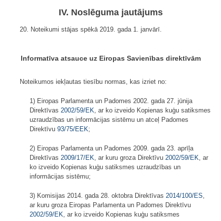
IV. Noslēguma jautājums
20. Noteikumi stājas spēkā 2019. gada 1. janvārī.
Informatīva atsauce uz Eiropas Savienības direktīvām
Noteikumos iekļautas tiesību normas, kas izriet no:
1) Eiropas Parlamenta un Padomes 2002. gada 27. jūnija
Direktīvas
2002/59/EK
, ar ko izveido Kopienas kuģu satiksmes
uzraudzības un informācijas sistēmu un atceļ Padomes
Direktīvu
93/75/EEK
;
2) Eiropas Parlamenta un Padomes 2009. gada 23. aprīļa
Direktīvas
2009/17/EK
, ar kuru groza Direktīvu
2002/59/EK
, ar
ko izveido Kopienas kuģu satiksmes uzraudzības un
informācijas sistēmu;
3) Komisijas 2014. gada 28. oktobra Direktīvas
2014/100/ES
,
ar kuru groza Eiropas Parlamenta un Padomes Direktīvu
2002/59/EK
, ar ko izveido Kopienas kuģu satiksmes