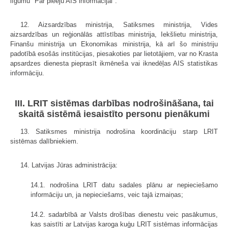
līgumu "Par pieeju AIS informācijai".
12. Aizsardzības ministrija, Satiksmes ministrija, Vides
aizsardzības un reģionālās attīstības ministrija, Iekšlietu ministrija,
Finanšu ministrija un Ekonomikas ministrija, kā arī šo ministriju
padotībā esošās institūcijas, piesakoties par lietotājiem, var no Krasta
apsardzes dienesta pieprasīt ikmēneša vai iknedēļas AIS statistikas
informāciju.
III. LRIT sistēmas darbības nodrošināšana, tai
skaitā sistēmā iesaistīto personu pienākumi
13. Satiksmes ministrija nodrošina koordināciju starp LRIT
sistēmas dalībniekiem.
14. Latvijas Jūras administrācija:
14.1. nodrošina LRIT datu sadales plānu ar nepieciešamo
informāciju un, ja nepieciešams, veic tajā izmaiņas;
14.2. sadarbībā ar Valsts drošības dienestu veic pasākumus,
kas saistīti ar Latvijas karoga kuģu LRIT sistēmas informācijas