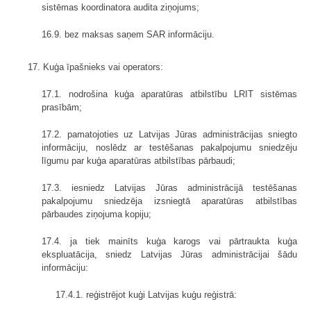
sistēmas koordinatora audita ziņojums;
16.9. bez maksas saņem SAR informāciju.
17. Kuģa īpašnieks vai operators:
17.1. nodrošina kuģa aparatūras atbilstību LRIT sistēmas
prasībām;
17.2. pamatojoties uz Latvijas Jūras administrācijas sniegto
informāciju, noslēdz ar testēšanas pakalpojumu sniedzēju
līgumu par kuģa aparatūras atbilstības pārbaudi;
17.3. iesniedz Latvijas Jūras administrācijā testēšanas
pakalpojumu sniedzēja izsniegtā aparatūras atbilstības
pārbaudes ziņojuma kopiju;
17.4. ja tiek mainīts kuģa karogs vai pārtraukta kuģa
ekspluatācija, sniedz Latvijas Jūras administrācijai šādu
informāciju:
17.4.1. reģistrējot kuģi Latvijas kuģu reģistrā: