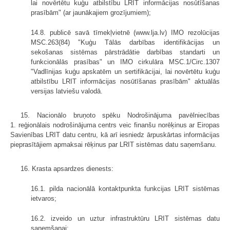
lai novērtētu kuģu atbilstību LRIT informācijas nosūtīšanas
prasībām" (ar jaunākajiem grozījumiem);
14.8. publicē savā tīmekļvietnē (www.lja.lv) IMO rezolūcijas
MSC.263(84) "Kuģu Tālās darbības identifikācijas un
sekošanas sistēmas pārstrādātie darbības standarti un
funkcionālās prasības" un IMO cirkulāra MSC.1/Circ.1307
"Vadlīnijas kuģu apskatēm un sertifikācijai, lai novērtētu kuģu
atbilstību LRIT informācijas nosūtīšanas prasībām" aktuālās
versijas latviešu valodā.
15. Nacionālo bruņoto spēku Nodrošinājuma pavēlniecības
1. reģionālais nodrošinājuma centrs veic finanšu norēķinus ar Eiropas
Savienības LRIT datu centru, kā arī iesniedz ārpuskārtas informācijas
pieprasītājiem apmaksai rēķinus par LRIT sistēmas datu saņemšanu.
16. Krasta apsardzes dienests:
16.1. pilda nacionālā kontaktpunkta funkcijas LRIT sistēmas
ietvaros;
16.2. izveido un uztur infrastruktūru LRIT sistēmas datu
saņemšanai;