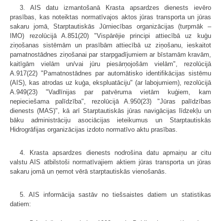
3. AIS datu izmantošanā Krasta apsardzes dienests ievēro
prasības, kas noteiktas normatīvajos aktos jūras transporta un jūras
sakaru jomā, Starptautiskās Jūrniecības organizācijas (turpmāk –
IMO) rezolūcijā A.851(20) "Vispārējie principi attiecībā uz kuģu
ziņošanas sistēmām un prasībām attiecībā uz ziņošanu, ieskaitot
pamatnostādnes ziņošanai par starpgadījumiem ar bīstamām kravām,
kaitīgām vielām un/vai jūru piesārņojošām vielām", rezolūcijā
A.917(22) "Pamatnostādnes par automātisko identifikācijas sistēmu
(AIS), kas atrodas uz kuģa, ekspluatāciju" (ar labojumiem), rezolūcijā
A.949(23) "Vadlīnijas par patvēruma vietām kuģiem, kam
nepieciešama palīdzība", rezolūcijā A.950(23) "Jūras palīdzības
dienests (MAS)", kā arī Starptautiskās jūras navigācijas līdzekļu un
bāku administrāciju asociācijas ieteikumus un Starptautiskās
Hidrogrāfijas organizācijas izdoto normatīvo aktu prasības.
4. Krasta apsardzes dienests nodrošina datu apmaiņu ar citu
valstu AIS atbilstoši normatīvajiem aktiem jūras transporta un jūras
sakaru jomā un ņemot vērā starptautiskās vienošanās.
5. AIS informācija sastāv no tiešsaistes datiem un statistikas
datiem: