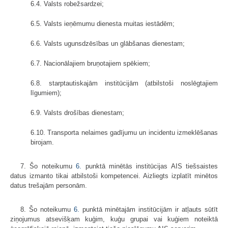
6.4. Valsts robežsardzei;
6.5. Valsts ieņēmumu dienesta muitas iestādēm;
6.6. Valsts ugunsdzēsības un glābšanas dienestam;
6.7. Nacionālajiem bruņotajiem spēkiem;
6.8. starptautiskajām institūcijām (atbilstoši noslēgtajiem
līgumiem);
6.9. Valsts drošības dienestam;
6.10. Transporta nelaimes gadījumu un incidentu izmeklēšanas
birojam.
7. Šo noteikumu
6.
punktā minētās institūcijas AIS tiešsaistes
datus izmanto tikai atbilstoši kompetencei. Aizliegts izplatīt minētos
datus trešajām personām.
8. Šo noteikumu
6.
punktā minētajām institūcijām ir atļauts sūtīt
ziņojumus atsevišķam kuģim, kuģu grupai vai kuģiem noteiktā