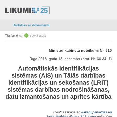
Darbības ar dokumentu
Tiesību akts:
spēkā esošs
Ministru kabineta noteikumi Nr. 810
Rīgā 2018. gada 18. decembrī (prot. Nr. 60 34. §)
Automātiskās identifikācijas
sistēmas (AIS) un Tālās darbības
identifikācijas un sekošanas (LRIT)
sistēmas darbības nodrošināšanas,
datu izmantošanas un aprites kārtība
Izdoti saskaņā ar
Jūrlietu pārvaldes un
3
jūras drošības likuma
41.
panta
trešo daļu