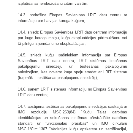
izplatīšanas ierobežošanu citām valstīm;
14.3. nodrošina Eiropas Savienības LRIT datu centru ar
informāciju par Latvijas karoga kuģiem;
14.4. sniedz Eiropas Savienības LRIT datu centram informāciju
par kuģa karoga maiņu, kuģa ekspluatācijas pārtraukšanu vai
tā pilnīgu izņemšanu no ekspluatācijas;
14.5. sniedz kuģu īpašniekiem informāciju par Eiropas
Savienības LRIT datu centru, LRIT sistēmas lietošanas
pakalpojumu sniedzēju un testēšanas pakalpojumu
sniedzējiem, kas novērtē kuģa spēju strādāt ar LRIT sistēmu
(turpmāk – testēšanas pakalpojumu sniedzēji);
14.6. saņem LRIT sistēmas informāciju no Eiropas Savienības
LRIT datu centra;
14.7. apstiprina testēšanas pakalpojumu sniedzējus saskaņā ar
IMO rezolūciju MSC.263(84) "Kuģu Tālās darbības
identifikācijas un sekošanas sistēmas pārstrādātie darbības
standarti un funkcionālās prasības" un IMO cirkulāru
MSC.1/Circ.1307 "Vadlīnijas kuģu apskatēm un sertifikācijai,