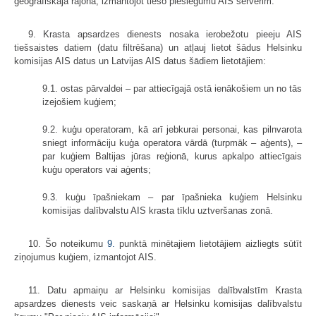
ģeogrāfiskajā rajonā, izmantojot tiešo pieslēgumu AIS serverim.
9. Krasta apsardzes dienests nosaka ierobežotu pieeju AIS
tiešsaistes datiem (datu filtrēšana) un atļauj lietot šādus Helsinku
komisijas AIS datus un Latvijas AIS datus šādiem lietotājiem:
9.1. ostas pārvaldei – par attiecīgajā ostā ienākošiem un no tās
izejošiem kuģiem;
9.2. kuģu operatoram, kā arī jebkurai personai, kas pilnvarota
sniegt informāciju kuģa operatora vārdā (turpmāk – aģents), –
par kuģiem Baltijas jūras reģionā, kurus apkalpo attiecīgais
kuģu operators vai aģents;
9.3. kuģu īpašniekam – par īpašnieka kuģiem Helsinku
komisijas dalībvalstu AIS krasta tīklu uztveršanas zonā.
10. Šo noteikumu
9.
punktā minētajiem lietotājiem aizliegts sūtīt
ziņojumus kuģiem, izmantojot AIS.
11. Datu apmaiņu ar Helsinku komisijas dalībvalstīm Krasta
apsardzes dienests veic saskaņā ar Helsinku komisijas dalībvalstu