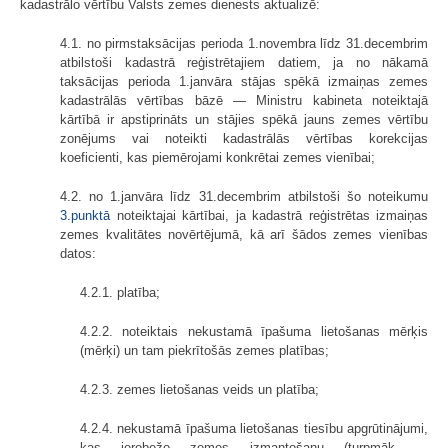
kadastrālo vērtību Valsts zemes dienests aktualizē:
4.1. no pirmstaksācijas perioda 1.novembra līdz 31.decembrim
atbilstoši kadastrā reģistrētajiem datiem, ja no nākamā
taksācijas perioda 1.janvāra stājas spēkā izmaiņas zemes
kadastrālās vērtības bāzē — Ministru kabineta noteiktajā
kārtībā ir apstiprināts un stājies spēkā jauns zemes vērtību
zonējums vai noteikti kadastrālās vērtības korekcijas
koeficienti, kas piemērojami konkrētai zemes vienībai;
4.2. no 1.janvāra līdz 31.decembrim atbilstoši šo noteikumu
3.punktā
noteiktajai kārtībai, ja kadastrā reģistrētas izmaiņas
zemes kvalitātes novērtējumā, kā arī šādos zemes vienības
datos:
4.2.1. platība;
4.2.2. noteiktais nekustamā īpašuma lietošanas mērķis
(mērķi) un tam piekrītošās zemes platības;
4.2.3. zemes lietošanas veids un platība;
4.2.4. nekustamā īpašuma lietošanas tiesību apgrūtinājumi,
kas ierobežo zemes izmantošanu (turpmāk —