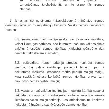
izmantošanas ierobežojumi), un to aizņemtās zemes
platības.
5. Izmaiņas šo noteikumu 4.2.apakšpunktā minētajos zemes
vienības datos un to reģistrāciju kadastrā Valsts zemes dienestam
ierosina:
5.1. nekustamā īpašuma īpašnieks vai tiesiskais valdītājs,
veicot likumīgas darbības, pēc kurām tā īpašumā vai tiesiskajā
valdījumā esošās zemes vienības kadastrā reģistrētie dati
neatbilst faktiskajam stāvoklim;
5.2. pašvaldība, kuras teritorijā atrodas konkrētā zemes
vienība, vai valsts institūcija, pieņemot lēmumu par tā
nekustamā īpašuma lietošanas mērķa (mērķu maiņu) maiņu,
kura sastāvā ietilpst konkrētā zemes vienība, un/vai tam
piekrītošo zemes platību maiņu;
5.3. valsts un pašvaldību institūcijas, noteiktā kārtībā nosakot
nekustamā īpašuma izmantošanas ierobežojumus vai zemes
lietošanas veidu maiņu teritorijā, kas attiecināma uz konkrēta
nekustamā īpašuma sastāvā esošu zemes vienību;