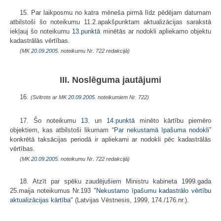
15. Par laikposmu no katra mēneša pirmā līdz pēdējam datumam
atbilstoši šo noteikumu 11.2.apakšpunktam aktualizācijas sarakstā
iekļauj šo noteikumu
13.punktā
minētās ar nodokli apliekamo objektu
kadastrālās vērtības.
(MK
20.09.2005.
noteikumu Nr. 722 redakcijā)
III. Noslēguma jautājumi
16.
(Svītrots ar MK
20.09.2005.
noteikumiem Nr. 722)
17. Šo noteikumu
13.
un
14.punktā
minēto kārtību piemēro
objektiem, kas atbilstoši likumam “
Par nekustamā īpašuma nodokli
”
konkrētā taksācijas periodā ir apliekami ar nodokli pēc kadastrālās
vērtības.
(MK
20.09.2005.
noteikumu Nr. 722 redakcijā)
18. Atzīt par spēku zaudējušiem Ministru kabineta 1999.gada
25.maija noteikumus Nr.193 "
Nekustamo īpašumu kadastrālo vērtību
aktualizācijas kārtība
" (Latvijas Vēstnesis, 1999, 174./176.nr.).