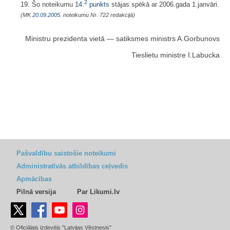
2
19. Šo noteikumu
14.
punkts
stājas spēkā ar 2006.gada 1.janvāri.
(MK
20.09.2005.
noteikumu Nr. 722 redakcijā)
Ministru prezidenta vietā — satiksmes ministrs A.Gorbunovs
Tieslietu ministre I.Labucka
Pašvaldību saistošie noteikumi
Administratīvās atbildības ceļvedis
Apmācības
Pilnā versija
Par Likumi.lv
© Oficiālais izdevējs "Latvijas Vēstnesis"