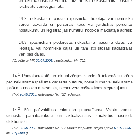
un ēku kadastrālo vērtību, atzīmi, ka nekustamais īpašums
ierakstīts zemesgrāmatā;
14.2. nekustamā īpašuma īpašnieka, lietotāja vai nomnieka
vārdu, uzvārdu un personas kodu vai juridiskās personas
nosaukumu un reģistrācijas numuru, nodokļa maksātāja adresi;
14.3. īpašniekam piederošās nekustamā īpašuma daļas vai
lietotāja, vai nomnieka daļas un tām atbilstošās kadastrālās
vērtības daļas.
(Grozīts ar MK
20.09.2005.
noteikumiem Nr. 722)
1
14.
Pamatsarakstā un aktualizācijas sarakstā informāciju kārto
pēc nekustamā īpašuma kadastra numura, nosaukuma vai nekustamā
īpašuma nodokļa maksātāja, ņemot vērā pašvaldības pieprasījumu.
(MK
20.09.2005.
noteikumu Nr. 722 redakcijā)
2
14.
Pēc pašvaldības rakstiska pieprasījuma Valsts zemes
dienests pamatsarakstu un aktualizācijas sarakstus iesniedz
elektroniski.
(MK
20.09.2005.
noteikumu Nr. 722 redakcijā; punkts stājas spēkā
01.01.2006.
,
sk.
19.punktu
)