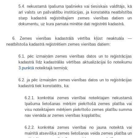
5.4. nekustamā īpašuma īpašnieks vai tiesiskais valdītājs, kā
arī valsts un pašvaldību institūcijas, ja konstatēta neatbilstība
starp kadastrā reģistrētajiem zemes vienības datiem un
dokumentu, uz kura pamata minētie dati reģistrēti kadastrā.
6. Zemes vienības kadastrālā vērtība kļūst neaktuāla —
neatbilstoša kadastrā reģistrētiem zemes vienības datiem:
6.1. pēc izmaiņām zemes vienības datos un to reģistrācijas
kadastrā līdz kadastrālās vērtības aktualizācijai šo noteikumu
3.punktā
noteiktajā termiņā;
6.2. ja pēc izmaiņām zemes vienības datos un to reģistrācijas
kadastrā tiek konstatēts, ka:
6.2.1. konkrētai zemes vienībai noteiktajam nekustamā
īpašuma lietošanas mērķim piekrītošā zemes platība vai
visu noteiktajiem mērķiem piekrītošo zemes platību summa
nav vienāda ar zemes vienības kopplatību;
6.2.2. konkrētai zemes vienībai no jauna noteiktā vai
mainītā atsevišķa zemes lietošanas veida zemes platība un