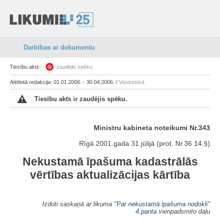
Darbības ar dokumentu
Tiesību akts:
zaudējis spēku
Attēlotā redakcija: 01.01.2006. - 30.04.2006. /
Vēsturiskā
Tiesību akts ir zaudējis spēku.
Ministru kabineta noteikumi Nr.343
Rīgā 2001.gada 31.jūlijā (prot. Nr.36 14.§)
Nekustamā īpašuma kadastrālās
vērtības aktualizācijas kārtība
Izdoti saskaņā ar likuma "
Par nekustamā īpašuma nodokli
"
4.panta
vienpadsmito daļu