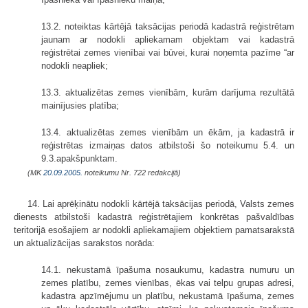
13.2. noteiktas kārtējā taksācijas periodā kadastrā reģistrētam
jaunam ar nodokli apliekamam objektam vai kadastrā
reģistrētai zemes vienībai vai būvei, kurai noņemta pazīme “ar
nodokli neapliek;
13.3. aktualizētas zemes vienībām, kurām darījuma rezultātā
mainījusies platība;
13.4. aktualizētas zemes vienībām un ēkām, ja kadastrā ir
reģistrētas izmaiņas datos atbilstoši šo noteikumu 5.4. un
9.3.apakšpunktam.
(MK
20.09.2005.
noteikumu Nr. 722 redakcijā)
14. Lai aprēķinātu nodokli kārtējā taksācijas periodā, Valsts zemes
dienests atbilstoši kadastrā reģistrētajiem konkrētas pašvaldības
teritorijā esošajiem ar nodokli apliekamajiem objektiem pamatsarakstā
un aktualizācijas sarakstos norāda:
14.1. nekustamā īpašuma nosaukumu, kadastra numuru un
zemes platību, zemes vienības, ēkas vai telpu grupas adresi,
kadastra apzīmējumu un platību, nekustamā īpašuma, zemes