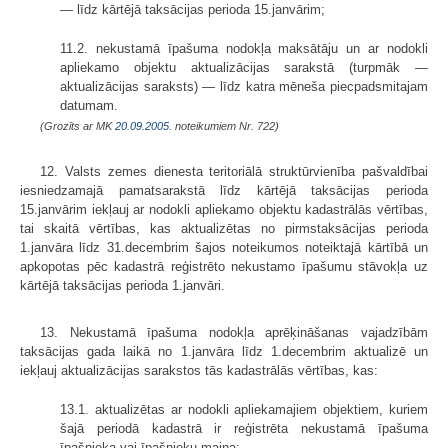
— līdz kārtējā taksācijas perioda 15.janvārim;
11.2. nekustamā īpašuma nodokļa maksātāju un ar nodokli
apliekamo objektu aktualizācijas sarakstā (turpmāk —
aktualizācijas saraksts) — līdz katra mēneša piecpadsmitajam
datumam.
(Grozīts ar MK
20.09.2005.
noteikumiem Nr. 722)
12. Valsts zemes dienesta teritoriālā struktūrvienība pašvaldībai
iesniedzamajā pamatsarakstā līdz kārtējā taksācijas perioda
15.janvārim iekļauj ar nodokli apliekamo objektu kadastrālās vērtības,
tai skaitā vērtības, kas aktualizētas no pirmstaksācijas perioda
1.janvāra līdz 31.decembrim šajos noteikumos noteiktajā kārtībā un
apkopotas pēc kadastrā reģistrēto nekustamo īpašumu stāvokļa uz
kārtējā taksācijas perioda 1.janvāri.
13. Nekustamā īpašuma nodokļa aprēķināšanas vajadzībām
taksācijas gada laikā no 1.janvāra līdz 1.decembrim aktualizē un
iekļauj aktualizācijas sarakstos tās kadastrālās vērtības, kas:
13.1. aktualizētas ar nodokli apliekamajiem objektiem, kuriem
šajā periodā kadastrā ir reģistrēta nekustamā īpašuma
īpašnieka vai īpašnieku maiņa;