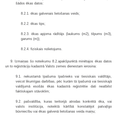
šādos ēkas datos:
8.2.1. ēkas galvenais lietošanas veids;
8.2.2. ēkas tips;
8.2.3. ēkas apjoma rādītājs (laukums (m2), tilpums (m3),
garums (m));
8.2.4. fiziskais nolietojums.
9. Izmaiņas šo noteikumu 8.2.apakšpunktā minētajos ēkas datos
un to reģistrāciju kadastrā Valsts zemes dienestam ierosina:
9.1. nekustamā īpašuma īpašnieks vai tiesiskais valdītājs,
veicot likumīgas darbības, pēc kurām tā īpašumā vai tiesiskajā
valdījumā esošās ēkas kadastrā reģistrētie dati neatbilst
faktiskajam stāvoklim;
9.2. pašvaldība, kuras teritorijā atrodas konkrētā ēka, vai
valsts institūcija, noteiktā kārtībā konstatējot patvaļīgo
būvniecību vai ēkas galvenā lietošanas veida maiņu;