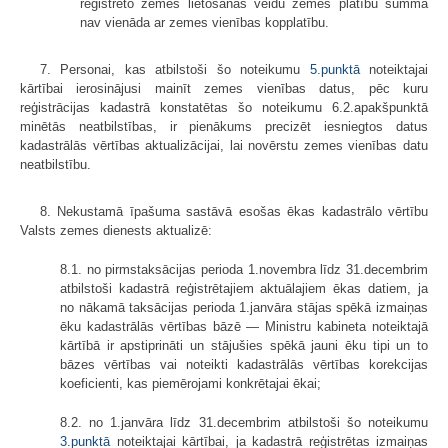
reģistrēto zemes lietošanas veidu zemes platību summa
nav vienāda ar zemes vienības kopplatību.
7. Personai, kas atbilstoši šo noteikumu
5.punktā
noteiktajai
kārtībai ierosinājusi mainīt zemes vienības datus, pēc kuru
reģistrācijas kadastrā konstatētas šo noteikumu 6.2.apakšpunktā
minētās neatbilstības, ir pienākums precizēt iesniegtos datus
kadastrālās vērtības aktualizācijai, lai novērstu zemes vienības datu
neatbilstību.
8. Nekustamā īpašuma sastāvā esošas ēkas kadastrālo vērtību
Valsts zemes dienests aktualizē:
8.1. no pirmstaksācijas perioda 1.novembra līdz 31.decembrim
atbilstoši kadastrā reģistrētajiem aktuālajiem ēkas datiem, ja
no nākamā taksācijas perioda 1.janvāra stājas spēkā izmaiņas
ēku kadastrālās vērtības bāzē — Ministru kabineta noteiktajā
kārtībā ir apstiprināti un stājušies spēkā jauni ēku tipi un to
bāzes vērtības vai noteikti kadastrālās vērtības korekcijas
koeficienti, kas piemērojami konkrētajai ēkai;
8.2. no 1.janvāra līdz 31.decembrim atbilstoši šo noteikumu
3.punktā
noteiktajai kārtībai, ja kadastrā reģistrētas izmaiņas