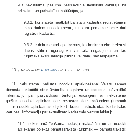
9.3. nekustamā īpašuma īpašnieks vai tiesiskais valdītājs, kā
arī valsts un pašvaldību institūcijas, ja:
9.3.1. konstatēta neatbilstība starp kadastrā reģistrētajiem
ēkas datiem un dokumentu, uz kura pamata minētie dati
reģistrēti kadastrā;
9.3.2. ir dokumentāri apstiprināts, ka konkrētā ēka ir cietusi
dabas stihijā, ugunsgrēkā vai citā negadījumā un tās
turpmāka ekspluatācija pilnībā vai daļēji nav iespējama.
10.
(Svītrots ar MK
20.09.2005.
noteikumiem Nr. 722)
11. Nekustamā īpašuma nodokļa aprēķināšanai Valsts zemes
dienesta teritoriālā struktūrvienība sagatavo un iesniedz pašvaldībā
informāciju par pašvaldības teritorijā esošajiem ar nekustamā
īpašuma nodokli apliekamajiem nekustamajiem īpašumiem (turpmāk
— ar nodokli apliekamais objekts), kuriem aktualizētas kadastrālās
vērtības. Informāciju par aktualizēto kadastrālo vērtību iekļauj:
11.1. nekustamā īpašuma nodokļa maksātāju un ar nodokli
apliekamo objektu pamatsarakstā (turpmāk — pamatsaraksts)