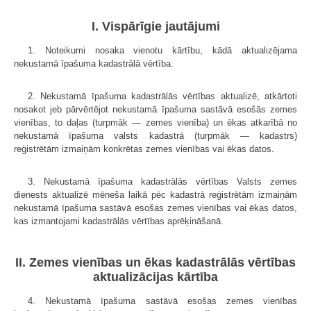
I. Vispārīgie jautājumi
1. Noteikumi nosaka vienotu kārtību, kādā aktualizējama
nekustamā īpašuma kadastrālā vērtība.
2. Nekustamā īpašuma kadastrālās vērtības aktualizē, atkārtoti
nosakot jeb pārvērtējot nekustamā īpašuma sastāvā esošās zemes
vienības, to daļas (turpmāk — zemes vienība) un ēkas atkarībā no
nekustamā īpašuma valsts kadastrā (turpmāk — kadastrs)
reģistrētām izmaiņām konkrētas zemes vienības vai ēkas datos.
3. Nekustamā īpašuma kadastrālās vērtības Valsts zemes
dienests aktualizē mēneša laikā pēc kadastrā reģistrētām izmaiņām
nekustamā īpašuma sastāvā esošas zemes vienības vai ēkas datos,
kas izmantojami kadastrālās vērtības aprēķināšanā.
II. Zemes vienības un ēkas kadastrālās vērtības
aktualizācijas kārtība
4. Nekustamā īpašuma sastāvā esošas zemes vienības