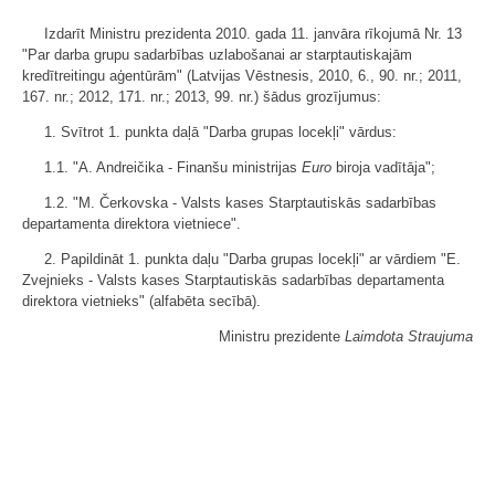
Izdarīt Ministru prezidenta 2010. gada 11. janvāra rīkojumā Nr. 13
"Par darba grupu sadarbības uzlabošanai ar starptautiskajām
kredītreitingu aģentūrām" (Latvijas Vēstnesis, 2010, 6., 90. nr.; 2011,
167. nr.; 2012, 171. nr.; 2013, 99. nr.) šādus grozījumus:
1. Svītrot 1. punkta daļā "Darba grupas locekļi" vārdus:
1.1. "A. Andreičika - Finanšu ministrijas
Euro
biroja vadītāja";
1.2. "M. Čerkovska - Valsts kases Starptautiskās sadarbības
departamenta direktora vietniece".
2. Papildināt 1. punkta daļu "Darba grupas locekļi" ar vārdiem "E.
Zvejnieks - Valsts kases Starptautiskās sadarbības departamenta
direktora vietnieks" (alfabēta secībā).
Ministru prezidente
Laimdota Straujuma