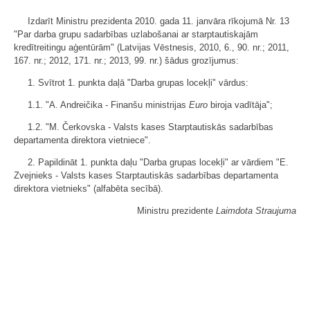
Izdarīt Ministru prezidenta 2010. gada 11. janvāra rīkojumā Nr. 13
"Par darba grupu sadarbības uzlabošanai ar starptautiskajām
kredītreitingu aģentūrām" (Latvijas Vēstnesis, 2010, 6., 90. nr.; 2011,
167. nr.; 2012, 171. nr.; 2013, 99. nr.) šādus grozījumus:
1. Svītrot 1. punkta daļā "Darba grupas locekļi" vārdus:
1.1. "A. Andreičika - Finanšu ministrijas
Euro
biroja vadītāja";
1.2. "M. Čerkovska - Valsts kases Starptautiskās sadarbības
departamenta direktora vietniece".
2. Papildināt 1. punkta daļu "Darba grupas locekļi" ar vārdiem "E.
Zvejnieks - Valsts kases Starptautiskās sadarbības departamenta
direktora vietnieks" (alfabēta secībā).
Ministru prezidente
Laimdota Straujuma