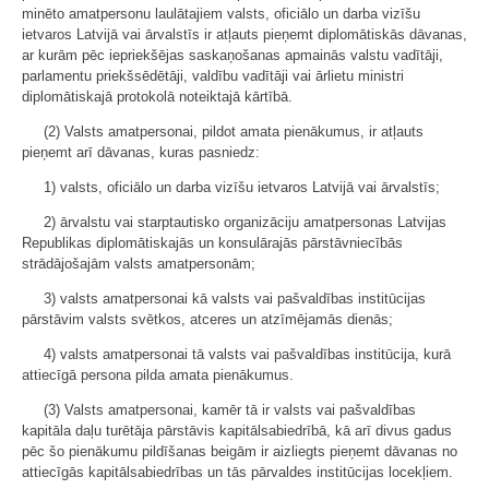
minēto amatpersonu laulātajiem valsts, oficiālo un darba vizīšu
ietvaros Latvijā vai ārvalstīs ir atļauts pieņemt diplomātiskās dāvanas,
ar kurām pēc iepriekšējas saskaņošanas apmainās valstu vadītāji,
parlamentu priekšsēdētāji, valdību vadītāji vai ārlietu ministri
diplomātiskajā protokolā noteiktajā kārtībā.
(2) Valsts amatpersonai, pildot amata pienākumus, ir atļauts
pieņemt arī dāvanas, kuras pasniedz:
1) valsts, oficiālo un darba vizīšu ietvaros Latvijā vai ārvalstīs;
2) ārvalstu vai starptautisko organizāciju amatpersonas Latvijas
Republikas diplomātiskajās un konsulārajās pārstāvniecībās
strādājošajām valsts amatpersonām;
3) valsts amatpersonai kā valsts vai pašvaldības institūcijas
pārstāvim valsts svētkos, atceres un atzīmējamās dienās;
4) valsts amatpersonai tā valsts vai pašvaldības institūcija, kurā
attiecīgā persona pilda amata pienākumus.
(3) Valsts amatpersonai, kamēr tā ir valsts vai pašvaldības
kapitāla daļu turētāja pārstāvis kapitālsabiedrībā, kā arī divus gadus
pēc šo pienākumu pildīšanas beigām ir aizliegts pieņemt dāvanas no
attiecīgās kapitālsabiedrības un tās pārvaldes institūcijas locekļiem.