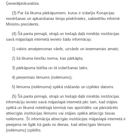
Ģenerālprokuratūra.
(3) Par šā likuma pārkāpumiem, kurus ir izdarījis Korupcijas
novēršanas un apkarošanas biroja priekšnieks, sabiedrību informē
Ministru prezidents.
(4) Šā panta pirmajā, otrajā un trešajā daļā minētās institūcijas
savā mājaslapā internetā ievieto šādu informāciju:
1) valsts amatpersonas vārds, uzvārds un ieņemamais amats;
2) šā likuma tiesību norma, kas pārkāpta;
3) pārkāpuma būtība un tā izdarīšanas laiks;
4) pieņemtais lēmums (nolēmums);
5) lēmuma (nolēmuma) spēkā stāšanās un izpildes datums.
(5) Šā panta pirmajā, otrajā un trešajā daļā minētās institūcijas
informāciju ievieto savā mājaslapā internetā pēc tam, kad stājies
spēkā un likumā noteiktajā termiņā nav apstrīdēts vai pārsūdzēts
attiecīgās institūcijas lēmums vai stājies spēkā attiecīgs tiesas
nolēmums. Šī informācija attiecīgās institūcijas mājaslapā internetā ir
pieejama ne ilgāk kā gadu no dienas, kad attiecīgais lēmums
(nolēmums) izpildīts.