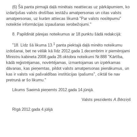
(6) Šā panta pirmajā daļā minētais neattiecas uz pārkāpumiem, ko
izdarījušas valsts drošības iestāžu amatpersonas un citas valsts
amatpersonas, uz kurām attiecas likumā "Par valsts noslēpumu"
noteiktie informācijas izpaušanas ierobežojumi."
8. Papildināt pārejas noteikumus ar 18.punktu šādā redakcijā:
1
"18. Līdz šā likuma 13.
panta piektajā daļā minēto noteikumu
izdošanai, bet ne vēlāk kā līdz 2012.gada 1.decembrim ir piemērojami
Ministru kabineta 2008.gada 28.oktobra noteikumi Nr.888 "Kārtība,
kādā reģistrējamas, novērtējamas, izmantojamas un izpērkamas
dāvanas, kas pieņemtas, pildot valsts amatpersonas pienākumus, un
kas ir valsts vai pašvaldības institūcijas īpašums", ciktāl tie nav
pretrunā ar šo likumu."
Likums Saeimā pieņemts 2012.gada 14.jūnijā.
Valsts prezidents
A.Bērziņš
Rīgā 2012.gada 4.jūlijā