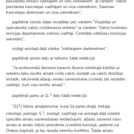
pašvaldību iestāžu vadītājiem un viņu vietniekiem" ar vārdiem "Valsts
prezidenta kancelejas vadītājam un viņa vietniekiem, Saeimas
Kancelejas direktoram un viņa vietniekiem";
papildināt sestās daļas ievaddaļu pēc vārdiem "Vispārējā un
specializētā valsts civildienesta ierēdnis" ar vārdiem "Valsts kontroles
revīzijas departamentu sektoru vadītāji, Centrālās vēlēšanu komisijas
sekretārs";
izslēgt astotajā daļā vārdus "militārajiem darbiniekiem";
papildināt astoto daļu ar teikumu šādā redakcijā:
"Ja profesionālā dienesta karavīrs likumā noteiktajā kārtībā uz
noteiktu laiku iecelts amatā civilā valsts iestādē vai valsts drošības
iestādē, rakstveida atļauju amatu savienošanai izsniedz tās iestādes
vadītājs, kurš viņu iecēlis amatā.";
1
papildināt pantu ar 11.
daļu šādā redakcijā:
1
"(11
) Valsts amatpersonai, kurai šā panta otrajā, trešajā,
1
ceturtajā, piektajā, 5.
, sestajā, septītajā vai astotajā daļā noteikti
speciālie amatu savienošanas ierobežojumi, atļauts savienot savu
amatu ar amatu Valsts prezidenta izveidotā komisijā, padomē vai
Ordeņu kapitulā, ja tas nerada interešu konfliktu. Šādai amatu