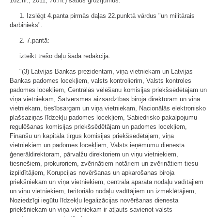
162.nr.; 2011, 76.nr.) šādus grozījumus:
1. Izslēgt 4.panta pirmās daļas 22.punktā vārdus "un militārais
darbinieks".
2. 7.pantā:
izteikt trešo daļu šādā redakcijā:
"(3) Latvijas Bankas prezidentam, viņa vietniekam un Latvijas
Bankas padomes locekļiem, valsts kontrolierim, Valsts kontroles
padomes locekļiem, Centrālās vēlēšanu komisijas priekšsēdētājam un
viņa vietniekam, Satversmes aizsardzības biroja direktoram un viņa
vietniekam, tiesībsargam un viņa vietniekam, Nacionālās elektronisko
plašsaziņas līdzekļu padomes locekļiem, Sabiedrisko pakalpojumu
regulēšanas komisijas priekšsēdētājam un padomes locekļiem,
Finanšu un kapitāla tirgus komisijas priekšsēdētājam, viņa
vietniekiem un padomes locekļiem, Valsts ieņēmumu dienesta
ģenerāldirektoram, pārvalžu direktoriem un viņu vietniekiem,
tiesnešiem, prokuroriem, zvērinātiem notāriem un zvērinātiem tiesu
izpildītājiem, Korupcijas novēršanas un apkarošanas biroja
priekšniekam un viņa vietniekiem, centrālā aparāta nodaļu vadītājiem
un viņu vietniekiem, teritoriālo nodaļu vadītājiem un izmeklētājiem,
Noziedzīgi iegūtu līdzekļu legalizācijas novēršanas dienesta
priekšniekam un viņa vietniekam ir atļauts savienot valsts