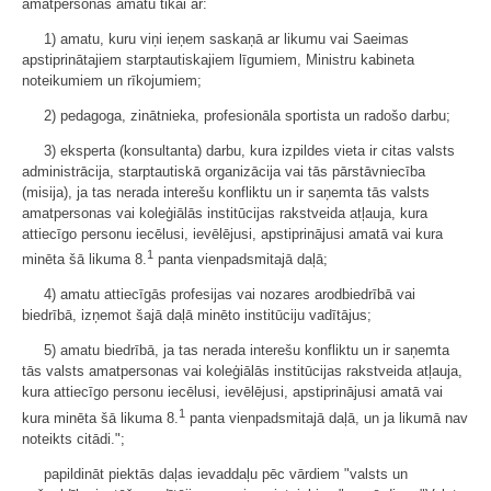
amatpersonas amatu tikai ar:
1) amatu, kuru viņi ieņem saskaņā ar likumu vai Saeimas
apstiprinātajiem starptautiskajiem līgumiem, Ministru kabineta
noteikumiem un rīkojumiem;
2) pedagoga, zinātnieka, profesionāla sportista un radošo darbu;
3) eksperta (konsultanta) darbu, kura izpildes vieta ir citas valsts
administrācija, starptautiskā organizācija vai tās pārstāvniecība
(misija), ja tas nerada interešu konfliktu un ir saņemta tās valsts
amatpersonas vai koleģiālās institūcijas rakstveida atļauja, kura
attiecīgo personu iecēlusi, ievēlējusi, apstiprinājusi amatā vai kura
1
minēta šā likuma 8.
panta vienpadsmitajā daļā;
4) amatu attiecīgās profesijas vai nozares arodbiedrībā vai
biedrībā, izņemot šajā daļā minēto institūciju vadītājus;
5) amatu biedrībā, ja tas nerada interešu konfliktu un ir saņemta
tās valsts amatpersonas vai koleģiālās institūcijas rakstveida atļauja,
kura attiecīgo personu iecēlusi, ievēlējusi, apstiprinājusi amatā vai
1
kura minēta šā likuma 8.
panta vienpadsmitajā daļā, un ja likumā nav
noteikts citādi.";
papildināt piektās daļas ievaddaļu pēc vārdiem "valsts un