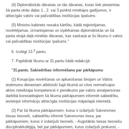
(4) Diplomātiskās dāvanas un tās dāvanas, kuras tiek pieņemtas
šā panta otrās daļas 1., 2. vai 3.punktā minētajos gadījumos, ir
attiecīgās valsts vai pašvaldības institūcijas īpašums.
(5) Ministru kabinets nosaka kārtību, kādā reģistrējamas,
novērtējamas, izmantojamas un izpērkamas diplomātiskās un šā
panta otrajā daļā minētās dāvanas, kas saskaņā ar šo likumu ir valsts
vai pašvaldības institūcijas īpašums."
3
6. Izslēgt 13.
pantu.
7. Papildināt likumu ar 31.pantu šādā redakcijā:
"
31.pants. Sabiedrības informēšana par pārkāpumu
(1) Korupcijas novēršanas un apkarošanas birojam un Valsts
ieņēmumu dienestam atbilstoši šajā likumā un citos normatīvajos
aktos noteiktajai kompetencei ir pienākums par valsts amatpersonas
darbībā konstatētajiem šā likuma pārkāpumiem informēt sabiedrību,
ievietojot informāciju attiecīgās institūcijas mājaslapā internetā.
(2) Par šā likuma pārkāpumiem, kurus ir izdarījuši Satversmes
tiesas tiesneši, sabiedrību informē Satversmes tiesa, par
pārkāpumiem, kurus ir izdarījuši tiesneši, - Augstākās tiesas tiesnešu
disciplinārkolēģija, bet par pārkāpumiem, kurus izdarījuši prokurori, -