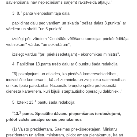
savienošanai nav nepieciešams saņemt rakstveida atļauju."
1
3. 8.
panta vienpadsmitajā daļā:
papildināt daļu pēc vārdiem un skaitļa "trešās daļas 3.punktā" ar
vārdiem un skaitli "un 5.punktā";
izslēgt pēc vārdiem "
Centrālās vēlēšanu komisijas priekšsēdētāja
vietniekam"
vārdus "
un sekretāram
";
izslēgt vārdus "(arī priekšsēdētājam) - ekonomikas ministrs".
4. Papildināt 13.panta trešo daļu ar 6.punktu šādā redakcijā:
"6) pakalpojumi un atlaides, ko piedāvā komercsabiedrības,
individuālie komersanti, kā arī zemnieku un zvejnieku saimniecības
un kas īpaši paredzētas Nacionālo bruņoto spēku profesionālā
dienesta karavīriem, kuri bijuši starptautisko operāciju dalībnieki."
1
5. Izteikt 13.
pantu šādā redakcijā:
1
"
13.
pants. Speciālie dāvanu pieņemšanas ierobežojumi,
pildot valsts amatpersonas pienākumus
(1) Valsts prezidentam, Saeimas priekšsēdētājam, Ministru
prezidentam un ārlietu ministram, pildot amata pienākumus, kā arī