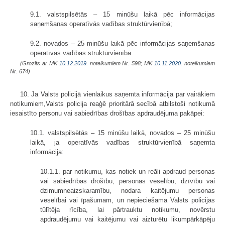
9.1. valstspilsētās – 15 minūšu laikā pēc informācijas
saņemšanas operatīvās vadības struktūrvienībā;
9.2. novados – 25 minūšu laikā pēc informācijas saņemšanas
operatīvās vadības struktūrvienībā.
(Grozīts ar MK
10.12.2019.
noteikumiem Nr. 598; MK
10.11.2020.
noteikumiem
Nr. 674)
10. Ja Valsts policijā vienlaikus saņemta informācija par vairākiem
notikumiem,Valsts policija reaģē prioritārā secībā atbilstoši notikumā
iesaistīto personu vai sabiedrības drošības apdraudējuma pakāpei:
10.1. valstspilsētās – 15 minūšu laikā, novados – 25 minūšu
laikā, ja operatīvās vadības struktūrvienībā saņemta
informācija:
10.1.1. par notikumu, kas notiek un reāli apdraud personas
vai sabiedrības drošību, personas veselību, dzīvību vai
dzimumneaizskaramību, nodara kaitējumu personas
veselībai vai īpašumam, un nepieciešama Valsts policijas
tūlītēja rīcība, lai pārtrauktu notikumu, novērstu
apdraudējumu vai kaitējumu vai aizturētu likumpārkāpēju