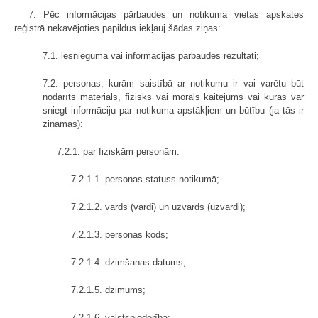
7. Pēc informācijas pārbaudes un notikuma vietas apskates
reģistrā nekavējoties papildus iekļauj šādas ziņas:
7.1. iesnieguma vai informācijas pārbaudes rezultāti;
7.2. personas, kurām saistībā ar notikumu ir vai varētu būt
nodarīts materiāls, fizisks vai morāls kaitējums vai kuras var
sniegt informāciju par notikuma apstākļiem un būtību (ja tās ir
zināmas):
7.2.1. par fiziskām personām:
7.2.1.1. personas statuss notikumā;
7.2.1.2. vārds (vārdi) un uzvārds (uzvārdi);
7.2.1.3. personas kods;
7.2.1.4. dzimšanas datums;
7.2.1.5. dzimums;
7.2.1.6. valstspiederība;