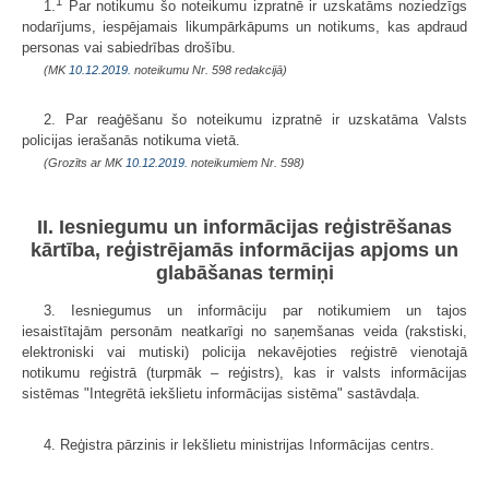
1
1.
Par notikumu šo noteikumu izpratnē ir uzskatāms noziedzīgs
nodarījums, iespējamais likumpārkāpums un notikums, kas apdraud
personas vai sabiedrības drošību.
(MK
10.12.2019.
noteikumu Nr. 598 redakcijā)
2. Par reaģēšanu šo noteikumu izpratnē ir uzskatāma Valsts
policijas ierašanās notikuma vietā.
(Grozīts ar MK
10.12.2019.
noteikumiem Nr. 598)
II. Iesniegumu un informācijas reģistrēšanas
kārtība, reģistrējamās informācijas apjoms un
glabāšanas termiņi
3. Iesniegumus un informāciju par notikumiem un tajos
iesaistītajām personām neatkarīgi no saņemšanas veida (rakstiski,
elektroniski vai mutiski) policija nekavējoties reģistrē vienotajā
notikumu reģistrā (turpmāk – reģistrs), kas ir valsts informācijas
sistēmas "Integrētā iekšlietu informācijas sistēma" sastāvdaļa.
4. Reģistra pārzinis ir Iekšlietu ministrijas Informācijas centrs.