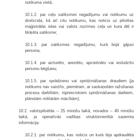
notikuma vietā;
10.1.2. par ceļu satiksmes negadījumu vai notikumu uz
dzelzceļa, kā arī citu notikumu, kas noticis uz pilsētas
maģistrālās ielas vai valsts nozīmes ceļa un kura dēļ ir
bloķēta satiksme;
10.1.3. par satiksmes negadījumu, kurā bojā gājusi
persona;
10.1.4. par aizturēto, arestēto, apcietināto vai ieslodzīto
personu bēgšanu;
10.1.5. par sprādzienu vai spridzināšanas draudiem (ja
notikums nav saistīts, piemēram, ar saskaņotām ražošanas
procesa darbībām, rūpnieciskiem spridzināšanas darbiem,
plānotām militārām mācībām);
10.2. valstspilsētās – 25 minūšu laikā, novados – 40 minūšu
laikā, ja operatīvās vadības struktūrvienībā saņemta
informācija:
10.2.1. par notikumu, kas noticis un kurā bija apdraudēta