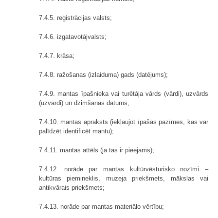
7.4.5. reģistrācijas valsts;
7.4.6. izgatavotājvalsts;
7.4.7. krāsa;
7.4.8. ražošanas (izlaiduma) gads (datējums);
7.4.9. mantas īpašnieka vai turētāja vārds (vārdi), uzvārds
(uzvārdi) un dzimšanas datums;
7.4.10. mantas apraksts (iekļaujot īpašās pazīmes, kas var
palīdzēt identificēt mantu);
7.4.11. mantas attēls (ja tas ir pieejams);
7.4.12. norāde par mantas kultūrvēsturisko nozīmi –
kultūras piemineklis, muzeja priekšmets, mākslas vai
antikvārais priekšmets;
7.4.13. norāde par mantas materiālo vērtību;