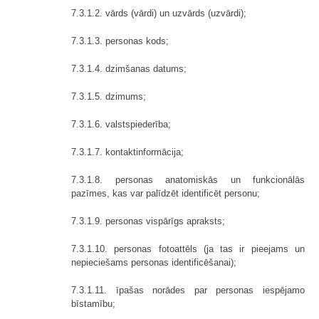
7.3.1.2. vārds (vārdi) un uzvārds (uzvārdi);
7.3.1.3. personas kods;
7.3.1.4. dzimšanas datums;
7.3.1.5. dzimums;
7.3.1.6. valstspiederība;
7.3.1.7. kontaktinformācija;
7.3.1.8. personas anatomiskās un funkcionālās
pazīmes, kas var palīdzēt identificēt personu;
7.3.1.9. personas vispārīgs apraksts;
7.3.1.10. personas fotoattēls (ja tas ir pieejams un
nepieciešams personas identificēšanai);
7.3.1.11. īpašas norādes par personas iespējamo
bīstamību;