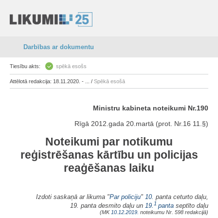
Darbības ar dokumentu
Tiesību akts:
spēkā esošs
Attēlotā redakcija: 18.11.2020. - ... /
Spēkā esošā
Ministru kabineta noteikumi Nr.190
Rīgā 2012.gada 20.martā (prot. Nr.16 11.§)
Noteikumi par notikumu
reģistrēšanas kārtību un policijas
reaģēšanas laiku
Izdoti saskaņā ar likuma "
Par policiju
"
10.
panta ceturto daļu,
1
19. panta desmito daļu un
19.
panta
septīto daļu
(MK
10.12.2019.
noteikumu Nr. 598 redakcijā)