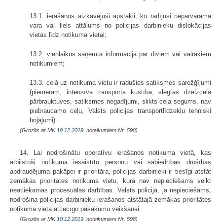
13.1. ierašanos aizkavējuši apstākļi, ko radījusi nepārvarama
vara vai liels attālums no policijas darbinieku dislokācijas
vietas līdz notikuma vietai;
13.2. vienlaikus saņemta informācija par diviem vai vairākiem
notikumiem;
13.3. ceļā uz notikuma vietu ir radušies satiksmes sarežģījumi
(piemēram, intensīva transporta kustība, slēgtas dzelzceļa
pārbrauktuves, satiksmes negadījumi, slikts ceļa segums, nav
piebraucamo ceļu, Valsts policijas transportlīdzekļu tehniski
bojājumi).
(Grozīts ar MK
10.12.2019.
noteikumiem Nr. 598)
14. Lai nodrošinātu operatīvu ierašanos notikuma vietā, kas
atbilstoši notikumā iesaistīto personu vai sabiedrības drošības
apdraudējuma pakāpei ir prioritāra, policijas darbinieki ir tiesīgi atstāt
zemākas prioritātes notikuma vietu, kurā nav nepieciešams veikt
neatliekamas procesuālās darbības. Valsts policija, ja nepieciešams,
nodrošina policijas darbinieku ierašanos atstātajā zemākas prioritātes
notikuma vietā attiecīgo pasākumu veikšanai.
(Grozīts ar MK
10.12.2019.
noteikumiem Nr. 598)