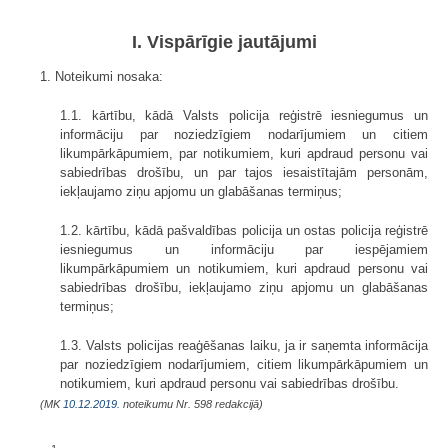
I. Vispārīgie jautājumi
1. Noteikumi nosaka:
1.1. kārtību, kādā Valsts policija reģistrē iesniegumus un
informāciju par noziedzīgiem nodarījumiem un citiem
likumpārkāpumiem, par notikumiem, kuri apdraud personu vai
sabiedrības drošību, un par tajos iesaistītajām personām,
iekļaujamo ziņu apjomu un glabāšanas termiņus;
1.2. kārtību, kādā pašvaldības policija un ostas policija reģistrē
iesniegumus un informāciju par iespējamiem
likumpārkāpumiem un notikumiem, kuri apdraud personu vai
sabiedrības drošību, iekļaujamo ziņu apjomu un glabāšanas
termiņus;
1.3. Valsts policijas reaģēšanas laiku, ja ir saņemta informācija
par noziedzīgiem nodarījumiem, citiem likumpārkāpumiem un
notikumiem, kuri apdraud personu vai sabiedrības drošību.
(MK
10.12.2019.
noteikumu Nr. 598 redakcijā)