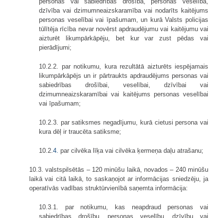
personas vai sabiedrības drošība, personas veselība,
dzīvība vai dzimumneaizskaramība vai nodarīts kaitējums
personas veselībai vai īpašumam, un kurā Valsts policijas
tūlītēja rīcība nevar novērst apdraudējumu vai kaitējumu vai
aizturēt likumpārkāpēju, bet kur var zust pēdas vai
pierādījumi;
10.2.2. par notikumu, kura rezultātā aizturēts iespējamais
likumpārkāpējs un ir pārtraukts apdraudējums personas vai
sabiedrības drošībai, veselībai, dzīvībai vai
dzimumneaizskaramībai vai kaitējums personas veselībai
vai īpašumam;
10.2.3. par satiksmes negadījumu, kurā cietusi persona vai
kura dēļ ir traucēta satiksme;
10.2.
4.
par cilvēka līķa vai cilvēka ķermeņa daļu atrašanu;
10.3. valstspilsētās – 120 minūšu laikā, novados – 240 minūšu
laikā vai citā laikā, to saskaņojot ar informācijas sniedzēju, ja
operatīvās vadības struktūrvienībā saņemta informācija:
10.3.1. par notikumu, kas neapdraud personas vai
sabiedrības drošību, personas veselību, dzīvību vai