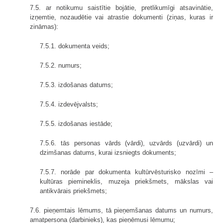
7.5. ar notikumu saistītie bojātie, pretlikumīgi atsavinātie,
izņemtie, nozaudētie vai atrastie dokumenti (ziņas, kuras ir
zināmas):
7.5.1. dokumenta veids;
7.5.2. numurs;
7.5.3. izdošanas datums;
7.5.4. izdevējvalsts;
7.5.5. izdošanas iestāde;
7.5.6. tās personas vārds (vārdi), uzvārds (uzvārdi) un
dzimšanas datums, kurai izsniegts dokuments;
7.5.7. norāde par dokumenta kultūrvēsturisko nozīmi –
kultūras piemineklis, muzeja priekšmets, mākslas vai
antikvārais priekšmets;
7.6. pieņemtais lēmums, tā pieņemšanas datums un numurs,
amatpersona (darbinieks), kas pieņēmusi lēmumu;