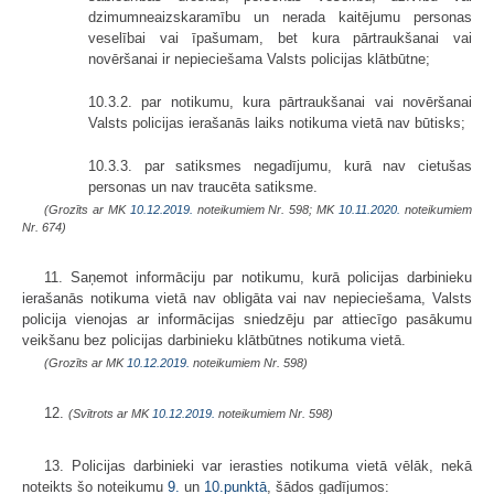
dzimumneaizskaramību un nerada kaitējumu personas
veselībai vai īpašumam, bet kura pārtraukšanai vai
novēršanai ir nepieciešama Valsts policijas klātbūtne;
10.3.2. par notikumu, kura pārtraukšanai vai novēršanai
Valsts policijas ierašanās laiks notikuma vietā nav būtisks;
10.3.3. par satiksmes negadījumu, kurā nav cietušas
personas un nav traucēta satiksme.
(Grozīts ar MK
10.12.2019.
noteikumiem Nr. 598; MK
10.11.2020.
noteikumiem
Nr. 674)
11. Saņemot informāciju par notikumu, kurā policijas darbinieku
ierašanās notikuma vietā nav obligāta vai nav nepieciešama, Valsts
policija vienojas ar informācijas sniedzēju par attiecīgo pasākumu
veikšanu bez policijas darbinieku klātbūtnes notikuma vietā.
(Grozīts ar MK
10.12.2019.
noteikumiem Nr. 598)
12.
(Svītrots ar MK
10.12.2019.
noteikumiem Nr. 598)
13. Policijas darbinieki var ierasties notikuma vietā vēlāk, nekā
noteikts šo noteikumu
9.
un
10.punktā
, šādos gadījumos: