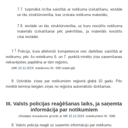
7.7. turpmākā rīcība saistībā ar notikuma izskatīšanu, iestāde
un tās struktūrvienība, kas izskata notikuma materiālu;
7.8. iestāde un tās struktūrvienība, uz kuru nosūtīts notikuma
materiāls izskatīšanai pēc piekritības, ja materiāls nosūtīts
citai iestādei.
1
7.
Policija, kura atbilstoši kompetencei veic darbības saistībā ar
notikumu, pēc šo noteikumu
6.
un
7.
punktā minēto ziņu saņemšanas
nekavējoties papildina ar tām reģistru.
(MK
10.12.2019.
noteikumu Nr. 598 redakcijā)
8. Uzkrātās ziņas par notikumiem reģistrā glabā 10 gadu. Pēc
minētā termiņa beigām ziņas no reģistra automātiski dzēšamas.
III. Valsts policijas reaģēšanas laiks, ja saņemta
informācija par notikumiem
(Nodaļas nosaukums grozīts ar MK
10.12.2019.
noteikumiem Nr. 598)
9. Valsts policija reaģē uz saņemto informāciju par notikumu: