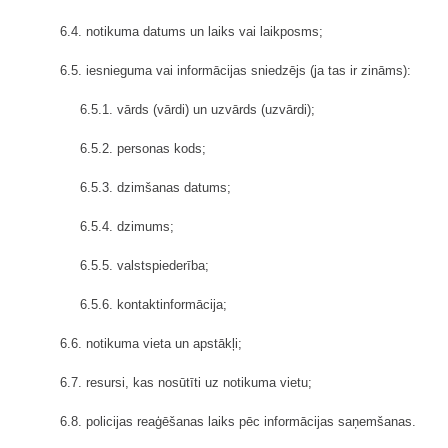
6.4. notikuma datums un laiks vai laikposms;
6.5. iesnieguma vai informācijas sniedzējs (ja tas ir zināms):
6.5.1. vārds (vārdi) un uzvārds (uzvārdi);
6.5.2. personas kods;
6.5.3. dzimšanas datums;
6.5.4. dzimums;
6.5.5. valstspiederība;
6.5.6. kontaktinformācija;
6.6. notikuma vieta un apstākļi;
6.7. resursi, kas nosūtīti uz notikuma vietu;
6.8. policijas reaģēšanas laiks pēc informācijas saņemšanas.