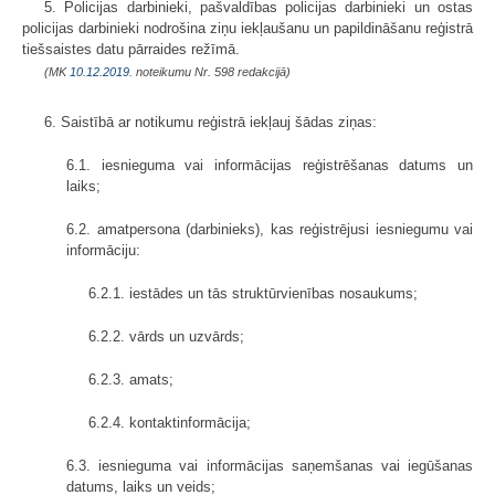
5. Policijas darbinieki, pašvaldības policijas darbinieki un ostas
policijas darbinieki nodrošina ziņu iekļaušanu un papildināšanu reģistrā
tiešsaistes datu pārraides režīmā.
(MK
10.12.2019.
noteikumu Nr. 598 redakcijā)
6. Saistībā ar notikumu reģistrā iekļauj šādas ziņas:
6.1. iesnieguma vai informācijas reģistrēšanas datums un
laiks;
6.2. amatpersona (darbinieks), kas reģistrējusi iesniegumu vai
informāciju:
6.2.1. iestādes un tās struktūrvienības nosaukums;
6.2.2. vārds un uzvārds;
6.2.3. amats;
6.2.4. kontaktinformācija;
6.3. iesnieguma vai informācijas saņemšanas vai iegūšanas
datums, laiks un veids;