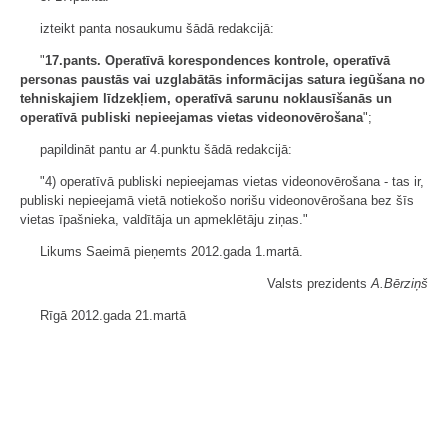
izteikt panta nosaukumu šādā redakcijā:
"
17.pants. Operatīvā korespondences kontrole, operatīvā
personas paustās vai uzglabātās informācijas satura iegūšana no
tehniskajiem līdzekļiem, operatīvā sarunu noklausīšanās un
operatīvā publiski nepieejamas vietas videonovērošana
";
papildināt pantu ar 4.punktu šādā redakcijā:
"4) operatīvā publiski nepieejamas vietas videonovērošana - tas ir,
publiski nepieejamā vietā notiekošo norišu videonovērošana bez šīs
vietas īpašnieka, valdītāja un apmeklētāju ziņas."
Likums Saeimā pieņemts 2012.gada 1.martā.
Valsts prezidents
A.Bērziņš
Rīgā 2012.gada 21.martā