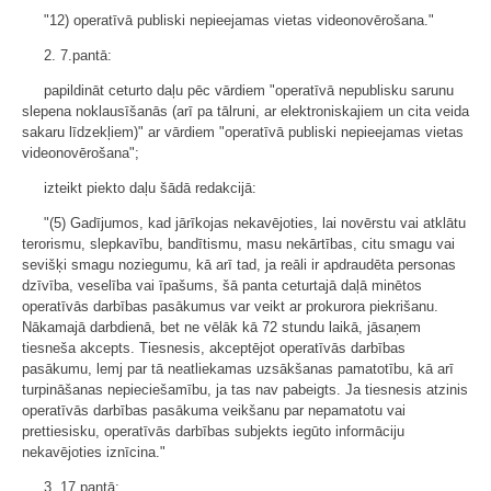
"12) operatīvā publiski nepieejamas vietas videonovērošana."
2. 7.pantā:
papildināt ceturto daļu pēc vārdiem "operatīvā nepublisku sarunu
slepena noklausīšanās (arī pa tālruni, ar elektroniskajiem un cita veida
sakaru līdzekļiem)" ar vārdiem "operatīvā publiski nepieejamas vietas
videonovērošana";
izteikt piekto daļu šādā redakcijā:
"(5) Gadījumos, kad jārīkojas nekavējoties, lai novērstu vai atklātu
terorismu, slepkavību, bandītismu, masu nekārtības, citu smagu vai
sevišķi smagu noziegumu, kā arī tad, ja reāli ir apdraudēta personas
dzīvība, veselība vai īpašums, šā panta ceturtajā daļā minētos
operatīvās darbības pasākumus var veikt ar prokurora piekrišanu.
Nākamajā darbdienā, bet ne vēlāk kā 72 stundu laikā, jāsaņem
tiesneša akcepts. Tiesnesis, akceptējot operatīvās darbības
pasākumu, lemj par tā neatliekamas uzsākšanas pamatotību, kā arī
turpināšanas nepieciešamību, ja tas nav pabeigts. Ja tiesnesis atzinis
operatīvās darbības pasākuma veikšanu par nepamatotu vai
prettiesisku, operatīvās darbības subjekts iegūto informāciju
nekavējoties iznīcina."
3. 17.pantā: