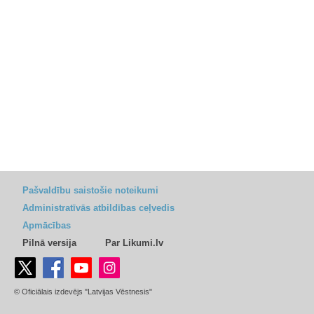
Pašvaldību saistošie noteikumi
Administratīvās atbildības ceļvedis
Apmācības
Pilnā versija
Par Likumi.lv
© Oficiālais izdevējs "Latvijas Vēstnesis"