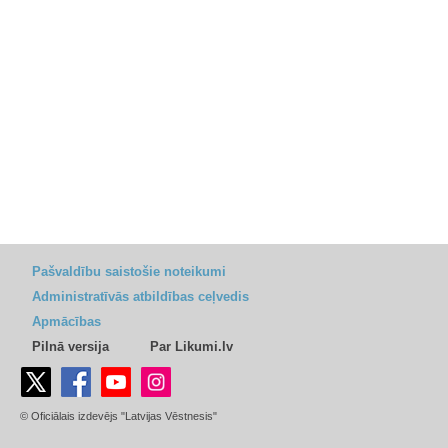
Pašvaldību saistošie noteikumi
Administratīvās atbildības ceļvedis
Apmācības
Pilnā versija
Par Likumi.lv
© Oficiālais izdevējs "Latvijas Vēstnesis"