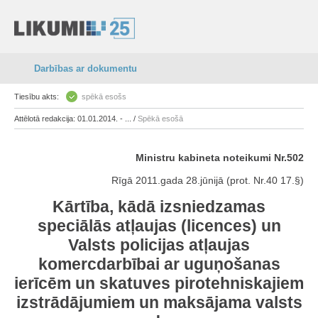
Darbības ar dokumentu
Tiesību akts:
spēkā esošs
Attēlotā redakcija: 01.01.2014. - ... /
Spēkā esošā
Ministru kabineta noteikumi Nr.502
Rīgā 2011.gada 28.jūnijā (prot. Nr.40 17.§)
Kārtība, kādā izsniedzamas
speciālās atļaujas (licences) un
Valsts policijas atļaujas
komercdarbībai ar uguņošanas
ierīcēm un skatuves pirotehniskajiem
izstrādājumiem un maksājama valsts