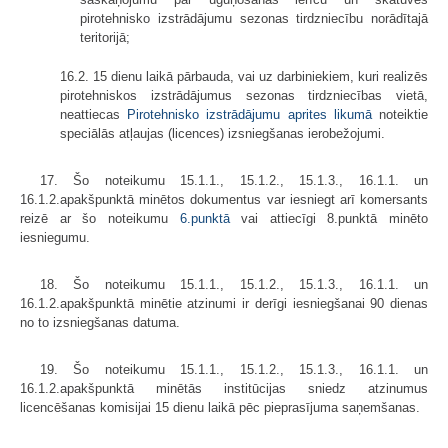
pirotehnisko izstrādājumu sezonas tirdzniecību norādītajā
teritorijā;
16.2. 15 dienu laikā pārbauda, vai uz darbiniekiem, kuri realizēs
pirotehniskos izstrādājumus sezonas tirdzniecības vietā,
neattiecas
Pirotehnisko izstrādājumu aprites likumā
noteiktie
speciālās atļaujas (licences) izsniegšanas ierobežojumi.
17. Šo noteikumu 15.1.1., 15.1.2., 15.1.3., 16.1.1. un
16.1.2.apakšpunktā minētos dokumentus var iesniegt arī komersants
reizē ar šo noteikumu
6.punktā
vai attiecīgi 8.punktā minēto
iesniegumu.
18. Šo noteikumu 15.1.1., 15.1.2., 15.1.3., 16.1.1. un
16.1.2.apakšpunktā minētie atzinumi ir derīgi iesniegšanai 90 dienas
no to izsniegšanas datuma.
19. Šo noteikumu 15.1.1., 15.1.2., 15.1.3., 16.1.1. un
16.1.2.apakšpunktā minētās institūcijas sniedz atzinumus
licencēšanas komisijai 15 dienu laikā pēc pieprasījuma saņemšanas.