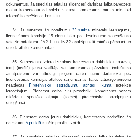
dokumentus. Ja speciālās atļaujas (licences) darbības laikā paredzēts
mainīt komersanta dalībnieku sastāvu, komersants par to rakstiski
informē licencēšanas komisiju.
34. Ja saņemts šo noteikumu
33.punktā
minētais iesniegums,
licencēšanas komisija 15 dienu laikā pēc iesnieguma saņemšanas
veic šo noteikumu 15.2.1. un 15.2.2.apakšpunktā minēto pārbaudi un
sniedz atbildi komersantam.
35. Komersants izdara izmaiņas komersanta dalībnieku sastāvā,
ieceļ (ievēlē) jaunu vadītāju vai komersanta pārvaldes institūcijas
amatpersonu vai attiecīgi pieņem darbā jaunu darbinieku pēc
licencēšanas komisijas atbildes saņemšanas, ka uz attiecīgo personu
neattiecas
Pirotehnisko izstrādājumu aprites likumā
noteiktie
ierobežojumi. Pieņemot darbā citu pirotehniķi, komersants saņem
atkārtotu speciālo atļauju (licenci) pirotehnisko pakalpojumu
sniegšanai.
36. Pieņemot darbā jaunu darbinieku, komersants nodrošina šo
noteikumu
5.punktā
minēto prasību izpildi.