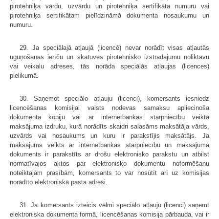
pirotehniķa vārdu, uzvārdu un pirotehniķa sertifikāta numuru vai
pirotehniķa sertifikātam pielīdzināmā dokumenta nosaukumu un
numuru.
29. Ja speciālajā atļaujā (licencē) nevar norādīt visas atļautās
uguņošanas ierīču un skatuves pirotehnisko izstrādājumu noliktavu
vai veikalu adreses, tās norāda speciālās atļaujas (licences)
pielikumā.
30. Saņemot speciālo atļauju (licenci), komersants iesniedz
licencēšanas komisijai valsts nodevas samaksu apliecinoša
dokumenta kopiju vai ar internetbankas starpniecību veiktā
maksājuma izdruku, kurā norādīts skaidri salasāms maksātāja vārds,
uzvārds vai nosaukums un kuru ir parakstījis maksātājs. Ja
maksājums veikts ar internetbankas starpniecību un maksājuma
dokuments ir parakstīts ar drošu elektronisko parakstu un atbilst
normatīvajos aktos par elektronisko dokumentu noformēšanu
noteiktajām prasībām, komersants to var nosūtīt arī uz komisijas
norādīto elektroniskā pasta adresi.
31. Ja komersants izteicis vēlmi speciālo atļauju (licenci) saņemt
elektroniska dokumenta formā, licencēšanas komisija pārbauda, vai ir