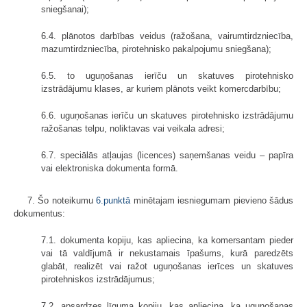
sniegšanai);
6.4. plānotos darbības veidus (ražošana, vairumtirdzniecība,
mazumtirdzniecība, pirotehnisko pakalpojumu sniegšana);
6.5. to uguņošanas ierīču un skatuves pirotehnisko
izstrādājumu klases, ar kuriem plānots veikt komercdarbību;
6.6. uguņošanas ierīču un skatuves pirotehnisko izstrādājumu
ražošanas telpu, noliktavas vai veikala adresi;
6.7. speciālās atļaujas (licences) saņemšanas veidu – papīra
vai elektroniska dokumenta formā.
7. Šo noteikumu
6.punktā
minētajam iesniegumam pievieno šādus
dokumentus:
7.1. dokumenta kopiju, kas apliecina, ka komersantam pieder
vai tā valdījumā ir nekustamais īpašums, kurā paredzēts
glabāt, realizēt vai ražot uguņošanas ierīces un skatuves
pirotehniskos izstrādājumus;
7.2. apsardzes līguma kopiju, kas apliecina, ka uguņošanas