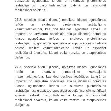
saražotās uguņošanas ierīces un skatuves pirotehniskos
izstrādājumus vairumtirdzniecībā Latvijā un eksportēt
realizēšanai ārvalstīs;
27.2. speciālo atļauju (licenci) noteiktas klases uguņošanas
ierīču un skatuves pirotehnisko izstrādājumu
vairumtirdzniecībai, kas dod tiesības iegādāties Latvijā un
importēt no ārvalstīm speciālajā atļaujā (licencē) norādītās
klases uguņošanas ierīces un skatuves pirotehniskos
izstrādājumus, glabāt tos speciālajā atļaujā (licencē) norādītajā
adresē, realizēt vairumtirdzniecībā Latvijā un eksportēt
realizēšanai ārvalstīs, kā arī veikt tranzīta un starpniecības
darījumus;
27.3. speciālo atļauju (licenci) noteiktas klases uguņošanas
ierīču un skatuves pirotehnisko izstrādājumu
mazumtirdzniecībai, kas dod tiesības iegādāties Latvijā un
importēt no ārvalstīm speciālajā atļaujā (licencē) norādītās
klases uguņošanas ierīces un skatuves pirotehniskos
izstrādājumus, glabāt tos speciālajā atļaujā (licencē) norādītajā
adresē, realizēt mazumtirdzniecībā Latvijā un eksportēt
realizēšanai ārvalstīs, kā arī veikt tranzīta un starpniecības
darījumus;