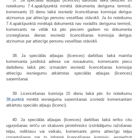
37. Ja speciālās atļaujas (licences) darbības laikā beidzies šo
noteikumu 7.4.apakšpunktā minētā dokumenta derīguma termiņš,
komersants 15 dienu laikā iesniedz licencēšanas komisijai derīgus
atzinumus par attiecīgo personu veselības stāvokli. Ja šo noteikumu
7.4.apakšpunktā minētajā dokumentā nav norādīts derīguma termiņš,
komersants ne vēlāk kā pēc pieciem gadiem no dokumenta
izsniegšanas dienas iesniedz licencēšanas komisijai derīgus
atzinumus par attiecīgo personu veselības stāvokli.
38. Ja speciālās atļaujas (licences) darbības laikā mainīta
komersanta juridiskā adrese vai nosaukums, komersants piecu
darbdienu laikā pēc izmaiņām iesniedz licencēšanas komisijai
attiecīgu iesniegumu atkārtotas speciālās atļaujas (licences)
saņemšanai.
39. Licencēšanas komisija 15 dienu laikā pēc šo noteikumu
38.punktā
minētā iesnieguma saņemšanas izsniedz komersantam
atkārtotu speciālo atļauju (licenci).
40. Ja speciālās atļaujas (licences) darbības laikā ierīko citu
uguņošanas ierīču un skatuves pirotehnisko izstrādājumu ražošanas
telpu, noliktavu vai veikalu, komersants pirms attiecīgo telpu
izmantošanas par to informē licencēšanas komisiju, iesniedzot