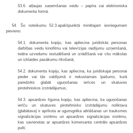
53.6. atļaujas saņemšanas veidu – papīra vai elektroniska
dokumenta formā.
54. Šo noteikumu 52.3.apakšpunktā minētajam iesniegumam
pievieno:
54.1. dokumenta kopiju, kas apliecina juridiskās personas
darbības veidu kinofilmu vai televīzijas raidījumu uzņemšanā,
teātra uzvedumu iestudēšanā un izrādīšanā vai citu mākslas
un izklaides pasākumu rīkošanā;
54.2. dokumenta kopiju, kas apliecina, ka juridiskajai personai
pieder vai tās valdījumā ir nekustamais īpašums, kurā
paredzēts glabāt uguņošanas ierīces un skatuves
pirotehniskos izstrādājumus;
54.3. apsardzes līguma kopiju, kas apliecina, ka uguņošanas
ierīču un skatuves pirotehnisko izstrādājumu noliktava
(glabātava) ir aprīkota ar ugunsgrēka atklāšanas un trauksmes
signalizācijas sistēmu un apsardzes signalizācijas sistēmu,
kas savienotas ar apsardzes komersanta centrālo apsardzes
pulti;