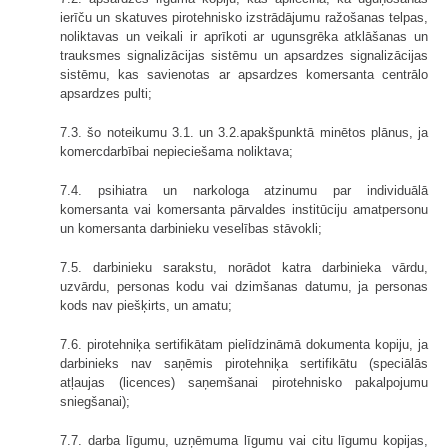
ierīču un skatuves pirotehnisko izstrādājumu ražošanas telpas,
noliktavas un veikali ir aprīkoti ar ugunsgrēka atklāšanas un
trauksmes signalizācijas sistēmu un apsardzes signalizācijas
sistēmu, kas savienotas ar apsardzes komersanta centrālo
apsardzes pulti;
7.3. šo noteikumu 3.1. un 3.2.apakšpunktā minētos plānus, ja
komercdarbībai nepieciešama noliktava;
7.4. psihiatra un narkologa atzinumu par individuālā
komersanta vai komersanta pārvaldes institūciju amatpersonu
un komersanta darbinieku veselības stāvokli;
7.5. darbinieku sarakstu, norādot katra darbinieka vārdu,
uzvārdu, personas kodu vai dzimšanas datumu, ja personas
kods nav piešķirts, un amatu;
7.6. pirotehniķa sertifikātam pielīdzināmā dokumenta kopiju, ja
darbinieks nav saņēmis pirotehniķa sertifikātu (speciālās
atļaujas (licences) saņemšanai pirotehnisko pakalpojumu
sniegšanai);
7.7. darba līgumu, uzņēmuma līgumu vai citu līgumu kopijas,