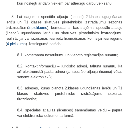
kuri noslēgti ar darbiniekiem par attiecīgu darbu veikšanu.
8. Lai saņemtu speciālo atļauju (licenci) 2.klases uguņošanas
ierīču un T1 klases skatuves pirotehnisko izstrādājumu sezonas
tirdzniecībai (
3.pielikums
), komersants, kas saņēmis speciālo atļauju
(licenci) uguņošanas ierīču un skatuves pirotehnisko izstrādājumu
realizācijai vai ražošanai, iesniedz licencēšanas komisijai iesniegumu
(
4.pielikums
). Iesniegumā norāda:
8.1. komersanta nosaukumu un vienoto reģistrācijas numuru;
8.2. kontaktinformāciju – juridisko adresi, tālruņa numuru, kā
arī elektroniskā pasta adresi (ja speciālo atļauju (licenci) vēlas
saņemt elektroniski);
8.3. adreses, kurās plānota 2.klases uguņošanas ierīču un T1
klases skatuves pirotehnisko izstrādājumu sezonas
tirdzniecība;
8.4. speciālās atļaujas (licences) saņemšanas veidu – papīra
vai elektroniska dokumenta formā.