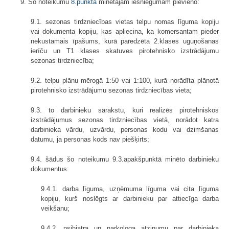
9. Šo noteikumu
8.punktā
minētajam iesniegumam pievieno:
9.1. sezonas tirdzniecības vietas telpu nomas līguma kopiju
vai dokumenta kopiju, kas apliecina, ka komersantam pieder
nekustamais īpašums, kurā paredzēta 2.klases uguņošanas
ierīču un T1 klases skatuves pirotehnisko izstrādājumu
sezonas tirdzniecība;
9.2. telpu plānu mērogā 1:50 vai 1:100, kurā norādīta plānotā
pirotehnisko izstrādājumu sezonas tirdzniecības vieta;
9.3. to darbinieku sarakstu, kuri realizēs pirotehniskos
izstrādājumus sezonas tirdzniecības vietā, norādot katra
darbinieka vārdu, uzvārdu, personas kodu vai dzimšanas
datumu, ja personas kods nav piešķirts;
9.4. šādus šo noteikumu 9.3.apakšpunktā minēto darbinieku
dokumentus:
9.4.1. darba līguma, uzņēmuma līguma vai cita līguma
kopiju, kurš noslēgts ar darbinieku par attiecīga darba
veikšanu;
9.4.2. psihiatra un narkologa atzinumu par darbinieka