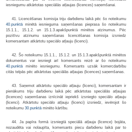
iesniegumu atkārtotas speciālās atļaujas (licences) saņemšanai.
41. Licencēšanas komisija triju darbdienu laikā pēc šo noteikumu
40.punktā
minētā iesnieguma saņemšanas pieprasa šo noteikumu
15.1.1., 15.1.2. un 15.1.3.apakšpunktā minētos atzinumus. Pēc
pozitīvu atzinumu saņemšanas licencēšanas komisija izsniedz
komersantam atkārtotu speciālo atļauju (licenci).
42. Šo noteikumu 15.1.1., 15.1.2. un 15.1.3.apakšpunktā minētos
dokumentus var iesniegt arī komersants reizē ar šo noteikumu
40.punktā
minēto iesniegumu. Komersants uzsāk komercdarbību
citās telpās pēc atkārtotas speciālās atļaujas (licences) saņemšanas.
43. Saņemot atkārtotu speciālo atļauju (licenci), komersantam ir
pienākums triju darbdienu laikā pēc atkārtotas speciālās atļaujas
(licences) saņemšanas iznīcināt iepriekš izsniegto speciālo atļauju
(licenci). Atkārtotu speciālo atļauju (licenci) izsniedz, ievērojot šo
noteikumu
30.punktā
minēto kārtību.
44. Ja papīra formā izsniegtā speciālā atļauja (licence) bojāta,
nozaudēta vai nolaupīta, komersants piecu darbdienu laikā par to