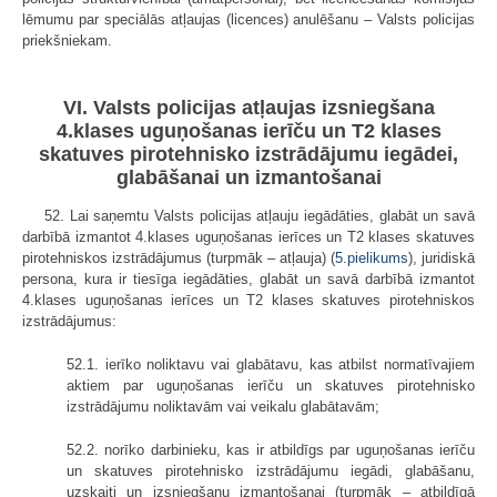
lēmumu par speciālās atļaujas (licences) anulēšanu – Valsts policijas
priekšniekam.
VI. Valsts policijas atļaujas izsniegšana
4.klases uguņošanas ierīču un T2 klases
skatuves pirotehnisko izstrādājumu iegādei,
glabāšanai un izmantošanai
52. Lai saņemtu Valsts policijas atļauju iegādāties, glabāt un savā
darbībā izmantot 4.klases uguņošanas ierīces un T2 klases skatuves
pirotehniskos izstrādājumus (turpmāk – atļauja) (
5.pielikums
), juridiskā
persona, kura ir tiesīga iegādāties, glabāt un savā darbībā izmantot
4.klases uguņošanas ierīces un T2 klases skatuves pirotehniskos
izstrādājumus:
52.1. ierīko noliktavu vai glabātavu, kas atbilst normatīvajiem
aktiem par uguņošanas ierīču un skatuves pirotehnisko
izstrādājumu noliktavām vai veikalu glabātavām;
52.2. norīko darbinieku, kas ir atbildīgs par uguņošanas ierīču
un skatuves pirotehnisko izstrādājumu iegādi, glabāšanu,
uzskaiti un izsniegšanu izmantošanai (turpmāk – atbildīgā