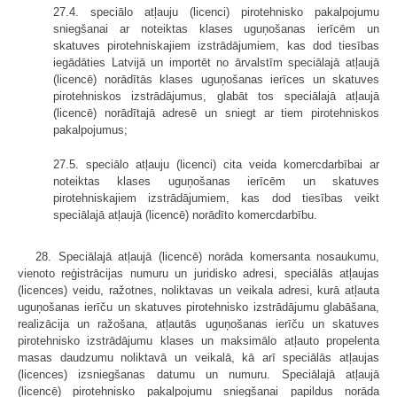
27.4. speciālo atļauju (licenci) pirotehnisko pakalpojumu
sniegšanai ar noteiktas klases uguņošanas ierīcēm un
skatuves pirotehniskajiem izstrādājumiem, kas dod tiesības
iegādāties Latvijā un importēt no ārvalstīm speciālajā atļaujā
(licencē) norādītās klases uguņošanas ierīces un skatuves
pirotehniskos izstrādājumus, glabāt tos speciālajā atļaujā
(licencē) norādītajā adresē un sniegt ar tiem pirotehniskos
pakalpojumus;
27.5. speciālo atļauju (licenci) cita veida komercdarbībai ar
noteiktas klases uguņošanas ierīcēm un skatuves
pirotehniskajiem izstrādājumiem, kas dod tiesības veikt
speciālajā atļaujā (licencē) norādīto komercdarbību.
28. Speciālajā atļaujā (licencē) norāda komersanta nosaukumu,
vienoto reģistrācijas numuru un juridisko adresi, speciālās atļaujas
(licences) veidu, ražotnes, noliktavas un veikala adresi, kurā atļauta
uguņošanas ierīču un skatuves pirotehnisko izstrādājumu glabāšana,
realizācija un ražošana, atļautās uguņošanas ierīču un skatuves
pirotehnisko izstrādājumu klases un maksimālo atļauto propelenta
masas daudzumu noliktavā un veikalā, kā arī speciālās atļaujas
(licences) izsniegšanas datumu un numuru. Speciālajā atļaujā
(licencē) pirotehnisko pakalpojumu sniegšanai papildus norāda