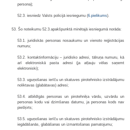
persona);
52.3. iesniedz Valsts policijā iesniegumu (
6.pielikums
).
53. Šo noteikumu 52.3.apakšpunktā minētajā iesniegumā norāda:
53.1. juridiskās personas nosaukumu un vienoto reģistrācijas
numuru;
53.2. kontaktinformāciju – juridisko adresi, tālruņa numuru, kā
arī elektroniskā pasta adresi (ja atļauju vēlas saņemt
elektroniski);
53.3. uguņošanas ierīču un skatuves pirotehnisko izstrādājumu
noliktavas (glabātavas) adresi;
53.4. atbildīgās personas un pirotehniķa vārdu, uzvārdu un
personas kodu vai dzimšanas datumu, ja personas kods nav
piešķirts;
53.5. uguņošanas ierīču un skatuves pirotehnisko izstrādājumu
iegādāšanās, glabāšanas un izmantošanas pamatojumu;