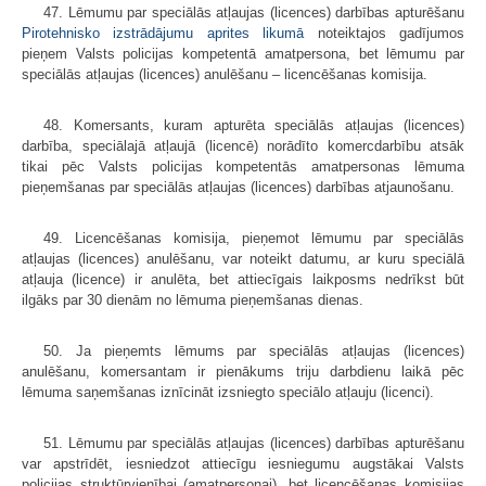
47. Lēmumu par speciālās atļaujas (licences) darbības apturēšanu
Pirotehnisko izstrādājumu aprites likumā
noteiktajos gadījumos
pieņem Valsts policijas kompetentā amatpersona, bet lēmumu par
speciālās atļaujas (licences) anulēšanu – licencēšanas komisija.
48. Komersants, kuram apturēta speciālās atļaujas (licences)
darbība, speciālajā atļaujā (licencē) norādīto komercdarbību atsāk
tikai pēc Valsts policijas kompetentās amatpersonas lēmuma
pieņemšanas par speciālās atļaujas (licences) darbības atjaunošanu.
49. Licencēšanas komisija, pieņemot lēmumu par speciālās
atļaujas (licences) anulēšanu, var noteikt datumu, ar kuru speciālā
atļauja (licence) ir anulēta, bet attiecīgais laikposms nedrīkst būt
ilgāks par 30 dienām no lēmuma pieņemšanas dienas.
50. Ja pieņemts lēmums par speciālās atļaujas (licences)
anulēšanu, komersantam ir pienākums triju darbdienu laikā pēc
lēmuma saņemšanas iznīcināt izsniegto speciālo atļauju (licenci).
51. Lēmumu par speciālās atļaujas (licences) darbības apturēšanu
var apstrīdēt, iesniedzot attiecīgu iesniegumu augstākai Valsts
policijas struktūrvienībai (amatpersonai), bet licencēšanas komisijas