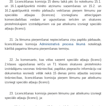
20. Licencēšanas komisija 15 dienu laikā pēc šo noteikumu 15.1.
un 16.1.apakšpunktā minēto atzinumu saņemšanas un 15.2. un
16.2.apakšpunktā minēto pārbaužu veikšanas pieņem lēmumu par
speciālās atļaujas (licences) izsniegšanu attiecīgajam
komercdarbības veidam ar uguņošanas ierīcēm un skatuves
pirotehniskajiem izstrādājumiem vai par atteikumu izsniegt speciālo
atļauju (licenci).
21. Ja lēmuma pieņemšanai nepieciešama ziņu papildu pārbaude,
licencēšanas komisija
Administratīvā procesa likumā
noteiktajā
kārtībā pagarina lēmuma pieņemšanas termiņu.
22. Ja komersants, kas vēlas saņemt speciālo atļauju (licenci)
2.klases uguņošanas ierīču un T1 klases skatuves pirotehnisko
izstrādājumu sezonas tirdzniecībai, papildus pieprasīto informāciju vai
dokumentus iesniedz vēlāk nekā 15 dienas pirms atļautās sezonas
tirdzniecības, licencēšanas komisija pieņem lēmumu par atteikumu
izsniegt speciālo atļauju (licenci).
23. Licencēšanas komisija pieņem lēmumu par atteikumu izsniegt
speciālo atļauju (licenci), ja: