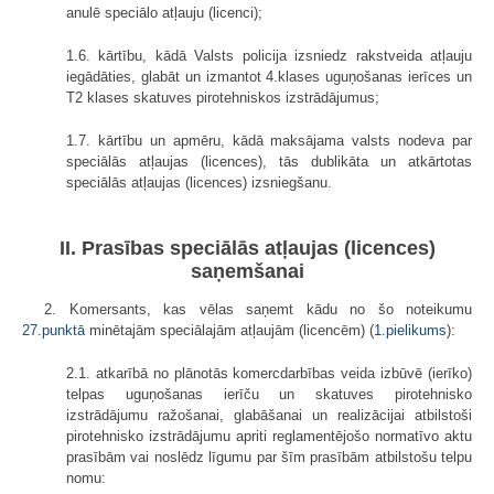
anulē speciālo atļauju (licenci);
1.6. kārtību, kādā Valsts policija izsniedz rakstveida atļauju
iegādāties, glabāt un izmantot 4.klases uguņošanas ierīces un
T2 klases skatuves pirotehniskos izstrādājumus;
1.7. kārtību un apmēru, kādā maksājama valsts nodeva par
speciālās atļaujas (licences), tās dublikāta un atkārtotas
speciālās atļaujas (licences) izsniegšanu.
II. Prasības speciālās atļaujas (licences)
saņemšanai
2. Komersants, kas vēlas saņemt kādu no šo noteikumu
27.punktā
minētajām speciālajām atļaujām (licencēm) (
1.pielikums
):
2.1. atkarībā no plānotās komercdarbības veida izbūvē (ierīko)
telpas uguņošanas ierīču un skatuves pirotehnisko
izstrādājumu ražošanai, glabāšanai un realizācijai atbilstoši
pirotehnisko izstrādājumu apriti reglamentējošo normatīvo aktu
prasībām vai noslēdz līgumu par šīm prasībām atbilstošu telpu
nomu: