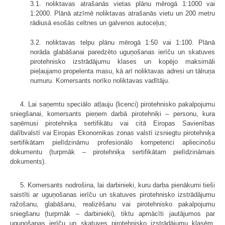
3.1. noliktavas atrašanās vietas plānu mērogā 1:1000 vai
1:2000. Plānā atzīmē noliktavas atrašanās vietu un 200 metru
rādiusā esošās celtnes un galvenos autoceļus;
3.2. noliktavas telpu plānu mērogā 1:50 vai 1:100. Plānā
norāda glabāšanai paredzēto uguņošanas ierīču un skatuves
pirotehnisko izstrādājumu klases un kopējo maksimāli
pieļaujamo propelenta masu, kā arī noliktavas adresi un tālruņa
numuru. Komersants norīko noliktavas vadītāju.
4. Lai saņemtu speciālo atļauju (licenci) pirotehnisko pakalpojumu
sniegšanai, komersants pieņem darbā pirotehniķi – personu, kura
saņēmusi pirotehniķa sertifikātu vai citā Eiropas Savienības
dalībvalstī vai Eiropas Ekonomikas zonas valstī izsniegtu pirotehniķa
sertifikātam pielīdzināmu profesionālo kompetenci apliecinošu
dokumentu (turpmāk – pirotehniķa sertifikātam pielīdzināmais
dokuments).
5. Komersants nodrošina, lai darbinieki, kuru darba pienākumi tieši
saistīti ar uguņošanas ierīču un skatuves pirotehnisko izstrādājumu
ražošanu, glabāšanu, realizēšanu vai pirotehnisko pakalpojumu
sniegšanu (turpmāk – darbinieki), tiktu apmācīti jautājumos par
uguņošanas ierīču un skatuves pirotehnisko izstrādājumu klasēm,