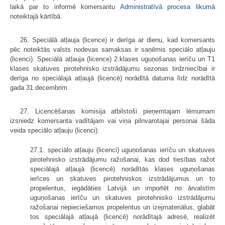
laikā par to informē komersantu
Administratīvā procesa likumā
noteiktajā kārtībā.
26. Speciālā atļauja (licence) ir derīga ar dienu, kad komersants
pēc noteiktās valsts nodevas samaksas ir saņēmis speciālo atļauju
(licenci). Speciālā atļauja (licence) 2.klases uguņošanas ierīču un T1
klases skatuves pirotehnisko izstrādājumu sezonas tirdzniecībai ir
derīga no speciālajā atļaujā (licencē) norādītā datuma līdz norādītā
gada 31.decembrim.
27. Licencēšanas komisija atbilstoši pieņemtajam lēmumam
izsniedz komersanta vadītājam vai viņa pilnvarotajai personai šāda
veida speciālo atļauju (licenci):
27.1. speciālo atļauju (licenci) uguņošanas ierīču un skatuves
pirotehnisko izstrādājumu ražošanai, kas dod tiesības ražot
speciālajā atļaujā (licencē) norādītās klases uguņošanas
ierīces un skatuves pirotehniskos izstrādājumus un to
propelentus, iegādāties Latvijā un importēt no ārvalstīm
uguņošanas ierīču un skatuves pirotehnisko izstrādājumu
ražošanai nepieciešamos propelentus un izejmateriālus, glabāt
tos speciālajā atļaujā (licencē) norādītajā adresē, realizēt