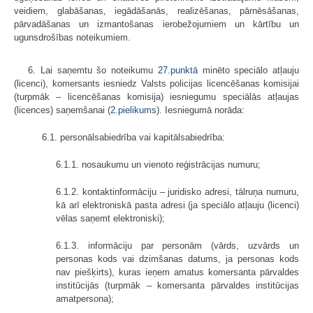
veidiem, glabāšanas, iegādāšanās, realizēšanas, pārnēsāšanas,
pārvadāšanas un izmantošanas ierobežojumiem un kārtību un
ugunsdrošības noteikumiem.
6. Lai saņemtu šo noteikumu
27.punktā
minēto speciālo atļauju
(licenci), komersants iesniedz Valsts policijas licencēšanas komisijai
(turpmāk – licencēšanas komisija) iesniegumu speciālās atļaujas
(licences) saņemšanai (
2.pielikums
). Iesniegumā norāda:
6.1. personālsabiedrība vai kapitālsabiedrība:
6.1.1. nosaukumu un vienoto reģistrācijas numuru;
6.1.2. kontaktinformāciju – juridisko adresi, tālruņa numuru,
kā arī elektroniskā pasta adresi (ja speciālo atļauju (licenci)
vēlas saņemt elektroniski);
6.1.3. informāciju par personām (vārds, uzvārds un
personas kods vai dzimšanas datums, ja personas kods
nav piešķirts), kuras ieņem amatus komersanta pārvaldes
institūcijās (turpmāk – komersanta pārvaldes institūcijas
amatpersona);