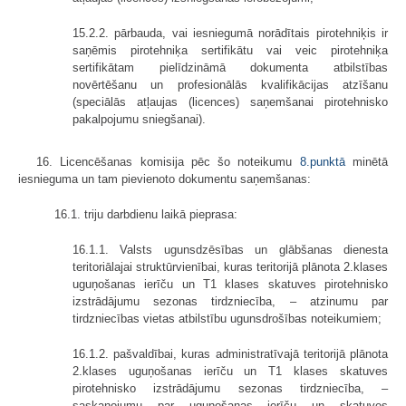
15.2.2. pārbauda, vai iesniegumā norādītais pirotehniķis ir
saņēmis pirotehniķa sertifikātu vai veic pirotehniķa
sertifikātam pielīdzināmā dokumenta atbilstības
novērtēšanu un profesionālās kvalifikācijas atzīšanu
(speciālās atļaujas (licences) saņemšanai pirotehnisko
pakalpojumu sniegšanai).
16. Licencēšanas komisija pēc šo noteikumu
8.punktā
minētā
iesnieguma un tam pievienoto dokumentu saņemšanas:
16.1. triju darbdienu laikā pieprasa:
16.1.1. Valsts ugunsdzēsības un glābšanas dienesta
teritoriālajai struktūrvienībai, kuras teritorijā plānota 2.klases
uguņošanas ierīču un T1 klases skatuves pirotehnisko
izstrādājumu sezonas tirdzniecība, – atzinumu par
tirdzniecības vietas atbilstību ugunsdrošības noteikumiem;
16.1.2. pašvaldībai, kuras administratīvajā teritorijā plānota
2.klases uguņošanas ierīču un T1 klases skatuves
pirotehnisko izstrādājumu sezonas tirdzniecība, –
saskaņojumu par uguņošanas ierīču un skatuves