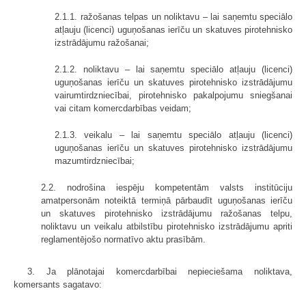
2.1.1. ražošanas telpas un noliktavu – lai saņemtu speciālo
atļauju (licenci) uguņošanas ierīču un skatuves pirotehnisko
izstrādājumu ražošanai;
2.1.2. noliktavu – lai saņemtu speciālo atļauju (licenci)
uguņošanas ierīču un skatuves pirotehnisko izstrādājumu
vairumtirdzniecībai, pirotehnisko pakalpojumu sniegšanai
vai citam komercdarbības veidam;
2.1.3. veikalu – lai saņemtu speciālo atļauju (licenci)
uguņošanas ierīču un skatuves pirotehnisko izstrādājumu
mazumtirdzniecībai;
2.2. nodrošina iespēju kompetentām valsts institūciju
amatpersonām noteiktā termiņā pārbaudīt uguņošanas ierīču
un skatuves pirotehnisko izstrādājumu ražošanas telpu,
noliktavu un veikalu atbilstību pirotehnisko izstrādājumu apriti
reglamentējošo normatīvo aktu prasībām.
3. Ja plānotajai komercdarbībai nepieciešama noliktava,
komersants sagatavo: