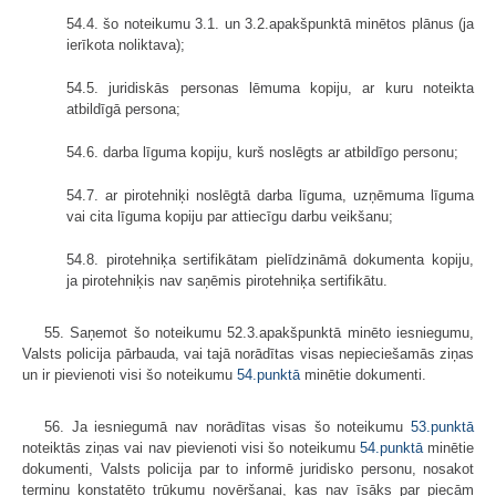
54.4. šo noteikumu 3.1. un 3.2.apakšpunktā minētos plānus (ja
ierīkota noliktava);
54.5. juridiskās personas lēmuma kopiju, ar kuru noteikta
atbildīgā persona;
54.6. darba līguma kopiju, kurš noslēgts ar atbildīgo personu;
54.7. ar pirotehniķi noslēgtā darba līguma, uzņēmuma līguma
vai cita līguma kopiju par attiecīgu darbu veikšanu;
54.8. pirotehniķa sertifikātam pielīdzināmā dokumenta kopiju,
ja pirotehniķis nav saņēmis pirotehniķa sertifikātu.
55. Saņemot šo noteikumu 52.3.apakšpunktā minēto iesniegumu,
Valsts policija pārbauda, vai tajā norādītas visas nepieciešamās ziņas
un ir pievienoti visi šo noteikumu
54.punktā
minētie dokumenti.
56. Ja iesniegumā nav norādītas visas šo noteikumu
53.punktā
noteiktās ziņas vai nav pievienoti visi šo noteikumu
54.punktā
minētie
dokumenti, Valsts policija par to informē juridisko personu, nosakot
termiņu konstatēto trūkumu novēršanai, kas nav īsāks par piecām