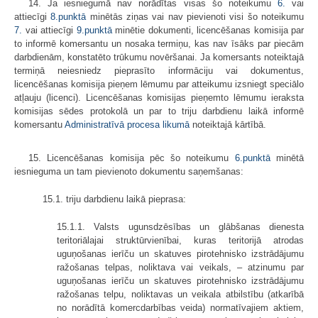
14. Ja iesniegumā nav norādītas visas šo noteikumu
6.
vai
attiecīgi
8.punktā
minētās ziņas vai nav pievienoti visi šo noteikumu
7.
vai attiecīgi
9.punktā
minētie dokumenti, licencēšanas komisija par
to informē komersantu un nosaka termiņu, kas nav īsāks par piecām
darbdienām, konstatēto trūkumu novēršanai. Ja komersants noteiktajā
termiņā neiesniedz pieprasīto informāciju vai dokumentus,
licencēšanas komisija pieņem lēmumu par atteikumu izsniegt speciālo
atļauju (licenci). Licencēšanas komisijas pieņemto lēmumu ieraksta
komisijas sēdes protokolā un par to triju darbdienu laikā informē
komersantu
Administratīvā procesa likumā
noteiktajā kārtībā.
15. Licencēšanas komisija pēc šo noteikumu
6.punktā
minētā
iesnieguma un tam pievienoto dokumentu saņemšanas:
15.1. triju darbdienu laikā pieprasa:
15.1.1. Valsts ugunsdzēsības un glābšanas dienesta
teritoriālajai struktūrvienībai, kuras teritorijā atrodas
uguņošanas ierīču un skatuves pirotehnisko izstrādājumu
ražošanas telpas, noliktava vai veikals, – atzinumu par
uguņošanas ierīču un skatuves pirotehnisko izstrādājumu
ražošanas telpu, noliktavas un veikala atbilstību (atkarībā
no norādītā komercdarbības veida) normatīvajiem aktiem,