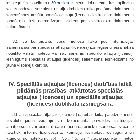
iesniegti šo noteikumu
30.punktā
minētie dokumenti, kas apliecina
valsts nodevas samaksu, un triju darbdienu laikā pēc šāda dokumenta
saņemšanas nosūta speciālo atļauju (licenci) elektroniska dokumenta
formā atbilstoši normatīvajiem aktiem par elektronisko dokumentu
noformēšanu.
32. Ja komersants sešu mēnešu laikā pēc informācijas
saņemšanas par speciālās atļaujas (licences) izsniegšanu nesamaksā
noteikto valsts nodevu vai nav saņēmis speciālo atļauju (licenci),
iesniegums speciālās atļaujas (licences) saņemšanai iesniedzams no
jauna vispārējā kārtībā.
IV. Speciālās atļaujas (licences) darbības laikā
pildāmās prasības, atkārtotas speciālās
atļaujas (licences) un speciālās atļaujas
(licences) dublikāta izsniegšana
33. Ja speciālās atļaujas (licences) darbības laikā paredzēts iecelt
(ievēlēt) jaunu vadītāju vai komersanta pārvaldes institūcijas
amatpersonu vai pieņemt darbā jaunu darbinieku, komersants par to
rakstiski informē licencēšanas komisiju, iesniedzot iesniegumu un
attiecīgi šo noteikumu 7.4., 7.5., 7.6. un 7.7.apakšpunktā minētos