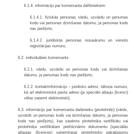
6.1.4. informāciju par komersanta dalībniekiem:
6.1.4.1. fiziskās personas vārdu, uzvārdu un personas
kodu vai personas dzimšanas datumu, ja personas kods
nav piešķirts;
6.1.4.2. juridiskās personas nosaukumu un vienoto
reģistrācijas numuru;
6.2. individuālais komersants:
6.2.1. vārdu, uzvārdu un personas kodu vai dzimšanas
datumu, ja personas kods nav piešķirts;
6.2.2. kontaktinformāciju – juridisko adresi, tālruņa numuru,
kā arī elektroniskā pasta adresi (ja speciālo atļauju (licenci)
vēlas saņemt elektroniski);
6.3. informāciju par komersanta darbinieku (pirotehniķi) (vārds,
uzvārds un personas kods vai dzimšanas datums, ja personas
kods nav piešķirts), kas saņēmis pirotehniķa sertifikātu vai
pirotehniķa sertifikātam pielīdzināmo dokumentu (speciālās
atļaujas (licences) saņemšanai pirotehnisko pakalpojumu