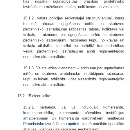
kas nosaka ugunsdrošības prasības pirotehnisko
izstrādājumu ražošanas telpām, noliktavām un veikaliem;
15.1.2. Valsts policijas reģionālajai struktūrvienībai, kuras
teritorijā atrodas uguņošanas ierīču un skatuves
pirotehnisko izstrādājumu ražošanas telpas, noliktava vai
veikals, – atzinumu par uguņošanas ierīču un skatuves
pirotehnisko izstrādājumu ražošanas telpu, noliktavas un
veikala atbilstību (atkarībā no norādītā komercdarbības
veida) pirotehnisko izstrādājumu apriti reglamentējošo
normatīvo aktu prasībām;
15.1.3. Valsts vides dienestam – atzinumu par uguņošanas
ierīču un skatuves pirotehnisko izstrādājumu ražošanas
telpu un iekārtu atbilstību vides aizsardzību reglamentējošo
normatīvo aktu prasībām;
15.2. 15 dienu laikā:
15.2.1. pārbauda, vai uz individuālo komersantu,
komercsabiedrību, komersanta pārvaldes institūcijas
amatpersonām un komersanta darbiniekiem neattiecas
Pirotehnisko izstrādājumu aprites likumā
noteiktie speciālās
atļaujas (licences) izsniegšanas ierobežojumi;