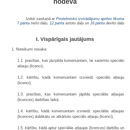
nodeva
Izdoti saskaņā ar
Pirotehnisko izstrādājumu aprites likuma
7.panta
trešo daļu,
12.panta
astoto daļu un
16.panta
devīto daļu
I. Vispārīgais jautājums
1. Noteikumi nosaka:
1.1. prasības, kas jāizpilda komersantam, lai saņemtu speciālo
atļauju (licenci);
1.2. kārtību, kādā komersantam izsniedz speciālo atļauju
(licenci);
1.3. prasības, kas komersantam jāpilda speciālās atļaujas
(licences) darbības laikā;
1.4. kārtību, kādā komersantam izsniedz speciālās atļaujas
(licences) dublikātu un atkārtotu speciālo atļauju (licenci);
1.5. kārtību, kādā aptur speciālās atļaujas (licences) darbību un