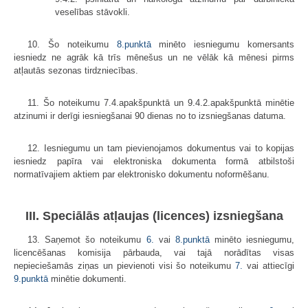
veselības stāvokli.
10. Šo noteikumu
8.punktā
minēto iesniegumu komersants
iesniedz ne agrāk kā trīs mēnešus un ne vēlāk kā mēnesi pirms
atļautās sezonas tirdzniecības.
11. Šo noteikumu 7.4.apakšpunktā un 9.4.2.apakšpunktā minētie
atzinumi ir derīgi iesniegšanai 90 dienas no to izsniegšanas datuma.
12. Iesniegumu un tam pievienojamos dokumentus vai to kopijas
iesniedz papīra vai elektroniska dokumenta formā atbilstoši
normatīvajiem aktiem par elektronisko dokumentu noformēšanu.
III. Speciālās atļaujas (licences) izsniegšana
13. Saņemot šo noteikumu
6.
vai
8.punktā
minēto iesniegumu,
licencēšanas komisija pārbauda, vai tajā norādītas visas
nepieciešamās ziņas un pievienoti visi šo noteikumu
7.
vai attiecīgi
9.punktā
minētie dokumenti.