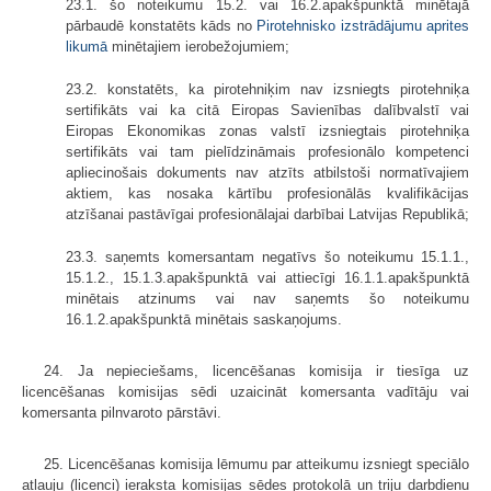
23.1. šo noteikumu 15.2. vai 16.2.apakšpunktā minētajā
pārbaudē konstatēts kāds no
Pirotehnisko izstrādājumu aprites
likumā
minētajiem ierobežojumiem;
23.2. konstatēts, ka pirotehniķim nav izsniegts pirotehniķa
sertifikāts vai ka citā Eiropas Savienības dalībvalstī vai
Eiropas Ekonomikas zonas valstī izsniegtais pirotehniķa
sertifikāts vai tam pielīdzināmais profesionālo kompetenci
apliecinošais dokuments nav atzīts atbilstoši normatīvajiem
aktiem, kas nosaka kārtību profesionālās kvalifikācijas
atzīšanai pastāvīgai profesionālajai darbībai Latvijas Republikā;
23.3. saņemts komersantam negatīvs šo noteikumu 15.1.1.,
15.1.2., 15.1.3.apakšpunktā vai attiecīgi 16.1.1.apakšpunktā
minētais atzinums vai nav saņemts šo noteikumu
16.1.2.apakšpunktā minētais saskaņojums.
24. Ja nepieciešams, licencēšanas komisija ir tiesīga uz
licencēšanas komisijas sēdi uzaicināt komersanta vadītāju vai
komersanta pilnvaroto pārstāvi.
25. Licencēšanas komisija lēmumu par atteikumu izsniegt speciālo
atļauju (licenci) ieraksta komisijas sēdes protokolā un triju darbdienu