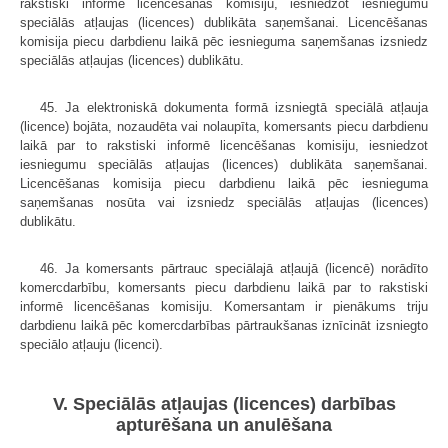
rakstiski informē licencēšanas komisiju, iesniedzot iesniegumu
speciālās atļaujas (licences) dublikāta saņemšanai. Licencēšanas
komisija piecu darbdienu laikā pēc iesnieguma saņemšanas izsniedz
speciālās atļaujas (licences) dublikātu.
45. Ja elektroniskā dokumenta formā izsniegtā speciālā atļauja
(licence) bojāta, nozaudēta vai nolaupīta, komersants piecu darbdienu
laikā par to rakstiski informē licencēšanas komisiju, iesniedzot
iesniegumu speciālās atļaujas (licences) dublikāta saņemšanai.
Licencēšanas komisija piecu darbdienu laikā pēc iesnieguma
saņemšanas nosūta vai izsniedz speciālās atļaujas (licences)
dublikātu.
46. Ja komersants pārtrauc speciālajā atļaujā (licencē) norādīto
komercdarbību, komersants piecu darbdienu laikā par to rakstiski
informē licencēšanas komisiju. Komersantam ir pienākums triju
darbdienu laikā pēc komercdarbības pārtraukšanas iznīcināt izsniegto
speciālo atļauju (licenci).
V. Speciālās atļaujas (licences) darbības
apturēšana un anulēšana