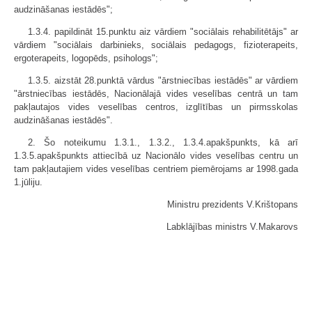
audzināšanas iestādēs";
1.3.4. papildināt 15.punktu aiz vārdiem "sociālais rehabilitētājs" ar
vārdiem "sociālais darbinieks, sociālais pedagogs, fizioterapeits,
ergoterapeits, logopēds, psihologs";
1.3.5. aizstāt 28.punktā vārdus "ārstniecības iestādēs" ar vārdiem
"ārstniecības iestādēs, Nacionālajā vides veselības centrā un tam
pakļautajos vides veselības centros, izglītības un pirmsskolas
audzināšanas iestādēs".
2. Šo noteikumu 1.3.1., 1.3.2., 1.3.4.apakšpunkts, kā arī
1.3.5.apakšpunkts attiecībā uz Nacionālo vides veselības centru un
tam pakļautajiem vides veselības centriem piemērojams ar 1998.gada
1.jūliju.
Ministru prezidents V.Krištopans
Labklājības ministrs V.Makarovs