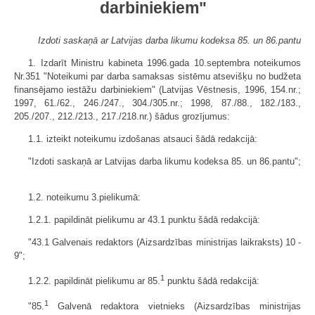
darbiniekiem"
Izdoti saskaņā ar Latvijas darba likumu kodeksa 85. un 86.pantu
1. Izdarīt Ministru kabineta 1996.gada 10.septembra noteikumos
Nr.351 "Noteikumi par darba samaksas sistēmu atsevišķu no budžeta
finansējamo iestāžu darbiniekiem" (Latvijas Vēstnesis, 1996, 154.nr.;
1997, 61./62., 246./247., 304./305.nr.; 1998, 87./88., 182./183.,
205./207., 212./213., 217./218.nr.) šādus grozījumus:
1.1. izteikt noteikumu izdošanas atsauci šādā redakcijā:
"Izdoti saskaņā ar Latvijas darba likumu kodeksa 85. un 86.pantu";
1.2. noteikumu 3.pielikumā:
1.2.1. papildināt pielikumu ar 43.1 punktu šādā redakcijā:
"43.1 Galvenais redaktors (Aizsardzības ministrijas laikraksts) 10 -
9";
1
1.2.2. papildināt pielikumu ar 85.
punktu šādā redakcijā:
1
"85.
Galvenā redaktora vietnieks (Aizsardzības ministrijas