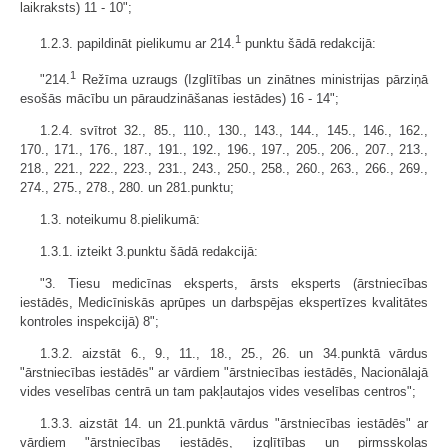
laikraksts) 11 - 10";
1
1.2.3. papildināt pielikumu ar 214.
punktu šādā redakcijā:
1
"214.
Režīma uzraugs (Izglītības un zinātnes ministrijas pārziņā
esošās mācību un pāraudzināšanas iestādes) 16 - 14";
1.2.4. svītrot 32., 85., 110., 130., 143., 144., 145., 146., 162.,
170., 171., 176., 187., 191., 192., 196., 197., 205., 206., 207., 213.,
218., 221., 222., 223., 231., 243., 250., 258., 260., 263., 266., 269.,
274., 275., 278., 280. un 281.punktu;
1.3. noteikumu 8.pielikumā:
1.3.1. izteikt 3.punktu šādā redakcijā:
"3. Tiesu medicīnas eksperts, ārsts eksperts (ārstniecības
iestādēs, Medicīniskās aprūpes un darbspējas ekspertīzes kvalitātes
kontroles inspekcijā) 8";
1.3.2. aizstāt 6., 9., 11., 18., 25., 26. un 34.punktā vārdus
"ārstniecības iestādēs" ar vārdiem "ārstniecības iestādēs, Nacionālajā
vides veselības centrā un tam pakļautajos vides veselības centros";
1.3.3. aizstāt 14. un 21.punktā vārdus "ārstniecības iestādēs" ar
vārdiem "ārstniecības iestādēs, izglītības un pirmsskolas