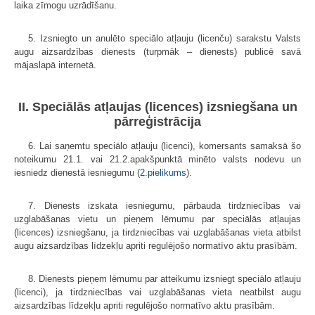
laika zīmogu uzrādīšanu.
5. Izsniegto un anulēto speciālo atļauju (licenču) sarakstu Valsts
augu aizsardzības dienests (turpmāk – dienests) publicē savā
mājaslapā internetā.
II. Speciālās atļaujas (licences) izsniegšana un
pārreģistrācija
6. Lai saņemtu speciālo atļauju (licenci), komersants samaksā šo
noteikumu 21.1. vai 21.2.apakšpunktā minēto valsts nodevu un
iesniedz dienestā iesniegumu (
2.pielikums
).
7. Dienests izskata iesniegumu, pārbauda tirdzniecības vai
uzglabāšanas vietu un pieņem lēmumu par speciālās atļaujas
(licences) izsniegšanu, ja tirdzniecības vai uzglabāšanas vieta atbilst
augu aizsardzības līdzekļu apriti regulējošo normatīvo aktu prasībām.
8. Dienests pieņem lēmumu par atteikumu izsniegt speciālo atļauju
(licenci), ja tirdzniecības vai uzglabāšanas vieta neatbilst augu
aizsardzības līdzekļu apriti regulējošo normatīvo aktu prasībām.