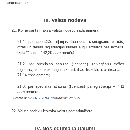
komersantam.
III. Valsts nodeva
21. Komersants maksā valsts nodevu šādā apmērā:
21.1. par speciālās atļaujas (licences) izsniegšanu pirmās,
otrās un trešās reģistrācijas klases augu aizsardzības līdzekļu
izplatīšanai – 142,29
euro
apmērā;
21.2. par speciālās atļaujas (licences) izsniegšanu trešās
reģistrācijas klases augu aizsardzības līdzekļu izplatīšanai –
71,14
euro
apmērā;
21.3. par speciālās atļaujas (licences) pārreģistrāciju – 7,11
euro
apmērā.
(Grozīts ar MK
06.08.2013.
noteikumiem Nr.507)
22. Valsts nodevu ieskaita valsts pamatbudžetā.
IV. Noslēguma jautājumi