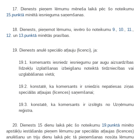
17. Dienests pieņem lēmumu mēneša laikā pēc šo noteikumu
15.punktā
minētā iesnieguma saņemšanas.
18. Dienests, pieņemot lēmumu, ievēro šo noteikumu
9.
,
10.
,
11.
,
12.
un
13.punktā
minētās prasības.
19. Dienests anulē speciālo atļauju (licenci), ja:
19.1. komersants iesniedz iesniegumu par augu aizsardzības
līdzekļu izplatīšanas izbeigšanu noteiktā tirdzniecības vai
uzglabāšanas vietā;
19.2. konstatē, ka komersants ir sniedzis nepatiesas ziņas
speciālās atļaujas (licences) saņemšanai;
19.3. konstatē, ka komersants ir izslēgts no Uzņēmumu
reģistra.
20. Dienests 15 dienu laikā pēc šo noteikumu
19.punktā
minēto
apstākļu iestāšanās pieņem lēmumu par speciālās atļaujas (licences)
anulēšanu un triju dienu laikā pēc tā pieņemšanas nosūta lēmumu