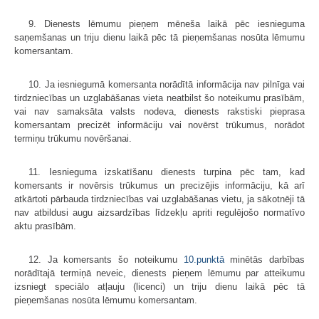
9. Dienests lēmumu pieņem mēneša laikā pēc iesnieguma
saņemšanas un triju dienu laikā pēc tā pieņemšanas nosūta lēmumu
komersantam.
10. Ja iesniegumā komersanta norādītā informācija nav pilnīga vai
tirdzniecības un uzglabāšanas vieta neatbilst šo noteikumu prasībām,
vai nav samaksāta valsts nodeva, dienests rakstiski pieprasa
komersantam precizēt informāciju vai novērst trūkumus, norādot
termiņu trūkumu novēršanai.
11. Iesnieguma izskatīšanu dienests turpina pēc tam, kad
komersants ir novērsis trūkumus un precizējis informāciju, kā arī
atkārtoti pārbauda tirdzniecības vai uzglabāšanas vietu, ja sākotnēji tā
nav atbildusi augu aizsardzības līdzekļu apriti regulējošo normatīvo
aktu prasībām.
12. Ja komersants šo noteikumu
10.punktā
minētās darbības
norādītajā termiņā neveic, dienests pieņem lēmumu par atteikumu
izsniegt speciālo atļauju (licenci) un triju dienu laikā pēc tā
pieņemšanas nosūta lēmumu komersantam.