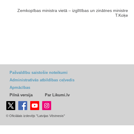
Zemkopības ministra vietā – izglītības un zinātnes ministre
T.Koķe
Pašvaldību saistošie noteikumi
Administratīvās atbildības ceļvedis
Apmācības
Pilnā versija
Par Likumi.lv
© Oficiālais izdevējs "Latvijas Vēstnesis"