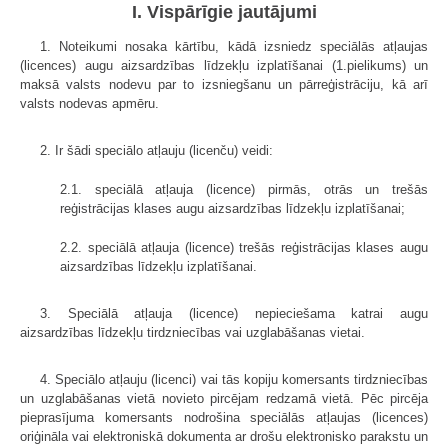
I. Vispārīgie jautājumi
1. Noteikumi nosaka kārtību, kādā izsniedz speciālās atļaujas
(licences) augu aizsardzības līdzekļu izplatīšanai (1.pielikums) un
maksā valsts nodevu par to izsniegšanu un pārreģistrāciju, kā arī
valsts nodevas apmēru.
2. Ir šādi speciālo atļauju (licenču) veidi:
2.1. speciālā atļauja (licence) pirmās, otrās un trešās
reģistrācijas klases augu aizsardzības līdzekļu izplatīšanai;
2.2. speciālā atļauja (licence) trešās reģistrācijas klases augu
aizsardzības līdzekļu izplatīšanai.
3. Speciālā atļauja (licence) nepieciešama katrai augu
aizsardzības līdzekļu tirdzniecības vai uzglabāšanas vietai.
4. Speciālo atļauju (licenci) vai tās kopiju komersants tirdzniecības
un uzglabāšanas vietā novieto pircējam redzamā vietā. Pēc pircēja
pieprasījuma komersants nodrošina speciālās atļaujas (licences)
oriģināla vai elektroniskā dokumenta ar drošu elektronisko parakstu un