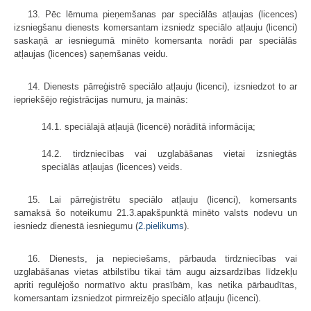
13. Pēc lēmuma pieņemšanas par speciālās atļaujas (licences)
izsniegšanu dienests komersantam izsniedz speciālo atļauju (licenci)
saskaņā ar iesniegumā minēto komersanta norādi par speciālās
atļaujas (licences) saņemšanas veidu.
14. Dienests pārreģistrē speciālo atļauju (licenci), izsniedzot to ar
iepriekšējo reģistrācijas numuru, ja mainās:
14.1. speciālajā atļaujā (licencē) norādītā informācija;
14.2. tirdzniecības vai uzglabāšanas vietai izsniegtās
speciālās atļaujas (licences) veids.
15. Lai pārreģistrētu speciālo atļauju (licenci), komersants
samaksā šo noteikumu 21.3.apakšpunktā minēto valsts nodevu un
iesniedz dienestā iesniegumu (
2.pielikums
).
16. Dienests, ja nepieciešams, pārbauda tirdzniecības vai
uzglabāšanas vietas atbilstību tikai tām augu aizsardzības līdzekļu
apriti regulējošo normatīvo aktu prasībām, kas netika pārbaudītas,
komersantam izsniedzot pirmreizējo speciālo atļauju (licenci).