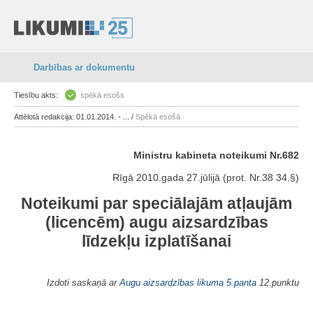
Darbības ar dokumentu
Tiesību akts:
spēkā esošs
Attēlotā redakcija: 01.01.2014. - ... /
Spēkā esošā
Ministru kabineta noteikumi Nr.682
Rīgā 2010.gada 27.jūlijā (prot. Nr.38 34.§)
Noteikumi par speciālajām atļaujām
(licencēm) augu aizsardzības
līdzekļu izplatīšanai
Izdoti saskaņā ar
Augu aizsardzības likuma
5.panta
12.punktu