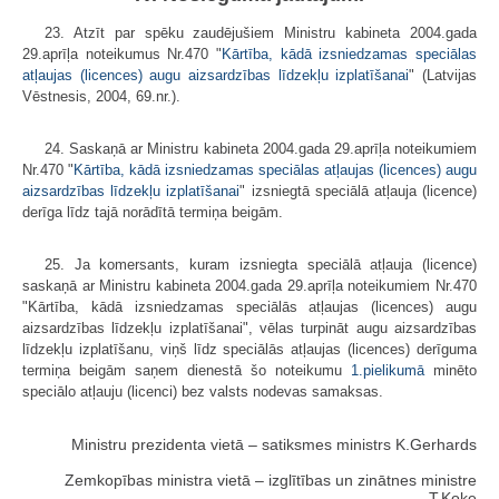
23. Atzīt par spēku zaudējušiem Ministru kabineta 2004.gada
29.aprīļa noteikumus Nr.470 "
Kārtība, kādā izsniedzamas speciālas
atļaujas (licences) augu aizsardzības līdzekļu izplatīšanai
" (Latvijas
Vēstnesis, 2004, 69.nr.).
24. Saskaņā ar Ministru kabineta 2004.gada 29.aprīļa noteikumiem
Nr.470 "
Kārtība, kādā izsniedzamas speciālas atļaujas (licences) augu
aizsardzības līdzekļu izplatīšanai
" izsniegtā speciālā atļauja (licence)
derīga līdz tajā norādītā termiņa beigām.
25. Ja komersants, kuram izsniegta speciālā atļauja (licence)
saskaņā ar Ministru kabineta 2004.gada 29.aprīļa noteikumiem Nr.470
"Kārtība, kādā izsniedzamas speciālās atļaujas (licences) augu
aizsardzības līdzekļu izplatīšanai", vēlas turpināt augu aizsardzības
līdzekļu izplatīšanu, viņš līdz speciālās atļaujas (licences) derīguma
termiņa beigām saņem dienestā šo noteikumu
1.pielikumā
minēto
speciālo atļauju (licenci) bez valsts nodevas samaksas.
Ministru prezidenta vietā – satiksmes ministrs K.Gerhards
Zemkopības ministra vietā – izglītības un zinātnes ministre
T.Koķe