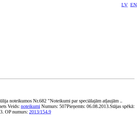
LV
EN
ūlija noteikumos Nr.682 "Noteikumi par speciālajām atļaujām ..
nets
Veids:
noteikumi
Numurs:
507
Pieņemts:
06.08.2013.
Stājas spēkā:
3.
OP numurs:
2013/154.9