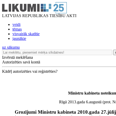
LATVIJAS REPUBLIKAS TIESĪBU AKTI
veidi
tēmas
visvairāk skatītie
jaunākie
uz sākumu
Izvērstā meklēšana
Autorizēties savā kontā
Kādēļ autorizēties vai reģistrēties?
Ministru kabineta noteiku
Rīgā 2013.gada 6.augustā (prot. N
Grozījumi Ministru kabineta 2010.gada 27.jūli