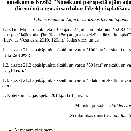
noteikumos Nr.682 "Noteikumi par speciālajām at
(licencēm) augu aizsardzības līdzekļu izplatīšana
Izdoti saskaņā ar Augu aizsardzības likuma 5.panta
1. Izdarīt Ministru kabineta 2010.gada 27.jūlija noteikumos Nr.682 "
par speciālajām atļaujām (licencēm) augu aizsardzības līdzekļu izplatī
(Latvijas Vēstnesis, 2010, 120.nr.) šādus grozījumus:
1.1. aizstāt 21.1.apakšpunktā skaitli un vārdu "100 latu" ar skaitli un 
"142,29
euro
";
1.2. aizstāt 21.2.apakšpunktā skaitli un vārdu "50 latu" ar skaitli un v
"71,14
euro
";
1.3. aizstāt 21.3.apakšpunktā skaitli un vārdu "5 latu" ar skaitli un vā
euro
".
2. Noteikumi stājas spēkā 2014.gada 1.janvārī.
Ministru prezidents
Valdis Do
Zemkopības ministre
Laimdota 
Ar manām piezīmēm