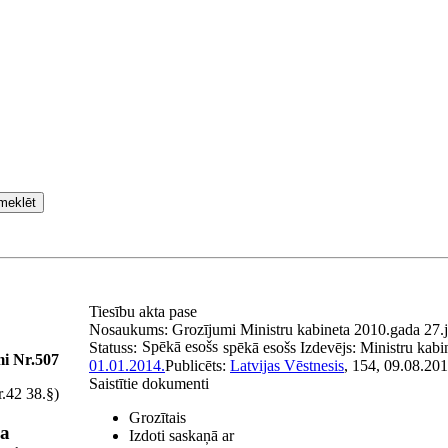
meklēt
Tiesību akta pase
Nosaukums:
Grozījumi Ministru kabineta 2010.gada 27.j
Spēkā esošs
Statuss:
spēkā esošs
Izdevējs:
Ministru kabi
mi Nr.507
01.01.2014.
Publicēts:
Latvijas Vēstnesis
, 154, 09.08.201
Saistītie dokumenti
r.42 38.§)
Grozītais
ja
Izdoti saskaņā ar