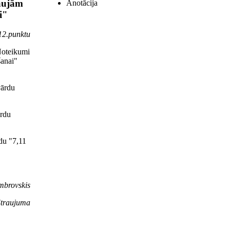
ļaujām
Anotācija
i"
 12.punktu
Noteikumi
šanai"
vārdu
ārdu
rdu "7,11
mbrovskis
Straujuma