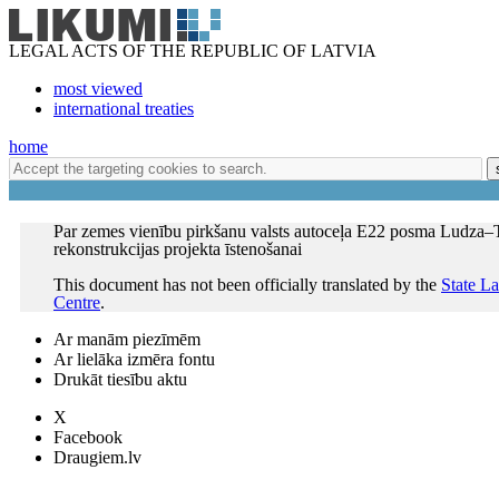
LEGAL ACTS OF THE REPUBLIC OF LATVIA
most viewed
international treaties
home
Par zemes vienību pirkšanu valsts autoceļa E22 posma Ludza–
rekonstrukcijas projekta īstenošanai
This document has not been officially translated by the
State L
Centre
.
Ar manām piezīmēm
Ar lielāka izmēra fontu
Drukāt tiesību aktu
X
Facebook
Draugiem.lv