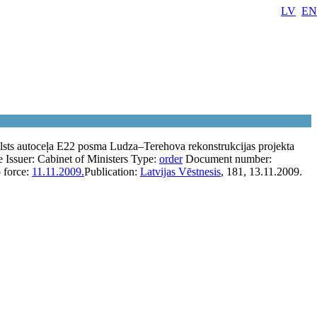
LV
EN
lsts autoceļa E22 posma Ludza–Terehova rekonstrukcijas projekta
e
Issuer:
Cabinet of Ministers
Type:
order
Document number:
o force:
11.11.2009.
Publication:
Latvijas Vēstnesis
, 181, 13.11.2009.