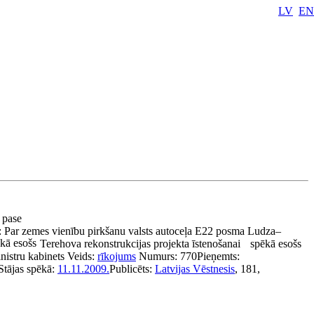
LV
EN
a pase
:
Par zemes vienību pirkšanu valsts autoceļa E22 posma Ludza–
kā esošs
Terehova rekonstrukcijas projekta īstenošanai
spēkā esošs
nistru kabinets
Veids:
rīkojums
Numurs:
770
Pieņemts:
Stājas spēkā:
11.11.2009.
Publicēts:
Latvijas Vēstnesis
, 181,