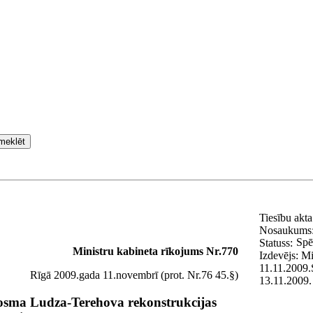
meklēt
Tiesību akt
Nosaukums
Spē
Statuss:
Ministru kabineta rīkojums Nr.770
Izdevējs:
Mi
11.11.2009.
Rīgā 2009.gada 11.novembrī (prot. Nr.76 45.§)
13.11.2009.
posma Ludza-Terehova rekonstrukcijas