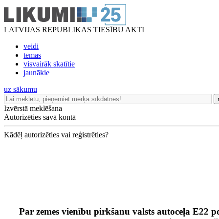
LATVIJAS REPUBLIKAS TIESĪBU AKTI
veidi
tēmas
visvairāk skatītie
jaunākie
uz sākumu
Izvērstā meklēšana
Autorizēties savā kontā
Kādēļ autorizēties vai reģistrēties?
Par zemes vienību pirkšanu valsts autoceļa E22 