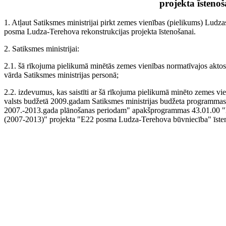
projekta īstenoš
1. Atļaut Satiksmes ministrijai pirkt zemes vienības (pielikums) Ludz
posma Ludza-Terehova rekonstrukcijas projekta īstenošanai.
2. Satiksmes ministrijai:
2.1. šā rīkojuma pielikumā minētās zemes vienības normatīvajos aktos 
vārda Satiksmes ministrijas personā;
2.2. izdevumus, kas saistīti ar šā rīkojuma pielikumā minēto zemes vi
valsts budžetā 2009.gadam Satiksmes ministrijas budžeta programmas 
2007.-2013.gada plānošanas periodam" apakšprogrammas 43.01.00 "Kohē
(2007-2013)" projekta "E22 posma Ludza-Terehova būvniecība" īsten