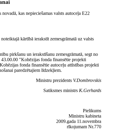
anai
as novadā, kas nepieciešamas valsts autoceļa E22
noteiktajā kārtībā ierakstīt zemesgrāmatā uz valsts
enību pirkšanu un ierakstīšanu zemesgrāmatā, segt no
43.00.00 "Kohēzijas fonda finansētie projekti
zijas fonda finansētie autoceļu attīstības projekti
ošanai paredzētajiem līdzekļiem.
Ministru prezidents
V.Dombrovskis
Satiksmes ministrs
K.Gerhards
Pielikums
Ministru kabineta
2009.gada 11.novembra
rīkojumam Nr.770