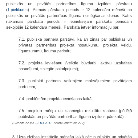
publiskās un privātās partnerības līguma izpildes pārskatu
(
1.pielikums
). Pirmais pārskata periods ir 12 kalendāra mēneši no
publiskās un privātās partnerības līguma noslēgšanas dienas. Katrs
nākamais pārskata periods ir iepriekšējam pārskata periodam
sekojošie 12 kalendāra mēneši. Pārskatā ietver informāciju par:
7.1. publiskā partnera pārstāvi, kā arī ziņas par publiskās un
privātās partnerības projekta nosaukumu, projekta veidu,
līgumsummu, līguma periodu;
7.2. projekta ieviešanu (veiktie būvdarbi, aktīvu uzskaites
nosacījumi, sniegtie pakalpojumi);
7.3. publiskā partnera veiktajiem maksājumiem privātajam
partnerim;
7.4. problēmām projekta ieviešanas laikā;
7.5. projekta mērķu un sasniegto rezultātu statusu (pēdējā
publiskās un privātās partnerības līguma izpildes pārskatā).
(Grozīts ar MK
22.03.2011.
noteikumiem Nr.212)
8. Uzraudzības institūcija mēneša laikā pēc publiskās un privātās