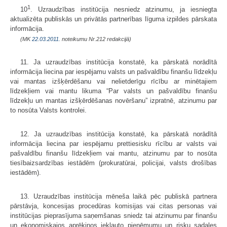
1
10
. Uzraudzības institūcija nesniedz atzinumu, ja iesniegta
aktualizēta publiskās un privātās partnerības līguma izpildes pārskata
informācija.
(MK
22.03.2011.
noteikumu Nr.212 redakcijā)
11. Ja uzraudzības institūcija konstatē, ka pārskatā norādītā
informācija liecina par iespējamu valsts un pašvaldību finanšu līdzekļu
vai mantas izšķērdēšanu vai nelietderīgu rīcību ar minētajiem
līdzekļiem vai mantu likuma “Par valsts un pašvaldību finanšu
līdzekļu un mantas izšķērdēšanas novēršanu” izpratnē, atzinumu par
to nosūta Valsts kontrolei.
12. Ja uzraudzības institūcija konstatē, ka pārskatā norādītā
informācija liecina par iespējamu prettiesisku rīcību ar valsts vai
pašvaldību finanšu līdzekļiem vai mantu, atzinumu par to nosūta
tiesībaizsardzības iestādēm (prokuratūrai, policijai, valsts drošības
iestādēm).
13. Uzraudzības institūcija mēneša laikā pēc publiskā partnera
pārstāvja, koncesijas procedūras komisijas vai citas personas vai
institūcijas pieprasījuma saņemšanas sniedz tai atzinumu par finanšu
un ekonomiskajos aprēķinos iekļauto pieņēmumu un risku sadales