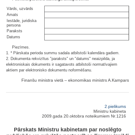
Vārds, uzvārds
Amats
Iestāde, juridiska
persona
Paraksts
Datums
Piezīmes.
1. * Pārskata perioda summu sadala atbilstoši kalendāra gadiem.
2. Dokumenta rekvizītus "paraksts" un "datums" neaizpilda, ja
elektroniskais dokuments ir sagatavots atbilstoši normatīvajiem
aktiem par elektronisko dokumentu noformēšanu.
Finanšu ministra vietā – ekonomikas ministrs A.Kampars
2.pielikums
Ministru kabineta
2009.gada 20.oktobra noteikumiem Nr.1216
Pārskats Ministru kabinetam par noslēgto