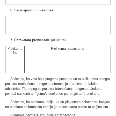
6. Secinājumi un piezīmes
7. Pārskatam pievienotie pielikumi
Pielikuma
Pielikuma nosaukums
Nr.
Apliecinu, ka visa šajā progresa pārskatā un tā pielikumos sniegtā
projekta īstenošanas progresa informācija ir patiesa un faktiem
atbilstoša. Tā atspoguļo projekta īstenošanas progresu pārskata
periodā saskaņā ar līgumu/vienošanos par projekta īstenošanu.
Apliecinu, ka pārskata kopija, kā arī pievienoto dokumentu kopijas
un pārskata elektroniskā versija (ja attiecināms) atbilst to oriģināliem.
Publiskā partnera atbildīgā amatpersona: