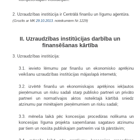
2. Uzraudzības institūcija ir Centrālā finanšu un līgumu aģentūra.
(Grozīts ar MK
29.10.2013.
noteikumiem Nr.1229)
II. Uzraudzības institūcijas darbība un
finansēšanas kārtība
3. Uzraudzības institūcija:
3.1. ievieto lēmumu par finanšu un ekonomisko aprēķinu
veikšanu uzraudzības institūcijas mājaslapā internetā;
3.2. izvērtē finanšu un ekonomiskajos aprēķinos iekļautos
pieņēmumus un risku sadali starp publisko partneri un privāto
partneri un normatīvajos aktos noteiktajā kārtībā sniedz
atzinumu par minētajiem pieņēmumiem un risku sadali;
3.3. mēneša laikā pēc koncesijas procedūras nolikuma un
koncesijas līguma projekta saņemšanas sagatavo atzinumu
par tiem un nosūta publiskajam partnerim vai tā pārstāvim;