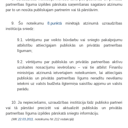
partnerības līguma izpildes pārskata saņemšanas sagatavo atzinumu
par to un nosūta publiskajam partnerim vai tā pārstāvim.
9. Šo noteikumu
8.punktā
minētajā atzinumā uzraudzības
institūcija sniedz:
9.1. vērtējumu par veikto būvdarbu vai sniegto pakalpojumu
atbilstību attiecīgajam publiskās un privātās partnerības
līgumam;
9.2. vērtējumu par publiskās un privātās partnerības aktīvu
uzskaites nosacījumu ievērošanu – vai tie atbilst Finanšu
ministrijas atzinumā ietvertajiem noteikumiem, lai attiecīgais
publiskās un privātās partnerības līgums neradītu nevēlamu
ietekmi uz valsts budžeta ilgtermiņa saistību apjomu un valsts
parādu.
10. Ja nepieciešams, uzraudzības institūcija lūdz publisko partneri
vai tā pārstāvi precizēt vai aktualizēt publiskās un privātās
partnerības līguma izpildes pārskatā sniegto informāciju.
(MK
22.03.2011.
noteikumu Nr.212 redakcijā)