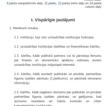
9.panta
vienpadsmito daļu,
11.pantu
,
12.panta
trešo daļu un
14.panta
ceturto daļu
I. Vispārīgie jautājumi
1. Noteikumi nosaka:
1.1. institūciju, kas veic uzraudzības institūcijas funkcijas;
1.2. uzraudzības institūcijas darbības un finansēšanas kārtību;
1.3. kārtību, kādā publiskā partnera vai tā pārstāvja lēmumu
par finanšu un ekonomisko aprēķinu veikšanu ievieto
uzraudzības institūcijas mājaslapā internetā;
1.4. kārtību, kādā iesniedz publiskās un privātās partnerības
līguma izpildes pārskatu (1.pielikums), un pārskatā ietveramo
informāciju;
1.5. kārtību, kādā sagatavo atzinumu par publiskās un privātās
partnerības līguma izpildes pārskatu, un gadījumus, kad
atzinums nosūtāms arī Valsts kontrolei un citām
kompetentajām institūcijām.