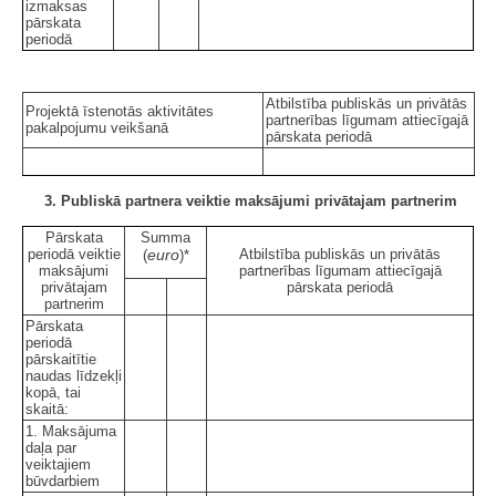
izmaksas
pārskata
periodā
Atbilstība publiskās un privātās
Projektā īstenotās aktivitātes
partnerības līgumam attiecīgajā
pakalpojumu veikšanā
pārskata periodā
3. Publiskā partnera veiktie maksājumi privātajam partnerim
Pārskata
Summa
periodā veiktie
euro
Atbilstība publiskās un privātās
(
)*
maksājumi
partnerības līgumam attiecīgajā
privātajam
pārskata periodā
partnerim
Pārskata
periodā
pārskaitītie
naudas līdzekļi
kopā, tai
skaitā:
1. Maksājuma
daļa par
veiktajiem
būvdarbiem