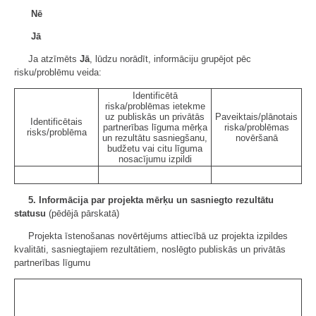
⁪ Nē
⁪ Jā
Ja atzīmēts
Jā
, lūdzu norādīt, informāciju grupējot pēc
risku/problēmu veida:
Identificētā
riska/problēmas ietekme
uz publiskās un privātās
Paveiktais/plānotais
Identificētais
partnerības līguma mērķa
riska/problēmas
risks/problēma
un rezultātu sasniegšanu,
novēršanā
budžetu vai citu līguma
nosacījumu izpildi
5. Informācija par projekta mērķu un sasniegto rezultātu
statusu
(pēdējā pārskatā)
Projekta īstenošanas novērtējums attiecībā uz projekta izpildes
kvalitāti, sasniegtajiem rezultātiem, noslēgto publiskās un privātās
partnerības līgumu