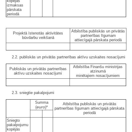
kopējās
izmaksas
pārskata
periodā
Atbilstība publiskās un privātās
Projektā īstenotās aktivitātes
partnerības līgumam
būvdarbu veikšanā
attiecīgajā pārskata periodā
2.2.
publiskās un privātās partnerības aktīvu uzskaites nosacījumi
Atbilstība Finanšu ministrijas
Publiskās un privātās partnerības
atzinumā
aktīvu uzskaites nosacījumi
minētajiem nosacījumiem
2.3. sniegtie pakalpojumi
Summa
Atbilstība publiskās un privātās
euro
(
)*
partnerības līgumam attiecīgajā pārskata
periodā
Sniegto
pakalpojumu
kopējās