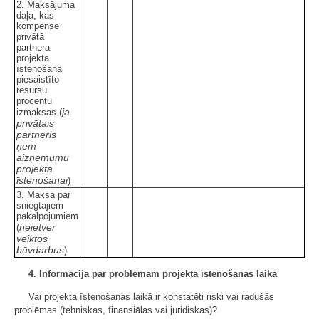
2. Maksājuma
daļa, kas
kompensē
privātā
partnera
projekta
īstenošanā
piesaistīto
resursu
procentu
ja
izmaksas (
privātais
partneris
ņem
aizņēmumu
projekta
īstenošanai
)
3. Maksa par
sniegtajiem
pakalpojumiem
neietver
(
veiktos
būvdarbus
)
4. Informācija par problēmām projekta īstenošanas
laikā
Vai projekta īstenošanas laikā ir konstatēti riski vai radušās
problēmas (tehniskas, finansiālas vai juridiskas)?