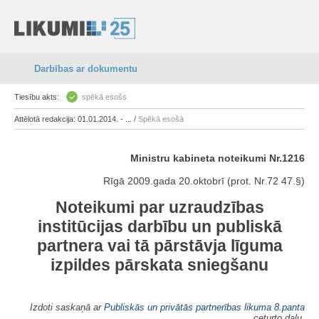
Darbības ar dokumentu
Tiesību akts:
spēkā esošs
Attēlotā redakcija: 01.01.2014. - ... /
Spēkā esošā
Ministru kabineta noteikumi Nr.1216
Rīgā 2009.gada 20.oktobrī (prot. Nr.72 47.§)
Noteikumi par uzraudzības
institūcijas darbību un publiskā
partnera vai tā pārstāvja līguma
izpildes pārskata sniegšanu
Izdoti saskaņā ar
Publiskās un privātās partnerības likuma
8.panta
ceturto daļu,