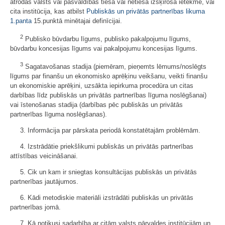
atrodas valsts vai pašvaldības tiešā vai netiešā izšķirošā ietekmē, vai
cita institūcija, kas atbilst
Publiskās un privātās partnerības likuma
1.panta
15.punktā minētajai definīcijai.
2
Publisko būvdarbu līgums, publisko pakalpojumu līgums,
būvdarbu koncesijas līgums vai pakalpojumu koncesijas līgums.
3
Sagatavošanas stadija (piemēram, pieņemts lēmums/noslēgts
līgums par finanšu un ekonomisko aprēķinu veikšanu, veikti finanšu
un ekonomiskie aprēķini, uzsākta iepirkuma procedūra un citas
darbības līdz publiskās un privātās partnerības līguma noslēgšanai)
vai īstenošanas stadija (darbības pēc publiskās un privātās
partnerības līguma noslēgšanas).
3. Informācija par pārskata periodā konstatētajām problēmām.
4. Izstrādātie priekšlikumi publiskās un privātās partnerības
attīstības veicināšanai.
5. Cik un kam ir sniegtas konsultācijas publiskās un privātās
partnerības jautājumos.
6. Kādi metodiskie materiāli izstrādāti publiskās un privātās
partnerības jomā.
7. Kā notikusi sadarbība ar citām valsts pārvaldes institūcijām un