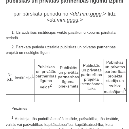
publiskās un privātās partnerības līgumu izpildi
par pārskata periodu no
<dd.mm.gggg.>
līdz
<dd.mm.gggg.>
1. Uzraudzības institūcijas veikto pasākumu kopums pārskata
periodā.
2. Pārskata periodā uzsāktie publiskās un privātās partnerības
projekti un noslēgtie līgumi.
Publiskās
Publiskās
Publiskās
un privātās
Publiskās
un privātās
un privātās
partnerības
un privātās
Nr.
partnerības
1
partnerības
projekta
partnerības
Institūcija
p.k.
projekta
līguma
stadija un
līguma
īstenošanas
2
veiktie
priekšmets
veids
laiks
3
maksājumi
Piezīmes.
1
Ministrija, tās padotībā esošā iestāde, pašvaldība, tās iestāde,
valsts vai pašvaldības kapitālsabiedrība, kapitālsabiedrība, kura