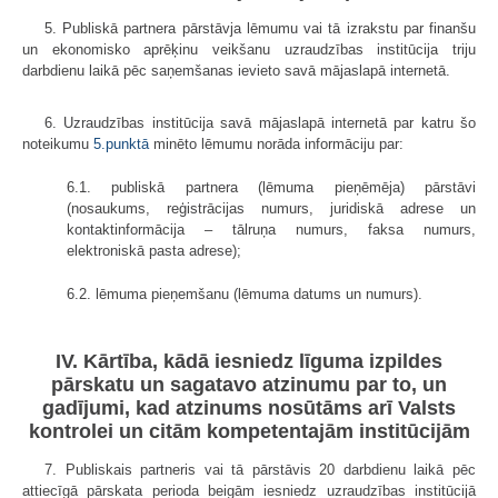
5. Publiskā partnera pārstāvja lēmumu vai tā izrakstu par finanšu
un ekonomisko aprēķinu veikšanu uzraudzības institūcija triju
darbdienu laikā pēc saņemšanas ievieto savā mājaslapā internetā.
6. Uzraudzības institūcija savā mājaslapā internetā par katru šo
noteikumu
5.punktā
minēto lēmumu norāda informāciju par:
6.1. publiskā partnera (lēmuma pieņēmēja) pārstāvi
(nosaukums, reģistrācijas numurs, juridiskā adrese un
kontaktinformācija – tālruņa numurs, faksa numurs,
elektroniskā pasta adrese);
6.2. lēmuma pieņemšanu (lēmuma datums un numurs).
IV. Kārtība, kādā iesniedz līguma izpildes
pārskatu un sagatavo atzinumu par to, un
gadījumi, kad atzinums nosūtāms arī Valsts
kontrolei un citām kompetentajām institūcijām
7. Publiskais partneris vai tā pārstāvis 20 darbdienu laikā pēc
attiecīgā pārskata perioda beigām iesniedz uzraudzības institūcijā