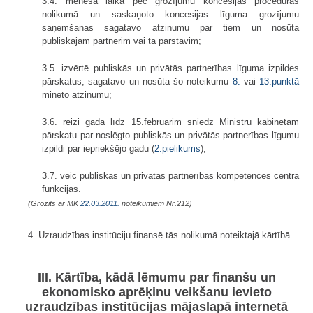
3.4. mēneša laikā pēc grozījumu koncesijas procedūras
nolikumā un saskaņoto koncesijas līguma grozījumu
saņemšanas sagatavo atzinumu par tiem un nosūta
publiskajam partnerim vai tā pārstāvim;
3.5. izvērtē publiskās un privātās partnerības līguma izpildes
pārskatus, sagatavo un nosūta šo noteikumu
8.
vai
13.punktā
minēto atzinumu;
3.6. reizi gadā līdz 15.februārim sniedz Ministru kabinetam
pārskatu par noslēgto publiskās un privātās partnerības līgumu
izpildi par iepriekšējo gadu (
2.pielikums
);
3.7. veic publiskās un privātās partnerības kompetences centra
funkcijas.
(Grozīts ar MK
22.03.2011.
noteikumiem Nr.212)
4. Uzraudzības institūciju finansē tās nolikumā noteiktajā kārtībā.
III. Kārtība, kādā lēmumu par finanšu un
ekonomisko aprēķinu veikšanu ievieto
uzraudzības institūcijas mājaslapā internetā