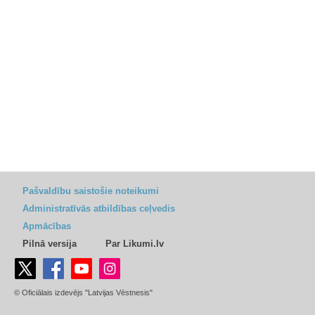
Pašvaldību saistošie noteikumi
Administratīvās atbildības ceļvedis
Apmācības
Pilnā versija
Par Likumi.lv
© Oficiālais izdevējs "Latvijas Vēstnesis"