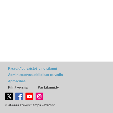
Pašvaldību saistošie noteikumi
Administratīvās atbildības ceļvedis
Apmācības
Pilnā versija
Par Likumi.lv
© Oficiālais izdevējs "Latvijas Vēstnesis"