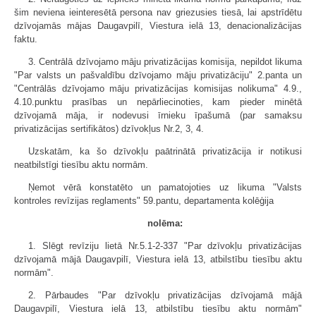
šim neviena ieinteresētā persona nav griezusies tiesā, lai apstrīdētu
dzīvojamās mājas Daugavpilī, Viestura ielā 13, denacionalizācijas
faktu.
3. Centrālā dzīvojamo māju privatizācijas komisija, nepildot likuma
"Par valsts un pašvaldību dzīvojamo māju privatizāciju" 2.panta un
"Centrālās dzīvojamo māju privatizācijas komisijas nolikuma" 4.9.,
4.10.punktu prasības un nepārliecinoties, kam pieder minētā
dzīvojamā māja, ir nodevusi īrnieku īpašumā (par samaksu
privatizācijas sertifikātos) dzīvokļus Nr.2, 3, 4.
Uzskatām, ka šo dzīvokļu paātrinātā privatizācija ir notikusi
neatbilstīgi tiesību aktu normām.
Ņemot vērā konstatēto un pamatojoties uz likuma "Valsts
kontroles revīzijas reglaments" 59.pantu, departamenta kolēģija
nolēma:
1. Slēgt revīziju lietā Nr.5.1-2-337 "Par dzīvokļu privatizācijas
dzīvojamā mājā Daugavpilī, Viestura ielā 13, atbilstību tiesību aktu
normām".
2. Pārbaudes "Par dzīvokļu privatizācijas dzīvojamā mājā
Daugavpilī, Viestura ielā 13, atbilstību tiesību aktu normām"