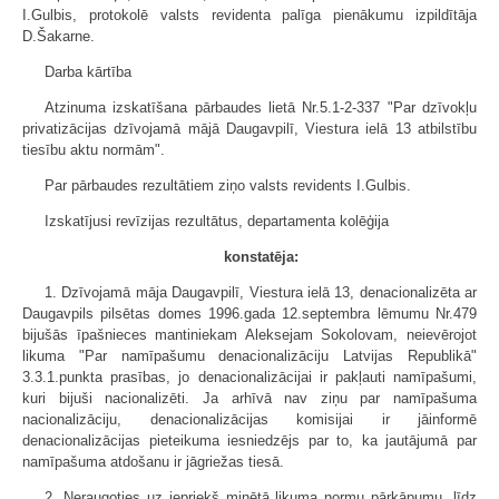
I.Gulbis, protokolē valsts revidenta palīga pienākumu izpildītāja
D.Šakarne.
Darba kārtība
Atzinuma izskatīšana pārbaudes lietā Nr.5.1-2-337 "Par dzīvokļu
privatizācijas dzīvojamā mājā Daugavpilī, Viestura ielā 13 atbilstību
tiesību aktu normām".
Par pārbaudes rezultātiem ziņo valsts revidents I.Gulbis.
Izskatījusi revīzijas rezultātus, departamenta kolēģija
konstatēja:
1. Dzīvojamā māja Daugavpilī, Viestura ielā 13, denacionalizēta ar
Daugavpils pilsētas domes 1996.gada 12.septembra lēmumu Nr.479
bijušās īpašnieces mantiniekam Aleksejam Sokolovam, neievērojot
likuma "Par namīpašumu denacionalizāciju Latvijas Republikā"
3.3.1.punkta prasības, jo denacionalizācijai ir pakļauti namīpašumi,
kuri bijuši nacionalizēti. Ja arhīvā nav ziņu par namīpašuma
nacionalizāciju, denacionalizācijas komisijai ir jāinformē
denacionalizācijas pieteikuma iesniedzējs par to, ka jautājumā par
namīpašuma atdošanu ir jāgriežas tiesā.
2. Neraugoties uz iepriekš minētā likuma normu pārkāpumu, līdz