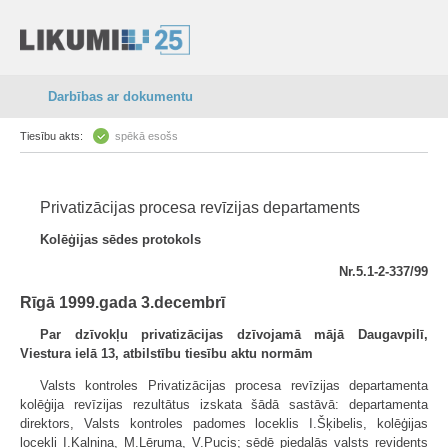
Darbības ar dokumentu
Tiesību akts:
spēkā esošs
Privatizācijas procesa revīzijas departaments
Kolēģijas sēdes protokols
Nr.5.1-2-337/99
Rīgā 1999.gada 3.decembrī
Par dzīvokļu privatizācijas dzīvojamā mājā Daugavpilī,
Viestura ielā 13, atbilstību tiesību aktu normām
Valsts kontroles Privatizācijas procesa revīzijas departamenta
kolēģija revīzijas rezultātus izskata šādā sastāvā: departamenta
direktors, Valsts kontroles padomes loceklis I.Šķibelis, kolēģijas
locekļi I.Kalniņa, M.Lēruma, V.Pucis; sēdē piedalās valsts revidents