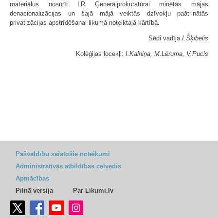
materiālus nosūtīt LR Ģenerālprokuratūrai minētās mājas
denacionalizācijas un šajā mājā veiktās dzīvokļu paātrinātās
privatizācijas apstrīdēšanai likumā noteiktajā kārtībā.
Sēdi vadīja
I.Šķibelis
Kolēģijas locekļi:
I.Kalniņa, M.Lēruma, V.Pucis
Pašvaldību saistošie noteikumi
Administratīvās atbildības ceļvedis
Apmācības
Pilnā versija
Par Likumi.lv