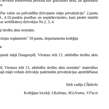
eviena ieinteresētā persona nav griezusies tiesā, lai apstrīdētu
tu.
"Par valsts un pašvaldību dzīvojamo māju privatizāciju" 2.panta
., 4.10.punktu prasības un nepārliecinoties, kam pieder minētā
s sertifikātos) dzīvokļus Nr.2, 3, 4.
īgi tiesību aktu normām.
vīzijas reglaments" 59.pantu, departamenta kolēģija
a:
ojamā mājā Daugavpilī, Viestura ielā 13, atbilstību tiesību aktu
, Viestura ielā 13, atbilstību tiesību aktu normām" materiālus
ā mājā veiktās dzīvokļu paātrinātās privatizācijas apstrīdēšanai
Sēdi vadīja
I.Šķibelis
Kolēģijas locekļi:
I.Kalniņa, M.Lēruma, V.Pucis