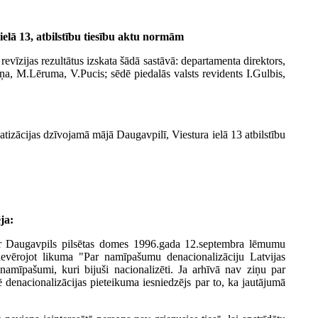
ielā 13, atbilstību tiesību aktu normām
revīzijas rezultātus izskata šādā sastāvā: departamenta direktors,
iņa, M.Lēruma, V.Pucis; sēdē piedalās valsts revidents I.Gulbis,
tizācijas dzīvojamā mājā Daugavpilī, Viestura ielā 13 atbilstību
ja:
 ar Daugavpils pilsētas domes 1996.gada 12.septembra lēmumu
evērojot likuma "Par namīpašumu denacionalizāciju Latvijas
 namīpašumi, kuri bijuši nacionalizēti. Ja arhīvā nav ziņu par
ē denacionalizācijas pieteikuma iesniedzējs par to, ka jautājumā