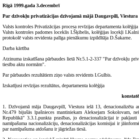
Rīgā 1999.gada 3.decembrī
Par dzīvokļu privatizācijas dzīvojamā mājā Daugavpilī, Viestura 
Valsts kontroles Privatizācijas procesa revīzijas departamenta kolēģija 
Valsts kontroles padomes loceklis I.Šķibelis, kolēģijas locekļi I.Kaln
protokolē valsts revidenta palīga pienākumu izpildītāja D.Šakarne.
Darba kārtība
Atzinuma izskatīšana pārbaudes lietā Nr.5.1-2-337 "Par dzīvokļu priva
tiesību aktu normām".
Par pārbaudes rezultātiem ziņo valsts revidents I.Gulbis.
Izskatījusi revīzijas rezultātus, departamenta kolēģija
konstatē
1. Dzīvojamā māja Daugavpilī, Viestura ielā 13, denacionalizēta
Nr.479 bijušās īpašnieces mantiniekam Aleksejam Sokolovam, nei
Republikā" 3.3.1.punkta prasības, jo denacionalizācijai ir pakļauti
namīpašuma nacionalizāciju, denacionalizācijas komisijai ir jāinform
par namīpašuma atdošanu ir jāgriežas tiesā.