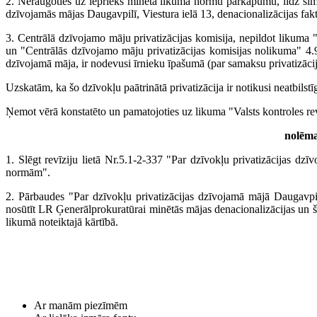
2. Neraugoties uz iepriekš minētā likuma normu pārkāpumu, līdz šim n
dzīvojamās mājas Daugavpilī, Viestura ielā 13, denacionalizācijas fak
3. Centrālā dzīvojamo māju privatizācijas komisija, nepildot likuma 
un "Centrālās dzīvojamo māju privatizācijas komisijas nolikuma" 4.9
dzīvojamā māja, ir nodevusi īrnieku īpašumā (par samaksu privatizācija
Uzskatām, ka šo dzīvokļu paātrinātā privatizācija ir notikusi neatbilst
Ņemot vērā konstatēto un pamatojoties uz likuma "Valsts kontroles re
nolēm
1. Slēgt revīziju lietā Nr.5.1-2-337 "Par dzīvokļu privatizācijas dzīv
normām".
2. Pārbaudes "Par dzīvokļu privatizācijas dzīvojamā mājā Daugavpilī
nosūtīt LR Ģenerālprokuratūrai minētās mājas denacionalizācijas un šaj
likumā noteiktajā kārtībā.
Ar manām piezīmēm