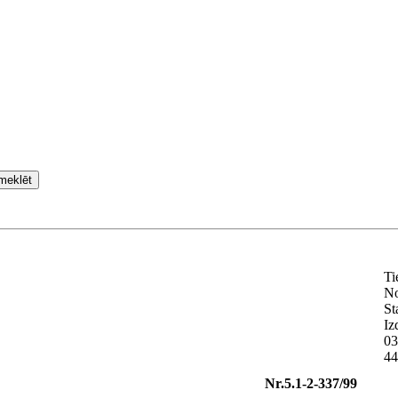
meklēt
Ti
N
St
Iz
03
44
Nr.5.1-2-337/99