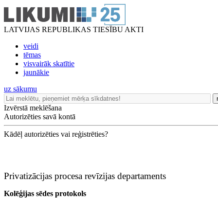
LATVIJAS REPUBLIKAS TIESĪBU AKTI
veidi
tēmas
visvairāk skatītie
jaunākie
uz sākumu
Izvērstā meklēšana
Autorizēties savā kontā
Kādēļ autorizēties vai reģistrēties?
Privatizācijas procesa revīzijas departaments
Kolēģijas sēdes protokols