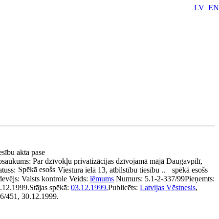
LV
EN
esību akta pase
osaukums:
Par dzīvokļu privatizācijas dzīvojamā mājā Daugavpilī,
Spēkā esošs
atuss:
Viestura ielā 13, atbilstību tiesību ..
spēkā esošs
devējs:
Valsts kontrole
Veids:
lēmums
Numurs:
5.1-2-337/99
Pieņemts:
.12.1999.
Stājas spēkā:
03.12.1999.
Publicēts:
Latvijas Vēstnesis
,
6/451, 30.12.1999.