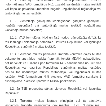
noformēšanas VAD formulārus Nr.1 uzglabā saņēmējā muitas iestādē
vai kopā ar pavaddokumentiem nogādā uzglabāšanai reģionālajā vai
teritoriālajā muitas iestādē;
1.1.2. Vienreizējā galvojuma iesniegšanas gadījumā galvojumu
nogādā reģionālajā vai teritoriālajā muitas iestādē nogādāšanai
Galvenajā muitas pārvaldē;
1.1.3. VAD formulārus Nr.4 un Nr.5 nodod pārvadātāja rīcībā, lai
tos iesniegtu deklarācijā norādītajā Lietuvas Republikas vai Igaunijas
Republikas saņēmējā muitas iestādē;
1.1.4. Galvenās muitas pārvaldes Tranzīta kontroles daļas Muitas
dokumentu apstrādes nodaļa (turpmāk tekstā MDAN) nekavējoties,
bet ne vēlāk kā 5 dienas pēc formulāru Nr.5 saņemšanas no Lietuvas
Republikas vai Igaunijas Republikas saņēmējas muitas iestādes
nosūta tos nosūtītājas muitas teritoriālajai vai reģionālajai muitas
iestādei. VAD formulāriem Nr.5 pievieno VAD formulāru sarakstu 2
eksemplāros. Sarakstu paraksta MDAN priekšnieks.
1.2. Ja T1B procedūra sākas Lietuvas Republikā vai Igaunijas
Republikā:
1.2.1. Tranzīta muitas iestāde principāla vai tā pārstāvja
iesniegtos tranzīta paziņojuma dokumentus TC-10 (1.pielikums),