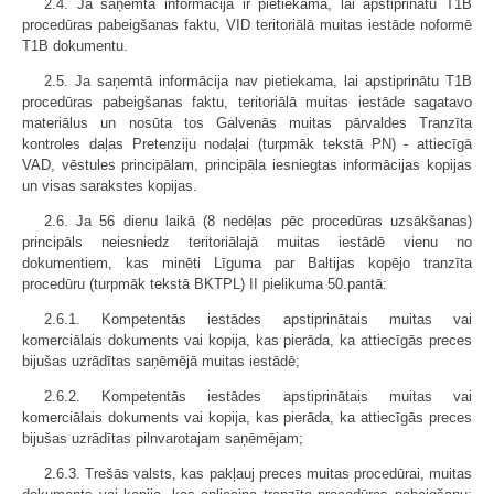
2.4. Ja saņemtā informācija ir pietiekama, lai apstiprinātu T1B
procedūras pabeigšanas faktu, VID teritoriālā muitas iestāde noformē
T1B dokumentu.
2.5. Ja saņemtā informācija nav pietiekama, lai apstiprinātu T1B
procedūras pabeigšanas faktu, teritoriālā muitas iestāde sagatavo
materiālus un nosūta tos Galvenās muitas pārvaldes Tranzīta
kontroles daļas Pretenziju nodaļai (turpmāk tekstā PN) - attiecīgā
VAD, vēstules principālam, principāla iesniegtas informācijas kopijas
un visas sarakstes kopijas.
2.6. Ja 56 dienu laikā (8 nedēļas pēc procedūras uzsākšanas)
principāls neiesniedz teritoriālajā muitas iestādē vienu no
dokumentiem, kas minēti Līguma par Baltijas kopējo tranzīta
procedūru (turpmāk tekstā BKTPL) II pielikuma 50.pantā:
2.6.1. Kompetentās iestādes apstiprinātais muitas vai
komerciālais dokuments vai kopija, kas pierāda, ka attiecīgās preces
bijušas uzrādītas saņēmējā muitas iestādē;
2.6.2. Kompetentās iestādes apstiprinātais muitas vai
komerciālais dokuments vai kopija, kas pierāda, ka attiecīgās preces
bijušas uzrādītas pilnvarotajam saņēmējam;
2.6.3. Trešās valsts, kas pakļauj preces muitas procedūrai, muitas