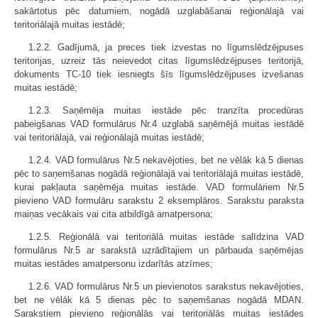
sakārtotus pēc datumiem, nogādā uzglabāšanai reģionālajā vai
teritoriālajā muitas iestādē;
1.2.2. Gadījumā, ja preces tiek izvestas no līgumslēdzējpuses
teritorijas, uzreiz tās neievedot citas līgumslēdzējpuses teritorijā,
dokuments TC-10 tiek iesniegts šīs līgumslēdzējpuses izvešanas
muitas iestādē;
1.2.3. Saņēmēja muitas iestāde pēc tranzīta procedūras
pabeigšanas VAD formulārus Nr.4 uzglabā saņēmējā muitas iestādē
vai teritoriālajā, vai reģionālajā muitas iestādē;
1.2.4. VAD formulārus Nr.5 nekavējoties, bet ne vēlāk kā 5 dienas
pēc to saņemšanas nogādā reģionālajā vai teritoriālajā muitas iestādē,
kurai pakļauta saņēmēja muitas iestāde. VAD formulāriem Nr.5
pievieno VAD formulāru sarakstu 2 eksemplāros. Sarakstu paraksta
maiņas vecākais vai cita atbildīgā amatpersona;
1.2.5. Reģionālā vai teritoriālā muitas iestāde salīdzina VAD
formulārus Nr.5 ar sarakstā uzrādītajiem un pārbauda saņēmējas
muitas iestādes amatpersonu izdarītās atzīmes;
1.2.6. VAD formulārus Nr.5 un pievienotos sarakstus nekavējoties,
bet ne vēlāk kā 5 dienas pēc to saņemšanas nogādā MDAN.
Sarakstiem pievieno reģionālās vai teritoriālās muitas iestādes