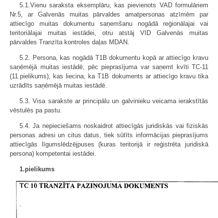
5.1.Vienu saraksta eksemplāru, kas pievienots VAD formulāriem
Nr.5, ar Galvenās muitas pārvaldes amatpersonas atzīmēm par
attiecīgo muitas dokumentu saņemšanu nogādā reģionālajai vai
teritoriālajai muitas iestādei, otru atstāj VID Galvenās muitas
pārvaldes Tranzīta kontroles daļas MDAN.
5.2. Persona, kas nogādā T1B dokumentu kopā ar attiecīgo kravu
saņēmējā muitas iestādē, pēc pieprasījuma var saņemt kvīti TC-11
(11.pielikums), kas liecina, ka T1B dokuments ar attiecīgo kravu tika
uzrādīts saņēmējā muitas iestādē.
5.3. Visa sarakste ar principālu un galvinieku veicama ierakstītās
vēstulēs pa pastu.
5.4. Ja nepieciešams noskaidrot attiecīgās juridiskās vai fiziskās
personas adresi un citus datus, tiek sūtīts informācijas pieprasījums
attiecīgās līgumslēdzējpuses (kuras teritorijā ir reģistrēta juridiskā
persona) kompetentai iestādei.
1.pielikums