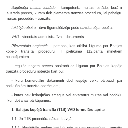
Saņēmēja muitas iestāde
- kompetenta muitas iestāde, kurā ir
jāuzrāda preces, kurām tiek piemērota tranzīta procedūra, lai pabeigtu
muitas procedūru - tranzīts.
Iekšējā robeža
- divu līgumslēdzēju pušu savstarpēja robeža.
VAD
- vienotais administratīvais dokuments.
Pilnvarotais saņēmējs
- persona, kas atbilst Līguma par Baltijas
kopējo tranzīta procedūru II pielikuma 112.pantā minētiem
nosacījumiem:
- regulāri saņem preces saskaņā ar Līguma par Baltijas kopējo
tranzīta procedūru noteikto kārtību;
- kuru komerciālie dokumenti dod iespēju veikt pārbaudi par
notikušajām tranzīta operācijam;
- kuras nav izdarījušas smagus vai atkārtotus muitas vai nodokļu
likumdošanas pārkāpumus.
1. Baltijas kopējā tranzīta (T1B) VAD formulāru aprite
1.1. Ja T1B procedūra sākas Latvijā:
1.1.1. Nosūtītāja muitas iestāde pēc muitas procedūras - tranzīts