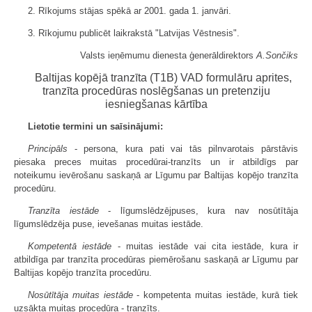
2. Rīkojums stājas spēkā ar 2001. gada 1. janvāri.
3. Rīkojumu publicēt laikrakstā "Latvijas Vēstnesis".
Valsts ieņēmumu dienesta ģenerāldirektors
A.Sončiks
Baltijas kopējā tranzīta (T1B) VAD formulāru aprites,
tranzīta procedūras noslēgšanas un pretenziju
iesniegšanas kārtība
Lietotie termini un saīsinājumi:
Principāls
- persona, kura pati vai tās pilnvarotais pārstāvis
piesaka preces muitas procedūrai-tranzīts un ir atbildīgs par
noteikumu ievērošanu saskaņā ar Līgumu par Baltijas kopējo tranzīta
procedūru.
Tranzīta iestāde
- līgumslēdzējpuses, kura nav nosūtītāja
līgumslēdzēja puse, ievešanas muitas iestāde.
Kompetentā iestāde
- muitas iestāde vai cita iestāde, kura ir
atbildīga par tranzīta procedūras piemērošanu saskaņā ar Līgumu par
Baltijas kopējo tranzīta procedūru.
Nosūtītāja muitas iestāde
- kompetenta muitas iestāde, kurā tiek
uzsākta muitas procedūra - tranzīts.