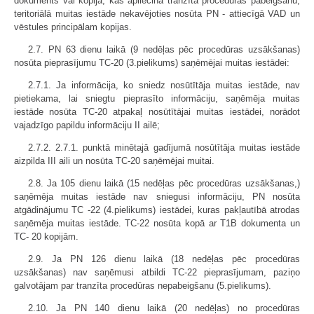
dokuments vai kopija, kas apliecina tranzīta procedūras pabeigšanu;
teritoriālā muitas iestāde nekavējoties nosūta PN - attiecīgā VAD un
vēstules principālam kopijas.
2.7. PN 63 dienu laikā (9 nedēļas pēc procedūras uzsākšanas)
nosūta pieprasījumu TC-20 (3.pielikums) saņēmējai muitas iestādei:
2.7.1. Ja informācija, ko sniedz nosūtītāja muitas iestāde, nav
pietiekama, lai sniegtu pieprasīto informāciju, saņēmēja muitas
iestāde nosūta TC-20 atpakaļ nosūtītājai muitas iestādei, norādot
vajadzīgo papildu informāciju II ailē;
2.7.2. 2.7.1. punktā minētajā gadījumā nosūtītāja muitas iestāde
aizpilda III aili un nosūta TC-20 saņēmējai muitai.
2.8. Ja 105 dienu laikā (15 nedēļas pēc procedūras uzsākšanas,)
saņēmēja muitas iestāde nav sniegusi informāciju, PN nosūta
atgādinājumu TC -22 (4.pielikums) iestādei, kuras pakļautībā atrodas
saņēmēja muitas iestāde. TC-22 nosūta kopā ar T1B dokumenta un
TC- 20 kopijām.
2.9. Ja PN 126 dienu laikā (18 nedēļas pēc procedūras
uzsākšanas) nav saņēmusi atbildi TC-22 pieprasījumam, paziņo
galvotājam par tranzīta procedūras nepabeigšanu (5.pielikums).
2.10. Ja PN 140 dienu laikā (20 nedēļas) no procedūras