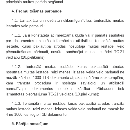
principāla muitas parāda segšanai.
4. Pēcmuitošanas pārbaude
4.1. Lai atklātu un novērstu nelikumīgu rīcību, teritoriālās muitas
iestādes veic pārbaudi:
4.1.1. Ja ir konstatēta acīmredzama kļūda vai ir pamats šaubīties
par dokumentos sniegtās informācijas atbilstību, teritoriālā muitas
iestāde, kuras pakļautībā atrodas nosūtītāja muitas iestāde, veic
pēcmuitošanas pārbaudi, nosūtot saņēmējai muitas iestādei TC-21
veidlapu (10.pielikums);
4.1.2. Teritoriālā muitas iestāde, kuras pakļautībā atrodas
nosūtītāja muitas iestāde, reizi mēnesī izlases veidā veic pārbaudi ne
mazāk kā 4 no 1000 T1B dokumenta atpakaļnosūtāmo 5.eksemplāru,
kam tranzīta procedūra ir noslēgta savlaicīgi un atbilstoši
normatīvajos dokumentos noteiktai kārtībai. Pārbaudei tiek
izmantotas pieprasījuma TC-21 veidlapa (10.pielikums);
4.1.3. Teritoriālā muitas iestāde, kuras pakļautībā atrodas tranzīta
muitas iestāde, reizi mēnesī izlases veidā veic pārbaudi ne mazāk kā
4 no 1000 iesniegto T1B dokumentu.
5. Pārējie nosacījumi