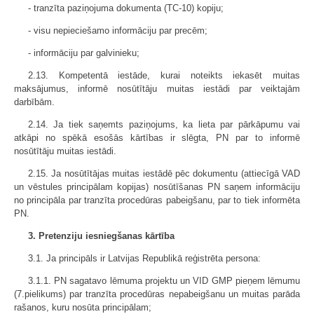
- tranzīta paziņojuma dokumenta (TC-10) kopiju;
- visu nepieciešamo informāciju par precēm;
- informāciju par galvinieku;
2.13. Kompetentā iestāde, kurai noteikts iekasēt muitas
maksājumus, informē nosūtītāju muitas iestādi par veiktajām
darbībām.
2.14. Ja tiek saņemts paziņojums, ka lieta par pārkāpumu vai
atkāpi no spēkā esošās kārtības ir slēgta, PN par to informē
nosūtītāju muitas iestādi.
2.15. Ja nosūtītājas muitas iestādē pēc dokumentu (attiecīgā VAD
un vēstules principālam kopijas) nosūtīšanas PN saņem informāciju
no principāla par tranzīta procedūras pabeigšanu, par to tiek informēta
PN.
3. Pretenziju iesniegšanas kārtība
3.1. Ja principāls ir Latvijas Republikā reģistrēta persona:
3.1.1. PN sagatavo lēmuma projektu un VID GMP pieņem lēmumu
(7.pielikums) par tranzīta procedūras nepabeigšanu un muitas parāda
rašanos, kuru nosūta principālam;