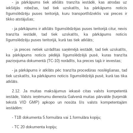
- ja pārkāpums tiek atklāts tranzīta iestādē, kas atrodas uz
iekšējās robežas, tad tiek uzskatīts, ka pārkāpums noticis
līgumslēdzēju puses teritorijā, kuru transportlīdzeklis vai preces ir
tikko atstājušas;
- ja pārkāpums ir atklāts līgumslēdzējas puses teritorijā citur, nevis
tranzīta iestādē, tad tiek uzskatīts, ka pārkāpums noticis
līgumslēdzēju puses teritorijā, kurā tas tiek atklāts;
- ja preces netiek uzrādītas saņēmējā iestādē, tad tiek uzskatīts,
ka pārkāpums noticis pēdējā līgumslēdzējā pusē, kuras tranzīta
paziņojuma dokumentā (TC-10) norādīts, ka preces tajā ir ievestas;
- ja pārkāpums ir atklāts pēc tranzīta procedūras noslēgšanas, tad
tiek uzskatīts, ka pārkāpums noticis līgumslēdzējā pusē, kurā tas tika
atklāts.
2.12. Ja muitas maksājumus iekasē citas valsts kompetentā
iestāde, Valsts ieņēmumu dienesta Galvenā muitas pārvalde (turpmāk
tekstā VID GMP) apkopo un nosūta šīs valsts kompetentajām
iestādēm:
- T1B dokumenta 5.formulāra vai 1.formulāra kopiju;
- TC 20 dokumenta kopiju;