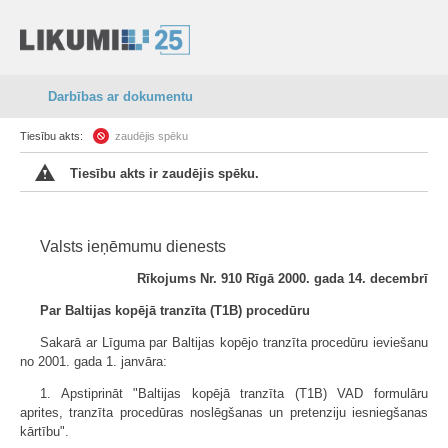
Darbības ar dokumentu
Tiesību akts:
zaudējis spēku
Tiesību akts ir zaudējis spēku.
Valsts ieņēmumu dienests
Rīkojums Nr. 910 Rīgā 2000. gada 14. decembrī
Par Baltijas kopējā tranzīta (T1B) procedūru
Sakarā ar Līguma par Baltijas kopējo tranzīta procedūru ieviešanu
no 2001. gada 1. janvāra:
1. Apstiprināt "Baltijas kopējā tranzīta (T1B) VAD formulāru
aprites, tranzīta procedūras noslēgšanas un pretenziju iesniegšanas
kārtību".