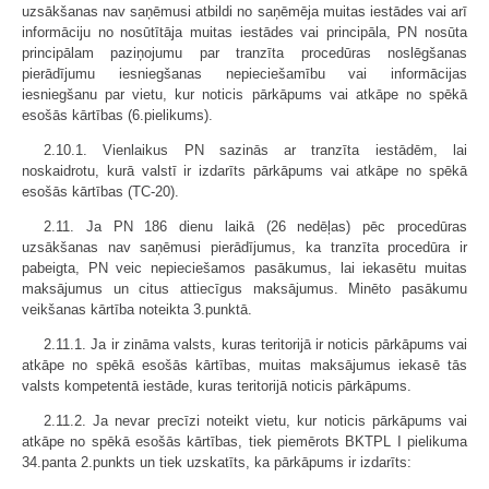
uzsākšanas nav saņēmusi atbildi no saņēmēja muitas iestādes vai arī
informāciju no nosūtītāja muitas iestādes vai principāla, PN nosūta
principālam paziņojumu par tranzīta procedūras noslēgšanas
pierādījumu iesniegšanas nepieciešamību vai informācijas
iesniegšanu par vietu, kur noticis pārkāpums vai atkāpe no spēkā
esošās kārtības (6.pielikums).
2.10.1. Vienlaikus PN sazinās ar tranzīta iestādēm, lai
noskaidrotu, kurā valstī ir izdarīts pārkāpums vai atkāpe no spēkā
esošās kārtības (TC-20).
2.11. Ja PN 186 dienu laikā (26 nedēļas) pēc procedūras
uzsākšanas nav saņēmusi pierādījumus, ka tranzīta procedūra ir
pabeigta, PN veic nepieciešamos pasākumus, lai iekasētu muitas
maksājumus un citus attiecīgus maksājumus. Minēto pasākumu
veikšanas kārtība noteikta 3.punktā.
2.11.1. Ja ir zināma valsts, kuras teritorijā ir noticis pārkāpums vai
atkāpe no spēkā esošās kārtības, muitas maksājumus iekasē tās
valsts kompetentā iestāde, kuras teritorijā noticis pārkāpums.
2.11.2. Ja nevar precīzi noteikt vietu, kur noticis pārkāpums vai
atkāpe no spēkā esošās kārtības, tiek piemērots BKTPL I pielikuma
34.panta 2.punkts un tiek uzskatīts, ka pārkāpums ir izdarīts: