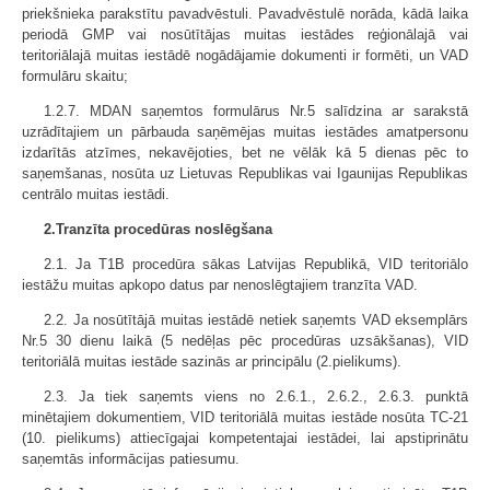
priekšnieka parakstītu pavadvēstuli. Pavadvēstulē norāda, kādā laika
periodā GMP vai nosūtītājas muitas iestādes reģionālajā vai
teritoriālajā muitas iestādē nogādājamie dokumenti ir formēti, un VAD
formulāru skaitu;
1.2.7. MDAN saņemtos formulārus Nr.5 salīdzina ar sarakstā
uzrādītajiem un pārbauda saņēmējas muitas iestādes amatpersonu
izdarītās atzīmes, nekavējoties, bet ne vēlāk kā 5 dienas pēc to
saņemšanas, nosūta uz Lietuvas Republikas vai Igaunijas Republikas
centrālo muitas iestādi.
2.Tranzīta procedūras noslēgšana
2.1. Ja T1B procedūra sākas Latvijas Republikā, VID teritoriālo
iestāžu muitas apkopo datus par nenoslēgtajiem tranzīta VAD.
2.2. Ja nosūtītājā muitas iestādē netiek saņemts VAD eksemplārs
Nr.5 30 dienu laikā (5 nedēļas pēc procedūras uzsākšanas), VID
teritoriālā muitas iestāde sazinās ar principālu (2.pielikums).
2.3. Ja tiek saņemts viens no 2.6.1., 2.6.2., 2.6.3. punktā
minētajiem dokumentiem, VID teritoriālā muitas iestāde nosūta TC-21
(10. pielikums) attiecīgajai kompetentajai iestādei, lai apstiprinātu
saņemtās informācijas patiesumu.