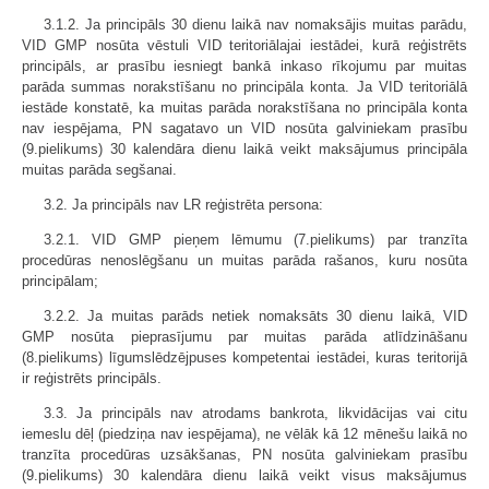
3.1.2. Ja principāls 30 dienu laikā nav nomaksājis muitas parādu,
VID GMP nosūta vēstuli VID teritoriālajai iestādei, kurā reģistrēts
principāls, ar prasību iesniegt bankā inkaso rīkojumu par muitas
parāda summas norakstīšanu no principāla konta. Ja VID teritoriālā
iestāde konstatē, ka muitas parāda norakstīšana no principāla konta
nav iespējama, PN sagatavo un VID nosūta galviniekam prasību
(9.pielikums) 30 kalendāra dienu laikā veikt maksājumus principāla
muitas parāda segšanai.
3.2. Ja principāls nav LR reģistrēta persona:
3.2.1. VID GMP pieņem lēmumu (7.pielikums) par tranzīta
procedūras nenoslēgšanu un muitas parāda rašanos, kuru nosūta
principālam;
3.2.2. Ja muitas parāds netiek nomaksāts 30 dienu laikā, VID
GMP nosūta pieprasījumu par muitas parāda atlīdzināšanu
(8.pielikums) līgumslēdzējpuses kompetentai iestādei, kuras teritorijā
ir reģistrēts principāls.
3.3. Ja principāls nav atrodams bankrota, likvidācijas vai citu
iemeslu dēļ (piedziņa nav iespējama), ne vēlāk kā 12 mēnešu laikā no
tranzīta procedūras uzsākšanas, PN nosūta galviniekam prasību
(9.pielikums) 30 kalendāra dienu laikā veikt visus maksājumus