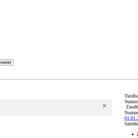
meklēt
Tiesīb
Statuss
Zaudē
Numur
01.01.
Saistī