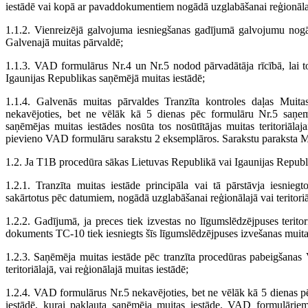
iestādē vai kopā ar pavaddokumentiem nogādā uzglabāšanai reģionālajā 
1.1.2. Vienreizējā galvojuma iesniegšanas gadījumā galvojumu nogādā
Galvenajā muitas pārvaldē;
1.1.3. VAD formulārus Nr.4 un Nr.5 nodod pārvadātāja rīcībā, lai to
Igaunijas Republikas saņēmējā muitas iestādē;
1.1.4. Galvenās muitas pārvaldes Tranzīta kontroles daļas Mui
nekavējoties, bet ne vēlāk kā 5 dienas pēc formulāru Nr.5 saņe
saņēmējas muitas iestādes nosūta tos nosūtītājas muitas teritoriāla
pievieno VAD formulāru sarakstu 2 eksemplāros. Sarakstu paraksta
1.2. Ja T1B procedūra sākas Lietuvas Republikā vai Igaunijas Republ
1.2.1. Tranzīta muitas iestāde principāla vai tā pārstāvja iesnie
sakārtotus pēc datumiem, nogādā uzglabāšanai reģionālajā vai teritoriā
1.2.2. Gadījumā, ja preces tiek izvestas no līgumslēdzējpuses teritori
dokuments TC-10 tiek iesniegts šīs līgumslēdzējpuses izvešanas muita
1.2.3. Saņēmēja muitas iestāde pēc tranzīta procedūras pabeigšana
teritoriālajā, vai reģionālajā muitas iestādē;
1.2.4. VAD formulārus Nr.5 nekavējoties, bet ne vēlāk kā 5 dienas pē
iestādē, kurai pakļauta saņēmēja muitas iestāde. VAD formulāri