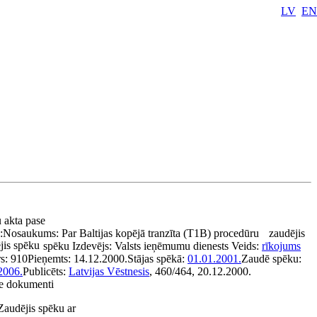
LV
EN
u akta pase
:
Nosaukums:
Par Baltijas kopējā tranzīta (T1B) procedūru
zaudējis
jis spēku
spēku
Izdevējs:
Valsts ieņēmumu dienests
Veids:
rīkojums
s:
910
Pieņemts:
14.12.2000.
Stājas spēkā:
01.01.2001.
Zaudē spēku:
2006.
Publicēts:
Latvijas Vēstnesis
, 460/464, 20.12.2000.
tie dokumenti
Zaudējis spēku ar