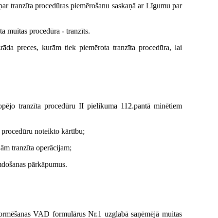
ga par tranzīta procedūras piemērošanu saskaņā ar Līgumu par
a muitas procedūra - tranzīts.
rāda preces, kurām tiek piemērota tranzīta procedūra, lai
opējo tranzīta procedūru II pielikuma 112.pantā minētiem
 procedūru noteikto kārtību;
jām tranzīta operācijam;
kumdošanas pārkāpumus.
 noformēšanas VAD formulārus Nr.1 uzglabā saņēmējā muitas