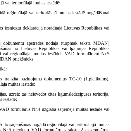
vai teritoriālajā muitas iestādē;
 reģionālajā vai teritoriālajā muitas iestādē nogādāšanai
s iesniegtu deklarācijā norādītajā Lietuvas Republikas vai
tas dokumentu apstrādes nodaļa (turpmāk tekstā MDAN)
mšanas no Lietuvas Republikas vai Igaunijas Republikas
jai vai reģionālajai muitas iestādei. VAD formulāriem Nr.5
 MDAN priekšnieks.
ikā:
gtos tranzīta paziņojuma dokumentus TC-10 (1.pielikums),
lajā muitas iestādē;
jas, uzreiz tās neievedot citas līgumslēdzējpuses teritorijā,
s iestādē;
s VAD formulārus Nr.4 uzglabā saņēmējā muitas iestādē vai
c to saņemšanas nogādā reģionālajā vai teritoriālajā muitas
em Nr.5 pievieno VAD formulāru sarakstu 2 eksemplāros.