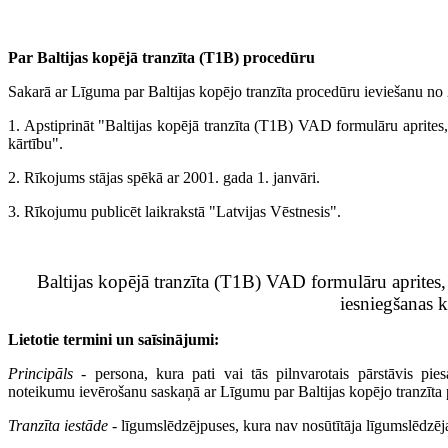
Par Baltijas kopējā tranzīta (T1B) procedūru
Sakarā ar Līguma par Baltijas kopējo tranzīta procedūru ieviešanu no 
1. Apstiprināt "Baltijas kopējā tranzīta (T1B) VAD formulāru aprites,
kārtību".
2. Rīkojums stājas spēkā ar 2001. gada 1. janvāri.
3. Rīkojumu publicēt laikrakstā "Latvijas Vēstnesis".
Baltijas kopējā tranzīta (T1B) VAD formulāru aprites,
iesniegšanas k
Lietotie termini un saīsinājumi:
Principāls
- persona, kura pati vai tās pilnvarotais pārstāvis pies
noteikumu ievērošanu saskaņā ar Līgumu par Baltijas kopējo tranzīta
Tranzīta iestāde
- līgumslēdzējpuses, kura nav nosūtītāja līgumslēdzēja