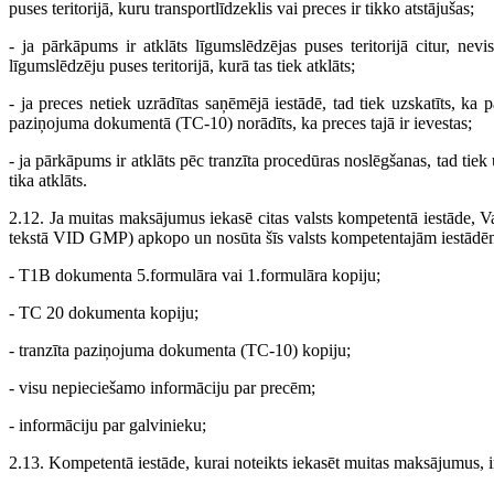
puses teritorijā, kuru transportlīdzeklis vai preces ir tikko atstājušas;
- ja pārkāpums ir atklāts līgumslēdzējas puses teritorijā citur, nevi
līgumslēdzēju puses teritorijā, kurā tas tiek atklāts;
- ja preces netiek uzrādītas saņēmējā iestādē, tad tiek uzskatīts, ka
paziņojuma dokumentā (TC-10) norādīts, ka preces tajā ir ievestas;
- ja pārkāpums ir atklāts pēc tranzīta procedūras noslēgšanas, tad tiek
tika atklāts.
2.12. Ja muitas maksājumus iekasē citas valsts kompetentā iestāde, 
tekstā VID GMP) apkopo un nosūta šīs valsts kompetentajām iestādē
- T1B dokumenta 5.formulāra vai 1.formulāra kopiju;
- TC 20 dokumenta kopiju;
- tranzīta paziņojuma dokumenta (TC-10) kopiju;
- visu nepieciešamo informāciju par precēm;
- informāciju par galvinieku;
2.13. Kompetentā iestāde, kurai noteikts iekasēt muitas maksājumus, i