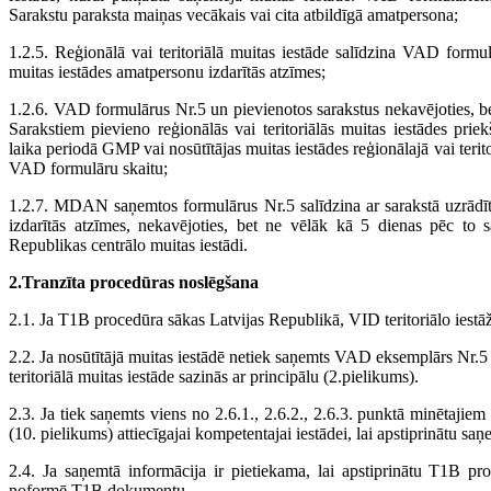
Sarakstu paraksta maiņas vecākais vai cita atbildīgā amatpersona;
1.2.5. Reģionālā vai teritoriālā muitas iestāde salīdzina VAD formu
muitas iestādes amatpersonu izdarītās atzīmes;
1.2.6. VAD formulārus Nr.5 un pievienotos sarakstus nekavējoties,
Sarakstiem pievieno reģionālās vai teritoriālās muitas iestādes prie
laika periodā GMP vai nosūtītājas muitas iestādes reģionālajā vai teri
VAD formulāru skaitu;
1.2.7. MDAN saņemtos formulārus Nr.5 salīdzina ar sarakstā uzrādī
izdarītās atzīmes, nekavējoties, bet ne vēlāk kā 5 dienas pēc to
Republikas centrālo muitas iestādi.
2.Tranzīta procedūras noslēgšana
2.1. Ja T1B procedūra sākas Latvijas Republikā, VID teritoriālo iest
2.2. Ja nosūtītājā muitas iestādē netiek saņemts VAD eksemplārs Nr.5
teritoriālā muitas iestāde sazinās ar principālu (2.pielikums).
2.3. Ja tiek saņemts viens no 2.6.1., 2.6.2., 2.6.3. punktā minētaji
(10. pielikums) attiecīgajai kompetentajai iestādei, lai apstiprinātu sa
2.4. Ja saņemtā informācija ir pietiekama, lai apstiprinātu T1B pro
noformē T1B dokumentu.