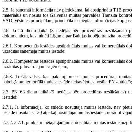
2.5. Ja saņemtā informācija nav pietiekama, lai apstiprinātu T1B proce
materiālus un nosūta tos Galvenās muitas pārvaldes Tranzīta kontrole
VAD, vēstules principālam, principāla iesniegtas informācijas kopijas 
2.6. Ja 56 dienu laikā (8 nedēļas pēc procedūras uzsākšanas) pri
dokumentiem, kas minēti Līguma par Baltijas kopējo tranzīta procedū
2.6.1. Kompetentās iestādes apstiprinātais muitas vai komerciālais dok
uzrādītas saņēmējā muitas iestādē;
2.6.2. Kompetentās iestādes apstiprinātais muitas vai komerciālais dok
uzrādītas pilnvarotajam saņēmējam;
2.6.3. Trešās valsts, kas pakļauj preces muitas procedūrai, muita
pabeigšanu; teritoriālā muitas iestāde nekavējoties nosūta PN - attiec
2.7. PN 63 dienu laikā (9 nedēļas pēc procedūras uzsākšanas) no
iestādei:
2.7.1. Ja informācija, ko sniedz nosūtītāja muitas iestāde, nav piet
iestāde nosūta TC-20 atpakaļ nosūtītājai muitas iestādei, norādot vajad
2.7.2. 2.7.1. punktā minētajā gadījumā nosūtītāja muitas iestāde aizpil