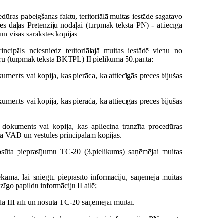
dūras pabeigšanas faktu, teritoriālā muitas iestāde sagatavo
s daļas Pretenziju nodaļai (turpmāk tekstā PN) - attiecīgā
un visas sarakstes kopijas.
ncipāls neiesniedz teritoriālajā muitas iestādē vienu no
ru (turpmāk tekstā BKTPL) II pielikuma 50.pantā:
uments vai kopija, kas pierāda, ka attiecīgās preces bijušas
uments vai kopija, kas pierāda, ka attiecīgās preces bijušas
s dokuments vai kopija, kas apliecina tranzīta procedūras
īgā VAD un vēstules principālam kopijas.
sūta pieprasījumu TC-20 (3.pielikums) saņēmējai muitas
iekama, lai sniegtu pieprasīto informāciju, saņēmēja muitas
zīgo papildu informāciju II ailē;
da III aili un nosūta TC-20 saņēmējai muitai.