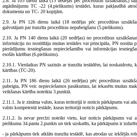
2.8. Ja 105 dienu laikā (15 nedēļas pēc procedūras uzsākšanas,) sa
atgādinājumu TC -22 (4.pielikums) iestādei, kuras pakļautībā at
dokumenta un TC- 20 kopijām.
2.9. Ja PN 126 dienu laikā (18 nedēļas pēc procedūras uzsākša
galvotājam par tranzīta procedūras nepabeigšanu (5.pielikums).
2.10. Ja PN 140 dienu laikā (20 nedēļas) no procedūras uzsākšanas
informāciju no nosūtītāja muitas iestādes vai principāla, PN nosūta 
pierādījumu iesniegšanas nepieciešamību vai informācijas iesniegš
esošās kārtības (6.pielikums).
2.10.1. Vienlaikus PN sazinās ar tranzīta iestādēm, lai noskaidrotu, 
kārtības (TC-20).
2.11. Ja PN 186 dienu laikā (26 nedēļas) pēc procedūras uzsākša
pabeigta, PN veic nepieciešamos pasākumus, lai iekasētu muitas ma
veikšanas kārtība noteikta 3.punktā.
2.11.1. Ja ir zināma valsts, kuras teritorijā ir noticis pārkāpums vai 
valsts kompetentā iestāde, kuras teritorijā noticis pārkāpums.
2.11.2. Ja nevar precīzi noteikt vietu, kur noticis pārkāpums vai
pielikuma 34.panta 2.punkts un tiek uzskatīts, ka pārkāpums ir izdarīts
- ja pārkāpums tiek atklāts tranzīta iestādē, kas atrodas uz iekšējās r