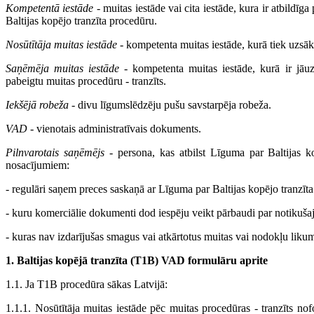
Kompetentā iestāde
- muitas iestāde vai cita iestāde, kura ir atbildī
Baltijas kopējo tranzīta procedūru.
Nosūtītāja muitas iestāde
- kompetenta muitas iestāde, kurā tiek uzsākt
Saņēmēja muitas iestāde
- kompetenta muitas iestāde, kurā ir jāuz
pabeigtu muitas procedūru - tranzīts.
Iekšējā robeža
- divu līgumslēdzēju pušu savstarpēja robeža.
VAD
- vienotais administratīvais dokuments.
Pilnvarotais saņēmējs
- persona, kas atbilst Līguma par Baltijas k
nosacījumiem:
- regulāri saņem preces saskaņā ar Līguma par Baltijas kopējo tranzīta
- kuru komerciālie dokumenti dod iespēju veikt pārbaudi par notikuša
- kuras nav izdarījušas smagus vai atkārtotus muitas vai nodokļu li
1. Baltijas kopējā tranzīta (T1B) VAD formulāru aprite
1.1. Ja T1B procedūra sākas Latvijā:
1.1.1. Nosūtītāja muitas iestāde pēc muitas procedūras - tranzīts