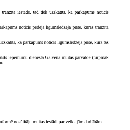
s tranzīta iestādē, tad tiek uzskatīts, ka pārkāpums noticis
 pārkāpums noticis pēdējā līgumslēdzējā pusē, kuras tranzīta
 uzskatīts, ka pārkāpums noticis līgumslēdzējā pusē, kurā tas
Valsts ieņēmumu dienesta Galvenā muitas pārvalde (turpmāk
m:
nformē nosūtītāju muitas iestādi par veiktajām darbībām.