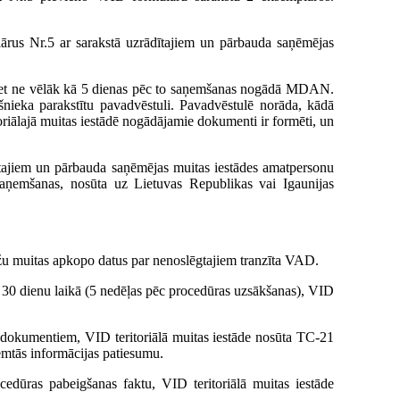
lārus Nr.5 ar sarakstā uzrādītajiem un pārbauda saņēmējas
 bet ne vēlāk kā 5 dienas pēc to saņemšanas nogādā MDAN.
kšnieka parakstītu pavadvēstuli. Pavadvēstulē norāda, kādā
toriālajā muitas iestādē nogādājamie dokumenti ir formēti, un
tajiem un pārbauda saņēmējas muitas iestādes amatpersonu
 saņemšanas, nosūta uz Lietuvas Republikas vai Igaunijas
āžu muitas apkopo datus par nenoslēgtajiem tranzīta VAD.
 30 dienu laikā (5 nedēļas pēc procedūras uzsākšanas), VID
em dokumentiem, VID teritoriālā muitas iestāde nosūta TC-21
ņemtās informācijas patiesumu.
cedūras pabeigšanas faktu, VID teritoriālā muitas iestāde