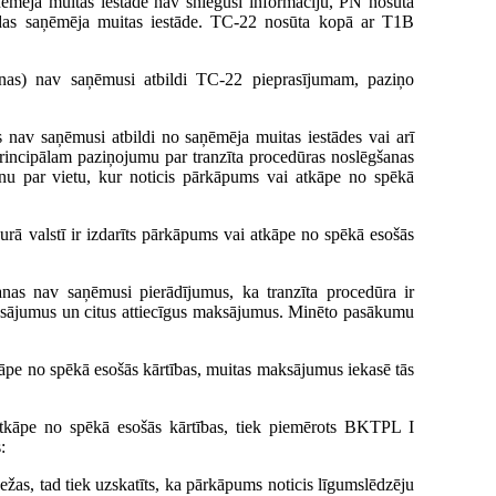
ņēmēja muitas iestāde nav sniegusi informāciju, PN nosūta
rodas saņēmēja muitas iestāde. TC-22 nosūta kopā ar T1B
nas) nav saņēmusi atbildi TC-22 pieprasījumam, paziņo
 nav saņēmusi atbildi no saņēmēja muitas iestādes vai arī
principālam paziņojumu par tranzīta procedūras noslēgšanas
anu par vietu, kur noticis pārkāpums vai atkāpe no spēkā
kurā valstī ir izdarīts pārkāpums vai atkāpe no spēkā esošās
nas nav saņēmusi pierādījumus, ka tranzīta procedūra ir
ksājumus un citus attiecīgus maksājumus. Minēto pasākumu
atkāpe no spēkā esošās kārtības, muitas maksājumus iekasē tās
 atkāpe no spēkā esošās kārtības, tiek piemērots BKTPL I
:
obežas, tad tiek uzskatīts, ka pārkāpums noticis līgumslēdzēju