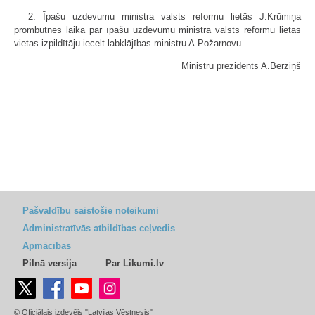
2. Īpašu uzdevumu ministra valsts reformu lietās J.Krūmiņa
prombūtnes laikā par īpašu uzdevumu ministra valsts reformu lietās
vietas izpildītāju iecelt labklājības ministru A.Požarnovu.
Ministru prezidents A.Bērziņš
Pašvaldību saistošie noteikumi
Administratīvās atbildības ceļvedis
Apmācības
Pilnā versija
Par Likumi.lv
© Oficiālais izdevējs "Latvijas Vēstnesis"