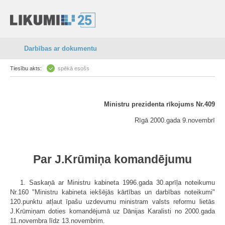
Darbības ar dokumentu
Tiesību akts:
spēkā esošs
Ministru prezidenta rīkojums Nr.409
Rīgā 2000.gada 9.novembrī
Par J.Krūmiņa komandējumu
1. Saskaņā ar Ministru kabineta 1996.gada 30.aprīļa noteikumu
Nr.160 "Ministru kabineta iekšējās kārtības un darbības noteikumi"
120.punktu atļaut īpašu uzdevumu ministram valsts reformu lietās
J.Krūmiņam doties komandējumā uz Dānijas Karalisti no 2000.gada
11.novembra līdz 13.novembrim.