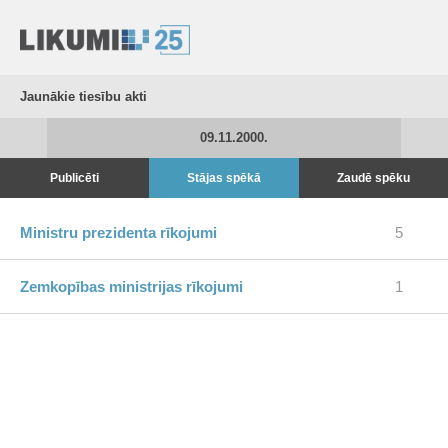
Jaunākie tiesību akti
09.11.2000.
Publicēti
Stājas spēkā
Zaudē spēku
Ministru prezidenta rīkojumi
5
Zemkopības ministrijas rīkojumi
1