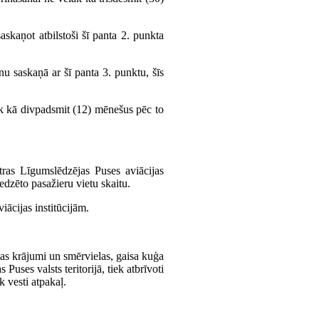
askaņot atbilstoši šī panta 2. punkta
anu saskaņā ar šī panta 3. punktu, šīs
lgāk kā divpadsmit (12) mēnešus pēc to
ras Līgumslēdzējas Puses aviācijas
edzēto pasažieru vietu skaitu.
iācijas institūcijām.
las krājumi un smērvielas, gaisa kuģa
uses valsts teritorijā, tiek atbrīvoti
 vesti atpakaļ.