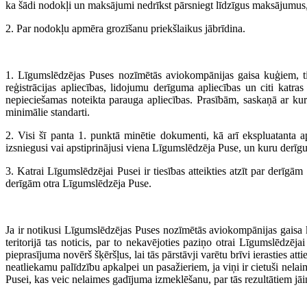
ka šādi nodokļi un maksājumi nedrīkst pārsniegt līdzīgus maksājumus, k
2. Par nodokļu apmēra grozīšanu priekšlaikus jābrīdina.
1. Līgumslēdzējas Puses nozīmētās aviokompānijas gaisa kuģiem, tiem
reģistrācijas apliecības, lidojumu derīguma apliecības un citi katra
nepieciešamas noteikta parauga apliecības. Prasībām, saskaņā ar kur
minimālie standarti.
2. Visi šī panta 1. punktā minētie dokumenti, kā arī ekspluatanta a
izsniegusi vai apstiprinājusi viena Līgumslēdzēja Puse, un kuru derīgum
3. Katrai Līgumslēdzējai Pusei ir tiesības atteikties atzīt par derīgām 
derīgām otra Līgumslēdzēja Puse.
Ja ir notikusi Līgumslēdzējas Puses nozīmētās aviokompānijas gaisa k
teritorijā tas noticis, par to nekavējoties paziņo otrai Līgumslēdz
pieprasījuma novērš šķēršļus, lai tās pārstāvji varētu brīvi ierasties a
neatliekamu palīdzību apkalpei un pasažieriem, ja viņi ir cietuši nel
Pusei, kas veic nelaimes gadījuma izmeklēšanu, par tās rezultātiem jā