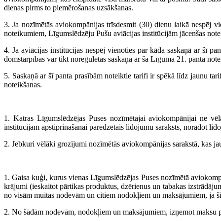
dienas pirms to piemērošanas uzsākšanas.
3. Ja nozīmētās aviokompānijas trīsdesmit (30) dienu laikā nespēj vie
noteikumiem, Līgumslēdzēju Pušu aviācijas institūcijām jācenšas noteikt
4. Ja aviācijas institūcijas nespēj vienoties par kāda saskaņā ar šī pa
domstarpības var tikt noregulētas saskaņā ar šā Līguma 21. panta not
5. Saskaņā ar šī panta prasībām noteiktie tarifi ir spēkā līdz jaunu ta
noteikšanas.
1. Katras Līgumslēdzējas Puses nozīmētajai aviokompānijai ne vēl
institūcijām apstiprinašanai paredzētais lidojumu saraksts, norādot li
2. Jebkuri vēlāki grozījumi nozīmētās aviokompānijas sarakstā, kas jau 
1. Gaisa kuģi, kurus vienas Līgumslēdzējas Puses nozīmētā aviokompān
krājumi (ieskaitot pārtikas produktus, dzērienus un tabakas izstrādājumu
no visām muitas nodevām un citiem nodokļiem un maksājumiem, ja šis īp
2. No šādām nodevām, nodokļiem un maksājumiem, izņemot maksu par 