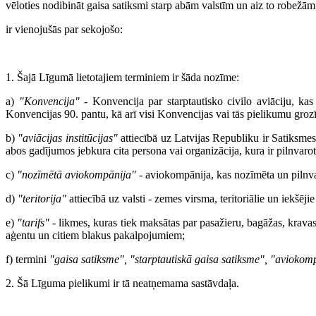
vēloties nodibināt gaisa satiksmi starp abām valstīm un aiz to robežām
ir vienojušās par sekojošo:
1. Šajā Līgumā lietotajiem terminiem ir šāda nozīme:
a)
"Konvencija"
- Konvencija par starptautisko civilo aviāciju, kas
Konvencijas 90. pantu, kā arī visi Konvencijas vai tās pielikumu grozīj
b)
"aviācijas institūcijas"
attiecībā uz Latvijas Republiku ir Satiksme
abos gadījumos jebkura cita persona vai organizācija, kura ir pilnvarot
c)
"nozīmētā aviokompānija"
- aviokompānija, kas nozīmēta un pilnva
d)
"teritorija"
attiecībā uz valsti - zemes virsma, teritoriālie un iekšējie 
e)
"tarifs"
- likmes, kuras tiek maksātas par pasažieru, bagāžas, krava
aģentu un citiem blakus pakalpojumiem;
f) termini
"gaisa satiksme", "starptautiskā gaisa satiksme", "aviokom
2. Šā Līguma pielikumi ir tā neatņemama sastāvdaļa.