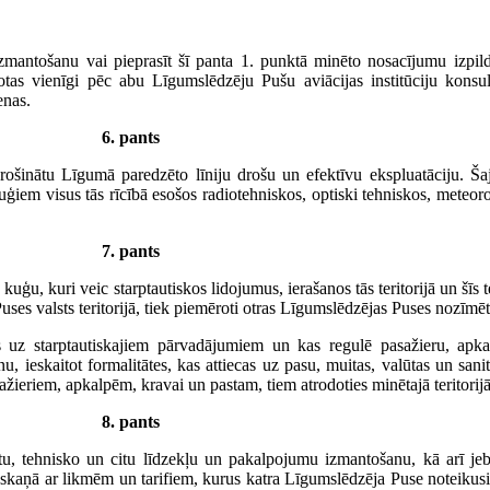
 izmantošanu vai pieprasīt šī panta 1. punktā minēto nosacījumu izpi
tas vienīgi pēc abu Līgumslēdzēju Pušu aviācijas institūciju konsult
enas.
6. pants
ošinātu Līgumā paredzēto līniju drošu un efektīvu ekspluatāciju. Š
iem visus tās rīcībā esošos radiotehniskos, optiski tehniskos, meteor
7. pants
u, kuri veic starptautiskos lidojumus, ierašanos tās teritorijā un šīs te
 Puses valsts teritorijā, tiek piemēroti otras Līgumslēdzējas Puses nozī
 uz starptautiskajiem pārvadājumiem un kas regulē pasažieru, apkal
anu, ieskaitot formalitātes, kas attiecas uz pasu, muitas, valūtas un sa
ieriem, apkalpēm, kravai un pastam, tiem atrodoties minētajā teritorijā
8. pants
ārtu, tehnisko un citu līdzekļu un pakalpojumu izmantošanu, kā arī j
skaņā ar likmēm un tarifiem, kurus katra Līgumslēdzēja Puse noteikusi s