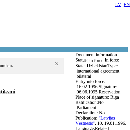
LV
EN
Document information
Status:
In force
In force
State:
Uzbekistan
Type:
ījumiem.
international agreement
bilateral
Entry into force:
16.02.1996.
Signature:
atiksmi
06.06.1995.
Reservation:
Place of signature:
Rīga
Ratification:
No
Parliament
Declaration:
No
Publication:
"Latvijas
Vēstnesis"
, 10, 19.01.1996.
Language:
Related