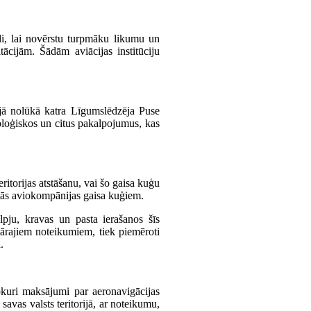
ldi, lai novērstu turpmāku likumu un
ācijām. Šādām aviācijas institūciju
ajā nolūkā katra Līgumslēdzēja Puse
oloģiskos un citus pakalpojumus, kas
ritorijas atstāšanu, vai šo gaisa kuģu
mētās aviokompānijas gaisa kuģiem.
pju, kravas un pasta ierašanos šīs
nitārajiem noteikumiem, tiek piemēroti
.
ebkuri maksājumi par aeronavigācijas
avas valsts teritorijā, ar noteikumu,