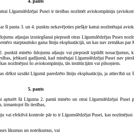
4. pants
katrai Līgumslēdzējai Pusei ir tiesības nozīmēt aviokompāniju (aviokom
šī panta 3. un 4. punktu nekavējoties piešķir katrai nozīmētajai avioko
lidojumu atļaujas izsniegšanai pieprasīt otras Līgumslēdzējas Puses nozī
 piemēro starptautisko gaisa līniju ekspluatācijā, un kas nav zemākas pa
a 2. punktā minēto lidojumu atļauju vai pieprasīt izpildīt nosacījumus,
sības, jebkurā gadījumā, kad minētajai Līgumslēdzējai Pusei nav pierā
 kas nozīmējusi šo aviokompāniju, tās institūcijām vai pilsoņiem.
 drīkst uzsākt Līgumā paredzēto līniju ekspluatāciju, ja attiecībā uz 
5. pants
ai apturēt šā Līguma 2. pantā minēto un otrai Līgumslēdzējai Pusei pi
, izmantojot šīs tiesības,
ju vai efektīvā kontrole pār to ir Līgumslēdzējai Pusei, kas nozīmējusi
Puses likumus un noteikumus, vai