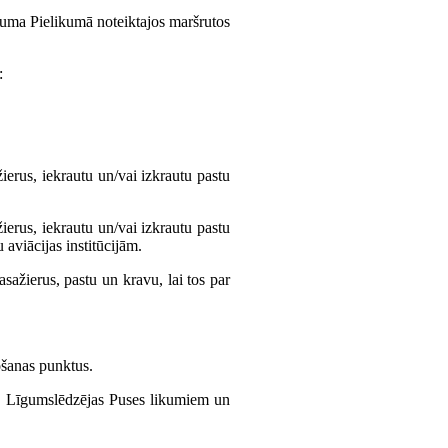
īguma Pielikumā noteiktajos maršrutos
:
ierus, iekrautu un/vai izkrautu pastu
ierus, iekrautu un/vai izkrautu pastu
aviācijas institūcijām.
sažierus, pastu un kravu, lai tos par
ošanas punktus.
ras Līgumslēdzējas Puses likumiem un