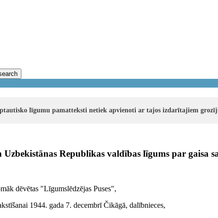
search
rptautisko līgumu pamatteksti netiek apvienoti ar tajos izdarītajiem groz
n Uzbekistānas Republikas valdības līgums par gaisa s
rpmāk dēvētas "Līgumslēdzējas Puses",
rakstīšanai 1944. gada 7. decembrī Čikāgā, dalībnieces,