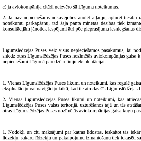
c) ja aviokompānija citādi neievēro šā Līguma noteikumus.
2. Ja nav nepieciešams nekavējoties anulēt atļauju, apturēt tiesību
noteikumu pārkāpšanu, tad šajā pantā minētās tiesības tiek izmanto
konsultācijām jānotiek iespējami ātri pēc pieprasījuma iesniegšanas di
Līgumslēdzējas Puses veic visus nepieciešamos pasākumus, lai nodr
sniedz otras Līgumslēdzējas Puses nozīmētās aviokompānijas gaisa kuģ
nepieciešami Līgumā paredzēto līniju ekspluatācijai.
1. Vienas Līgumslēdzējas Puses likumi un noteikumi, kas regulē gaisa kuģ
ekspluatāciju vai navigāciju laikā, kad tie atrodas šīs Līgumslēdžejas
2. Vienas Līgumslēdzējas Puses likumi un noteikumi, kas attiecas
Līgumslēdzējas Puses valsts teritorijā, uzturēšanos tajā un tās atstāš
otras Līgumslēdzējas Puses nozīmētās aviokompānijas gaisa kuģu pasaž
1. Nodokļi un citi maksājumi par katras lidostas, ieskaitot tās iek
līdzekļu, sakaru līdzekļu un pakalpojumu izmantošanu tiek iekasēti sa