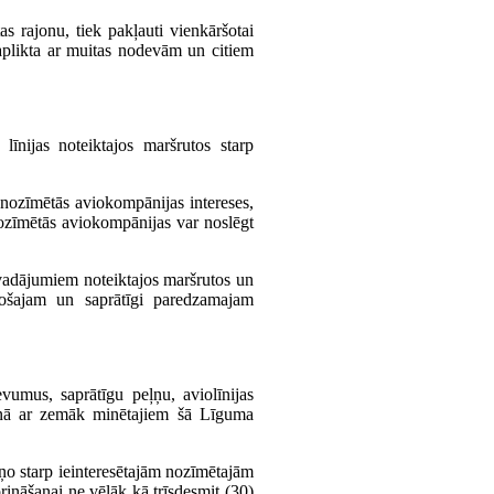
as rajonu, tiek pakļauti vienkāršotai
k aplikta ar muitas nodevām un citiem
īnijas noteiktajos maršrutos starp
 nozīmētās aviokompānijas intereses,
ozīmētās aviokompānijas var noslēgt
vadājumiem noteiktajos maršrutos un
sošajam un saprātīgi paredzamajam
evumus, saprātīgu peļņu, aviolīnijas
kaņā ar zemāk minētajiem šā Līguma
aņo starp ieinteresētajām nozīmētajām
rināšanai ne vēlāk kā trīsdesmit (30)