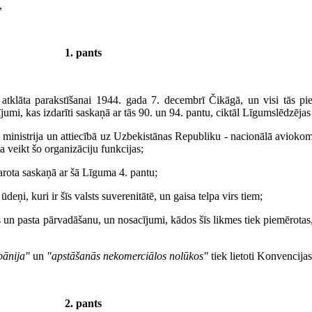
,
1. pants
 atklāta parakstīšanai 1944. gada 7. decembrī Čikāgā, un visi tās pi
umi, kas izdarīti saskaņā ar tās 90. un 94. pantu, ciktāl Līgumslēdzējas 
s ministrija un attiecībā uz Uzbekistānas Republiku - nacionālā aviokom
a veikt šo organizāciju funkcijas;
rota saskaņā ar šā Līguma 4. pantu;
ūdeņi, kuri ir šīs valsts suverenitātē, un gaisa telpa virs tiem;
s un pasta pārvadāšanu, un nosacījumi, kādos šīs likmes tiek piemērotas
pānija"
un
"apstāšanās nekomerciālos nolūkos"
tiek lietoti Konvencija
2. pants