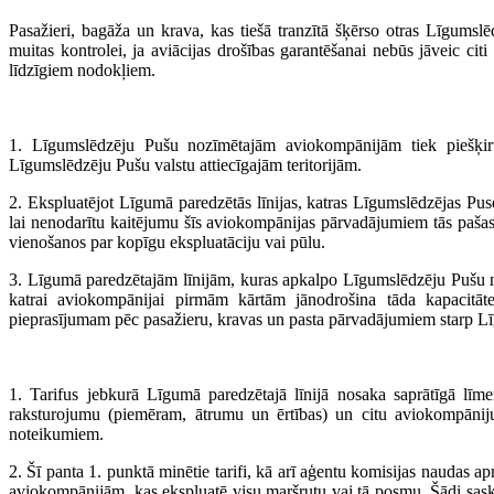
Pasažieri, bagāža un krava, kas tiešā tranzītā šķērso otras Līgumslēd
muitas kontrolei, ja aviācijas drošības garantēšanai nebūs jāveic ci
līdzīgiem nodokļiem.
1. Līgumslēdzēju Pušu nozīmētajām aviokompānijām tiek piešķirtas
Līgumslēdzēju Pušu valstu attiecīgajām teritorijām.
2. Ekspluatējot Līgumā paredzētās līnijas, katras Līgumslēdzējas Pu
lai nenodarītu kaitējumu šīs aviokompānijas pārvadājumiem tās paša
vienošanos par kopīgu ekspluatāciju vai pūlu.
3. Līgumā paredzētajām līnijām, kuras apkalpo Līgumslēdzēju Pušu n
katrai aviokompānijai pirmām kārtām jānodrošina tāda kapacitāt
pieprasījumam pēc pasažieru, kravas un pasta pārvadājumiem starp Līg
1. Tarifus jebkurā Līgumā paredzētajā līnijā nosaka saprātīgā līmen
raksturojumu (piemēram, ātrumu un ērtības) un citu aviokompāniju
noteikumiem.
2. Šī panta 1. punktā minētie tarifi, kā arī aģentu komisijas naudas a
aviokompānijām, kas ekspluatē visu maršrutu vai tā posmu. Šādi saskaņ