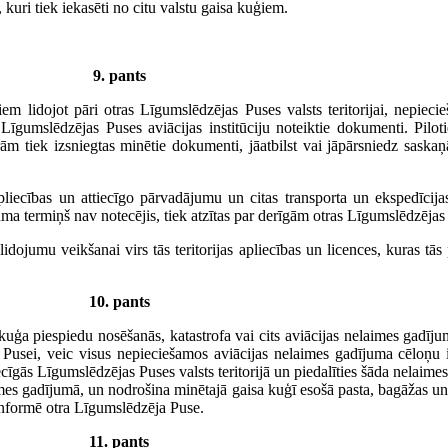
uri tiek iekasēti no citu valstu gaisa kuģiem.
9. pants
 lidojot pāri otras Līgumslēdzējas Puses valsts teritorijai, nepieci
s Līgumslēdzējas Puses aviācijas institūciju noteiktie dokumenti. Pilo
ām tiek izsniegtas minētie dokumenti, jāatbilst vai jāpārsniedz saska
pliecības un attiecīgo pārvadājumu un citas transporta un ekspedīcija
a termiņš nav notecējis, tiek atzītas par derīgām otras Līgumslēdzējas P
lidojumu veikšanai virs tās teritorijas apliecības un licences, kuras tās
10. pants
uģa piespiedu nosēšanās, katastrofa vai cits aviācijas nelaimes gadīju
ējai Pusei, veic visus nepieciešamos aviācijas nelaimes gadījuma cēlo
ttiecīgās Līgumslēdzējas Puses valsts teritorijā un piedalīties šāda nelai
aimes gadījumā, un nodrošina minētajā gaisa kuģī esošā pasta, bagāžas 
informē otra Līgumslēdzēja Puse.
11. pants