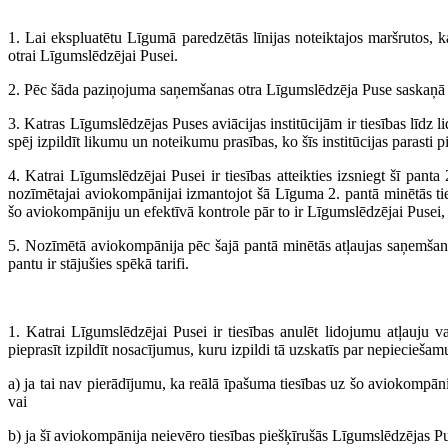
1. Lai ekspluatētu Līgumā paredzētās līnijas noteiktajos maršrutos, 
otrai Līgumslēdzējai Pusei.
2. Pēc šāda paziņojuma saņemšanas otra Līgumslēdzēja Puse saskaņā ar 
3. Katras Līgumslēdzējas Puses aviācijas institūcijām ir tiesības līdz 
spēj izpildīt likumu un noteikumu prasības, ko šīs institūcijas parasti
4. Katrai Līgumslēdzējai Pusei ir tiesības atteikties izsniegt šī pant
nozīmētajai aviokompānijai izmantojot šā Līguma 2. pantā minētās tie
šo aviokompāniju un efektīvā kontrole pār to ir Līgumslēdzējai Pusei,
5. Nozīmētā aviokompānija pēc šajā pantā minētās atļaujas saņemšanas
pantu ir stājušies spēkā tarifi.
1. Katrai Līgumslēdzējai Pusei ir tiesības anulēt lidojumu atļauju v
pieprasīt izpildīt nosacījumus, kuru izpildi tā uzskatīs par nepieciešamu
a) ja tai nav pierādījumu, ka reālā īpašuma tiesības uz šo aviokompāni
vai
b) ja šī aviokompānija neievēro tiesības piešķīrušās Līgumslēdzējas 