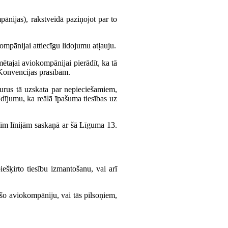
pānijas), rakstveidā paziņojot par to
mpānijai attiecīgu lidojumu atļauju.
mētajai aviokompānijai pierādīt, ka tā
r Konvencijas prasībām.
 kurus tā uzskata par nepieciešamiem,
dījumu, ka reālā īpašuma tiesības uz
šīm līnijām saskaņā ar šā Līguma 13.
ešķirto tiesību izmantošanu, vai arī
 šo aviokompāniju, vai tās pilsoņiem,