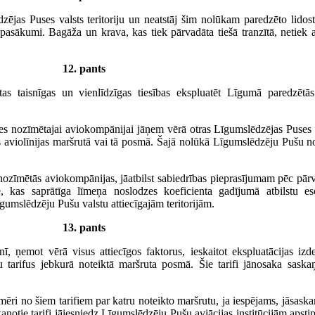
zējas Puses valsts teritoriju un neatstāj šim nolūkam paredzēto lidost
ti pasākumi. Bagāža un krava, kas tiek pārvadāta tiešā tranzītā, netie
12. pants
 taisnīgas un vienlīdzīgas tiesības ekspluatēt Līgumā paredzētās l
ses nozīmētajai aviokompānijai jāņem vērā otras Līgumslēdzējas Puses
s aviolīnijas maršrutā vai tā posmā. Šajā nolūkā Līgumslēdzēju Pušu n
ozīmētās aviokompānijas, jāatbilst sabiedrības pieprasījumam pēc pār
e, kas saprātīga līmeņa noslodzes koeficienta gadījumā atbilstu e
umslēdzēju Pušu valstu attiecīgajām teritorijām.
13. pants
ī, ņemot vērā visus attiecīgos faktorus, ieskaitot ekspluatācijas izd
 tarifus jebkurā noteiktā maršruta posmā. Šie tarifi jānosaka sas
pmēri no šiem tarifiem par katru noteikto maršrutu, ja iespējams, jāsask
otie tarifi jāiesniedz Līgumslēdzēju Pušu aviācijas institūcijām apstip