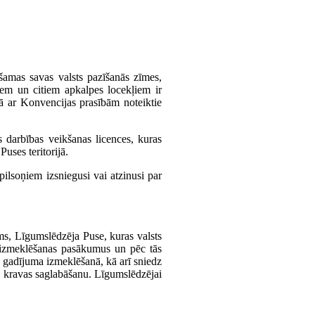
ešamas savas valsts pazīšanās zīmes,
tiem un citiem apkalpes locekļiem ir
ņā ar Konvencijas prasībām noteiktie
s darbības veikšanas licences, kuras
uses teritorijā.
 pilsoņiem izsniegusi vai atzinusi par
ms, Līgumslēdzēja Puse, kuras valsts
ņu izmeklēšanas pasākumus un pēc tās
mes gadījuma izmeklēšanā, kā arī sniedz
un kravas saglabāšanu. Līgumslēdzējai