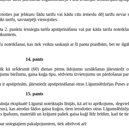
noties par jebkuru šādu tarifu vai kādu citu iemeslu dēļ tarifu nevar s
 tarifu, savstarpēji vienojoties.
nta 2. punktu iesniegta tarifa apstiprināšanu vai par kāda tarifa noteikš
eikumiem.
rifu noteikšanai, kas tiek veikta saskaņā ar šī panta prasībām, bet ne i
14. pants
āk kā sešdesmit (60) dienas pirms lidojumu uzsākšanas jāiesniedz ot
dojumu biežumu, gaisa kuģa tipu, sēdvietu izvietojumu un pārdošanai par
ir apstiprināts, jāiesniedz apstiprināšanai otras Līgumslēdzējas Puses av
15. pants
ija ekspluatē Līgumā noteiktajās līnijās, kā arī to aprīkojums, degvie
s), kas atrodas šādos gaisa kuģos, tiem ierodoties otras Līgumslēdzējas P
ašums, materiāli un krājumi paliek gaisa kuģī līdz brīdim, kad tie tiek
sniegtajiem pakalpojumiem, tiek atbrīvoti arī: