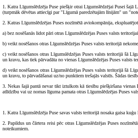
1. Katra Līgumslēdzēja Puse piešķir otrai Līgumslēdzējai Pusei šajā Lī
(turpmāk dēvētas attiecīgi par "Līgumā paredzētajām līnijām" un "not
2. Katras Līgumslēdzējas Puses nozīmētā aviokompānija, ekspluatējot L
a) bez nosēšanās lidot pāri otras Līgumslēdzējas Puses valsts teritorijai
b) veikt nosēšanos otras Līgumslēdzējas Puses valsts teritorijā nekome
c) veikt nosēšanos otras Līgumslēdzējas Puses valsts teritorijā šā Lī
un kravu, kas tiek pārvadāta no vienas Līgumslēdzējas Puses valsts teri
d) veikt nosēšanos otras Līgumslēdzējas Puses valsts teritorijā šā Lī
un kravu, to pārvadāšanai uz/no punktiem trešajās valstīs. Šādas tiesī
3. Nekas šajā pantā nevar tikt iztulkots kā tiesību piešķiršana viena
atlīdzību vai uz nomas līguma pamata otras Līgumslēdzējas Puses valst
1. Katra Līgumslēdzēja Puse savas valsts teritorijā nosaka gaisa kuģu
2. Papildus un čārtera reisi pēc otras Līgumslēdzējas Puses nozīmēt
noteikumiem.