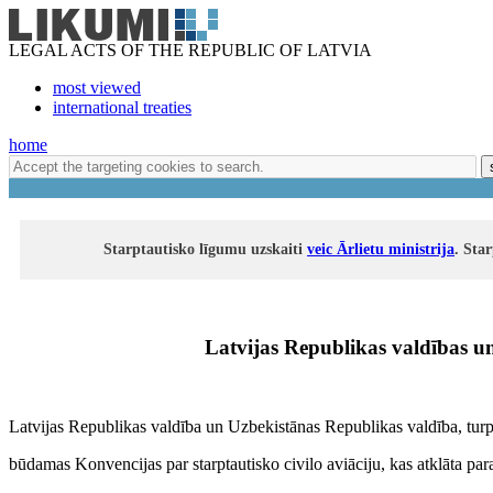
LEGAL ACTS OF THE REPUBLIC OF LATVIA
most viewed
international treaties
home
Starptautisko līgumu uzskaiti
veic Ārlietu ministrija
. Sta
Latvijas Republikas valdības u
Latvijas Republikas valdība un Uzbekistānas Republikas valdība, tu
būdamas Konvencijas par starptautisko civilo aviāciju, kas atklāta pa