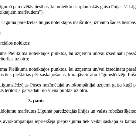
gumā paredzētās tiesības, lai noteiktu starptautiskās gaisa līnijas šā L
eiktajiem maršrutiem").
īgumā paredzētās līnijas noteiktajos maršrutos, izmanto šādas tiesības
;
rciālos nolūkos;
guma Pielikumā noteiktajos punktos, lai uzņemtu un/vai izsēdinātu pasaž
torijas uz otru;
guma Pielikumā noteiktajos punktos, lai uzņemtu un/vai izsēdinātu pasaž
bas tiek piešķirtas pēc saskaņošanas, kura jāveic abu Līgumslēdzēju Pušu 
s Līgumslēdzējas Puses nozīmētajai aviokompānijai uzņemt gaisa kuģī pa
s teritorijā pārvadātu no viena punkta uz otru.
3. pants
 lidojumu maršrutus Līgumā paredzētajās līnijās un valsts robežas šķērs
ās aviokompānijas iepriekšēja pieprasījuma tiek veikti saskaņā ar kat