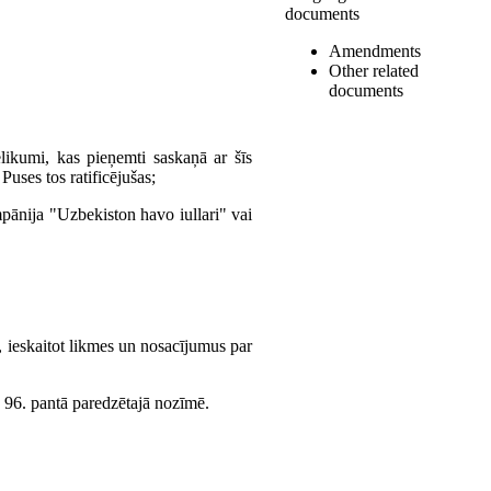
documents
Amendments
Other related
documents
elikumi, kas pieņemti saskaņā ar šīs
Puses tos ratificējušas;
pānija "Uzbekiston havo iullari" vai
, ieskaitot likmes un nosacījumus par
s 96. pantā paredzētajā nozīmē.