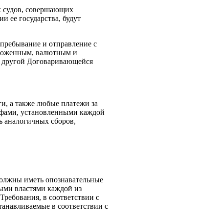
х судов, совершающих
 ее государства, будут
пребывание и отправление с
таможенным, валютным и
ой другой Договаривающейся
ги, а также любые платежи за
рифами, установленными каждой
ь аналогичных сборов,
должны иметь опознавательные
ными властями каждой из
ребования, в соответствии с
танавливаемые в соответствии с