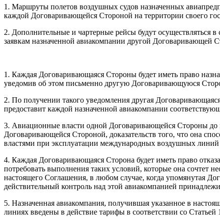
1. Маршруты полетов воздушных судов назначенных авиапред
каждой Договаривающейся Стороной на территории своего гос
2. Дополнительные и чартерные рейсы будут осуществляться 
заявкам назначенной авиакомпании другой Договаривающей С
1. Каждая Договаривающаяся Стороны будет иметь право назн
уведомив об этом письменно другую Договаривающуюся Стор
2. По получении такого уведомления другая Договаривающаяся
предоставит каждой назначенной авиакомпании соответствующ
3. Авиационные власти одной Договаривающейся Стороны до в
Договаривающейся Стороной, доказательств того, что она сп
властями при эксплуатации международных воздушных линий 
4. Каждая Договаривающаяся Сторона будет иметь право отказа
потребовать выполнения таких условий, которые она сочтет н
настоящего Соглашения, в любом случае, когда упомянутая До
действительный контроль над этой авиакомпанией принадлежи
5. Hазначенная авиакомпания, получившая указанное в настоя
линиях введены в действие тарифы в соответствии со Статьей