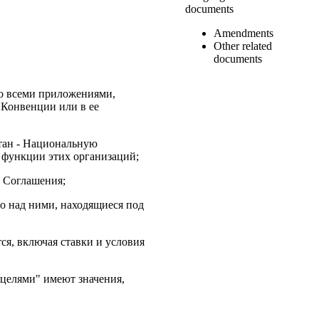
documents
Amendments
Other related
documents
со всеми приложениями,
 Конвенции или в ее
тан - Hациональную
 функции этих организаций;
о Соглашения;
во над ними, находящиеся под
тся, включая ставки и условия
 целями" имеют значения,