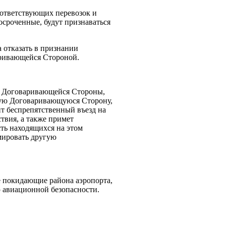
оответствующих перевозок и
сроченные, будут признаваться
 отказать в признании
аривающейся Стороной.
й Договаривающейся Стороны,
угую Договаривающуюся Сторону,
т беспрепятственный въезд на
твия, а также примет
ть находящихся на этом
мировать другую
е покидающие района аэропорта,
ю авиационной безопасности.