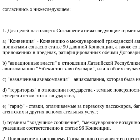
согласились о нижеследующем:
1. Для целей настоящего Соглашения нижеследующие термины
а) "Конвенция" - Конвенцию о международной гражданской ави
принятыми согласно статье 90 давнной Конвенции, а также со 
приложениях в пределах, ратифицированных обеими Договар
b) "авиационные власти" в отношении Латвийской Республики
авиокомпанию "Узбекистон хаво йуллари", или в обоих случа
c) "назначенная авиакомпания" - авиакомпания, которая была н
d) "территория" в отношении государства - земные поверхнос
суверенитетом этого государства;
e) "тариф" - ставки, оплачиваемые за перевозку пассажиров, ба
агентских и других вспомогательных услуг;
f) термины "воздушное сообщение", "международное воздушно
указанные соответственно в статье 96 Конвенции.
2. Приложение к настоящему Соглашению составляет его неот