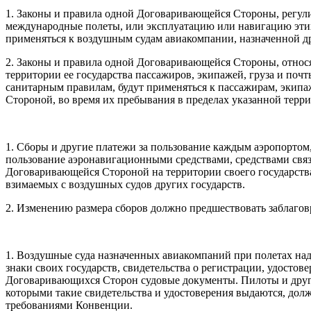
1. Законы и правила одной Договаривающейся Стороны, регул
международные полеты, или эксплуатацию или навигацию этих 
применяться к воздушным судам авиакомпании, назначенной 
2. Законы и правила одной Договаривающейся Стороны, относ
территории ее государства пассажиров, экипажей, груза и поч
санитарным правилам, будут применяться к пассажирам, экип
Стороной, во время их пребывания в пределах указанной терр
1. Сборы и другие платежи за пользование каждым аэропортом,
пользование аэронавигационными средствами, средствами связ
Договаривающейся Стороной на территории своего государства
взимаемых с воздушных судов других государств.
2. Изменению размера сборов должно предшествовать заблаго
1. Воздушные суда назначенных авиакомпаний при полетах на
знаки своих государств, свидетельства о регистрации, удосто
Договаривающихся Сторон судовые документы. Пилоты и други
которыми такие свидетельства и удостоверения выдаются, дол
требованиями Конвенции.