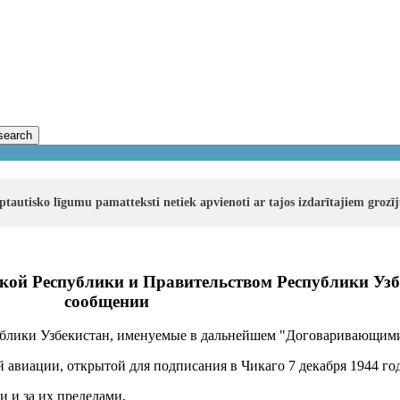
search
rptautisko līgumu pamatteksti netiek apvienoti ar tajos izdarītajiem groz
кой Республики и Правительством Республики Узб
сообщении
ублики Узбекистан, именуемые в дальнейшем "Договаривающим
авиации, открытой для подписания в Чикаго 7 декабря 1944 год
 и за их пределами,