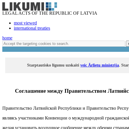
LEGAL ACTS OF THE REPUBLIC OF LATVIA
most viewed
international treaties
home
Starptautisko līgumu uzskaiti
veic Ārlietu ministrija
. Sta
Соглашение между Правительством Латвийс
Правительство Латвийской Республики и Правительство Респ
являясь участниками Конвенции о муждународной гражданской 
желая установить воздушное сообщение между обеими странами