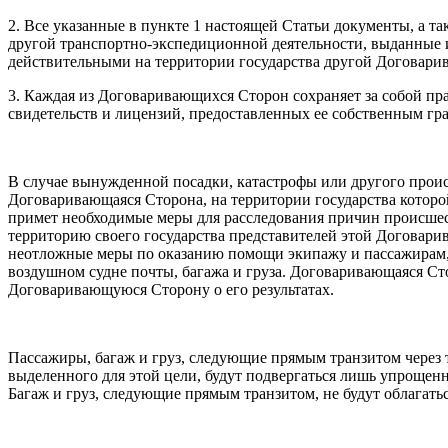
2. Все указанные в пункте 1 настоящей Статьи документы, а т
другой транспортно-экспедиционной деятельности, выданные 
действительными на территории государства другой Договар
3. Каждая из Договаривающихся Сторон сохраняет за собой пра
свидетельств и лицензий, предоставленных ее собственным 
В случае вынужденной посадки, катастрофы или другого про
Договаривающаяся Сторона, на территории государства котор
примет необходимые меры для расследования причин происшес
территорию своего государства представителей этой Договари
неотложные меры по оказанию помощи экипажу и пассажирам, 
воздушном судне почты, багажа и груза. Договаривающаяся Ст
Договаривающуюся Сторону о его результатах.
Пассажиры, багаж и груз, следующие прямым транзитом через
выделенного для этой цели, будут подвергаться лишь упрощен
Багаж и груз, следующие прямым транзитом, не будут облага