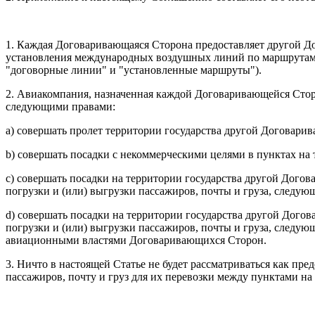
1. Каждая Договаривающаяся Сторона предоставляет другой Д
установления международных воздушных линий по маршрутам
"договорные линии" и "установленные маршруты").
2. Авиакомпания, назначенная каждой Договаривающейся Стор
следующими правами:
a) совершать пролет территории государства другой Договари
b) совершать посадки с некоммерческими целями в пунктах на
c) совершать посадки на территории государства другой Дог
погрузки и (или) выгрузки пассажиров, почты и груза, следу
d) совершать посадки на территории государства другой Дог
погрузки и (или) выгрузки пассажиров, почты и груза, следующ
авиационными властями Договаривающихся Сторон.
3. Hичто в настоящей Статье не будет рассматриваться как п
пассажиров, почту и груз для их перевозки между пунктами н