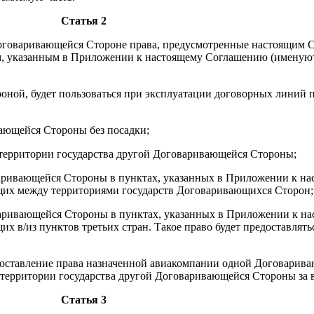
Статья 2
оговаривающейся Стороне права, предусмотренные настоящим С
, указанным в Приложении к настоящему Соглашению (именуют
оной, будет пользоваться при эксплуатации договорных линий
вающейся Стороны без посадки;
 территории государства другой Договаривающейся Стороны;
оваривающейся Стороны в пунктах, указанных в Приложении к н
ющих между территориями государств Договаривающихся Сторон;
оваривающейся Стороны в пунктах, указанных в Приложении к н
их в/из пунктов третьих стран. Такое право будет предоставлят
редоставление права назначенной авиакомпании одной Договарив
а территории государства другой Договаривающейся Стороны за 
Статья 3