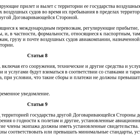
ирующие прилет и вылет с территории ее государства воздушны
воздушных судов во время их пребывания в пределах территории
другой Договаривающейся Стороной.
ящиеся к международным перевозкам, регулирующие прибытие, 
ты, и, в частности, формальности, относящиеся к паспортным, 
ажам, грузу и почте воздушных судов авиакомпании, назначенн
итории.
Статья 8
 включая его сооружения, технические и другие средства и услу
и и услугами будут взиматься в соответствии со ставками и та
, при условии, что такие сборы и платежи не должны превышат
временное уведомление.
Статья 9
д территорией государства другой Договаривающейся Стороны 
верения о годности к полетам и другие, установленные авиацион
е члены экипажа должны иметь установленные свидетельства. Т
жны соответствовать или превышать минимальные стандарты, ус