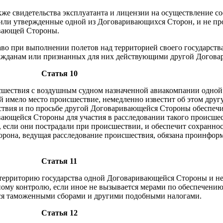
акже свидетельства эксплуатанта и лицензии на осуществление с
или утвержденные одной из Договаривающихся Сторон, и не про
ивающей Стороны.
во при выполнении полетов над территорией своего государства
гражданам или признанных для них действующими другой Догов
Статья 10
исшествия с воздушным судном назначенной авиакомпании одно
ой имело место происшествие, немедленно известит об этом др
твия и по просьбе другой Договаривающейся Стороны обеспечи
вающейся Стороны для участия в расследовании такого происшес
если они пострадали при происшествии, и обеспечит сохраннос
орона, ведущая расследование происшествия, обязана проинфор
Статья 11
 территорию государства одной Договаривающейся Стороны и н
ному контролю, если иное не вызывается мерами по обеспечени
ться таможенными сборами и другими подобными налогами.
Статья 12