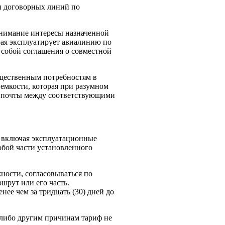
и договорных линий по
нимание интересы назначенной
рая эксплуатирует авиалинию по
 собой соглашения о совместной
щественным потребностям в
емкости, которая при разумном
и почты между соответствующими
, включая эксплуатационные
юбой части установленного
ности, согласовываться по
рут или его часть.
е чем за тридцать (30) дней до
м-либо другим причинам тариф не