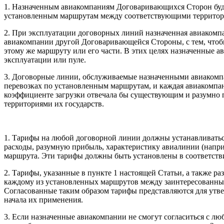
1. Hазначенным авиакомпаниям Договаривающихся Сторон буд
установленным маршрутам между соответствующими территори
2. При эксплуатации договорных линий назначенная авиаком
авиакомпании другой Договаривающейся Стороны, с тем, чтоб
этому же маршруту или его части. В этих целях назначенные
эксплуатации или пуле.
3. Договорные линии, обслуживаемые назначенными авиакомп
перевозках по установленным маршрутам, и каждая авиакомпан
коэффициенте загрузки отвечала бы существующим и разумно 
территориями их государств.
1. Тарифы на любой договорной линии должны устанавливатьс
расходы, разумную прибыль, характеристику авиалинии (напри
маршрута. Эти тарифы должны быть установлены в соответств
2. Тарифы, указанные в пункте 1 настоящей Статьи, а также р
каждому из установленных маршрутов между заинтересованны
Согласованные таким образом тарифы представляются для утве
начала их применения.
3. Если назначенные авиакомпании не смогут согласиться с лю