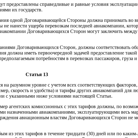
ут предоставлены справедливые и равные условия эксплуатаци
ями их государств.
пания одной Договаривающейся Стороны должна принимать во в
ы не нанести ущерба перевозкам последней авиакомпании, кото
 авиакомпании Договаривающихся Сторон могут заключить между
аниями Договаривающихся Сторон, должны соответствовать об
ия должна иметь первоочередной задачей предоставление такой 
предполагаемым потребностям в перевозках пассажиров, груза 
Статья 13
я на разумном уровне с учетом всех соответствующих факторов
мер, скорость и удобства) и тарифы других авиакомпаний для л
ии с указанными ниже условиями настоящей Статьи.
азмер агентских комиссионных с этих тарифов должны, по возмож
ми назначенными авиакомпаниями, эксплуатирующими весь марш
рждения авиационным властям Договаривающихся Сторон не мене
бым из этих тарифов в течение тридцати (30) дней или по каки