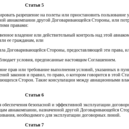
Статья 5
ировать разрешение на полеты или приостановить пользование 
ной авиакомпании другой Договаривающейся Стороны, или потр
тими правами:
ственное владение или действительный контроль над этой авиак
ли ее гражданам, или
авила Договаривающейся Стороны, предоставляющей эти права, и
соблюдает условия, предписанные настоящим Соглашением.
ние прав или требование выполнения условий, указанных в пунк
й законов и правил, то право, о котором говорится в этой Стат
ающихся Сторон. Такие консультации между авиационными влас
Статья 6
обеспечения безопасной и эффективной эксплуатации договорн
дам авиакомпании, назначенной другой Договаривающейся Стор
живания, необходимого для эксплуатации договорных линий.
Статья 7