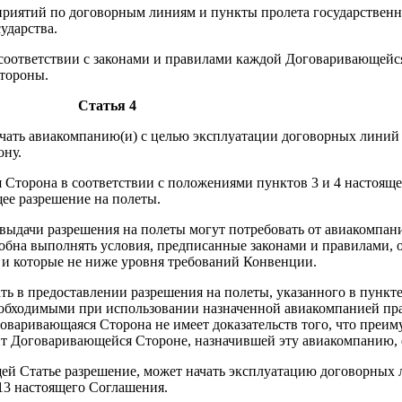
приятий по договорным линиям и пункты пролета государствен
ударства.
в соответствии с законами и правилами каждой Договаривающей
тороны.
Статья 4
ачать авиакомпанию(и) с целью эксплуатации договорных лини
ону.
 Сторона в соответствии с положениями пунктов 3 и 4 настоящ
ее разрешение на полеты.
ыдачи разрешения на полеты могут потребовать от авиакомпани
особна выполнять условия, предписанные законами и правилами
и которые не ниже уровня требований Конвенции.
ть в предоставлении разрешения на полеты, указанного в пункте
еобходимыми при использовании назначенной авиакомпанией пра
говаривающаяся Сторона не имеет доказательств того, что преи
т Договаривающейся Стороне, назначившей эту авиакомпанию, 
щей Статье разрешение, может начать эксплуатацию договорных 
 13 настоящего Соглашения.