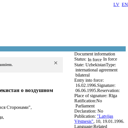
LV
EN
Document information
Status:
In force
In force
State:
Uzbekistan
Type:
ījumiem.
international agreement
bilateral
Entry into force:
16.02.1996.
Signature:
екистан о воздушном
06.06.1995.
Reservation:
Place of signature:
Rīga
Ratification:
No
Parliament
ися Сторонами",
Declaration:
No
Publication:
"Latvijas
а,
Vēstnesis"
, 10, 19.01.1996.
Language:
Related