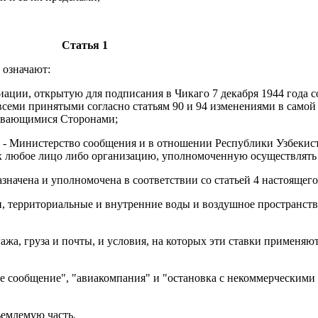
Статья 1
 означают:
ации, открытую для подписания в Чикаго 7 декабря 1944 года 
всеми принятыми согласно статьям 90 и 94 изменениями в самой
ивающимися Сторонами;
 - Министерство сообщения и в отношении Республики Узбекис
ях любое лицо либо организацию, уполномоченную осуществлять
азначена и уполномочена в соответствии со статьей 4 настоящег
ти, территориальные и внутренние воды и воздушное пространст
гажа, груза и почты, и условия, на которых эти ставки применяю
е сообщение", "авиакомпания" и "остановка с некоммерческими
ъемлемую часть.