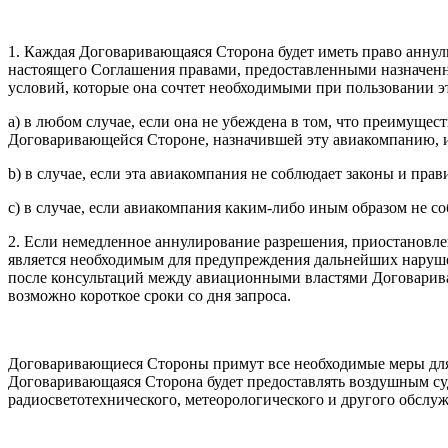
1. Каждая Договаривающаяся Сторона будет иметь право аннул
настоящего Соглашения правами, предоставленными назначен
условий, которые она сочтет необходимыми при пользовании э
а) в любом случае, если она не убеждена в том, что преимуще
Договаривающейся Стороне, назначившей эту авиакомпанию, и
b) в случае, если эта авиакомпания не соблюдает законы и пр
с) в случае, если авиакомпания каким-либо иным образом не 
2. Если немедленное аннулирование разрешения, приостановле
является необходимым для предупреждения дальнейших нарушени
после консультаций между авиационными властями Договарив
возможно короткое сроки со дня запроса.
Договаривающиеся Стороны примут все необходимые меры для 
Договаривающаяся Сторона будет предоставлять воздушным су
радиосветотехнического, метеорологического и другого обслу