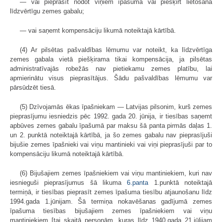
— vai pieprasīt nodot viņiem īpašumā vai piešķirt lietošanā
līdzvērtīgu zemes gabalu;
— vai saņemt kompensāciju likumā noteiktajā kārtībā.
(4) Ar pilsētas pašvaldības lēmumu var noteikt, ka līdzvērtīga
zemes gabala vietā piešķirama tikai kompensācija, ja pilsētas
administratīvajās robežās nav pietiekamu zemes platību, lai
apmierinātu visus pieprasītājus. Šādu pašvaldības lēmumu var
pārsūdzēt tiesā.
(5) Dzīvojamās ēkas īpašniekam — Latvijas pilsonim, kurš zemes
pieprasījumu iesniedzis pēc 1992. gada 20. jūnija, ir tiesības saņemt
apbūves zemes gabalu īpašumā par maksu šā panta pirmās daļas 1.
un 2. punktā noteiktajā kārtībā, ja šo zemes gabalu nav pieprasījuši
bijušie zemes īpašnieki vai viņu mantinieki vai viņi pieprasījuši par to
kompensāciju likumā noteiktajā kārtībā.
(6) Bijušajiem zemes īpašniekiem vai viņu mantiniekiem, kuri nav
iesnieguši pieprasījumus šā likuma
6.panta
1.punktā noteiktajā
termiņā, ir tiesības pieprasīt zemes īpašuma tiesību atjaunošanu līdz
1994.gada 1.jūnijam. Šā termiņa nokavēšanas gadījumā zemes
īpašuma tiesības bijušajiem zemes īpašniekiem vai viņu
mantiniekiem [tai skaitā personām, kuras līdz 1940.gada 21.jūlijam