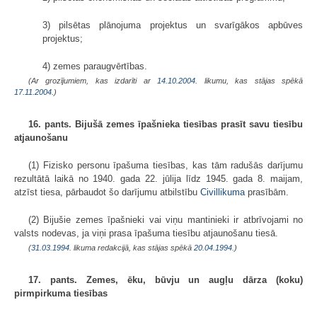
3) pilsētas plānojuma projektus un svarīgākos apbūves
projektus;
4) zemes paraugvērtības.
(Ar grozījumiem, kas izdarīti ar
14.10.2004
. likumu, kas stājas spēkā
17.11.2004.
)
16. pants. Bijušā zemes īpašnieka tiesības prasīt savu tiesību
atjaunošanu
(1) Fizisko personu īpašuma tiesības, kas tām radušās darījumu
rezultātā laikā no 1940. gada 22. jūlija līdz 1945. gada 8. maijam,
atzīst tiesa, pārbaudot šo darījumu atbilstību
Civillikuma
prasībām.
(2) Bijušie zemes īpašnieki vai viņu mantinieki ir atbrīvojami no
valsts nodevas, ja viņi prasa īpašuma tiesību atjaunošanu tiesā.
(
31.03.1994
. likuma redakcijā, kas stājas spēkā
20.04.1994.
)
17. pants. Zemes, ēku, būvju un augļu dārza (koku)
pirmpirkuma tiesības