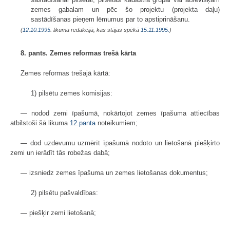
zemes gabalam un pēc šo projektu (projekta daļu)
sastādīšanas pieņem lēmumus par to apstiprināšanu.
(
12.10.1995
. likuma redakcijā, kas stājas spēkā
15.11.1995.
)
8. pants. Zemes reformas trešā kārta
Zemes reformas trešajā kārtā:
1) pilsētu zemes komisijas:
— nodod zemi īpašumā, nokārtojot zemes īpašuma attiecības
atbilstoši šā likuma
12.panta
noteikumiem;
— dod uzdevumu uzmērīt īpašumā nodoto un lietošanā piešķirto
zemi un ierādīt tās robežas dabā;
— izsniedz zemes īpašuma un zemes lietošanas dokumentus;
2) pilsētu pašvaldības:
— piešķir zemi lietošanā;