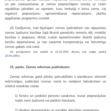
un pēc saskaņošanas ar zemes pieprasītājiem nosūta uz citām
republikas pilsētām un rajoniem, kuru teritorijā ir brīva zeme, vai
organizē pieprasījumu apmierināšanai nepieciešamo platību
apgūšanas programmu izstrādi.
(4) Gadījumos, kad bijušajam zemes īpašniekam nav atjaunotas
zemes īpašuma tiesības šajā likumā paredzētu iemeslu dēļ, minētās
tiesības ir jāatjauno, tiklīdz zuduši iepriekšminētie šķēršļi īpašuma
tiesību atjaunošanai, ja nav saņemta kompensācija vai līdzvērtīgs
zemes gabals citā vietā.
(Ar grozījumiem, kas izdarīti ar
31.03.1994
. likumu, kas stājas spēkā
20.04.1994.
)
15. pants. Zemes reformas publiskums
Zemes reformas gaitā pilsētu pašvaldībām ir pienākums informēt
iedzīvotājus, publicējot vismaz vienā no vietējiem laikrakstiem un
izliekot noteiktās vietās:
1) fizisko un juridisko personu sarakstus, kuras pieprasījušas
nodot zemi īpašumā vai piešķirt lietošanā;
2) pilsētas ekonomiskās un sociālās attīstības programmu;