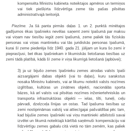
kompensēta Ministru kabineta noteiktajos apmēros un termiņos
vai tiek piešķirta līdzvērtīga zeme tās pašas pilsētas
administratīvajā teritorijā.
Piezīme.
Ja šā panta pirmās daļas 1. un 2. punktā minētajos
gadījumos ēkas īpašnieks nevēlas saņemt zemi īpašumā par maksu
vai viņam nav tiesību iegūt zemi īpašumā, zeme paliek tās fiziskās
personas vai viņas mantinieku vai tās juridiskās personas īpašumā,
kurai šī zeme piederēja līdz 1940. gada 21. jūlijam un kura šo zemi ir
pieprasījusi, bet ēkas īpašniekam ir likumiskās lietošanas tiesības uz
zemi tādā platībā, kādā šī zeme ir viņa likumīgā lietošanā (apbūvei);
3) ja uz bijušo zemes īpašnieku zemes atrodas valsts īpaši
aizsargājami dabas objekti (vai to daļas), kuru sarakstus
nosaka Ministru kabinets, vai ar likumu noteikti valsts nozīmes
izglītības, kultūras un zinātnes objekti, nacionālās sporta
bāzes, kā arī valsts vai pilsētas nozīmes inženiertehniskās un
transporta infrastruktūras objekti — ielas, tilti, tuneļi, ceļu
pārvadi, dzelzceļa līnijas un ostas. Tad īpašuma tiesības uz
zemi nostiprināmas valstij vai attiecīgajai pašvaldībai pēc tam,
kad bijušie zemes īpašnieki vai viņu mantinieki atbilstoši savai
izvēlei un likumā noteiktajā kārtībā saņēmuši kompensāciju vai
līdzvērtīgu zemes gabalu citā vietā no tām zemēm, kas paliek