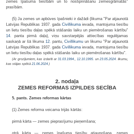
zemes īpašuma tiesībām un to nostiprināšanu zemesgrāmatās"
prasībām.
(5) Ja zemes un apbūves īpašnieki ir dažādi (likuma "Par atjaunotā
Latvijas Republikas 1937. gada
Civillikuma
ievada, mantojuma tiesību
un lietu tiesību daļas spēkā stāšanās laiku un piemērošanas kārtību"
14.
panta pirmā daļa), viņu savstarpējās attiecības regulējamas
saskaņā ar šā likuma
12.
pantu,
Civillikumu
un likumu "Par atjaunotā
Latvijas Republikas 1937. gada
Civillikuma
ievada, mantojuma tiesību
un lietu tiesību daļas spēkā stāšanās laiku un piemērošanas kārtību".
(Ar grozījumiem, kas izdarīti ar
31.03.1994.
,
12.10.1995.
un
23.05.2024
. likumu,
kas stājas spēkā
21.06.2024.
)
2. nodaļa
ZEMES REFORMAS IZPILDES SECĪBA
5. pants. Zemes reformas kārtas
(1) Zemes reforma veicama trijās kārtās:
pirmā kārta — zemes pieprasījumu pieņemšana;
otrā kārta — zemes īpašuma tiesību atjaunošana, zemes