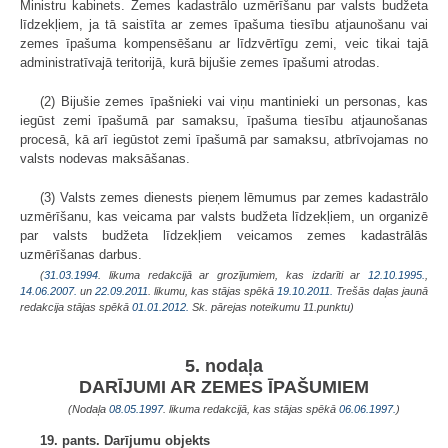
Ministru kabinets. Zemes kadastrālo uzmērīšanu par valsts budžeta
līdzekļiem, ja tā saistīta ar zemes īpašuma tiesību atjaunošanu vai
zemes īpašuma kompensēšanu ar līdzvērtīgu zemi, veic tikai tajā
administratīvajā teritorijā, kurā bijušie zemes īpašumi atrodas.
(2) Bijušie zemes īpašnieki vai viņu mantinieki un personas, kas
iegūst zemi īpašumā par samaksu, īpašuma tiesību atjaunošanas
procesā, kā arī iegūstot zemi īpašumā par samaksu, atbrīvojamas no
valsts nodevas maksāšanas.
(3) Valsts zemes dienests pieņem lēmumus par zemes kadastrālo
uzmērīšanu, kas veicama par valsts budžeta līdzekļiem, un organizē
par valsts budžeta līdzekļiem veicamos zemes kadastrālās
uzmērīšanas darbus.
(
31.03.1994
. likuma redakcijā ar grozījumiem, kas izdarīti ar
12.10.1995.
,
14.06.2007.
un
22.09.2011
. likumu, kas stājas spēkā
19.10.2011.
Trešās daļas jaunā
redakcija stājas spēkā
01.01.2012.
Sk. pārejas noteikumu 11.punktu)
5. nodaļa
DARĪJUMI AR ZEMES ĪPAŠUMIEM
(Nodaļa
08.05.1997
. likuma redakcijā, kas stājas spēkā
06.06.1997.
)
19. pants. Darījumu objekts