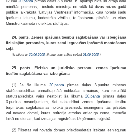
likuma
20.panta
pirmās daļas 3.punkta "b" apakšpunktā un otrajā daļā
minētās personas, Tieslietu ministrija ne retāk kā divas reizes gadā
publicē laikrakstā "Latvijas Vēstnesis" informāciju, kurā norāda šādu
īpašumu lielumu, kadastrālo vērtību, to īpatsvaru pilsētās un citus
Ministru kabineta noteiktos rādītājus.
24. pants. Zemes īpašuma tiesību saglabāšana vai izbeigšana
fiziskajām personām, kuras zemi ieguvušas īpašumā mantošanas
ceļā
(Izslēgts ar
30.06.2005
. likumu, kas stājas spēkā
01.09.2005.
)
25. pants. Fizisko un juridisko personu zemes īpašuma
tiesību saglabāšana vai izbeigšana
(1) Ja šā likuma
20.panta
pirmās daļas 3.punktā minētās
statūtsabiedrības pamatkapitālā notikušas izmaiņas, kuru rezultātā
statūtsabiedrība vairs neatbilst šā likuma
20.panta
pirmās daļas
3.punkta nosacījumiem, šai sabiedrībai zemes īpašuma tiesību
turpmākas saglabāšanas nolūkā jāiesniedz iesniegums tās pilsētas
vai novada domei, kuras teritorijā atrodas attiecīgā zeme, mēneša
laikā no dienas, kad izmaiņas reģistrētas Uzņēmumu reģistrā.
(2) Pilsētas vai novada domes priekšsēdētājs izskata iesniegumu