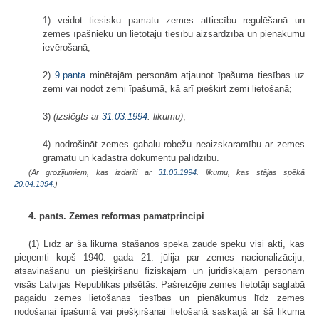
1) veidot tiesisku pamatu zemes attiecību regulēšanā un
zemes īpašnieku un lietotāju tiesību aizsardzībā un pienākumu
ievērošanā;
2)
9.panta
minētajām personām atjaunot īpašuma tiesības uz
zemi vai nodot zemi īpašumā, kā arī piešķirt zemi lietošanā;
3)
(izslēgts ar
31.03.1994
. likumu)
;
4) nodrošināt zemes gabalu robežu neaizskaramību ar zemes
grāmatu un kadastra dokumentu palīdzību.
(Ar grozījumiem, kas izdarīti ar
31.03.1994
. likumu, kas stājas spēkā
20.04.1994.
)
4. pants. Zemes reformas pamatprincipi
(1) Līdz ar šā likuma stāšanos spēkā zaudē spēku visi akti, kas
pieņemti kopš 1940. gada 21. jūlija par zemes nacionalizāciju,
atsavināšanu un piešķiršanu fiziskajām un juridiskajām personām
visās Latvijas Republikas pilsētās. Pašreizējie zemes lietotāji saglabā
pagaidu zemes lietošanas tiesības un pienākumus līdz zemes
nodošanai īpašumā vai piešķiršanai lietošanā saskaņā ar šā likuma