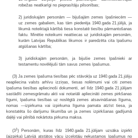
robežas neatkarīgi no pieprasītāju pilsonības;
2) juridiskajām personām — bijušajām zemes īpašniecēm —
uz zemes gabaliem, kas tām piederēja 1940.gada 21.jūlijā, ja
likumā noteiktajā kārtībā tiesa konstatē tiesību pārmantošanas
faktu. Minētie noteikumi neattiecas uz juridiskajām personām,
kurām Latvijas Republikas likumos ir paredzēta cita īpašumu
atgūšanas kārtība;
3) juridiskajām personām, ja bijušie zemes īpašnieki ar
testamentu novēlējuši tām savus zemes īpašumus.
(3) Ja zemes īpašuma tiesības pēc stāvokļa uz 1940.gada 21.jūliju
neapliecina valsts arhīvu izziņas, tiesas nolēmumi vai citi zemes
īpašuma tiesības apliecinoši dokumenti, arī līdz 1940.gada 21.jūlijam
sastādīti zemesgrāmatu akti vai notariāli apliecināti zemes pirkšanas
līgumi, īpašuma tiesības uz noslēgtā zemes atsavināšanas līguma,
nomas —izpirkuma vai izpirkuma līguma pamata atzīst tiesa, ja
konstatēta šo darījumu likumība un ja zemes izpirkšanas gadījumā
daļēji vai pilnībā nokārtota pirkuma maksa.
1
(3
) Personām, kuras līdz 1940.gada 21.jūlijam uzsāka izpirkt
(aizpirka) Latvijā atstātos vācu izceļotāju nekustamos īpašumus no