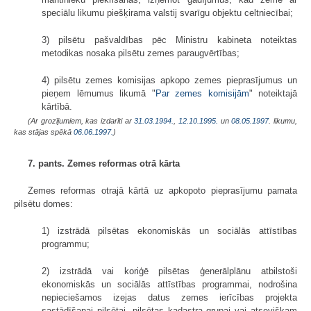
speciālu likumu piešķirama valstij svarīgu objektu celtniecībai;
3) pilsētu pašvaldības pēc Ministru kabineta noteiktas
metodikas nosaka pilsētu zemes paraugvērtības;
4) pilsētu zemes komisijas apkopo zemes pieprasījumus un
pieņem lēmumus likumā "
Par zemes komisijām
" noteiktajā
kārtībā.
(Ar grozījumiem, kas izdarīti ar
31.03.1994.
,
12.10.1995.
un
08.05.1997
. likumu,
kas stājas spēkā
06.06.1997.
)
7. pants. Zemes reformas otrā kārta
Zemes reformas otrajā kārtā uz apkopoto pieprasījumu pamata
pilsētu domes:
1) izstrādā pilsētas ekonomiskās un sociālās attīstības
programmu;
2) izstrādā vai koriģē pilsētas ģenerālplānu atbilstoši
ekonomiskās un sociālās attīstības programmai, nodrošina
nepieciešamos izejas datus zemes ierīcības projekta
sastādīšanai pilsētai, pilsētas kadastra grupai vai atsevišķam