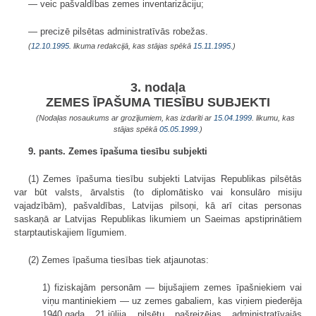
— veic pašvaldības zemes inventarizāciju;
— precizē pilsētas administratīvās robežas.
(
12.10.1995
. likuma redakcijā, kas stājas spēkā
15.11.1995.
)
3. nodaļa
ZEMES ĪPAŠUMA TIESĪBU SUBJEKTI
(Nodaļas nosaukums ar grozījumiem, kas izdarīti ar
15.04.1999
. likumu, kas
stājas spēkā
05.05.1999.
)
9. pants. Zemes īpašuma tiesību subjekti
(1) Zemes īpašuma tiesību subjekti Latvijas Republikas pilsētās
var būt valsts, ārvalstis (to diplomātisko vai konsulāro misiju
vajadzībām), pašvaldības, Latvijas pilsoņi, kā arī citas personas
saskaņā ar Latvijas Republikas likumiem un Saeimas apstiprinātiem
starptautiskajiem līgumiem.
(2) Zemes īpašuma tiesības tiek atjaunotas:
1) fiziskajām personām — bijušajiem zemes īpašniekiem vai
viņu mantiniekiem — uz zemes gabaliem, kas viņiem piederēja
1940.gada 21.jūlija pilsētu pašreizējas administratīvajās