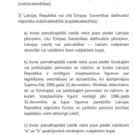
(statūtsabiedrības);
3) Latvijas Republikā vai citā Eiropas Savienības dalībvalstī
reģistrēta statūtsabiedrība (kapitālsabiedrība):
a) kuras pamatkapitālā vairāk nekā puse pieder Latvijas
pilsoņiem, citu Eiropas Savienības dalībvalstu pilsoņiem,
Latvijas valstij vai pašvaldībai — katram subjektam
atsevišķi vai vairākiem šiem subjektiem kopā,
b) kuras pamatkapitālā vairāk nekā puse pieder fiziskajām
vai juridiskajām personām no valstīm, ar kurām Latvijas
Republika ir noslēgusi starptautiskus līgumus par
ieguldījumu veicināšanu un aizsardzību, ko apstiprinājusi
Saeima līdz 1996.gada 31.decembrim. Minētais attiecināms
arī uz fiziskajām vai juridiskajām personām no valstīm, ar
kurām starptautiskie līgumi noslēgti pēc 1996.gada
31.decembra, ja šajos līgumos paredzēts Latvijas
Republikā reģistrēto fizisko un juridisko personu tiesības
iegādāties zemi attiecīgā valstī,
c) kuras pamatkapitālā vairāk nekā puse pieder vairākiem
"a" un "b" apakšpunktā minētajiem subjektiem kopā,