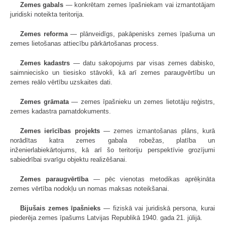
Zemes gabals
— konkrētam zemes īpašniekam vai izmantotājam
juridiski noteikta teritorija.
Zemes reforma
— plānveidīgs, pakāpenisks zemes īpašuma un
zemes lietošanas attiecību pārkārtošanas process.
Zemes kadastrs
— datu sakopojums par visas zemes dabisko,
saimniecisko un tiesisko stāvokli, kā arī zemes paraugvērtību un
zemes reālo vērtību uzskaites dati.
Zemes grāmata
— zemes īpašnieku un zemes lietotāju reģistrs,
zemes kadastra pamatdokuments.
Zemes ierīcības projekts
— zemes izmantošanas plāns, kurā
norādītas katra zemes gabala robežas, platība un
inženierlabiekārtojums, kā arī šo teritoriju perspektīvie grozījumi
sabiedrībai svarīgu objektu realizēšanai.
Zemes paraugvērtība
— pēc vienotas metodikas aprēķināta
zemes vērtība nodokļu un nomas maksas noteikšanai.
Bijušais zemes īpašnieks
— fiziskā vai juridiskā persona, kurai
piederēja zemes īpašums Latvijas Republikā 1940. gada 21. jūlijā.