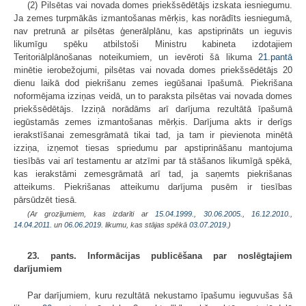
(2) Pilsētas vai novada domes priekšsēdētājs izskata iesniegumu.
Ja zemes turpmākās izmantošanas mērķis, kas norādīts iesniegumā,
nav pretrunā ar pilsētas ģenerālplānu, kas apstiprināts un ieguvis
likumīgu spēku atbilstoši Ministru kabineta izdotajiem
Teritoriālplānošanas noteikumiem, un ievēroti šā likuma
21.pantā
minētie ierobežojumi, pilsētas vai novada domes priekšsēdētājs 20
dienu laikā dod piekrišanu zemes iegūšanai īpašumā. Piekrišana
noformējama izziņas veidā, un to paraksta pilsētas vai novada domes
priekšsēdētājs. Izziņā norādāms arī darījuma rezultātā īpašumā
iegūstamās zemes izmantošanas mērķis. Darījuma akts ir derīgs
ierakstīšanai zemesgrāmatā tikai tad, ja tam ir pievienota minētā
izziņa, izņemot tiesas spriedumu par apstiprināšanu mantojuma
tiesībās vai arī testamentu ar atzīmi par tā stāšanos likumīgā spēkā,
kas ierakstāmi zemesgrāmatā arī tad, ja saņemts piekrišanas
atteikums. Piekrišanas atteikumu darījuma pusēm ir tiesības
pārsūdzēt tiesā.
(Ar grozījumiem, kas izdarīti ar
15.04.1999.
,
30.06.2005.
,
16.12.2010.
,
14.04.2011.
un
06.06.2019
. likumu, kas stājas spēkā
03.07.2019.
)
23. pants. Informācijas publicēšana par noslēgtajiem
darījumiem
Par darījumiem, kuru rezultātā nekustamo īpašumu ieguvušas šā