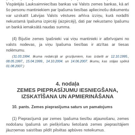
Vispārējās Lauksaimniecības bankas vai Valsts zemes bankas, kā arī
šo personu mantiniekiem par īpašuma tiesības apliecinošu dokumentu
var uzskatīt Latvijas Valsts vēstures arhīva izziņu, kurā norādīti
nekustamā īpašuma izpircēji (aizpircēji), dati par nekustamo īpašumu
un bankā iemaksātā naudas summa.
(4) Bijušie zemes īpašnieki vai viņu mantinieki ir atbrīvojami no
valsts nodevas, ja viņu īpašuma tiesības ir atzītas ar tiesas
nolēmumu.
(
31.03.1994
. likuma redakcijā ar grozījumiem, kas izdarīti ar
12.10.1995.
,
08.05.1997.
,
15.04.1999.
,
14.10.2004.
un
14.06.2007
. likumu, kas stājas spēkā
01.08.2007.
)
4. nodaļa
ZEMES PIEPRASĪJUMU IESNIEGŠANA,
IZSKATĪŠANA UN APMIERINĀŠANA
10. pants. Zemes pieprasījuma saturs un pamatojums
(1) Pieprasījumā par zemes īpašuma tiesību atjaunošanu, zemes
nodošanu īpašumā un piešķiršanu lietošanā zemes pieprasītājiem
jāuzņemas saistības pildīt pilsētas apbūves noteikumus.