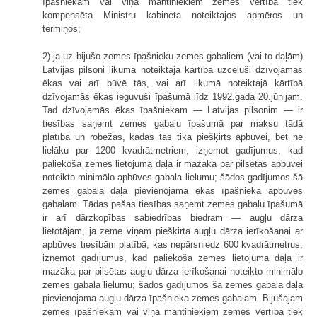
īpašniekam vai viņa mantiniekiem zemes vērtība tiek
kompensēta Ministru kabineta noteiktajos apmēros un
termiņos;
2) ja uz bijušo zemes īpašnieku zemes gabaliem (vai to daļām)
Latvijas pilsoņi likumā noteiktajā kārtībā uzcēluši dzīvojamās
ēkas vai arī būvē tās, vai arī likumā noteiktajā kārtībā
dzīvojamās ēkas ieguvuši īpašumā līdz 1992.gada 20.jūnijam.
Tad dzīvojamās ēkas īpašniekam — Latvijas pilsonim — ir
tiesības saņemt zemes gabalu īpašumā par maksu tādā
platībā un robežās, kādās tas tika piešķirts apbūvei, bet ne
lielāku par 1200 kvadrātmetriem, izņemot gadījumus, kad
paliekošā zemes lietojuma daļa ir mazāka par pilsētas apbūvei
noteikto minimālo apbūves gabala lielumu; šādos gadījumos šā
zemes gabala daļa pievienojama ēkas īpašnieka apbūves
gabalam. Tādas pašas tiesības saņemt zemes gabalu īpašumā
ir arī dārzkopības sabiedrības biedram — augļu dārza
lietotājam, ja zeme viņam piešķirta augļu dārza ierīkošanai ar
apbūves tiesībām platībā, kas nepārsniedz 600 kvadrātmetrus,
izņemot gadījumus, kad paliekošā zemes lietojuma daļa ir
mazāka par pilsētas augļu dārza ierīkošanai noteikto minimālo
zemes gabala lielumu; šādos gadījumos šā zemes gabala daļa
pievienojama augļu dārza īpašnieka zemes gabalam. Bijušajam
zemes īpašniekam vai viņa mantiniekiem zemes vērtība tiek