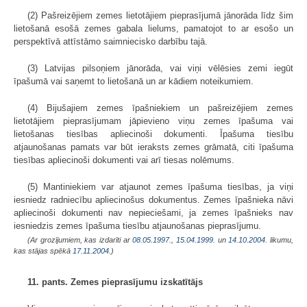
(2) Pašreizējiem zemes lietotājiem pieprasījumā jānorāda līdz šim
lietošanā esošā zemes gabala lielums, pamatojot to ar esošo un
perspektīvā attīstāmo saimniecisko darbību tajā.
(3) Latvijas pilsoņiem jānorāda, vai viņi vēlēsies zemi iegūt
īpašumā vai saņemt to lietošanā un ar kādiem noteikumiem.
(4) Bijušajiem zemes īpašniekiem un pašreizējiem zemes
lietotājiem pieprasījumam jāpievieno viņu zemes īpašuma vai
lietošanas tiesības apliecinoši dokumenti. Īpašuma tiesību
atjaunošanas pamats var būt ieraksts zemes grāmatā, citi īpašuma
tiesības apliecinoši dokumenti vai arī tiesas nolēmums.
(5) Mantiniekiem var atjaunot zemes īpašuma tiesības, ja viņi
iesniedz radniecību apliecinošus dokumentus. Zemes īpašnieka nāvi
apliecinoši dokumenti nav nepieciešami, ja zemes īpašnieks nav
iesniedzis zemes īpašuma tiesību atjaunošanas pieprasījumu.
(Ar grozījumiem, kas izdarīti ar
08.05.1997.
,
15.04.1999.
un
14.10.2004
. likumu,
kas stājas spēkā
17.11.2004.
)
11. pants. Zemes pieprasījumu izskatītājs