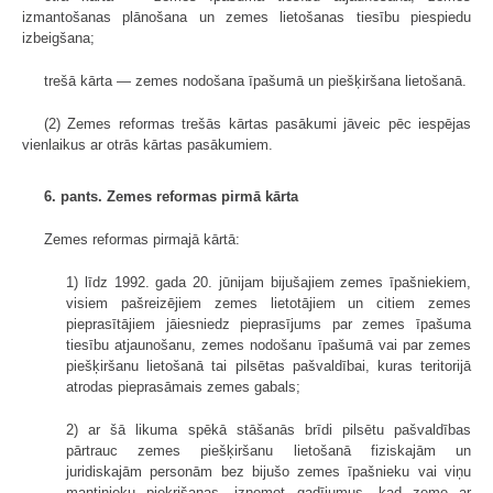
izmantošanas plānošana un zemes lietošanas tiesību piespiedu
izbeigšana;
trešā kārta — zemes nodošana īpašumā un piešķiršana lietošanā.
(2) Zemes reformas trešās kārtas pasākumi jāveic pēc iespējas
vienlaikus ar otrās kārtas pasākumiem.
6. pants. Zemes reformas pirmā kārta
Zemes reformas pirmajā kārtā:
1) līdz 1992. gada 20. jūnijam bijušajiem zemes īpašniekiem,
visiem pašreizējiem zemes lietotājiem un citiem zemes
pieprasītājiem jāiesniedz pieprasījums par zemes īpašuma
tiesību atjaunošanu, zemes nodošanu īpašumā vai par zemes
piešķiršanu lietošanā tai pilsētas pašvaldībai, kuras teritorijā
atrodas pieprasāmais zemes gabals;
2) ar šā likuma spēkā stāšanās brīdi pilsētu pašvaldības
pārtrauc zemes piešķiršanu lietošanā fiziskajām un
juridiskajām personām bez bijušo zemes īpašnieku vai viņu
mantinieku piekrišanas, izņemot gadījumus, kad zeme ar