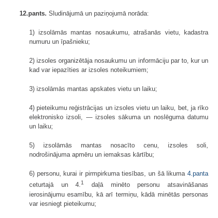
12.pants.
Sludinājumā un paziņojumā norāda:
1) izsolāmās mantas nosaukumu, atrašanās vietu, kadastra
numuru un īpašnieku;
2) izsoles organizētāja nosaukumu un informāciju par to, kur un
kad var iepazīties ar izsoles noteikumiem;
3) izsolāmās mantas apskates vietu un laiku;
4) pieteikumu reģistrācijas un izsoles vietu un laiku, bet, ja rīko
elektronisko izsoli, — izsoles sākuma un noslēguma datumu
un laiku;
5) izsolāmās mantas nosacīto cenu, izsoles soli,
nodrošinājuma apmēru un iemaksas kārtību;
6) personu, kurai ir pirmpirkuma tiesības, un šā likuma
4.panta
1
ceturtajā un 4.
daļā minēto personu atsavināšanas
ierosinājumu esamību, kā arī termiņu, kādā minētās personas
var iesniegt pieteikumu;