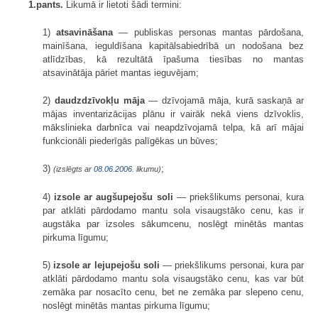
1.pants.
Likumā ir lietoti šādi termini:
1)
atsavināšana
— publiskas personas mantas pārdošana,
mainīšana, ieguldīšana kapitālsabiedrībā un nodošana bez
atlīdzības, kā rezultātā īpašuma tiesības no mantas
atsavinātāja pāriet mantas ieguvējam;
2)
daudzdzīvokļu māja
— dzīvojamā māja, kurā saskaņā ar
mājas inventarizācijas plānu ir vairāk nekā viens dzīvoklis,
mākslinieka darbnīca vai neapdzīvojamā telpa, kā arī mājai
funkcionāli piederīgās palīgēkas un būves;
3)
;
(izslēgts ar
08.06.2006
. likumu)
4)
izsole ar augšupejošu soli
— priekšlikums personai, kura
par atklāti pārdodamo mantu sola visaugstāko cenu, kas ir
augstāka par izsoles sākumcenu, noslēgt minētās mantas
pirkuma līgumu;
5)
izsole ar lejupejošu soli
— priekšlikums personai, kura par
atklāti pārdodamo mantu sola visaugstāko cenu, kas var būt
zemāka par nosacīto cenu, bet ne zemāka par slepeno cenu,
noslēgt minētās mantas pirkuma līgumu;