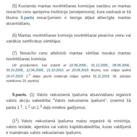
(5) Kustamās mantas novērtēšanas komisijas sastāvu un mantas
nosacīto cenu apstiprina institūcija (amatpersona), kura saskaņā ar šā
likuma
6.panta
nosacījumiem ir tiesīga atļaut attiecīgās mantas
atsavināšanu.
(6) Mantas novērtēšanas komisija novērtēšanai pieaicina vienu vai
vairākus sertificētus vērtētājus.
(7) Nosacīto cenu atbilstoši mantas vērtībai nosaka mantas
novērtēšanas komisija.
(Ar grozījumiem, kas izdarīti ar
22.06.2005.
,
01.12.2005.
,
08.06.2006.
,
30.10.2008.
,
12.06.2009.
,
21.10.2010.
un
20.06.2019
. likumu, kas stājas spēkā
3
16.07.2019.
1.
daļas jaunā redakcija stājas spēkā
01.11.2019.
Sk. pārejas
noteikumu 19. punktu)
9.pants.
(1) Valsts nekustamā īpašuma atsavināšanu organizē
valsts akciju sabiedrība "Valsts nekustamie īpašumi", izņemot šā
1
2
3
panta 1.
, 1.
un 1.
daļā minētos gadījumus.
1
(1
) Valsts nekustamā īpašuma maiņu organizē tā ministrija,
valsts iestāde, aģentūra vai valsts kapitālsabiedrība, kuras valdījumā
ir maināmais valsts nekustamais īpašums.