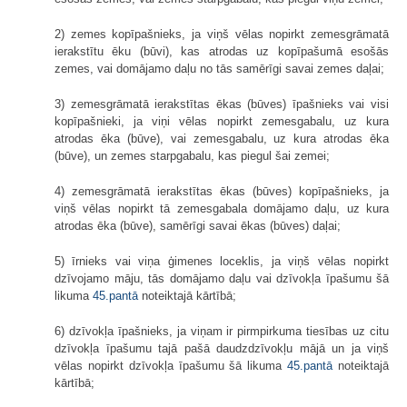
2) zemes kopīpašnieks, ja viņš vēlas nopirkt zemesgrāmatā
ierakstītu ēku (būvi), kas atrodas uz kopīpašumā esošās
zemes, vai domājamo daļu no tās samērīgi savai zemes daļai;
3) zemesgrāmatā ierakstītas ēkas (būves) īpašnieks vai visi
kopīpašnieki, ja viņi vēlas nopirkt zemesgabalu, uz kura
atrodas ēka (būve), vai zemesgabalu, uz kura atrodas ēka
(būve), un zemes starpgabalu, kas piegul šai zemei;
4) zemesgrāmatā ierakstītas ēkas (būves) kopīpašnieks, ja
viņš vēlas nopirkt tā zemesgabala domājamo daļu, uz kura
atrodas ēka (būve), samērīgi savai ēkas (būves) daļai;
5) īrnieks vai viņa ģimenes loceklis, ja viņš vēlas nopirkt
dzīvojamo māju, tās domājamo daļu vai dzīvokļa īpašumu šā
likuma
45.pantā
noteiktajā kārtībā;
6) dzīvokļa īpašnieks, ja viņam ir pirmpirkuma tiesības uz citu
dzīvokļa īpašumu tajā pašā daudzdzīvokļu mājā un ja viņš
vēlas nopirkt dzīvokļa īpašumu šā likuma
45.pantā
noteiktajā
kārtībā;