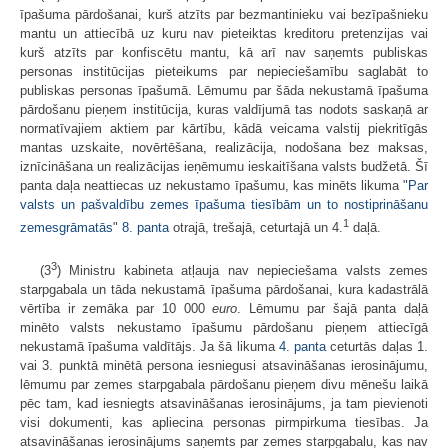
īpašuma pārdošanai, kurš atzīts par bezmantinieku vai bezīpašnieku
mantu un attiecībā uz kuru nav pieteiktas kreditoru pretenzijas vai
kurš atzīts par konfiscētu mantu, kā arī nav saņemts publiskas
personas institūcijas pieteikums par nepieciešamību saglabāt to
publiskas personas īpašumā. Lēmumu par šāda nekustamā īpašuma
pārdošanu pieņem institūcija, kuras valdījumā tas nodots saskaņā ar
normatīvajiem aktiem par kārtību, kādā veicama valstij piekritīgās
mantas uzskaite, novērtēšana, realizācija, nodošana bez maksas,
iznīcināšana un realizācijas ieņēmumu ieskaitīšana valsts budžetā. Šī
panta daļa neattiecas uz nekustamo īpašumu, kas minēts likuma "
Par
valsts un pašvaldību zemes īpašuma tiesībām un to nostiprināšanu
1
zemesgrāmatās
"
8. panta
otrajā, trešajā, ceturtajā un 4.
daļā.
3
(3
) Ministru kabineta atļauja nav nepieciešama valsts zemes
starpgabala un tāda nekustamā īpašuma pārdošanai, kura kadastrālā
vērtība ir zemāka par 10 000
euro
. Lēmumu par šajā panta daļā
minēto valsts nekustamo īpašumu pārdošanu pieņem attiecīgā
nekustamā īpašuma valdītājs. Ja šā likuma
4. panta
ceturtās daļas 1.
vai 3. punktā minētā persona iesniegusi atsavināšanas ierosinājumu,
lēmumu par zemes starpgabala pārdošanu pieņem divu mēnešu laikā
pēc tam, kad iesniegts atsavināšanas ierosinājums, ja tam pievienoti
visi dokumenti, kas apliecina personas pirmpirkuma tiesības. Ja
atsavināšanas ierosinājums saņemts par zemes starpgabalu, kas nav