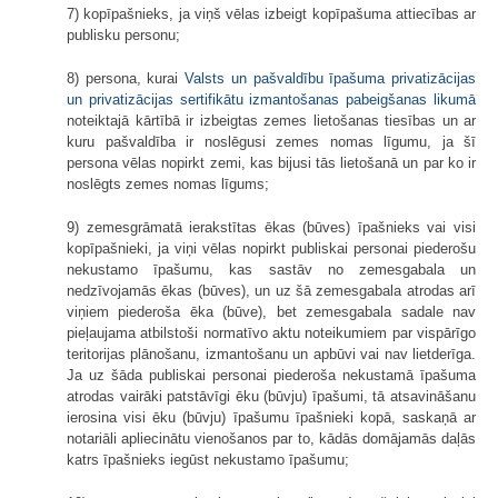
7) kopīpašnieks, ja viņš vēlas izbeigt kopīpašuma attiecības ar
publisku personu;
8) persona, kurai
Valsts un pašvaldību īpašuma privatizācijas
un privatizācijas sertifikātu izmantošanas pabeigšanas likumā
noteiktajā kārtībā ir izbeigtas zemes lietošanas tiesības un ar
kuru pašvaldība ir noslēgusi zemes nomas līgumu, ja šī
persona vēlas nopirkt zemi, kas bijusi tās lietošanā un par ko ir
noslēgts zemes nomas līgums;
9) zemesgrāmatā ierakstītas ēkas (būves) īpašnieks vai visi
kopīpašnieki, ja viņi vēlas nopirkt publiskai personai piederošu
nekustamo īpašumu, kas sastāv no zemesgabala un
nedzīvojamās ēkas (būves), un uz šā zemesgabala atrodas arī
viņiem piederoša ēka (būve), bet zemesgabala sadale nav
pieļaujama atbilstoši normatīvo aktu noteikumiem par vispārīgo
teritorijas plānošanu, izmantošanu un apbūvi vai nav lietderīga.
Ja uz šāda publiskai personai piederoša nekustamā īpašuma
atrodas vairāki patstāvīgi ēku (būvju) īpašumi, tā atsavināšanu
ierosina visi ēku (būvju) īpašumu īpašnieki kopā, saskaņā ar
notariāli apliecinātu vienošanos par to, kādās domājamās daļās
katrs īpašnieks iegūst nekustamo īpašumu;