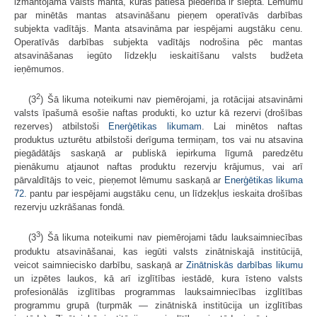
izmantojamā valsts manta, kuras patiesā piederība ir slēpta. Lēmumu
par minētās mantas atsavināšanu pieņem operatīvās darbības
subjekta vadītājs. Manta atsavināma par iespējami augstāku cenu.
Operatīvās darbības subjekta vadītājs nodrošina pēc mantas
atsavināšanas iegūto līdzekļu ieskaitīšanu valsts budžeta
ieņēmumos.
2
(3
) Šā likuma noteikumi nav piemērojami, ja rotācijai atsavināmi
valsts īpašumā esošie naftas produkti, ko uztur kā rezervi (drošības
rezerves) atbilstoši
Enerģētikas likumam
. Lai minētos naftas
produktus uzturētu atbilstoši derīguma termiņam, tos vai nu atsavina
piegādātājs saskaņā ar publiskā iepirkuma līgumā paredzētu
pienākumu atjaunot naftas produktu rezervju krājumus, vai arī
pārvaldītājs to veic, pieņemot lēmumu saskaņā ar
Enerģētikas likuma
72.
pantu par iespējami augstāku cenu, un līdzekļus ieskaita drošības
rezervju uzkrāšanas fondā.
3
(3
) Šā likuma noteikumi nav piemērojami tādu lauksaimniecības
produktu atsavināšanai, kas iegūti valsts zinātniskajā institūcijā,
veicot saimniecisko darbību, saskaņā ar
Zinātniskās darbības likumu
un izpētes laukos, kā arī izglītības iestādē, kura īsteno valsts
profesionālās izglītības programmas lauksaimniecības izglītības
programmu grupā (turpmāk — zinātniskā institūcija un izglītības