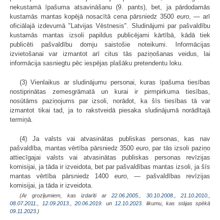
nekustamā īpašuma atsavināšanu (9. pants), bet, ja pārdodamās
kustamās mantas kopējā nosacītā cena pārsniedz 3500
euro
, — arī
oficiālajā izdevumā "Latvijas Vēstnesis". Sludinājumi par pašvaldību
kustamās mantas izsoli papildus publicējami kārtībā, kādā tiek
publicēti pašvaldību domju saistošie noteikumi. Informācijas
izvietošanai var izmantot arī citus tās paziņošanas veidus, lai
informācija sasniegtu pēc iespējas plašāku pretendentu loku.
(3) Vienlaikus ar sludinājumu personai, kuras īpašuma tiesības
nostiprinātas zemesgrāmatā un kurai ir pirmpirkuma tiesības,
nosūtāms paziņojums par izsoli, norādot, ka šīs tiesības tā var
izmantot tikai tad, ja to rakstveidā piesaka sludinājumā norādītajā
termiņā.
(4) Ja valsts vai atvasinātas publiskas personas, kas nav
pašvaldība, mantas vērtība pārsniedz 3500
euro
, par tās izsoli paziņo
attiecīgajai valsts vai atvasinātas publiskas personas revīzijas
komisijai, ja tāda ir izveidota, bet par pašvaldības mantas izsoli, ja šīs
mantas vērtība pārsniedz 1400
euro
, — pašvaldības revīzijas
komisijai, ja tāda ir izveidota.
(Ar grozījumiem, kas izdarīti ar
22.06.2005.
,
30.10.2008.
,
21.10.2010.
,
08.07.2011.
,
12.09.2013.
,
20.06.2019.
un
12.10.2023
. likumu, kas stājas spēkā
09.11.2023.
)