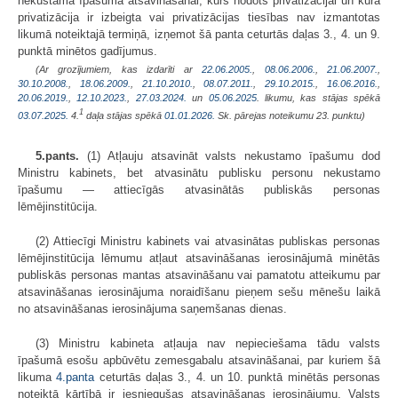
nekustamā īpašuma atsavināšanai, kurš nodots privatizācijai un kura
privatizācija ir izbeigta vai privatizācijas tiesības nav izmantotas
likumā noteiktajā termiņā, izņemot šā panta ceturtās daļas 3., 4. un 9.
punktā minētos gadījumus.
(Ar grozījumiem, kas izdarīti ar
22.06.2005.
,
08.06.2006.
,
21.06.2007.
,
30.10.2008.
,
18.06.2009.
,
21.10.2010.
,
08.07.2011.
,
29.10.2015.
,
16.06.2016.
,
20.06.2019.
,
12.10.2023.
,
27.03.2024.
un
05.06.2025
. likumu, kas stājas spēkā
1
03.07.2025.
4.
daļa stājas spēkā
01.01.2026.
Sk. pārejas noteikumu 23. punktu)
5.pants.
(1) Atļauju atsavināt valsts nekustamo īpašumu dod
Ministru kabinets, bet atvasinātu publisku personu nekustamo
īpašumu — attiecīgās atvasinātās publiskās personas
lēmējinstitūcija.
(2) Attiecīgi Ministru kabinets vai atvasinātas publiskas personas
lēmējinstitūcija lēmumu atļaut atsavināšanas ierosinājumā minētās
publiskās personas mantas atsavināšanu vai pamatotu atteikumu par
atsavināšanas ierosinājuma noraidīšanu pieņem sešu mēnešu laikā
no atsavināšanas ierosinājuma saņemšanas dienas.
(3) Ministru kabineta atļauja nav nepieciešama tādu valsts
īpašumā esošu apbūvētu zemesgabalu atsavināšanai, par kuriem šā
likuma
4.panta
ceturtās daļas 3., 4. un 10. punktā minētās personas
noteiktā kārtībā ir iesniegušas atsavināšanas ierosinājumu. Valsts