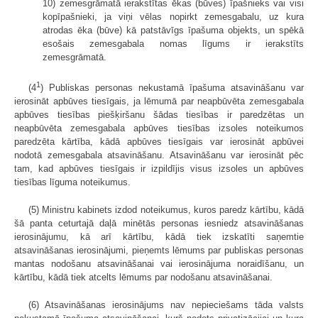
10) zemesgrāmatā ierakstītas ēkas (būves) īpašnieks vai visi
kopīpašnieki, ja viņi vēlas nopirkt zemesgabalu, uz kura
atrodas ēka (būve) kā patstāvīgs īpašuma objekts, un spēkā
esošais zemesgabala nomas līgums ir ierakstīts
zemesgrāmatā.
1
(4
) Publiskas personas nekustamā īpašuma atsavināšanu var
ierosināt apbūves tiesīgais, ja lēmumā par neapbūvēta zemesgabala
apbūves tiesības piešķiršanu šādas tiesības ir paredzētas un
neapbūvēta zemesgabala apbūves tiesības izsoles noteikumos
paredzēta kārtība, kādā apbūves tiesīgais var ierosināt apbūvei
nodotā zemesgabala atsavināšanu. Atsavināšanu var ierosināt pēc
tam, kad apbūves tiesīgais ir izpildījis visus izsoles un apbūves
tiesības līguma noteikumus.
(5) Ministru kabinets izdod noteikumus, kuros paredz kārtību, kādā
šā panta ceturtajā daļā minētās personas iesniedz atsavināšanas
ierosinājumu, kā arī kārtību, kādā tiek izskatīti saņemtie
atsavināšanas ierosinājumi, pieņemts lēmums par publiskas personas
mantas nodošanu atsavināšanai vai ierosinājuma noraidīšanu, un
kārtību, kādā tiek atcelts lēmums par nodošanu atsavināšanai.
(6) Atsavināšanas ierosinājums nav nepieciešams tāda valsts