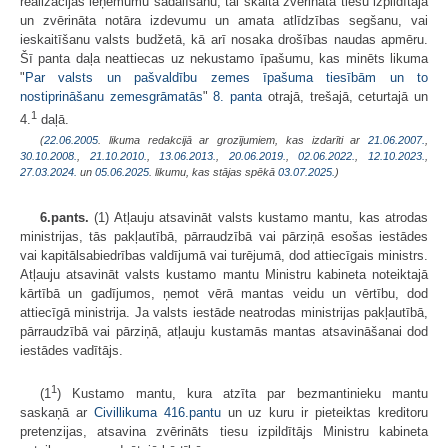
realizācijas ieņēmumu sadalīšanu, tai skaitā zvērināta tiesu izpildītāja
un zvērināta notāra izdevumu un amata atlīdzības segšanu, vai
ieskaitīšanu valsts budžetā, kā arī nosaka drošības naudas apmēru.
Šī panta daļa neattiecas uz nekustamo īpašumu, kas minēts likuma
"
Par valsts un pašvaldību zemes īpašuma tiesībām un to
nostiprināšanu zemesgrāmatās
"
8. panta
otrajā, trešajā, ceturtajā un
1
4.
daļā.
(
22.06.2005
. likuma redakcijā ar grozījumiem, kas izdarīti ar
21.06.2007.
,
30.10.2008.
,
21.10.2010.
,
13.06.2013.
,
20.06.2019.
,
02.06.2022.
,
12.10.2023.
,
27.03.2024.
un
05.06.2025
. likumu, kas stājas spēkā
03.07.2025.
)
6.pants.
(1) Atļauju atsavināt valsts kustamo mantu, kas atrodas
ministrijas, tās pakļautībā, pārraudzībā vai pārziņā esošas iestādes
vai kapitālsabiedrības valdījumā vai turējumā, dod attiecīgais ministrs.
Atļauju atsavināt valsts kustamo mantu Ministru kabineta noteiktajā
kārtībā un gadījumos, ņemot vērā mantas veidu un vērtību, dod
attiecīgā ministrija. Ja valsts iestāde neatrodas ministrijas pakļautībā,
pārraudzībā vai pārziņā, atļauju kustamās mantas atsavināšanai dod
iestādes vadītājs.
1
(1
) Kustamo mantu, kura atzīta par bezmantinieku mantu
saskaņā ar
Civillikuma
416.pantu
un uz kuru ir pieteiktas kreditoru
pretenzijas, atsavina zvērināts tiesu izpildītājs Ministru kabineta