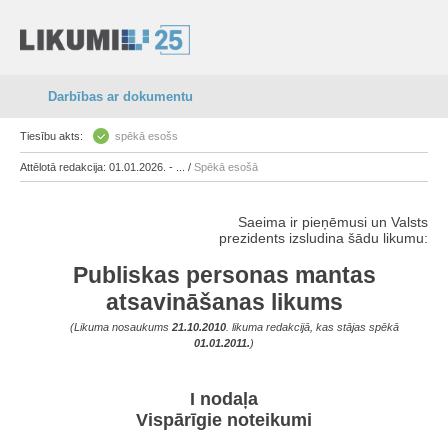
Darbības ar dokumentu
Tiesību akts:
spēkā esošs
Attēlotā redakcija: 01.01.2026. - ... /
Spēkā esošā
Saeima ir pieņēmusi un Valsts
prezidents izsludina šādu likumu:
Publiskas personas mantas
atsavināšanas likums
(Likuma nosaukums
21.10.2010
. likuma redakcijā, kas stājas spēkā
01.01.2011.
)
I nodaļa
Vispārīgie noteikumi