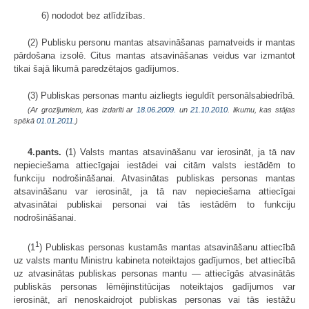
6) nododot bez atlīdzības.
(2) Publisku personu mantas atsavināšanas pamatveids ir mantas
pārdošana izsolē. Citus mantas atsavināšanas veidus var izmantot
tikai šajā likumā paredzētajos gadījumos.
(3) Publiskas personas mantu aizliegts ieguldīt personālsabiedrībā.
(Ar grozījumiem, kas izdarīti ar
18.06.2009.
un
21.10.2010
. likumu, kas stājas
spēkā
01.01.2011.
)
4.pants.
(1) Valsts mantas atsavināšanu var ierosināt, ja tā nav
nepieciešama attiecīgajai iestādei vai citām valsts iestādēm to
funkciju nodrošināšanai. Atvasinātas publiskas personas mantas
atsavināšanu var ierosināt, ja tā nav nepieciešama attiecīgai
atvasinātai publiskai personai vai tās iestādēm to funkciju
nodrošināšanai.
1
(1
) Publiskas personas kustamās mantas atsavināšanu attiecībā
uz valsts mantu Ministru kabineta noteiktajos gadījumos, bet attiecībā
uz atvasinātas publiskas personas mantu — attiecīgās atvasinātās
publiskās personas lēmējinstitūcijas noteiktajos gadījumos var
ierosināt, arī nenoskaidrojot publiskas personas vai tās iestāžu