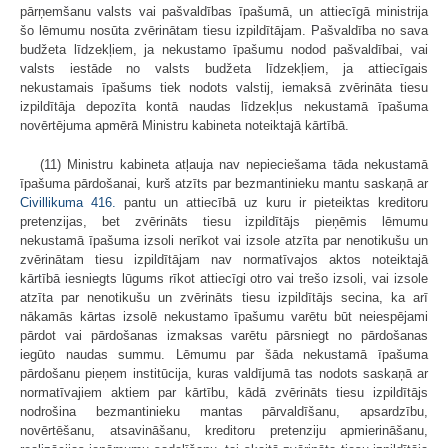
pārņemšanu valsts vai pašvaldības īpašumā, un attiecīgā ministrija
šo lēmumu nosūta zvērinātam tiesu izpildītājam. Pašvaldība no sava
budžeta līdzekļiem, ja nekustamo īpašumu nodod pašvaldībai, vai
valsts iestāde no valsts budžeta līdzekļiem, ja attiecīgais
nekustamais īpašums tiek nodots valstij, iemaksā zvērināta tiesu
izpildītāja depozīta kontā naudas līdzekļus nekustamā īpašuma
novērtējuma apmērā Ministru kabineta noteiktajā kārtībā.
(11) Ministru kabineta atļauja nav nepieciešama tāda nekustamā
īpašuma pārdošanai, kurš atzīts par bezmantinieku mantu saskaņā ar
Civillikuma
416.
pantu un attiecībā uz kuru ir pieteiktas kreditoru
pretenzijas, bet zvērināts tiesu izpildītājs pieņēmis lēmumu
nekustamā īpašuma izsoli nerīkot vai izsole atzīta par nenotikušu un
zvērinātam tiesu izpildītājam nav normatīvajos aktos noteiktajā
kārtībā iesniegts lūgums rīkot attiecīgi otro vai trešo izsoli, vai izsole
atzīta par nenotikušu un zvērināts tiesu izpildītājs secina, ka arī
nākamās kārtas izsolē nekustamo īpašumu varētu būt neiespējami
pārdot vai pārdošanas izmaksas varētu pārsniegt no pārdošanas
iegūto naudas summu. Lēmumu par šāda nekustamā īpašuma
pārdošanu pieņem institūcija, kuras valdījumā tas nodots saskaņā ar
normatīvajiem aktiem par kārtību, kādā zvērināts tiesu izpildītājs
nodrošina bezmantinieku mantas pārvaldīšanu, apsardzību,
novērtēšanu, atsavināšanu, kreditoru pretenziju apmierināšanu,