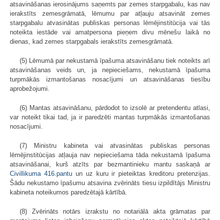
atsavināšanas ierosinājums saņemts par zemes starpgabalu, kas nav
ierakstīts zemesgrāmatā, lēmumu par atļauju atsavināt zemes
starpgabalu atvasinātas publiskas personas lēmējinstitūcija vai tās
noteikta iestāde vai amatpersona pieņem divu mēnešu laikā no
dienas, kad zemes starpgabals ierakstīts zemesgrāmatā.
(5) Lēmumā par nekustamā īpašuma atsavināšanu tiek noteikts arī
atsavināšanas veids un, ja nepieciešams, nekustamā īpašuma
turpmākās izmantošanas nosacījumi un atsavināšanas tiesību
aprobežojumi.
(6) Mantas atsavināšanu, pārdodot to izsolē ar pretendentu atlasi,
var noteikt tikai tad, ja ir paredzēti mantas turpmākās izmantošanas
nosacījumi.
(7) Ministru kabineta vai atvasinātas publiskas personas
lēmējinstitūcijas atļauja nav nepieciešama tāda nekustamā īpašuma
atsavināšanai, kurš atzīts par bezmantinieku mantu saskaņā ar
Civillikuma
416.pantu
un uz kuru ir pieteiktas kreditoru pretenzijas.
Šādu nekustamo īpašumu atsavina zvērināts tiesu izpildītājs Ministru
kabineta noteikumos paredzētajā kārtībā.
(8) Zvērināts notārs izrakstu no notariālā akta grāmatas par