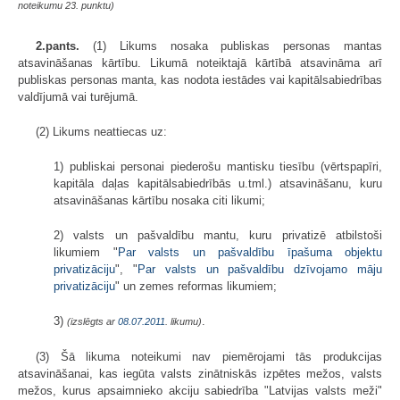
noteikumu 23. punktu)
2.pants.
(1) Likums nosaka publiskas personas mantas
atsavināšanas kārtību. Likumā noteiktajā kārtībā atsavināma arī
publiskas personas manta, kas nodota iestādes vai kapitālsabiedrības
valdījumā vai turējumā.
(2) Likums neattiecas uz:
1) publiskai personai piederošu mantisku tiesību (vērtspapīri,
kapitāla daļas kapitālsabiedrībās u.tml.) atsavināšanu, kuru
atsavināšanas kārtību nosaka citi likumi;
2) valsts un pašvaldību mantu, kuru privatizē atbilstoši
likumiem "
Par valsts un pašvaldību īpašuma objektu
privatizāciju
", "
Par valsts un pašvaldību dzīvojamo māju
privatizāciju
" un zemes reformas likumiem;
3)
.
(izslēgts ar
08.07.2011
. likumu)
(3) Šā likuma noteikumi nav piemērojami tās produkcijas
atsavināšanai, kas iegūta valsts zinātniskās izpētes mežos, valsts
mežos, kurus apsaimnieko akciju sabiedrība "Latvijas valsts meži"