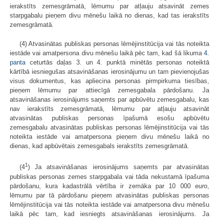
ierakstīts zemesgrāmatā, lēmumu par atļauju atsavināt zemes
starpgabalu pieņem divu mēnešu laikā no dienas, kad tas ierakstīts
zemesgrāmatā.
(4) Atvasinātas publiskas personas lēmējinstitūcija vai tās noteikta
iestāde vai amatpersona divu mēnešu laikā pēc tam, kad šā likuma
4.
panta
ceturtās daļas 3. un 4. punktā minētās personas noteiktā
kārtībā iesniegušas atsavināšanas ierosinājumu un tam pievienojušas
visus dokumentus, kas apliecina personas pirmpirkuma tiesības,
pieņem lēmumu par attiecīgā zemesgabala pārdošanu. Ja
atsavināšanas ierosinājums saņemts par apbūvētu zemesgabalu, kas
nav ierakstīts zemesgrāmatā, lēmumu par atļauju atsavināt
atvasinātas publiskas personas īpašumā esošu apbūvētu
zemesgabalu atvasinātas publiskas personas lēmējinstitūcija vai tās
noteikta iestāde vai amatpersona pieņem divu mēnešu laikā no
dienas, kad apbūvētais zemesgabals ierakstīts zemesgrāmatā.
1
(4
) Ja atsavināšanas ierosinājums saņemts par atvasinātas
publiskas personas zemes starpgabala vai tāda nekustamā īpašuma
pārdošanu, kura kadastrālā vērtība ir zemāka par 10 000
euro
,
lēmumu par tā pārdošanu pieņem atvasinātas publiskas personas
lēmējinstitūcija vai tās noteikta iestāde vai amatpersona divu mēnešu
laikā pēc tam, kad iesniegts atsavināšanas ierosinājums. Ja