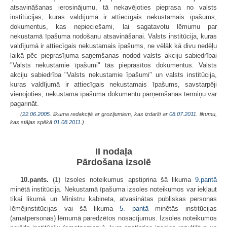
atsavināšanas ierosinājumu, tā nekavējoties pieprasa no valsts
institūcijas, kuras valdījumā ir attiecīgais nekustamais īpašums,
dokumentus, kas nepieciešami, lai sagatavotu lēmumu par
nekustamā īpašuma nodošanu atsavināšanai. Valsts institūcija, kuras
valdījumā ir attiecīgais nekustamais īpašums, ne vēlāk kā divu nedēļu
laikā pēc pieprasījuma saņemšanas nodod valsts akciju sabiedrībai
"Valsts nekustamie īpašumi" tās pieprasītos dokumentus. Valsts
akciju sabiedrība "Valsts nekustamie īpašumi" un valsts institūcija,
kuras valdījumā ir attiecīgais nekustamais īpašums, savstarpēji
vienojoties, nekustamā īpašuma dokumentu pārņemšanas termiņu var
pagarināt.
(
22.06.2005
. likuma redakcijā ar grozījumiem, kas izdarīti ar
08.07.2011
. likumu,
kas stājas spēkā
01.08.2011.
)
II nodaļa
Pārdošana izsolē
10.pants.
(1) Izsoles noteikumus apstiprina šā likuma
9.pantā
minētā institūcija. Nekustamā īpašuma izsoles noteikumos var iekļaut
tikai likumā un Ministru kabineta, atvasinātas publiskas personas
lēmējinstitūcijas vai šā likuma
5. pantā
minētās institūcijas
(amatpersonas) lēmumā paredzētos nosacījumus. Izsoles noteikumos