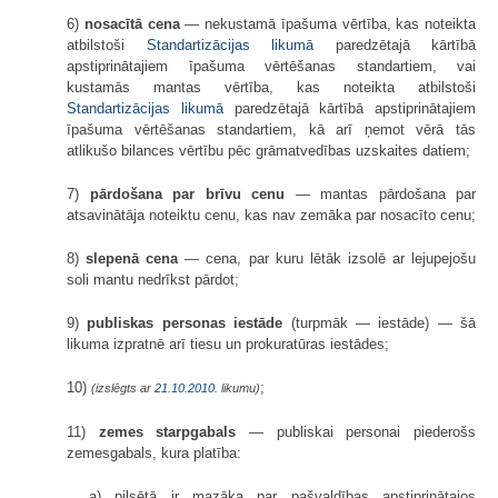
6)
nosacītā cena
— nekustamā īpašuma vērtība, kas noteikta
atbilstoši
Standartizācijas likumā
paredzētajā kārtībā
apstiprinātajiem īpašuma vērtēšanas standartiem, vai
kustamās mantas vērtība, kas noteikta atbilstoši
Standartizācijas likumā
paredzētajā kārtībā apstiprinātajiem
īpašuma vērtēšanas standartiem, kā arī ņemot vērā tās
atlikušo bilances vērtību pēc grāmatvedības uzskaites datiem;
7)
pārdošana par brīvu cenu
— mantas pārdošana par
atsavinātāja noteiktu cenu, kas nav zemāka par nosacīto cenu;
8)
slepenā cena
— cena, par kuru lētāk izsolē ar lejupejošu
soli mantu nedrīkst pārdot;
9)
publiskas personas iestāde
(turpmāk — iestāde) — šā
likuma izpratnē arī tiesu un prokuratūras iestādes;
10)
;
(izslēgts ar
21.10.2010
. likumu)
11)
zemes starpgabals
— publiskai personai piederošs
zemesgabals, kura platība:
a) pilsētā ir mazāka par pašvaldības apstiprinātajos