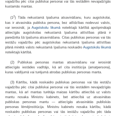
vajadzību pēc citai publiskai personai vai tās iestādēm nevajadzīgās
kustamās mantas.
2
(1
) Tāda nekustamā īpašuma atsavināšanu, kuru augstskolai,
kas ir atvasināta publiska persona, bez atlīdzības nodevusi valsts,
var ierosināt, ja
Augstskolu likumā
noteiktajā kārtībā apstiprinātajā
attiecīgās augstskolas nekustamā īpašuma attīstības plānā ir
paredzēta šā īpašuma atsavināšana. Citas publiskas personas vai tās
iestāžu vajadzību pēc augstskolas nekustamā īpašuma attīstības
plānā minētā valsts nekustamā īpašuma noskaidro
Augstskolu likumā
noteiktajā kārtībā.
(2) Publiskas personas mantas atsavināšanu var ierosināt
attiecīgās iestādes vadītājs, kā arī cita institūcija (amatpersona),
kuras valdījumā vai turējumā atrodas publiskas personas manta.
(3) Kārtību, kādā noskaidro publiskas personas vai tās iestāžu
vajadzību pēc citai publiskai personai vai tās iestādēm nevajadzīgās
mantas, kā arī mantas turētāja maiņas kārtību attiecībā uz valsts
mantu nosaka Ministru kabinets, bet attiecībā uz atvasinātas
publiskas personas mantu — attiecīgās atvasinātās publiskās
personas lēmējinstitūcija. Ministru kabinets nosaka kārtību, kādā
noskaidro publiskas personas vai tās iestāžu vajadzību pēc tāda