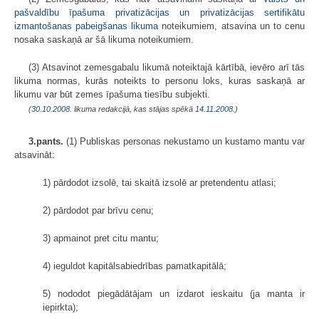
pašvaldību īpašuma privatizācijas un privatizācijas sertifikātu
izmantošanas pabeigšanas likuma
noteikumiem, atsavina un to cenu
nosaka saskaņā ar šā likuma noteikumiem.
(3) Atsavinot zemesgabalu likumā noteiktajā kārtībā, ievēro arī tās
likuma normas, kurās noteikts to personu loks, kuras saskaņā ar
likumu var būt zemes īpašuma tiesību subjekti.
(
30.10.2008
. likuma redakcijā, kas stājas spēkā
14.11.2008.
)
3.pants.
(1) Publiskas personas nekustamo un kustamo mantu var
atsavināt:
1) pārdodot izsolē, tai skaitā izsolē ar pretendentu atlasi;
2) pārdodot par brīvu cenu;
3) apmainot pret citu mantu;
4) ieguldot kapitālsabiedrības pamatkapitālā;
5) nododot piegādātājam un izdarot ieskaitu (ja manta ir
iepirkta);