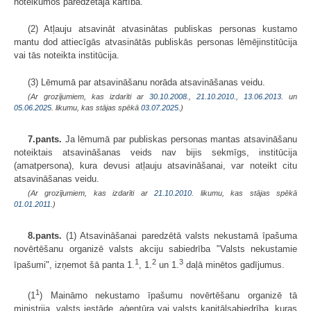
noteikumos paredzētajā kārtībā.
(2) Atļauju atsavināt atvasinātas publiskas personas kustamo
mantu dod attiecīgās atvasinātās publiskās personas lēmējinstitūcija
vai tās noteikta institūcija.
(3) Lēmumā par atsavināšanu norāda atsavināšanas veidu.
(Ar grozījumiem, kas izdarīti ar
30.10.2008.
,
21.10.2010.
,
13.06.2013.
un
05.06.2025
. likumu, kas stājas spēkā
03.07.2025.
)
7.pants.
Ja lēmumā par publiskas personas mantas atsavināšanu
noteiktais atsavināšanas veids nav bijis sekmīgs, institūcija
(amatpersona), kura devusi atļauju atsavināšanai, var noteikt citu
atsavināšanas veidu.
(Ar grozījumiem, kas izdarīti ar
21.10.2010
. likumu, kas stājas spēkā
01.01.2011.
)
8.pants.
(1) Atsavināšanai paredzētā valsts nekustamā īpašuma
novērtēšanu organizē valsts akciju sabiedrība "Valsts nekustamie
1
2
3
īpašumi", izņemot šā panta 1.
, 1.
un 1.
daļā minētos gadījumus.
1
(1
) Maināmo nekustamo īpašumu novērtēšanu organizē tā
ministrija, valsts iestāde, aģentūra vai valsts kapitālsabiedrība, kuras