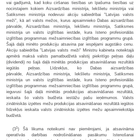
vai gadījumā, kad koku ciršanas tiesības un īpašuma tiesības uz
nocirstajiem kokiem Aizsardzības ministrija, Iekšlietu ministrija vai
Satiksmes ministrija nodevusi akciju sabiedrībai "Latvijas valsts
meži", kā arī valsts mežos, kurus apsaimnieko Dabas aizsardzības
pārvalde, Aizsardzības ministrija, Iekšlietu ministrija, Satiksmes
ministrija un valsts izglītības iestāde, kura īsteno profesionālās
izglītības programmas mežsaimniecības izglītības programmu grupā.
Šajā daļā minēto produkciju atsavina par iespējami augstāko cenu.
Akciju sabiedrība "Latvijas valsts meži" Ministru kabineta noteiktajā
apmērā maksā valsts pamatbudžetā valstij piekritīgo peļņas daļu
(dividendi) no šajā daļā minētās produkcijas atsavināšanas rezultātā
iegūtās peļņas. Līdzekļus, ko Dabas aizsardzības
pārvalde, Aizsardzības ministrija, Iekšlietu ministrija, Satiksmes
ministrija un valsts izglītības iestāde, kura īsteno profesionālās
izglītības programmas mežsaimniecības izglītības programmu grupā,
ieguvusi šajā daļā minētās produkcijas atsavināšanas rezultātā,
ieskaita šo valsts budžeta iestāžu pašu ieņēmumos. Valsts
zinātniskās izpētes mežu produkcijas atsavināšanas rezultātā iegūtos
līdzekļus ieskaita valsts zinātniskās izpētes mežu apsaimniekotāja
budžetā.
1
(3
) Šā likuma noteikumi nav piemērojami, ja atsavināma
operatīvās darbības nodrošināšanas pasākumu īstenošanai