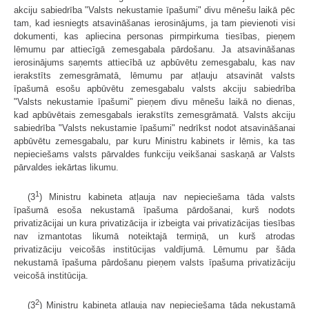
akciju sabiedrība "Valsts nekustamie īpašumi" divu mēnešu laikā pēc
tam, kad iesniegts atsavināšanas ierosinājums, ja tam pievienoti visi
dokumenti, kas apliecina personas pirmpirkuma tiesības, pieņem
lēmumu par attiecīgā zemesgabala pārdošanu. Ja atsavināšanas
ierosinājums saņemts attiecībā uz apbūvētu zemesgabalu, kas nav
ierakstīts zemesgrāmatā, lēmumu par atļauju atsavināt valsts
īpašumā esošu apbūvētu zemesgabalu valsts akciju sabiedrība
"Valsts nekustamie īpašumi" pieņem divu mēnešu laikā no dienas,
kad apbūvētais zemesgabals ierakstīts zemesgrāmatā. Valsts akciju
sabiedrība "Valsts nekustamie īpašumi" nedrīkst nodot atsavināšanai
apbūvētu zemesgabalu, par kuru Ministru kabinets ir lēmis, ka tas
nepieciešams valsts pārvaldes funkciju veikšanai saskaņā ar Valsts
pārvaldes iekārtas likumu.
1
(3
) Ministru kabineta atļauja nav nepieciešama tāda valsts
īpašumā esoša nekustamā īpašuma pārdošanai, kurš nodots
privatizācijai un kura privatizācija ir izbeigta vai privatizācijas tiesības
nav izmantotas likumā noteiktajā termiņā, un kurš atrodas
privatizāciju veicošās institūcijas valdījumā. Lēmumu par šāda
nekustamā īpašuma pārdošanu pieņem valsts īpašuma privatizāciju
veicošā institūcija.
2
(3
) Ministru kabineta atļauja nav nepieciešama tāda nekustamā