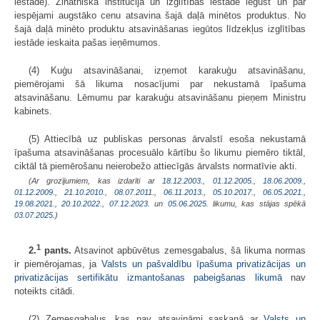
iestāde). Zinātniskā institūcija un izglītības iestāde iegūst un par
iespējami augstāko cenu atsavina šajā daļā minētos produktus. No
šajā daļā minēto produktu atsavināšanas iegūtos līdzekļus izglītības
iestāde ieskaita pašas ieņēmumos.
(4) Kuģu atsavināšanai, izņemot karakuģu atsavināšanu,
piemērojami šā likuma nosacījumi par nekustamā īpašuma
atsavināšanu. Lēmumu par karakuģu atsavināšanu pieņem Ministru
kabinets.
(5) Attiecībā uz publiskas personas ārvalstī esoša nekustamā
īpašuma atsavināšanas procesuālo kārtību šo likumu piemēro tiktāl,
ciktāl tā piemērošanu neierobežo attiecīgās ārvalsts normatīvie akti.
(Ar grozījumiem, kas izdarīti ar
18.12.2003.
,
01.12.2005.
,
18.06.2009.
,
01.12.2009.
,
21.10.2010.
,
08.07.2011.
,
06.11.2013.
,
05.10.2017.
,
06.05.2021.
,
19.08.2021.
,
20.10.2022.
,
07.12.2023.
un
05.06.2025
. likumu, kas stājas spēkā
03.07.2025.
)
1
2.
pants.
Atsavinot apbūvētus zemesgabalus, šā likuma normas
ir piemērojamas, ja
Valsts un pašvaldību īpašuma privatizācijas un
privatizācijas sertifikātu izmantošanas pabeigšanas likumā
nav
noteikts citādi.
(2) Zemesgabalus, kas nav atsavināmi saskaņā ar
Valsts un