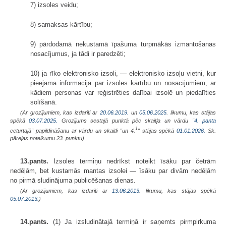
7) izsoles veidu;
8) samaksas kārtību;
9) pārdodamā nekustamā īpašuma turpmākās izmantošanas
nosacījumus, ja tādi ir paredzēti;
10) ja rīko elektronisko izsoli, — elektronisko izsoļu vietni, kur
pieejama informācija par izsoles kārtību un nosacījumiem, ar
kādiem personas var reģistrēties dalībai izsolē un piedalīties
solīšanā.
(Ar grozījumiem, kas izdarīti ar
20.06.2019.
un
05.06.2025
. likumu, kas stājas
spēkā
03.07.2025.
Grozījums sestajā punktā pēc skaitļa un vārdu "
4. panta
1
ceturtajā" papildināšanu ar vārdu un skaitli "un 4.
" stājas spēkā
01.01.2026.
Sk.
pārejas noteikumu 23. punktu)
13.pants.
Izsoles termiņu nedrīkst noteikt īsāku par četrām
nedēļām, bet kustamās mantas izsolei — īsāku par divām nedēļām
no pirmā sludinājuma publicēšanas dienas.
(Ar grozījumiem, kas izdarīti ar
13.06.2013
. likumu, kas stājas spēkā
05.07.2013.
)
14.pants.
(1) Ja izsludinātajā termiņā ir saņemts pirmpirkuma