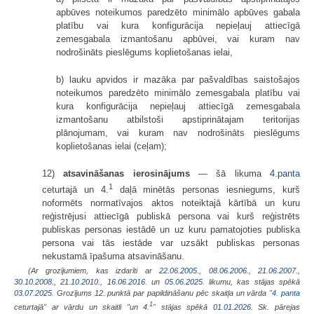
apbūves noteikumos paredzēto minimālo apbūves gabala
platību vai kura konfigurācija nepieļauj attiecīgā
zemesgabala izmantošanu apbūvei, vai kuram nav
nodrošināts pieslēgums koplietošanas ielai,
b) lauku apvidos ir mazāka par pašvaldības saistošajos
noteikumos paredzēto minimālo zemesgabala platību vai
kura konfigurācija nepieļauj attiecīgā zemesgabala
izmantošanu atbilstoši apstiprinātajam teritorijas
plānojumam, vai kuram nav nodrošināts pieslēgums
koplietošanas ielai (ceļam);
12)
atsavināšanas ierosinājums
— šā likuma
4.panta
1
ceturtajā un 4.
daļā minētās personas iesniegums, kurš
noformēts normatīvajos aktos noteiktajā kārtībā un kuru
reģistrējusi attiecīgā publiskā persona vai kurš reģistrēts
publiskas personas iestādē un uz kuru pamatojoties publiska
persona vai tās iestāde var uzsākt publiskas personas
nekustamā īpašuma atsavināšanu.
(Ar grozījumiem, kas izdarīti ar
22.06.2005.
,
08.06.2006.
,
21.06.2007.
,
30.10.2008.
,
21.10.2010.
,
16.06.2016.
un
05.06.2025
. likumu, kas stājas spēkā
03.07.2025.
Grozījums 12. punktā par papildināšanu pēc skaitļa un vārda "
4. panta
1
ceturtajā" ar vārdu un skaitli "un 4.
" stājas spēkā
01.01.2026.
Sk. pārejas