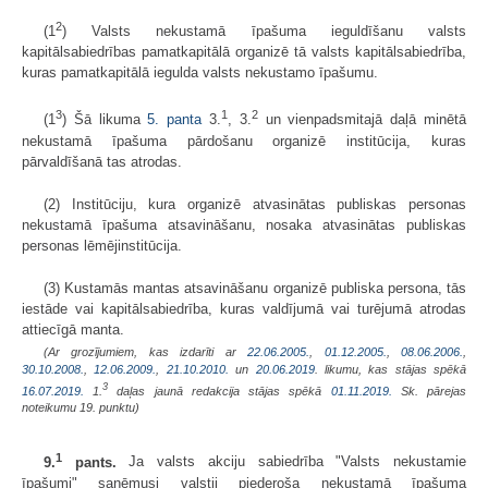
2
(1
) Valsts nekustamā īpašuma ieguldīšanu valsts
kapitālsabiedrības pamatkapitālā organizē tā valsts kapitālsabiedrība,
kuras pamatkapitālā iegulda valsts nekustamo īpašumu.
3
1
2
(1
) Šā likuma
5. panta
3.
, 3.
un vienpadsmitajā daļā minētā
nekustamā īpašuma pārdošanu organizē institūcija, kuras
pārvaldīšanā tas atrodas.
(2) Institūciju, kura organizē atvasinātas publiskas personas
nekustamā īpašuma atsavināšanu, nosaka atvasinātas publiskas
personas lēmējinstitūcija.
(3) Kustamās mantas atsavināšanu organizē publiska persona, tās
iestāde vai kapitālsabiedrība, kuras valdījumā vai turējumā atrodas
attiecīgā manta.
(Ar grozījumiem, kas izdarīti ar
22.06.2005.
,
01.12.2005.
,
08.06.2006.
,
30.10.2008.
,
12.06.2009.
,
21.10.2010.
un
20.06.2019
. likumu, kas stājas spēkā
3
16.07.2019.
1.
daļas jaunā redakcija stājas spēkā
01.11.2019.
Sk. pārejas
noteikumu 19. punktu)
1
9.
pants.
Ja valsts akciju sabiedrība "Valsts nekustamie
īpašumi" saņēmusi valstij piederoša nekustamā īpašuma