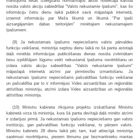
mantojuma lietas izbeigšanu normatīvajos aktos noteiktajā kārtībā
nosūta valsts akciju sabiedrībai "Valsts nekustamie īpašumi", kas šo
informāciju četru dienu laikā publicē savā mājaslapā internetā,
izņemot informāciju par Meža likumā un likumā "Par īpaši
aizsargājamām dabas teritorijām" minētajiem nekustamajiem
īpašumiem.
(9) Ja nekustamais īpašums nepieciešams valsts pārvaldes
funkciju veikšanai, ministrija septiņu dienu laikā no šā panta astotajā
daļā minētās informācijas publicēšanas dienas nosūta zvērinātam
tiesu izpildītājam lūgumu veikt nekustamā īpašuma novērtēšanu un
izdara valsts akciju sabiedrības "Valsts nekustamie īpašumi"
mājaslapā internetā atzīmi par pirmtiesību izmantošanu. Ja
nekustamais īpašums nepieciešams pašvaldības funkciju veikšanai
un pašvaldība par to ir informējusi Vides aizsardzības un reģionālās
attīstības ministriju, atzīmi izdara Vides aizsardzības un reģionālās
attīstības ministrija.
(10) Ministru kabineta rīkojuma projektu izskatīšanai Ministru
kabinetā virza tā ministrija, kura šā panta devītajā daļā minēto atzīmi
ir izdarījusi pirmā. Ja nekustamais īpašums nepieciešams gan valsts
institūciju, gan pašvaldības funkciju veikšanai, to pārņem valsts.
Ministru kabinets 28 dienu laikā pēc tam, kad attiecīgā ministrija
saņēmusi novērtējumu, pieņem lēmumu par bezmantinieku mantas