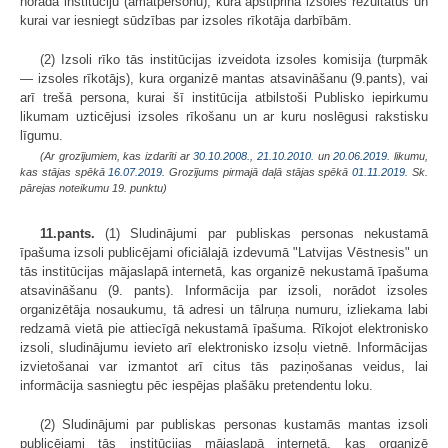
norāda institūciju (amatpersonu), kura apstiprina izsoles rezultātus un
kurai var iesniegt sūdzības par izsoles rīkotāja darbībām.
(2) Izsoli rīko tās institūcijas izveidota izsoles komisija (turpmāk
— izsoles rīkotājs), kura organizē mantas atsavināšanu (9.pants), vai
arī trešā persona, kurai šī institūcija atbilstoši Publisko iepirkumu
likumam uzticējusi izsoles rīkošanu un ar kuru noslēgusi rakstisku
līgumu.
(Ar grozījumiem, kas izdarīti ar
30.10.2008.
,
21.10.2010.
un
20.06.2019
. likumu,
kas stājas spēkā
16.07.2019.
Grozījums pirmajā daļā stājas spēkā
01.11.2019.
Sk.
pārejas noteikumu 19. punktu)
11.pants.
(1) Sludinājumi par publiskas personas nekustamā
īpašuma izsoli publicējami oficiālajā izdevumā "Latvijas Vēstnesis" un
tās institūcijas mājaslapā internetā, kas organizē nekustamā īpašuma
atsavināšanu (9. pants). Informācija par izsoli, norādot izsoles
organizētāja nosaukumu, tā adresi un tālruņa numuru, izliekama labi
redzamā vietā pie attiecīgā nekustamā īpašuma. Rīkojot elektronisko
izsoli, sludinājumu ievieto arī elektronisko izsoļu vietnē. Informācijas
izvietošanai var izmantot arī citus tās paziņošanas veidus, lai
informācija sasniegtu pēc iespējas plašāku pretendentu loku.
(2) Sludinājumi par publiskas personas kustamās mantas izsoli
publicējami tās institūcijas mājaslapā internetā, kas organizē