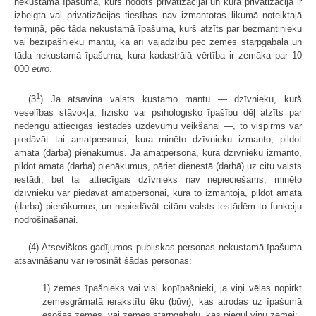
nekustamā īpašuma, kurš nodots privatizācijai un kura privatizācija ir
izbeigta vai privatizācijas tiesības nav izmantotas likumā noteiktajā
termiņā, pēc tāda nekustamā īpašuma, kurš atzīts par bezmantinieku
vai bezīpašnieku mantu, kā arī vajadzību pēc zemes starpgabala un
tāda nekustamā īpašuma, kura kadastrālā vērtība ir zemāka par 10
000
euro
.
1
(3
) Ja atsavina valsts kustamo mantu — dzīvnieku, kurš
veselības stāvokļa, fizisko vai psiholoģisko īpašību dēļ atzīts par
nederīgu attiecīgās iestādes uzdevumu veikšanai —, to vispirms var
piedāvāt tai amatpersonai, kura minēto dzīvnieku izmanto, pildot
amata (darba) pienākumus. Ja amatpersona, kura dzīvnieku izmanto,
pildot amata (darba) pienākumus, pāriet dienestā (darbā) uz citu valsts
iestādi, bet tai attiecīgais dzīvnieks nav nepieciešams, minēto
dzīvnieku var piedāvāt amatpersonai, kura to izmantoja, pildot amata
(darba) pienākumus, un nepiedāvāt citām valsts iestādēm to funkciju
nodrošināšanai.
(4) Atsevišķos gadījumos publiskas personas nekustamā īpašuma
atsavināšanu var ierosināt šādas personas:
1) zemes īpašnieks vai visi kopīpašnieki, ja viņi vēlas nopirkt
zemesgrāmatā ierakstītu ēku (būvi), kas atrodas uz īpašumā
esošās zemes, vai zemes starpgabalu, kas piegul viņu zemei;