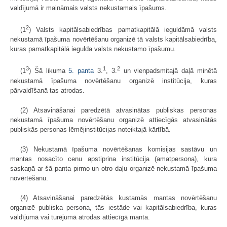
valdījumā ir maināmais valsts nekustamais īpašums.
2
(1
) Valsts kapitālsabiedrības pamatkapitālā ieguldāmā valsts
nekustamā īpašuma novērtēšanu organizē tā valsts kapitālsabiedrība,
kuras pamatkapitālā iegulda valsts nekustamo īpašumu.
3
1
2
(1
) Šā likuma
5. panta
3.
, 3.
un vienpadsmitajā daļā minētā
nekustamā īpašuma novērtēšanu organizē institūcija, kuras
pārvaldīšanā tas atrodas.
(2) Atsavināšanai paredzētā atvasinātas publiskas personas
nekustamā īpašuma novērtēšanu organizē attiecīgās atvasinātās
publiskās personas lēmējinstitūcijas noteiktajā kārtībā.
(3) Nekustamā īpašuma novērtēšanas komisijas sastāvu un
mantas nosacīto cenu apstiprina institūcija (amatpersona), kura
saskaņā ar šā panta pirmo un otro daļu organizē nekustamā īpašuma
novērtēšanu.
(4) Atsavināšanai paredzētās kustamās mantas novērtēšanu
organizē publiska persona, tās iestāde vai kapitālsabiedrība, kuras
valdījumā vai turējumā atrodas attiecīgā manta.