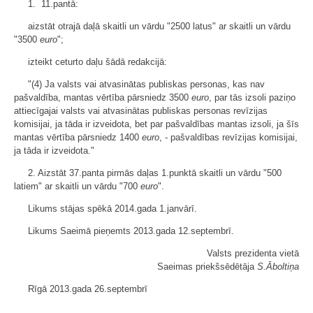
1. 11.pantā:
aizstāt otrajā daļā skaitli un vārdu "2500 latus" ar skaitli un vārdu
"3500
euro
";
izteikt ceturto daļu šādā redakcijā:
"(4) Ja valsts vai atvasinātas publiskas personas, kas nav
pašvaldība, mantas vērtība pārsniedz 3500
euro
, par tās izsoli paziņo
attiecīgajai valsts vai atvasinātas publiskas personas revīzijas
komisijai, ja tāda ir izveidota, bet par pašvaldības mantas izsoli, ja šīs
mantas vērtība pārsniedz 1400
euro
, - pašvaldības revīzijas komisijai,
ja tāda ir izveidota."
2. Aizstāt 37.panta pirmās daļas 1.punktā skaitli un vārdu "500
latiem" ar skaitli un vārdu "700
euro
".
Likums stājas spēkā 2014.gada 1.janvārī.
Likums Saeimā pieņemts 2013.gada 12.septembrī.
Valsts prezidenta vietā
Saeimas priekšsēdētāja
S.Āboltiņa
Rīgā 2013.gada 26.septembrī