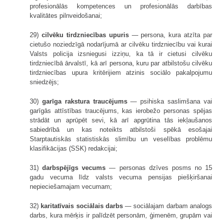
profesionālās kompetences un profesionālās darbības
kvalitātes pilnveidošanai;
29)
cilvēku tirdzniecības upuris
— persona, kura atzīta par
cietušo noziedzīgā nodarījumā ar cilvēku tirdzniecību vai kurai
Valsts policija izsniegusi izziņu, ka tā ir cietusi cilvēku
tirdzniecībā ārvalstī, kā arī persona, kuru par atbilstošu cilvēku
tirdzniecības upura kritērijiem atzinis sociālo pakalpojumu
sniedzējs;
30)
garīga rakstura traucējums
— psihiska saslimšana vai
garīgās attīstības traucējums, kas ierobežo personas spējas
strādāt un aprūpēt sevi, kā arī apgrūtina tās iekļaušanos
sabiedrībā un kas noteikts atbilstoši spēkā esošajai
Starptautiskās statistiskās slimību un veselības problēmu
klasifikācijas (SSK) redakcijai;
31)
darbspējīgs vecums
— personas dzīves posms no 15
gadu vecuma līdz valsts vecuma pensijas piešķiršanai
nepieciešamajam vecumam;
32)
karitatīvais sociālais darbs
— sociālajam darbam analogs
darbs, kura mērķis ir palīdzēt personām, ģimenēm, grupām vai