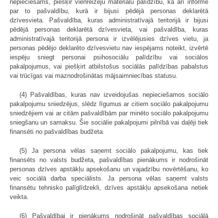
nepieciešams, piešķir vienreizēju materiālu palīdzību, kā arī informē
par to pašvaldību, kurā ir bijusi pēdējā personas deklarētā
dzīvesvieta. Pašvaldība, kuras administratīvajā teritorijā ir bijusi
pēdējā personas deklarētā dzīvesvieta, vai pašvaldība, kuras
administratīvajā teritorijā persona ir izvēlējusies dzīves vietu, ja
personas pēdējo deklarēto dzīvesvietu nav iespējams noteikt, izvērtē
iespēju sniegt personai psihosociālu palīdzību vai sociālos
pakalpojumus, vai piešķirt atbilstošus sociālās palīdzības pabalstus
vai trūcīgas vai maznodrošinātas mājsaimniecības statusu.
(4) Pašvaldības, kuras nav izveidojušas nepieciešamos sociālo
pakalpojumu sniedzējus, slēdz līgumus ar citiem sociālo pakalpojumu
sniedzējiem vai ar citām pašvaldībām par minēto sociālo pakalpojumu
sniegšanu un samaksu. Šie sociālie pakalpojumi pilnībā vai daļēji tiek
finansēti no pašvaldības budžeta.
(5) Ja persona vēlas saņemt sociālo pakalpojumu, kas tiek
finansēts no valsts budžeta, pašvaldības pienākums ir nodrošināt
personas dzīves apstākļu apsekošanu un vajadzību novērtēšanu, ko
veic sociālā darba speciālists. Ja persona vēlas saņemt valsts
finansētu tehnisko palīglīdzekli, dzīves apstākļu apsekošana netiek
veikta.
(6) Pašvaldībai ir pienākums nodrošināt pašvaldības sociālā