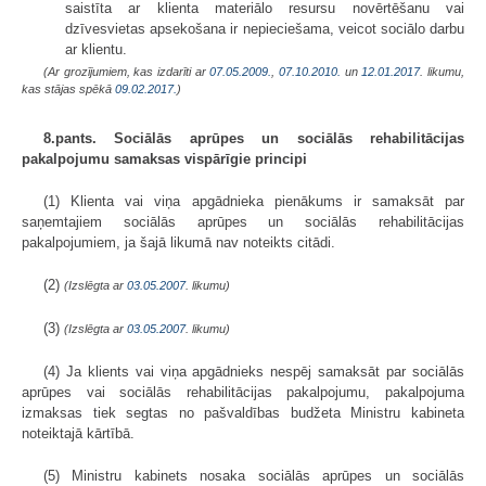
saistīta ar klienta materiālo resursu novērtēšanu vai
dzīvesvietas apsekošana ir nepieciešama, veicot sociālo darbu
ar klientu.
(Ar grozījumiem, kas izdarīti ar
07.05.2009.
,
07.10.2010.
un
12.01.2017
. likumu,
kas stājas spēkā
09.02.2017.
)
8.pants. Sociālās aprūpes un sociālās rehabilitācijas
pakalpojumu samaksas vispārīgie principi
(1) Klienta vai viņa apgādnieka pienākums ir samaksāt par
saņemtajiem sociālās aprūpes un sociālās rehabilitācijas
pakalpojumiem, ja šajā likumā nav noteikts citādi.
(2)
(Izslēgta ar
03.05.2007
. likumu)
(3)
(Izslēgta ar
03.05.2007
. likumu)
(4) Ja klients vai viņa apgādnieks nespēj samaksāt par sociālās
aprūpes vai sociālās rehabilitācijas pakalpojumu, pakalpojuma
izmaksas tiek segtas no pašvaldības budžeta Ministru kabineta
noteiktajā kārtībā.
(5) Ministru kabinets nosaka sociālās aprūpes un sociālās