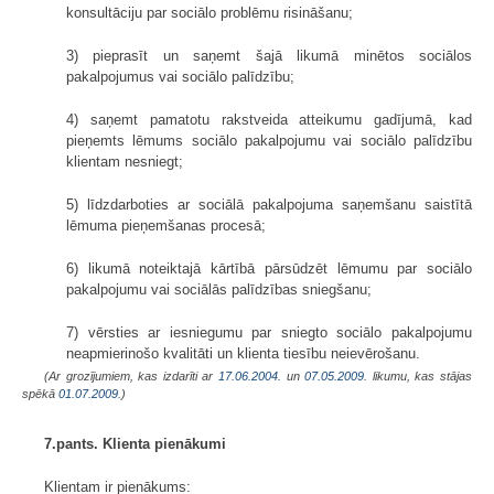
konsultāciju par sociālo problēmu risināšanu;
3) pieprasīt un saņemt šajā likumā minētos sociālos
pakalpojumus vai sociālo palīdzību;
4) saņemt pamatotu rakstveida atteikumu gadījumā, kad
pieņemts lēmums sociālo pakalpojumu vai sociālo palīdzību
klientam nesniegt;
5) līdzdarboties ar sociālā pakalpojuma saņemšanu saistītā
lēmuma pieņemšanas procesā;
6) likumā noteiktajā kārtībā pārsūdzēt lēmumu par sociālo
pakalpojumu vai sociālās palīdzības sniegšanu;
7) vērsties ar iesniegumu par sniegto sociālo pakalpojumu
neapmierinošo kvalitāti un klienta tiesību neievērošanu.
(Ar grozījumiem, kas izdarīti ar
17.06.2004.
un
07.05.2009
. likumu, kas stājas
spēkā
01.07.2009.
)
7.pants. Klienta pienākumi
Klientam ir pienākums: