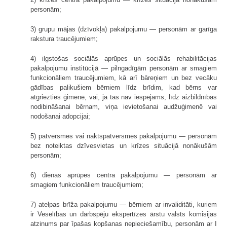
personām;
3) grupu mājas (dzīvokļa) pakalpojumu — personām ar garīga
rakstura traucējumiem;
4) ilgstošas sociālās aprūpes un sociālās rehabilitācijas
pakalpojumu institūcijā — pilngadīgām personām ar smagiem
funkcionāliem traucējumiem, kā arī bāreņiem un bez vecāku
gādības palikušiem bērniem līdz brīdim, kad bērns var
atgriezties ģimenē, vai, ja tas nav iespējams, līdz aizbildnības
nodibināšanai bērnam, viņa ievietošanai audžuģimenē vai
nodošanai adopcijai;
5) patversmes vai naktspatversmes pakalpojumu — personām
bez noteiktas dzīvesvietas un krīzes situācijā nonākušām
personām;
6) dienas aprūpes centra pakalpojumu — personām ar
smagiem funkcionāliem traucējumiem;
7) atelpas brīža pakalpojumu — bērniem ar invaliditāti, kuriem
ir Veselības un darbspēju ekspertīzes ārstu valsts komisijas
atzinums par īpašas kopšanas nepieciešamību, personām ar I