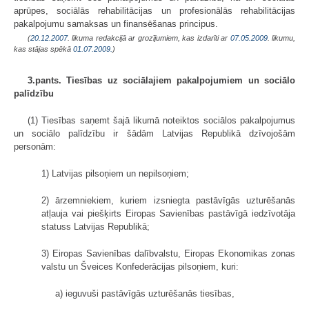
aprūpes, sociālās rehabilitācijas un profesionālās rehabilitācijas
pakalpojumu samaksas un finansēšanas principus.
(
20.12.2007
. likuma redakcijā ar grozījumiem, kas izdarīti ar
07.05.2009
. likumu,
kas stājas spēkā
01.07.2009.
)
3.pants. Tiesības uz sociālajiem pakalpojumiem un sociālo
palīdzību
(1) Tiesības saņemt šajā likumā noteiktos sociālos pakalpojumus
un sociālo palīdzību ir šādām Latvijas Republikā dzīvojošām
personām:
1) Latvijas pilsoņiem un nepilsoņiem;
2) ārzemniekiem, kuriem izsniegta pastāvīgās uzturēšanās
atļauja vai piešķirts Eiropas Savienības pastāvīgā iedzīvotāja
statuss Latvijas Republikā;
3) Eiropas Savienības dalībvalstu, Eiropas Ekonomikas zonas
valstu un Šveices Konfederācijas pilsoņiem, kuri:
a) ieguvuši pastāvīgās uzturēšanās tiesības,