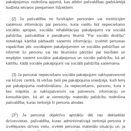
pakalpojumus nodrošina apjomā, kas atbilst pašvaldības gadskārtējā
budžeta ietvaros pieejamiem līdzekļiem.
(2) Ja pašvaldība no fiziskajām personām vai institūcijām
saņēmusi informāciju par personu, kurai varētu būt nepieciešams
sociālās aprūpes, sociālās rehabilitācijas pakalpojums vai sociālā
palīdzība, pašvaldībai ir pienākums likumā "Par sociālo drošību"
noteiktajā kārtībā pārbaudīt saņemto informāciju, izvērtēt personas
vajadzības pēc sociālajiem pakalpojumiem un sociālās palīdzības un
informēt šo personu vai tās likumisko pārstāvi par tiesībām un
iespējām saņemt sociālos pakalpojumus un sociālo palīdzību, kā arī
kārtību, kādā sociālie pakalpojumi vai sociālā palīdzība saņemama.
(3) Ja personai nepieciešami sociālie pakalpojumi naktspatversmē
vai krīzes centrā, tā vēršas tieši pie pakalpojuma sniedzēja, kurš lemj
par pakalpojuma nodrošināšanu. Ja nepieciešams, personu, kura ir
bez mājokļa, ar naktspatversmi vai patversmi, informāciju un
konsultācijām, kā arī ar vienreizēju materiālu palīdzību nodrošina
pašvaldība, kuras teritorijā šī persona atrodas.
1
(3
) Ja personai objektīvu apstākļu dēļ nav deklarētās
dzīvesvietas, pašvaldība, kuras administratīvajā teritorijā persona ir
izvēlējusies dzīves vietu, izvērtē personas materiālo situāciju un, ja