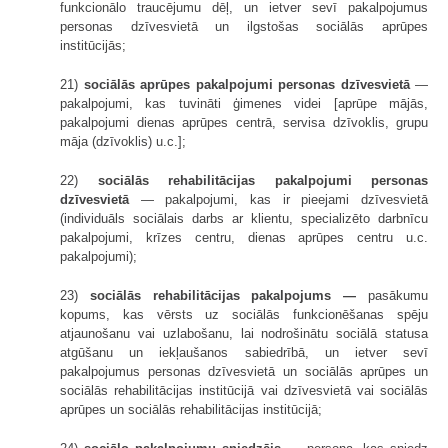
funkcionālo traucējumu dēļ, un ietver sevī pakalpojumus
personas dzīvesvietā un ilgstošas sociālās aprūpes
institūcijās;
21)
sociālās aprūpes pakalpojumi personas dzīvesvietā
—
pakalpojumi, kas tuvināti ģimenes videi [aprūpe mājās,
pakalpojumi dienas aprūpes centrā, servisa dzīvoklis, grupu
māja (dzīvoklis) u.c.];
22)
sociālās rehabilitācijas pakalpojumi personas
dzīvesvietā
— pakalpojumi, kas ir pieejami dzīvesvietā
(individuāls sociālais darbs ar klientu, specializēto darbnīcu
pakalpojumi, krīzes centru, dienas aprūpes centru u.c.
pakalpojumi);
23)
sociālās rehabilitācijas pakalpojums —
pasākumu
kopums, kas vērsts uz sociālās funkcionēšanas spēju
atjaunošanu vai uzlabošanu, lai nodrošinātu sociālā statusa
atgūšanu un iekļaušanos sabiedrībā, un ietver sevī
pakalpojumus personas dzīvesvietā un sociālās aprūpes un
sociālās rehabilitācijas institūcijā vai dzīvesvietā vai sociālās
aprūpes un sociālās rehabilitācijas institūcijā;