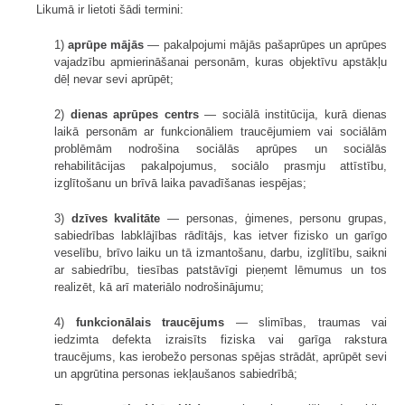
Likumā ir lietoti šādi termini:
1)
aprūpe mājās
— pakalpojumi mājās pašaprūpes un aprūpes
vajadzību apmierināšanai personām, kuras objektīvu apstākļu
dēļ nevar sevi aprūpēt;
2)
dienas aprūpes centrs
— sociālā institūcija, kurā dienas
laikā personām ar funkcionāliem traucējumiem vai sociālām
problēmām nodrošina sociālās aprūpes un sociālās
rehabilitācijas pakalpojumus, sociālo prasmju attīstību,
izglītošanu un brīvā laika pavadīšanas iespējas;
3)
dzīves kvalitāte
— personas, ģimenes, personu grupas,
sabiedrības labklājības rādītājs, kas ietver fizisko un garīgo
veselību, brīvo laiku un tā izmantošanu, darbu, izglītību, saikni
ar sabiedrību, tiesības patstāvīgi pieņemt lēmumus un tos
realizēt, kā arī materiālo nodrošinājumu;
4)
funkcionālais traucējums
— slimības, traumas vai
iedzimta defekta izraisīts fiziska vai garīga rakstura
traucējums, kas ierobežo personas spējas strādāt, aprūpēt sevi
un apgrūtina personas iekļaušanos sabiedrībā;