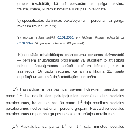
grupas invaliditāti, kā arī personām ar garīga rakstura
traucējumiem, kurām ir noteikta II grupas invaliditāte;
8) specializētās darbnīcas pakalpojumu — personām ar garīga
rakstura traucējumiem;
9)
(punkts stājas spēkā
01.01.2028.
un iekļauts likuma redakcijā uz
;
01.01.2028.
Sk. pārejas noteikumu 66. punktu)
10) sociālās rehabilitācijas pakalpojumu personas dzīvesvietā
— bērniem ar uzvedības problēmām vai augstiem to attīstības
riskiem, ārpusģimenes aprūpē esošiem bērniem, kuri ir
sasnieguši 16 gadu vecumu, kā arī šā likuma 12. panta
septītajā un astotajā daļā minētajām personām.
2
(1
) Pašvaldībai ir tiesības par saviem līdzekļiem papildus šā
1
panta 1.
daļā noteiktajiem pakalpojumiem nodrošināt citus sociālos
1
pakalpojumus, kā arī tiesības šā panta 1.
daļā noteiktos sociālos
pakalpojumus nodrošināt citām personu grupām. Pašvaldība sociālos
pakalpojumus un personu grupas nosaka saistošajos noteikumos.
3
1
2
(1
) Pašvaldība šā panta 1.
un 1.
daļā minētos sociālos