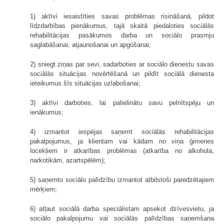
1) aktīvi iesaistīties savas problēmas risināšanā, pildot
līdzdarbības pienākumus, tajā skaitā piedaloties sociālās
rehabilitācijas pasākumos darba un sociālo prasmju
saglabāšanai, atjaunošanai un apgūšanai;
2) sniegt ziņas par sevi, sadarboties ar sociālo dienestu savas
sociālās situācijas novērtēšanā un pildīt sociālā dienesta
ieteikumus šīs situācijas uzlabošanai;
3) aktīvi darboties, lai palielinātu savu pelnītspēju un
ienākumus;
4) izmantot iespējas saņemt sociālās rehabilitācijas
pakalpojumus, ja klientam vai kādam no viņa ģimenes
locekļiem ir atkarības problēmas (atkarība no alkohola,
narkotikām, azartspēlēm);
5) saņemto sociālo palīdzību izmantot atbilstoši paredzētajiem
mērķiem;
6) atļaut sociālā darba speciālistam apsekot dzīvesvietu, ja
sociālo pakalpojumu vai sociālās palīdzības saņemšana