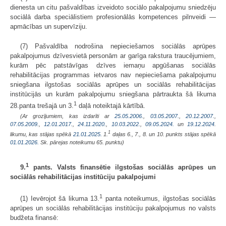
dienesta un citu pašvaldības izveidoto sociālo pakalpojumu sniedzēju
sociālā darba speciālistiem profesionālās kompetences pilnveidi —
apmācības un supervīziju.
(7) Pašvaldība nodrošina nepieciešamos sociālās aprūpes
pakalpojumus dzīvesvietā personām ar garīga rakstura traucējumiem,
kurām pēc patstāvīgas dzīves iemaņu apgūšanas sociālās
rehabilitācijas programmas ietvaros nav nepieciešama pakalpojumu
sniegšana ilgstošas sociālās aprūpes un sociālās rehabilitācijas
institūcijās un kurām pakalpojumu sniegšana pārtraukta šā likuma
1
28.panta trešajā un 3.
daļā noteiktajā kārtībā.
(Ar grozījumiem, kas izdarīti ar
25.05.2006.
,
03.05.2007.
,
20.12.2007.
,
07.05.2009.
,
12.01.2017.
,
24.11.2020.
,
10.03.2022.
,
09.05.2024.
un
19.12.2024
.
1
likumu, kas stājas spēkā
21.01.2025.
1.
daļas 6., 7., 8. un 10. punkts stājas spēkā
01.01.2026.
Sk. pārejas noteikumu 65. punktu)
1
9.
pants. Valsts finansētie ilgstošas sociālās aprūpes un
sociālās rehabilitācijas institūciju pakalpojumi
1
(1) Ievērojot šā likuma 13.
panta noteikumus, ilgstošas sociālās
aprūpes un sociālās rehabilitācijas institūciju pakalpojumus no valsts
budžeta finansē: