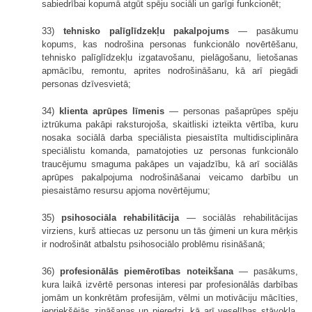
sabiedrībai kopumā atgūt spēju sociāli un garīgi funkcionēt;
33)
tehnisko palīglīdzekļu pakalpojums
— pasākumu
kopums, kas nodrošina personas funkcionālo novērtēšanu,
tehnisko palīglīdzekļu izgatavošanu, pielāgošanu, lietošanas
apmācību, remontu, aprites nodrošināšanu, kā arī piegādi
personas dzīvesvietā;
34)
klienta aprūpes līmenis
— personas pašaprūpes spēju
iztrūkuma pakāpi raksturojoša, skaitliski izteikta vērtība, kuru
nosaka sociālā darba speciālista piesaistīta multidisciplināra
speciālistu komanda, pamatojoties uz personas funkcionālo
traucējumu smaguma pakāpes un vajadzību, kā arī sociālās
aprūpes pakalpojuma nodrošināšanai veicamo darbību un
piesaistāmo resursu apjoma novērtējumu;
35)
psihosociāla rehabilitācija
— sociālās rehabilitācijas
virziens, kurš attiecas uz personu un tās ģimeni un kura mērķis
ir nodrošināt atbalstu psihosociālo problēmu risināšanā;
36)
profesionālās piemērotības noteikšana
— pasākums,
kura laikā izvērtē personas interesi par profesionālās darbības
jomām un konkrētām profesijām, vēlmi un motivāciju mācīties,
iepriekšējās zināšanas un pieredzi, kā arī veselības stāvokļa,