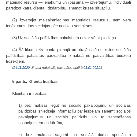
materiālo resursu — ienākumu un īpašuma — izvērtējumu, individuāli
paredzot katra klienta līdzdarbību, izņemot krīzes situāciju.
(2) Izvērtējot mājsaimniecības materiālos resursus, ņem vērā
ienākumus, kas veidojas pēc nodokļu samaksas.
(3) Uz sociālās palīdzības pabalstiem nevar vērst piedziņu.
(4) Šā likuma 35. panta pirmajā un otrajā daļā noteiktos sociālās
palīdzības pabalstus pašvaldība izmaksā no pašvaldības budžeta
līdzekļiem.
(
24.11.2020
. likuma redakcijā, kas stājas spēkā
01.01.2021.
)
6.pants. Klienta tiesības
Klientam ir tiesības:
1) bez maksas iegūt no sociālo pakalpojumu un sociālās
palīdzības sniedzēja informāciju par iespējām saņemt sociālos
pakalpojumus un sociālo palīdzību un to saņemšanas
nosacījumiem un kārtību;
2) bez maksas saņemt no sociālā darba speciālista