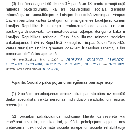
1
(9) Tiesības saņemt šā likuma 9.
pantā un 13. panta pirmajā daļā
minētos pakalpojumus, kā arī pašvaldības sociālā dienesta
informāciju un konsultācijas ir Latvijas Republikā izsniegtas Eiropas
Savienības zilās kartes turētājam un viņa ģimenes locekļiem, kuriem
Latvijas Republikā ir izsniegta termiņuzturēšanās atļauja un kuru
pastāvīgā dzīvesvieta termiņuzturēšanās atļaujas derīguma laikā ir
Latvijas Republikas teritorijā. Citus šajā likumā minētos sociālos
pakalpojumus Latvijas Republikā izsniegtas Eiropas Savienības zilās
kartes turētājam un viņa ģimenes locekļiem ir tiesības saņemt, ja šīs
personas pilnībā tos apmaksā.
(Ar grozījumiem, kas izdarīti ar
25.05.2006.
,
03.05.2007.
,
21.06.2007.
,
18.12.2008.
,
29.10.2009.
,
26.11.2015.
,
24.11.2020.
,
10.03.2022.
un
07.11.2024
.
likumu, kas stājas spēkā
04.12.2024.
)
4.pants. Sociālo pakalpojumu sniegšanas pamatprincipi
(1) Sociālos pakalpojumus sniedz, tikai pamatojoties uz sociālā
darba speciālista veiktu personas individuālo vajadzību un resursu
novērtējumu.
(2) Sociālos pakalpojumus nodrošina klienta dzīvesvietā vai
iespējami tuvu tai, un tikai tad, ja šāds pakalpojumu apjoms nav
pietiekams, tiek nodrošināta sociālā aprūpe un sociālā rehabilitācija