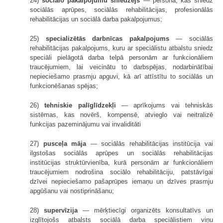
24)
sociālo pakalpojumu sniedzējs
— persona, kas sniedz
sociālās aprūpes, sociālās rehabilitācijas, profesionālās
rehabilitācijas un sociālā darba pakalpojumus;
25)
specializētās darbnīcas pakalpojums
— sociālās
rehabilitācijas pakalpojums, kuru ar speciālistu atbalstu sniedz
speciāli pielāgotā darba telpā personām ar funkcionāliem
traucējumiem, lai veicinātu to darbspējas, nodarbinātībai
nepieciešamo prasmju apguvi, kā arī attīstītu to sociālās un
funkcionēšanas spējas;
26)
tehniskie palīglīdzekļi
— aprīkojums vai tehniskās
sistēmas, kas novērš, kompensē, atvieglo vai neitralizē
funkcijas pazeminājumu vai invaliditāti
27)
pusceļa māja
— sociālās rehabilitācijas institūcija vai
ilgstošas sociālās aprūpes un sociālās rehabilitācijas
institūcijas struktūrvienība, kurā personām ar funkcionāliem
traucējumiem nodrošina sociālo rehabilitāciju, patstāvīgai
dzīvei nepieciešamo pašaprūpes iemaņu un dzīves prasmju
apgūšanu vai nostiprināšanu;
28)
supervīzija
— mērķtiecīgi organizēts konsultatīvs un
izglītojošs atbalsts sociālā darba speciālistiem viņu