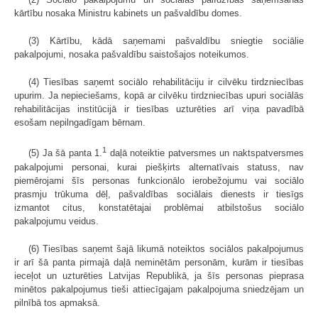
kārtību nosaka Ministru kabinets un pašvaldību domes.
(3) Kārtību, kādā saņemami pašvaldību sniegtie sociālie
pakalpojumi, nosaka pašvaldību saistošajos noteikumos.
(4) Tiesības saņemt sociālo rehabilitāciju ir cilvēku tirdzniecības
upurim. Ja nepieciešams, kopā ar cilvēku tirdzniecības upuri sociālās
rehabilitācijas institūcijā ir tiesības uzturēties arī viņa pavadībā
esošam nepilngadīgam bērnam.
1
(5) Ja šā panta 1.
daļā noteiktie patversmes un naktspatversmes
pakalpojumi personai, kurai piešķirts alternatīvais statuss, nav
piemērojami šīs personas funkcionālo ierobežojumu vai sociālo
prasmju trūkuma dēļ, pašvaldības sociālais dienests ir tiesīgs
izmantot citus, konstatētajai problēmai atbilstošus sociālo
pakalpojumu veidus.
(6) Tiesības saņemt šajā likumā noteiktos sociālos pakalpojumus
ir arī šā panta pirmajā daļā neminētām personām, kurām ir tiesības
ieceļot un uzturēties Latvijas Republikā, ja šīs personas pieprasa
minētos pakalpojumus tieši attiecīgajam pakalpojuma sniedzējam un
pilnībā tos apmaksā.