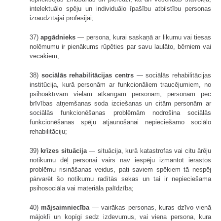
intelektuālo spēju un individuālo īpašību atbilstību personas
izraudzītajai profesijai;
37)
apgādnieks
— persona, kurai saskaņā ar likumu vai tiesas
nolēmumu ir pienākums rūpēties par savu laulāto, bērniem vai
vecākiem;
38)
sociālās rehabilitācijas centrs
— sociālās rehabilitācijas
institūcija, kurā personām ar funkcionāliem traucējumiem, no
psihoaktīvām vielām atkarīgām personām, personām pēc
brīvības atņemšanas soda izciešanas un citām personām ar
sociālās funkcionēšanas problēmām nodrošina sociālās
funkcionēšanas spēju atjaunošanai nepieciešamo sociālo
rehabilitāciju;
39)
krīzes situācija
— situācija, kurā katastrofas vai citu ārēju
notikumu dēļ personai vairs nav iespēju izmantot ierastos
problēmu risināšanas veidus, pati saviem spēkiem tā nespēj
pārvarēt šo notikumu radītās sekas un tai ir nepieciešama
psihosociāla vai materiāla palīdzība;
40)
mājsaimniecība
— vairākas personas, kuras dzīvo vienā
mājoklī un kopīgi sedz izdevumus, vai viena persona, kura