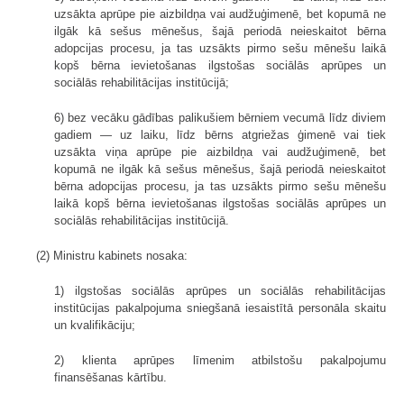
uzsākta aprūpe pie aizbildņa vai audžuģimenē, bet kopumā ne
ilgāk kā sešus mēnešus, šajā periodā neieskaitot bērna
adopcijas procesu, ja tas uzsākts pirmo sešu mēnešu laikā
kopš bērna ievietošanas ilgstošas sociālās aprūpes un
sociālās rehabilitācijas institūcijā;
6) bez vecāku gādības palikušiem bērniem vecumā līdz diviem
gadiem — uz laiku, līdz bērns atgriežas ģimenē vai tiek
uzsākta viņa aprūpe pie aizbildņa vai audžuģimenē, bet
kopumā ne ilgāk kā sešus mēnešus, šajā periodā neieskaitot
bērna adopcijas procesu, ja tas uzsākts pirmo sešu mēnešu
laikā kopš bērna ievietošanas ilgstošas sociālās aprūpes un
sociālās rehabilitācijas institūcijā.
(2) Ministru kabinets nosaka:
1) ilgstošas sociālās aprūpes un sociālās rehabilitācijas
institūcijas pakalpojuma sniegšanā iesaistītā personāla skaitu
un kvalifikāciju;
2) klienta aprūpes līmenim atbilstošu pakalpojumu
finansēšanas kārtību.