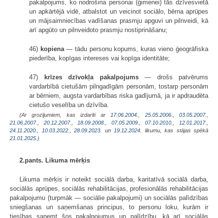
pakalpojums, ko nodrošina personai (ģimenei) tās dzīvesvietā
un apkārtējā vidē, atbalstot un veicinot sociālo, bērna aprūpes
un mājsaimniecības vadīšanas prasmju apguvi un pilnveidi, kā
arī apgūto un pilnveidoto prasmju nostiprināšanu;
46)
kopiena
— tādu personu kopums, kuras vieno ģeogrāfiska
piederība, kopīgas intereses vai kopīga identitāte;
47)
krīzes dzīvokļa pakalpojums
— drošs patvērums
vardarbībā cietušām pilngadīgām personām, tostarp personām
ar bērniem, augsta vardarbības riska gadījumā, ja ir apdraudēta
cietušo veselība un dzīvība.
(Ar grozījumiem, kas izdarīti ar
17.06.2004.
,
25.05.2006.
,
03.05.2007.
,
21.06.2007.
,
20.12.2007.
,
18.09.2008.
,
07.05.2009.
,
07.10.2010.
,
12.01.2017.
,
24.11.2020.
,
10.03.2022.
,
28.09.2023.
un
19.12.2024
. likumu, kas stājas spēkā
21.01.2025.
)
2.pants. Likuma mērķis
Likuma mērķis ir noteikt sociālā darba, karitatīvā sociālā darba,
sociālās aprūpes, sociālās rehabilitācijas, profesionālās rehabilitācijas
pakalpojumu (turpmāk — sociālie pakalpojumi) un sociālās palīdzības
sniegšanas un saņemšanas principus, to personu loku, kurām ir
tiesības saņemt šos pakalpojumus un palīdzību, kā arī sociālās