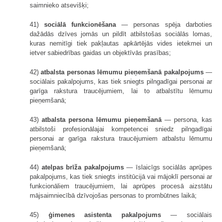
saimnieko atsevišķi;
41)
sociālā funkcionēšana
— personas spēja darboties
dažādās dzīves jomās un pildīt atbilstošas sociālās lomas,
kuras nemitīgi tiek pakļautas apkārtējās vides ietekmei un
ietver sabiedrības gaidas un objektīvās prasības;
42)
atbalsta personas lēmumu pieņemšanā pakalpojums
—
sociālais pakalpojums, kas tiek sniegts pilngadīgai personai ar
garīga rakstura traucējumiem, lai to atbalstītu lēmumu
pieņemšanā;
43)
atbalsta persona lēmumu pieņemšanā
— persona, kas
atbilstoši profesionālajai kompetencei sniedz pilngadīgai
personai ar garīga rakstura traucējumiem atbalstu lēmumu
pieņemšanā;
44)
atelpas brīža pakalpojums
— īslaicīgs sociālās aprūpes
pakalpojums, kas tiek sniegts institūcijā vai mājoklī personai ar
funkcionāliem traucējumiem, lai aprūpes procesā aizstātu
mājsaimniecībā dzīvojošas personas to prombūtnes laikā;
45)
ģimenes asistenta pakalpojums
— sociālais