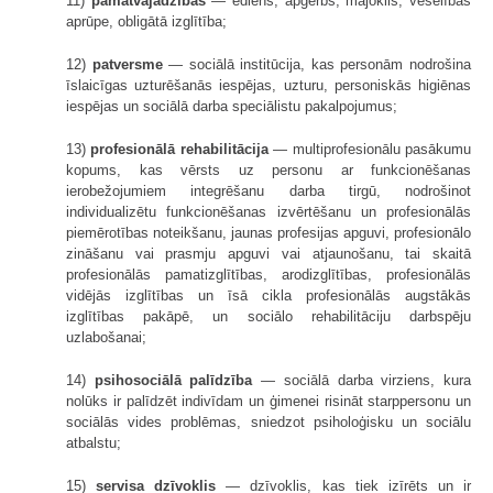
11)
pamatvajadzības
— ēdiens, apģērbs, mājoklis, veselības
aprūpe, obligātā izglītība;
12)
patversme
— sociālā institūcija, kas personām nodrošina
īslaicīgas uzturēšanās iespējas, uzturu, personiskās higiēnas
iespējas un sociālā darba speciālistu pakalpojumus;
13)
profesionālā rehabilitācija
— multiprofesionālu pasākumu
kopums, kas vērsts uz personu ar funkcionēšanas
ierobežojumiem integrēšanu darba tirgū, nodrošinot
individualizētu funkcionēšanas izvērtēšanu un profesionālās
piemērotības noteikšanu, jaunas profesijas apguvi, profesionālo
zināšanu vai prasmju apguvi vai atjaunošanu, tai skaitā
profesionālās pamatizglītības, arodizglītības, profesionālās
vidējās izglītības un īsā cikla profesionālās augstākās
izglītības pakāpē, un sociālo rehabilitāciju darbspēju
uzlabošanai;
14)
psihosociālā palīdzība
— sociālā darba virziens, kura
nolūks ir palīdzēt indivīdam un ģimenei risināt starppersonu un
sociālās vides problēmas, sniedzot psiholoģisku un sociālu
atbalstu;
15)
servisa dzīvoklis
— dzīvoklis, kas tiek izīrēts un ir