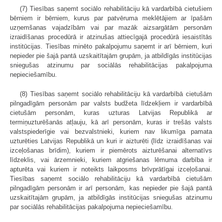
(7) Tiesības saņemt sociālo rehabilitāciju kā vardarbībā cietušiem
bērniem ir bērniem, kurus par patvēruma meklētājiem ar īpašām
uzņemšanas vajadzībām vai par mazāk aizsargātām personām
izraidīšanas procedūrā ir atzinušas attiecīgajā procedūrā iesaistītās
institūcijas. Tiesības minēto pakalpojumu saņemt ir arī bērniem, kuri
nepieder pie šajā pantā uzskaitītajām grupām, ja atbildīgās institūcijas
sniegušas atzinumu par sociālās rehabilitācijas pakalpojuma
nepieciešamību.
(8) Tiesības saņemt sociālo rehabilitāciju kā vardarbībā cietušām
pilngadīgām personām par valsts budžeta līdzekļiem ir vardarbībā
cietušām personām, kuras uzturas Latvijas Republikā ar
termiņuzturēšanās atļauju, kā arī personām, kuras ir trešās valsts
valstspiederīgie vai bezvalstnieki, kuriem nav likumīga pamata
uzturēties Latvijas Republikā un kuri ir aizturēti (līdz izraidīšanas vai
izceļošanas brīdim), kuriem ir piemērots aizturēšanai alternatīvs
līdzeklis, vai ārzemnieki, kuriem atgriešanas lēmuma darbība ir
apturēta vai kuriem ir noteikts laikposms brīvprātīgai izceļošanai.
Tiesības saņemt sociālo rehabilitāciju kā vardarbībā cietušām
pilngadīgām personām ir arī personām, kas nepieder pie šajā pantā
uzskaitītajām grupām, ja atbildīgās institūcijas sniegušas atzinumu
par sociālās rehabilitācijas pakalpojuma nepieciešamību.