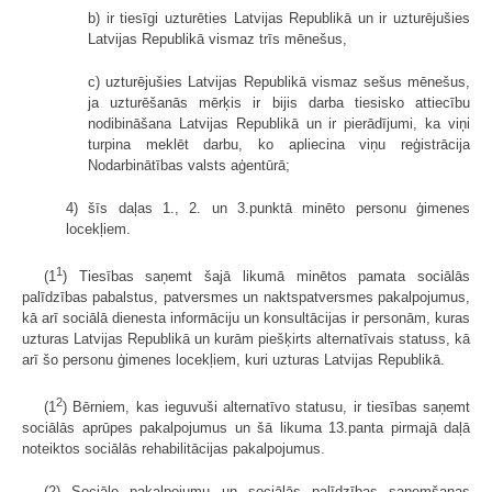
b) ir tiesīgi uzturēties Latvijas Republikā un ir uzturējušies
Latvijas Republikā vismaz trīs mēnešus,
c) uzturējušies Latvijas Republikā vismaz sešus mēnešus,
ja uzturēšanās mērķis ir bijis darba tiesisko attiecību
nodibināšana Latvijas Republikā un ir pierādījumi, ka viņi
turpina meklēt darbu, ko apliecina viņu reģistrācija
Nodarbinātības valsts aģentūrā;
4) šīs daļas 1., 2. un 3.punktā minēto personu ģimenes
locekļiem.
1
(1
) Tiesības saņemt šajā likumā minētos pamata sociālās
palīdzības pabalstus, patversmes un naktspatversmes pakalpojumus,
kā arī sociālā dienesta informāciju un konsultācijas ir personām, kuras
uzturas Latvijas Republikā un kurām piešķirts alternatīvais statuss, kā
arī šo personu ģimenes locekļiem, kuri uzturas Latvijas Republikā.
2
(1
) Bērniem, kas ieguvuši alternatīvo statusu, ir tiesības saņemt
sociālās aprūpes pakalpojumus un šā likuma 13.panta pirmajā daļā
noteiktos sociālās rehabilitācijas pakalpojumus.
(2) Sociālo pakalpojumu un sociālās palīdzības saņemšanas