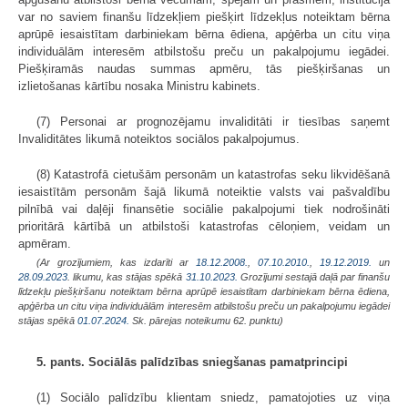
var no saviem finanšu līdzekļiem piešķirt līdzekļus noteiktam bērna
aprūpē iesaistītam darbiniekam bērna ēdiena, apģērba un citu viņa
individuālām interesēm atbilstošu preču un pakalpojumu iegādei.
Piešķiramās naudas summas apmēru, tās piešķiršanas un
izlietošanas kārtību nosaka Ministru kabinets.
(7) Personai ar prognozējamu invaliditāti ir tiesības saņemt
Invaliditātes likumā noteiktos sociālos pakalpojumus.
(8) Katastrofā cietušām personām un katastrofas seku likvidēšanā
iesaistītām personām šajā likumā noteiktie valsts vai pašvaldību
pilnībā vai daļēji finansētie sociālie pakalpojumi tiek nodrošināti
prioritārā kārtībā un atbilstoši katastrofas cēloņiem, veidam un
apmēram.
(Ar grozījumiem, kas izdarīti ar
18.12.2008.
,
07.10.2010.
,
19.12.2019.
un
28.09.2023
. likumu, kas stājas spēkā
31.10.2023.
Grozījumi sestajā daļā par finanšu
līdzekļu piešķiršanu noteiktam bērna aprūpē iesaistītam darbiniekam bērna ēdiena,
apģērba un citu viņa individuālām interesēm atbilstošu preču un pakalpojumu iegādei
stājas spēkā
01.07.2024.
Sk. pārejas noteikumu 62. punktu)
5. pants. Sociālās palīdzības sniegšanas pamatprincipi
(1) Sociālo palīdzību klientam sniedz, pamatojoties uz viņa