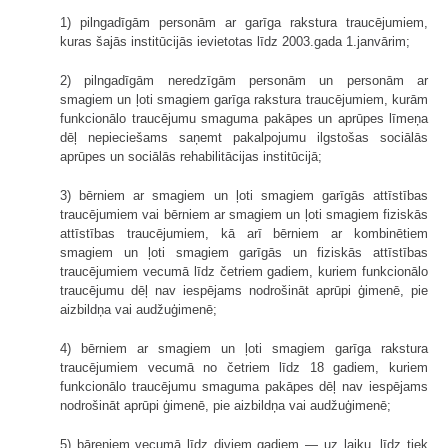
1) pilngadīgām personām ar garīga rakstura traucējumiem,
kuras šajās institūcijās ievietotas līdz 2003.gada 1.janvārim;
2) pilngadīgām neredzīgām personām un personām ar
smagiem un ļoti smagiem garīga rakstura traucējumiem, kurām
funkcionālo traucējumu smaguma pakāpes un aprūpes līmeņa
dēļ nepieciešams saņemt pakalpojumu ilgstošas sociālās
aprūpes un sociālās rehabilitācijas institūcijā;
3) bērniem ar smagiem un ļoti smagiem garīgās attīstības
traucējumiem vai bērniem ar smagiem un ļoti smagiem fiziskās
attīstības traucējumiem, kā arī bērniem ar kombinētiem
smagiem un ļoti smagiem garīgās un fiziskās attīstības
traucējumiem vecumā līdz četriem gadiem, kuriem funkcionālo
traucējumu dēļ nav iespējams nodrošināt aprūpi ģimenē, pie
aizbildņa vai audžuģimenē;
4) bērniem ar smagiem un ļoti smagiem garīga rakstura
traucējumiem vecumā no četriem līdz 18 gadiem, kuriem
funkcionālo traucējumu smaguma pakāpes dēļ nav iespējams
nodrošināt aprūpi ģimenē, pie aizbildņa vai audžuģimenē;
5) bāreņiem vecumā līdz diviem gadiem — uz laiku, līdz tiek