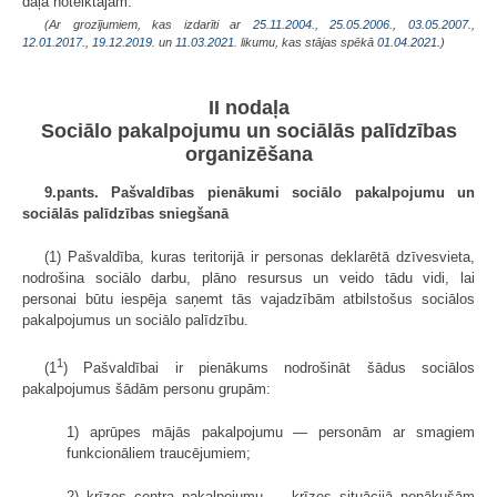
daļā noteiktajam.
(Ar grozījumiem, kas izdarīti ar
25.11.2004.
,
25.05.2006.
,
03.05.2007.
,
12.01.2017.
,
19.12.2019.
un
11.03.2021
. likumu, kas stājas spēkā
01.04.2021.
)
II nodaļa
Sociālo pakalpojumu un sociālās palīdzības
organizēšana
9.pants. Pašvaldības pienākumi sociālo pakalpojumu un
sociālās palīdzības sniegšanā
(1) Pašvaldība, kuras teritorijā ir personas deklarētā dzīvesvieta,
nodrošina sociālo darbu, plāno resursus un veido tādu vidi, lai
personai būtu iespēja saņemt tās vajadzībām atbilstošus sociālos
pakalpojumus un sociālo palīdzību.
1
(1
) Pašvaldībai ir pienākums nodrošināt šādus sociālos
pakalpojumus šādām personu grupām:
1) aprūpes mājās pakalpojumu — personām ar smagiem
funkcionāliem traucējumiem;
2) krīzes centra pakalpojumu — krīzes situācijā nonākušām