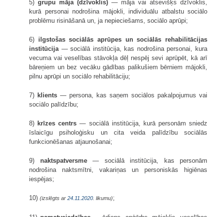
5)
grupu māja (dzīvoklis)
— māja vai atsevišķs dzīvoklis,
kurā personai nodrošina mājokli, individuālu atbalstu sociālo
problēmu risināšanā un, ja nepieciešams, sociālo aprūpi;
6)
ilgstošas sociālās aprūpes un sociālās rehabilitācijas
institūcija
— sociālā institūcija, kas nodrošina personai, kura
vecuma vai veselības stāvokļa dēļ nespēj sevi aprūpēt, kā arī
bāreņiem un bez vecāku gādības palikušiem bērniem mājokli,
pilnu aprūpi un sociālo rehabilitāciju;
7)
klients
— persona, kas saņem sociālos pakalpojumus vai
sociālo palīdzību;
8)
krīzes centrs
— sociālā institūcija, kurā personām sniedz
īslaicīgu psiholoģisku un cita veida palīdzību sociālās
funkcionēšanas atjaunošanai;
9)
naktspatversme
— sociālā institūcija, kas personām
nodrošina naktsmītni, vakariņas un personiskās higiēnas
iespējas;
10)
;
(izslēgts ar
24.11.2020
. likumu)