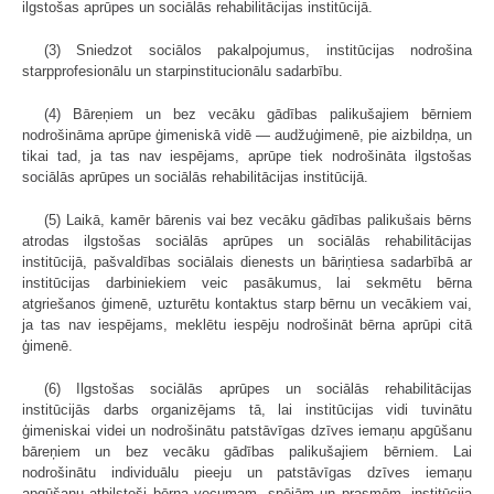
ilgstošas aprūpes un sociālās rehabilitācijas institūcijā.
(3) Sniedzot sociālos pakalpojumus, institūcijas nodrošina
starpprofesionālu un starpinstitucionālu sadarbību.
(4) Bāreņiem un bez vecāku gādības palikušajiem bērniem
nodrošināma aprūpe ģimeniskā vidē — audžuģimenē, pie aizbildņa, un
tikai tad, ja tas nav iespējams, aprūpe tiek nodrošināta ilgstošas
sociālās aprūpes un sociālās rehabilitācijas institūcijā.
(5) Laikā, kamēr bārenis vai bez vecāku gādības palikušais bērns
atrodas ilgstošas sociālās aprūpes un sociālās rehabilitācijas
institūcijā, pašvaldības sociālais dienests un bāriņtiesa sadarbībā ar
institūcijas darbiniekiem veic pasākumus, lai sekmētu bērna
atgriešanos ģimenē, uzturētu kontaktus starp bērnu un vecākiem vai,
ja tas nav iespējams, meklētu iespēju nodrošināt bērna aprūpi citā
ģimenē.
(6) Ilgstošas sociālās aprūpes un sociālās rehabilitācijas
institūcijās darbs organizējams tā, lai institūcijas vidi tuvinātu
ģimeniskai videi un nodrošinātu patstāvīgas dzīves iemaņu apgūšanu
bāreņiem un bez vecāku gādības palikušajiem bērniem. Lai
nodrošinātu individuālu pieeju un patstāvīgas dzīves iemaņu
apgūšanu atbilstoši bērna vecumam, spējām un prasmēm, institūcija