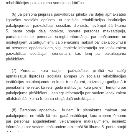
rehabilitācijas pakalpojumu samaksas kārtību.
(6) Ja persona pieprasa pašvaldības pilnībā vai daļēji apmaksātus
ilgstošas sociālās aprūpes un sociālās rehabilitācijas institūcijas
pakalpojumus, pašvaldības sociālais dienests, ievērojot šā likuma
5. panta otrajā daļā noteikto, novērtē personas maksātspēju,
pamatojoties uz personas sniegto informāciju par ienākumiem un
noslēgtajiem uzturlīgumiem. Ja pienākums maksāt par pakalpojumu ir
arī personas apgādniekiem, viņi iesniedz informāciju par ienākumiem
pašvaldības sociālajam dienestam, kas lemj par pakalpojuma
piešķiršanu.
(7) Personai, kura saņem pašvaldības pilnībā vai daļēji
apmaksātus ilgstošas sociālās aprūpes un sociālās rehabilitācijas
institūcijas pakalpojumus un kurai ir ienākumi, to izmaiņu gadījumā ir
pienākums ne retāk kā reizi gadā institūcijai, kura pieņem lēmumu par
pakalpojuma piešķiršanu, iesniegt informāciju par saviem ienākumiem
atbilstoši šā likuma 5. panta otrajā daļā noteiktajam.
(8) Personas apgādnieki, kuriem ir pienākums maksāt par
pakalpojumu, ne retāk kā reizi gadā institūcijai, kura pieņem lēmumu
par personas apgādniekiem veicamajiem maksājumiem, iesniedz
informāciju par saviem ienākumiem atbilstoši šā likuma 5. panta otrajā