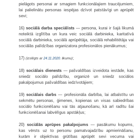
pielāgots personai ar smagiem funkcionālajiem traucējumiem,
lai palielinātu personas iespējas dzīvot patstāvīgi un aprūpēt
sevi;
16)
sociālā darba speciālists
— persona, kurai ir šajā likumā
noteiktā izglītība un kura veic sociālā darbinieka, karitatīvā
sociālā darbinieka, sociālā aprūpētāja, sociālā rehabilitētāja vai
sociālās palīdzības organizatora profesionālos pienākumus;
17)
;
(izslēgts ar
24.11.2020
. likumu)
18)
sociālais dienests
— pašvaldības izveidota iestāde, kas
sniedz sociālo palīdzību, organizē un sniedz sociālos
pakalpojumus pašvaldības iedzīvotājiem;
19)
sociālais darbs
— profesionāla darbība, lai atbalstītu un
sekmētu personas, ģimenes, kopienas un visas sabiedrības
sociālo funkcionēšanu vai tās atjaunošanu, kā arī radītu šai
funkcionēšanai labvēlīgus apstākļus;
20)
sociālās aprūpes pakalpojums
— pasākumu kopums,
kas vērsts uz to personu pamatvajadzību apmierināšanu,
kurām ir objektīvas grūtības aprūpēt sevi vecuma vai