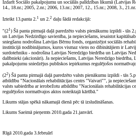
Izdarīt Sociālo pakalpojumu un sociālās palīdzības likumā (Latvijas R
14., 18.nr.; 2005, 2.nr.; 2006, 13.nr.; 2007, 12., 15.nr.; 2008, 3., 21.nr
1
2
Izteikt 13.panta 2.
un 2.
daļu šādā redakcijā:
1
"(2
) Šā panta pirmajā daļā paredzēto valsts pienākumu izpildi - tās
un Latvijas Nedzirdīgo savienība, ja nepieciešams, iesaistot kapitālsab
sniegšanu nodrošina Latvijas Bērnu fonds, organizējot sociālās rehabi
institūcijā nodibinājumos, kuros vismaz viens no dibinātājiem ir Latvij
surdotehniku - nodrošina Latvijas Neredzīgo biedrība un Latvijas Nedzir
dalībnieki (akcionāri). Ja nepieciešams, Latvijas Neredzīgo biedrība, 
pakalpojumu sniedzējus publiskos iepirkumus regulējošos normatīvajos
2
(2
) Šā panta pirmajā daļā paredzēto valsts pienākumu izpildi - tās 5.p
atbildību "Nacionālais rehabilitācijas centrs "Vaivari"", ja nepieciešams
valsts sabiedrība ar ierobežotu atbildību "Nacionālais rehabilitācijas 
regulējošos normatīvajos aktos noteiktajā kārtībā."
Likums stājas spēkā nākamajā dienā pēc tā izsludināšanas.
Likums Saeimā pieņemts 2010.gada 21.janvārī.
Rīgā 2010.gada 3.februārī