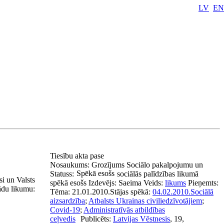
LV
EN
Tiesību akta pase
Nosaukums:
Grozījums Sociālo pakalpojumu un
Spēkā esošs
Statuss:
sociālās palīdzības likumā
i un Valsts
spēkā esošs
Izdevējs:
Saeima
Veids:
likums
Pieņemts:
šādu likumu:
Tēma:
21.01.2010.
Stājas spēkā:
04.02.2010.
Sociālā
aizsardzība
;
Atbalsts Ukrainas civiliedzīvotājiem
;
Covid-19
;
Administratīvās atbildības
ceļvedis
Publicēts:
Latvijas Vēstnesis
, 19,