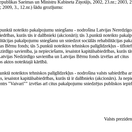
epublikas Saeimas un Ministru Kabineta Ziņotājs, 2002, 23.nr.; 2003, 2.
.; 2009, 3., 12.nr.) šādu grozījumu:
 2.punktā noteikto pakalpojumu sniegšanu - nodrošina Latvijas Neredzīgo
iedrības, kurās tās ir dalībnieki (akcionāri); tās 3.punktā noteikto paka
litācijas pakalpojumu sniegšanu un sniedzot sociālās rehabilitācijas pa
as Bērnu fonds; tās 5.punktā noteiktos tehniskos palīglīdzekļus - tiflot
dīgo savienība, ja nepieciešams, iesaistot kapitālsabiedrības, kurās tās
Latvijas Nedzirdīgo savienība un Latvijas Bērnu fonds izvēlas arī citus
 aktos noteiktajā kārtībā.
unktā noteiktos tehniskos palīglīdzekļus - nodrošina valsts sabiedrība a
, iesaistot kapitālsabiedrības, kurās tā ir dalībnieks (akcionārs). Ja nep
centrs "Vaivari"" izvēlas arī citus pakalpojumu sniedzējus publiskos iep
Valsts prezide