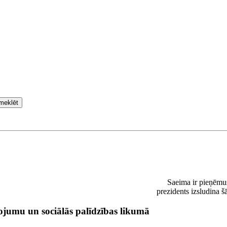
meklēt
Saeima ir pieņēmus
prezidents izsludina 
jumu un sociālās palīdzības likumā