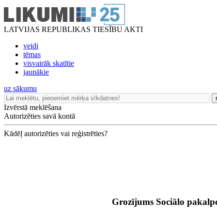
LATVIJAS REPUBLIKAS TIESĪBU AKTI
veidi
tēmas
visvairāk skatītie
jaunākie
uz sākumu
Izvērstā meklēšana
Autorizēties savā kontā
Kādēļ autorizēties vai reģistrēties?
Grozījums Sociālo pakalpo