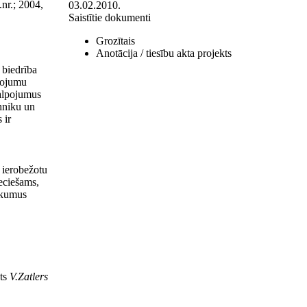
nr.; 2004,
03.02.2010.
Saistītie dokumenti
Grozītais
Anotācija / tiesību akta projekts
 biedrība
lpojumu
kalpojumus
ehniku un
 ir
r ierobežotu
ieciešams,
irkumus
nts
V.Zatlers