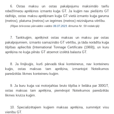
6. Ostas maksu un ostas pakalpojumu maksimālo tarifu
robežlīmeņu aprēķinos izmanto kuģa GT. Ja kuģim nav piešķirts GT
rādītājs, ostas maksu aprēķinam kuģa GT vietā izmanto kuģa garuma
(metros), platuma (metros) un iegrimes (metros) reizinājuma vērtību.
(Rīgas brīvostas pārvaldes valdes
06.07.2023.
lēmuma Nr. 59 redakcijā)
7. Tankkuģim, aprēķinot ostas maksas un maksu par ostas
pakalpojumiem, izmanto samazināto GT vērtību, ja tāda norādīta kuģa
tilpības apliecībā (International Tonnage Certificate (1969)), un kuru
aprēķina no kuģa pilnās GT atņemot izolētā balasta GT.
8. Ja līnijkuģis, kurš pārvadā tikai konteinerus, nav konteineru
kuģis, ostas maksas tam aprēķina, izmantojot Noteikumos
paredzētās likmes konteineru kuģim.
9. Ja buru kuģa vai motorjahtas bruto tilpība ir lielāka par 300GT,
ostas maksas tam aprēķina, piemērojot Noteikumos paredzētās
likmes kruīza kuģim.
10. Specializētajiem kuģiem maksas aprēķina, summējot visu
vienību GT.