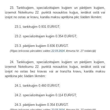
23. Tankkuģiem, specializētajiem kuģiem un pārējiem kuģiem,
izņemot Noteikumu 22. punktā nosauktos kuģus, ienākot ostā vai
izejot no ostas ar kravu, kanāla maksu aprēķina pēc šādām likmēm:
23.1. tankkuģim 0.931 EUR/GT;
23.2. specializētajam kuģim 0.354 EUR/GT;
23.3. pārējiem kuģiem 0.836 EUR/GT.
(Rīgas brīvostas pārvaldes valdes
22.03.2024.
lēmuma Nr. 27 redakcijā)
24. Tankkuģiem, specializētajiem kuģiem un pārējiem kuģiem,
izņemot Noteikumu 22. punktā nosauktos kuģus, ienākot ostā vai
izejot no ostas bez kravas vai ar tranzīta kravu, kanāla maksu
aprēķina pēc šādām likmēm:
24.1. tankkuģim 0.460 EUR/GT;
24.2. specializētajam kuģim 0.114 EUR/GT;
24.3. pārējiem kuģiem 0.354 EUR/GT.
(Rīgas brīvostas pārvaldes valdes
22.03.2024.
lēmuma Nr. 27 redakcijā)