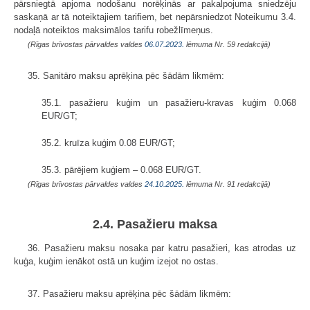
pārsniegtā apjoma nodošanu norēķinās ar pakalpojuma sniedzēju
saskaņā ar tā noteiktajiem tarifiem, bet nepārsniedzot Noteikumu 3.4.
nodaļā noteiktos maksimālos tarifu robežlīmeņus.
(Rīgas brīvostas pārvaldes valdes
06.07.2023.
lēmuma Nr. 59 redakcijā)
35. Sanitāro maksu aprēķina pēc šādām likmēm:
35.1. pasažieru kuģim un pasažieru-kravas kuģim 0.068
EUR/GT;
35.2. kruīza kuģim 0.08 EUR/GT;
35.3. pārējiem kuģiem – 0.068 EUR/GT.
(Rīgas brīvostas pārvaldes valdes
24.10.2025.
lēmuma Nr. 91 redakcijā)
2.4. Pasažieru maksa
36. Pasažieru maksu nosaka par katru pasažieri, kas atrodas uz
kuģa, kuģim ienākot ostā un kuģim izejot no ostas.
37. Pasažieru maksu aprēķina pēc šādām likmēm: