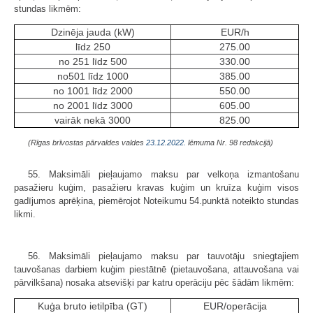
stundas likmēm:
Dzinēja jauda (kW)
EUR/h
līdz 250
275.00
no 251 līdz 500
330.00
no501 līdz 1000
385.00
no 1001 līdz 2000
550.00
no 2001 līdz 3000
605.00
vairāk nekā 3000
825.00
(Rīgas brīvostas pārvaldes valdes
23.12.2022.
lēmuma Nr. 98 redakcijā)
55. Maksimāli pieļaujamo maksu par velkoņa izmantošanu
pasažieru kuģim, pasažieru kravas kuģim un kruīza kuģim visos
gadījumos aprēķina, piemērojot Noteikumu 54.punktā noteikto stundas
likmi.
56. Maksimāli pieļaujamo maksu par tauvotāju sniegtajiem
tauvošanas darbiem kuģim piestātnē (pietauvošana, attauvošana vai
pārvilkšana) nosaka atsevišķi par katru operāciju pēc šādām likmēm:
Kuģa bruto ietilpība (GT)
EUR/operācija