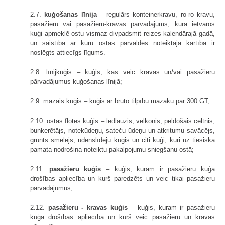
2.7.
kuģošanas līnija
– regulārs konteinerkravu, ro-ro kravu,
pasažieru vai pasažieru-kravas pārvadājums, kura ietvaros
kuģi apmeklē ostu vismaz divpadsmit reizes kalendārajā gadā,
un saistībā ar kuru ostas pārvaldes noteiktajā kārtībā ir
noslēgts attiecīgs līgums.
2.8. līnijkuģis – kuģis, kas veic kravas un/vai pasažieru
pārvadājumus kuģošanas līnijā;
2.9. mazais kuģis – kuģis ar bruto tilpību mazāku par 300 GT;
2.10. ostas flotes kuģis – ledlauzis, velkonis, peldošais celtnis,
bunkerētājs, notekūdeņu, sateču ūdeņu un atkritumu savācējs,
grunts smēlējs, ūdenslīdēju kuģis un citi kuģi, kuri uz tiesiska
pamata nodrošina noteiktu pakalpojumu sniegšanu ostā;
2.11.
pasažieru kuģis
– kuģis, kuram ir pasažieru kuģa
drošības apliecība un kurš paredzēts un veic tikai pasažieru
pārvadājumus;
2.12.
pasažieru - kravas kuģis
– kuģis, kuram ir pasažieru
kuģa drošības apliecība un kurš veic pasažieru un kravas