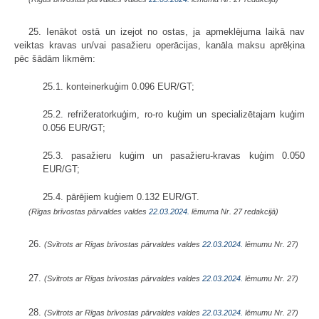
25. Ienākot ostā un izejot no ostas, ja apmeklējuma laikā nav
veiktas kravas un/vai pasažieru operācijas, kanāla maksu aprēķina
pēc šādām likmēm:
25.1. konteinerkuģim 0.096 EUR/GT;
25.2. refrižeratorkuģim, ro-ro kuģim un specializētajam kuģim
0.056 EUR/GT;
25.3. pasažieru kuģim un pasažieru-kravas kuģim 0.050
EUR/GT;
25.4. pārējiem kuģiem 0.132 EUR/GT.
(Rīgas brīvostas pārvaldes valdes
22.03.2024.
lēmuma Nr. 27 redakcijā)
26.
(Svītrots ar Rīgas brīvostas pārvaldes valdes
22.03.2024.
lēmumu Nr. 27)
27.
(Svītrots ar Rīgas brīvostas pārvaldes valdes
22.03.2024.
lēmumu Nr. 27)
28.
(Svītrots ar Rīgas brīvostas pārvaldes valdes
22.03.2024.
lēmumu Nr. 27)