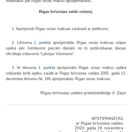
materiālus par Rīgas ostas maksu apstiprināšanu,
Rīgas brīvostas valde nolemj:
1. Apstiprināt Rīgas ostas maksas saskaņā ar pielikumu.
2. Lēmuma
1. punktā
apstiprinātās Rīgas ostas maksas stājas
spēkā pēc četrdesmit piecām dienām no to publicēšanas dienas
oficiālajā izdevumā "Latvijas Vēstnesis".
3. Ar lēmuma
1. punktā
apstiprināto Rīgas ostas maksu spēkā
stāšanās brīdi spēku zaudē ar Rīgas brīvostas valdes 2005. gada 13.
decembra lēmumu Nr. 185 apstiprinātās Rīgas ostas maksas.
Rīgas brīvostas valdes priekšsēdētājs
V. Zeps
APSTIPRINĀTAS
ar Rīgas brīvostas valdes
2020. gada 19. novembra