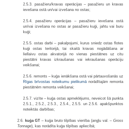
2.5.3. pasažieru/kravas operācijas – pasažieru un kravas
ievešana ostā un/vai izvešana no ostas;
2.5.4. pasažieru operācijas – pasažieru ievešana ostā
un/vai izvešana no ostas ar pasažieru kuģi, jahtu vai buru
kuģi;
2.5.5. ostas darbi – pakalpojumi, kurus sniedz ostas flotes
kuģi ostas teritorijā, tai skaitā kravas nogādāšana ar
liellaivu ostas akvatorijā no vienas piestātnes uz citu
piestātni kravas izkraušanas vai iekraušanas operāciju
veikšanai;
2.5.6. remonts – kuģa ienākšana ostā vai pārtauvošanās uz
Rīgas brīvostas noteikumu
pielikumā
norādītajām remonta
piestātnēm remonta veikšanai;
2.5.7. vizīte – kuģa ostas apmeklējums, neveicot šā punkta
2.5.1., 2.5.2., 2.5.3., 2.5.4., 2.5.5. un 2.5.6. apakšpunktos
noteiktās darbības;
2.6.
kuģa GT
– kuģa bruto tilpības vienība (angļu val. –
Gross
Tonnage
), kas norādīta kuģa tilpības apliecībā;