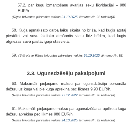
57.2. par kuģu izmantošanu avārijas seku likvidācijai – 980
EUR/h.
(Rīgas brīvostas pārvaldes valdes
24.10.2025.
lēmuma Nr. 92 redakcijā)
58. Kuģa apmaksāto darba laiku skaita no brīža, kad kuģis atstāj
piestātni vai savu faktisko atrašanās vietu līdz brīdim, kad kuģis
atgriežas savā pastāvīgajā stāvvietā.
59.
(Svītrots ar Rīgas brīvostas pārvaldes valdes
24.10.2025.
lēmumu Nr. 92)
3.3. Ugunsdzēsēju pakalpojumi
60. Maksimāli pieļaujamo maksu par ugunsdzēsēju personāla
dežūru uz kuģa vai pie kuģa aprēķina pēc likmes 9.90 EUR/h.
(Rīgas brīvostas pārvaldes valdes
23.12.2022.
lēmuma Nr. 98 redakcijā)
61. Maksimāli pieļaujamo maksu par ugunsdzēšanai aprīkota kuģa
dežūru aprēķina pēc likmes 980 EUR/h.
(Rīgas brīvostas pārvaldes valdes
24.10.2025.
lēmuma Nr. 92 redakcijā)