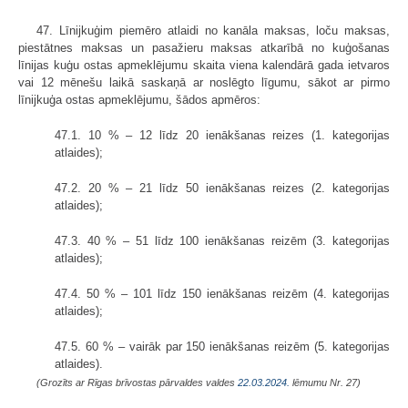
47. Līnijkuģim piemēro atlaidi no kanāla maksas, loču maksas,
piestātnes maksas un pasažieru maksas atkarībā no kuģošanas
līnijas kuģu ostas apmeklējumu skaita viena kalendārā gada ietvaros
vai 12 mēnešu laikā saskaņā ar noslēgto līgumu, sākot ar pirmo
līnijkuģa ostas apmeklējumu, šādos apmēros:
47.1. 10 % – 12 līdz 20 ienākšanas reizes (1. kategorijas
atlaides);
47.2. 20 % – 21 līdz 50 ienākšanas reizes (2. kategorijas
atlaides);
47.3. 40 % – 51 līdz 100 ienākšanas reizēm (3. kategorijas
atlaides);
47.4. 50 % – 101 līdz 150 ienākšanas reizēm (4. kategorijas
atlaides);
47.5. 60 % – vairāk par 150 ienākšanas reizēm (5. kategorijas
atlaides).
(Grozīts ar Rīgas brīvostas pārvaldes valdes
22.03.2024.
lēmumu Nr. 27)