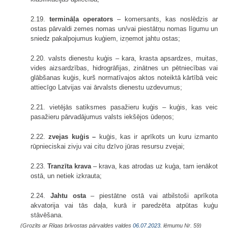
2.19.
termināļa operators
– komersants, kas noslēdzis ar
ostas pārvaldi zemes nomas un/vai piestātņu nomas līgumu un
sniedz pakalpojumus kuģiem, izņemot jahtu ostas;
2.20. valsts dienestu kuģis – kara, krasta apsardzes, muitas,
vides aizsardzības, hidrogrāfijas, zinātnes un pētniecības vai
glābšanas kuģis, kurš normatīvajos aktos noteiktā kārtībā veic
attiecīgo Latvijas vai ārvalsts dienestu uzdevumus;
2.21. vietējās satiksmes pasažieru kuģis – kuģis, kas veic
pasažieru pārvadājumus valsts iekšējos ūdeņos;
2.22.
zvejas kuģis –
kuģis, kas ir aprīkots un kuru izmanto
rūpnieciskai zivju vai citu dzīvo jūras resursu zvejai;
2.23.
Tranzīta krava
– krava, kas atrodas uz kuģa, tam ienākot
ostā, un netiek izkrauta;
2.24.
Jahtu osta
– piestātne ostā vai atbilstoši aprīkota
akvatorija vai tās daļa, kurā ir paredzēta atpūtas kuģu
stāvēšana.
(Grozīts ar Rīgas brīvostas pārvaldes valdes
06.07.2023.
lēmumu Nr. 59)