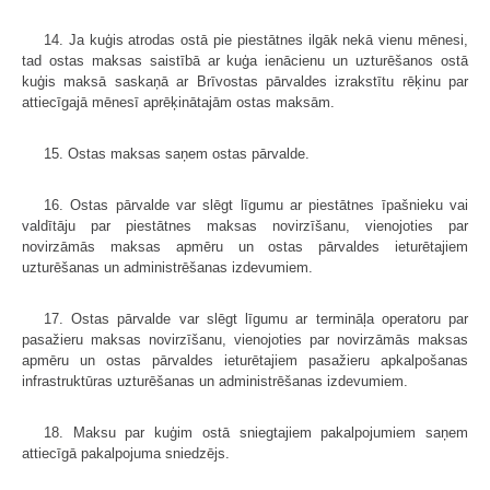
14. Ja kuģis atrodas ostā pie piestātnes ilgāk nekā vienu mēnesi,
tad ostas maksas saistībā ar kuģa ienācienu un uzturēšanos ostā
kuģis maksā saskaņā ar Brīvostas pārvaldes izrakstītu rēķinu par
attiecīgajā mēnesī aprēķinātajām ostas maksām.
15. Ostas maksas saņem ostas pārvalde.
16. Ostas pārvalde var slēgt līgumu ar piestātnes īpašnieku vai
valdītāju par piestātnes maksas novirzīšanu, vienojoties par
novirzāmās maksas apmēru un ostas pārvaldes ieturētajiem
uzturēšanas un administrēšanas izdevumiem.
17. Ostas pārvalde var slēgt līgumu ar termināļa operatoru par
pasažieru maksas novirzīšanu, vienojoties par novirzāmās maksas
apmēru un ostas pārvaldes ieturētajiem pasažieru apkalpošanas
infrastruktūras uzturēšanas un administrēšanas izdevumiem.
18. Maksu par kuģim ostā sniegtajiem pakalpojumiem saņem
attiecīgā pakalpojuma sniedzējs.