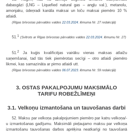
dabasgāzi (LNG – Liquefied natural gas – angļu val.), metanolu,
amonjaku, ūdeņradi kanāla maksai un loču maksai piemēro 10 %
atlaidi.
(Rīgas brīvostas pārvaldes valdes
22.03.2024.
lēmuma Nr. 27 redakcijā)
1
51.
(Svītrots ar Rīgas brīvostas pārvaldes valdes
22.03.2024.
lēmumu Nr. 27)
2
51.
Ja kuģis kvalificējas vairāku vienas maksas atlaižu
saņemšanai, tad tās tiek piemērotas secīgi – otro atlaidi piemēro
likmei, kas samazināta ar pirmo atlaidi utt.
(Rīgas brīvostas pārvaldes valdes
06.07.2023.
lēmuma Nr. 59 redakcijā)
3. OSTAS PAKALPOJUMU MAKSIMĀLO
TARIFU ROBEŽLĪMEŅI
3.1. Velkoņu izmantošana un tauvošanas darbi
52. Maksu par velkoņa pakalpojumiem piemēro par katru velkoņa/-
u izmantošanas gadījumu. Maksimāli pieļaujamo maksu par velkoņa
izmantošanu tauvošanas darbos aprēķina neatkarīgi no tauvošanā