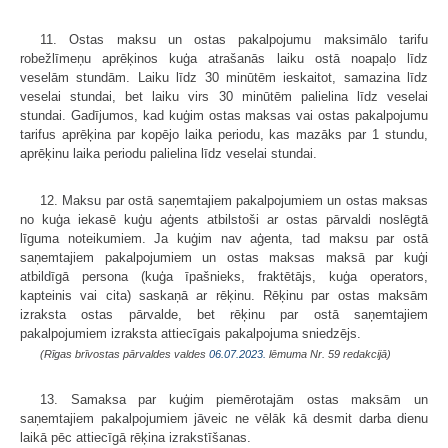
11. Ostas maksu un ostas pakalpojumu maksimālo tarifu
robežlīmeņu aprēķinos kuģa atrašanās laiku ostā noapaļo līdz
veselām stundām. Laiku līdz 30 minūtēm ieskaitot, samazina līdz
veselai stundai, bet laiku virs 30 minūtēm palielina līdz veselai
stundai. Gadījumos, kad kuģim ostas maksas vai ostas pakalpojumu
tarifus aprēķina par kopējo laika periodu, kas mazāks par 1 stundu,
aprēķinu laika periodu palielina līdz veselai stundai.
12. Maksu par ostā saņemtajiem pakalpojumiem un ostas maksas
no kuģa iekasē kuģu aģents atbilstoši ar ostas pārvaldi noslēgtā
līguma noteikumiem. Ja kuģim nav aģenta, tad maksu par ostā
saņemtajiem pakalpojumiem un ostas maksas maksā par kuģi
atbildīgā persona (kuģa īpašnieks, fraktētājs, kuģa operators,
kapteinis vai cita) saskaņā ar rēķinu. Rēķinu par ostas maksām
izraksta ostas pārvalde, bet rēķinu par ostā saņemtajiem
pakalpojumiem izraksta attiecīgais pakalpojuma sniedzējs.
(Rīgas brīvostas pārvaldes valdes
06.07.2023.
lēmuma Nr. 59 redakcijā)
13. Samaksa par kuģim piemērotajām ostas maksām un
saņemtajiem pakalpojumiem jāveic ne vēlāk kā desmit darba dienu
laikā pēc attiecīgā rēķina izrakstīšanas.