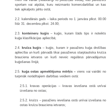
sportam vai atpūtai, kuru neizmanto komercdarbībai un kas
tiek apkalpots jahtu ostā;
2.2. kalendārais gads – laika periods no 1. janvāra plkst. 00.00
līdz 31. decembra plkst. 24.00;
2.3.
konteineru kuģis
– kuģis, kuram šāds tips ir noteikts
kuģa klasifikācijas apliecībā;
2.4.
kruīza kuģis
– kuģis, kuram ir pasažieru kuģa drošības
apliecība un kurš pārvadā tikai pasažierus starptautiska kruīza
brauciena ietvaros un kurš neveic regulārus pārvadājumus
kuģošanas līnijā;
2.5.
kuģa ostas apmeklējuma mērķis –
viens vai vairāki no
turpmāk norādītajiem darbības veidiem ostā:
2.5.1. kravas operācijas – kravas ievešana ostā un/vai
izvešana no ostas;
2.5.2. kruīzs – pasažieru ievešana ostā un/vai izvešana no
ostas kruīza brauciena ietvaros;