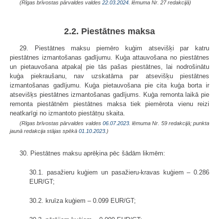
(Rīgas brīvostas pārvaldes valdes
22.03.2024.
lēmuma Nr. 27 redakcijā)
2.2. Piestātnes maksa
29. Piestātnes maksu piemēro kuģim atsevišķi par katru
piestātnes izmantošanas gadījumu. Kuģa attauvošana no piestātnes
un pietauvošana atpakaļ pie tās pašas piestātnes, lai nodrošinātu
kuģa piekraušanu, nav uzskatāma par atsevišķu piestātnes
izmantošanas gadījumu. Kuģa pietauvošana pie cita kuģa borta ir
atsevišķs piestātnes izmantošanas gadījums. Kuģa remonta laikā pie
remonta piestātnēm piestātnes maksa tiek piemērota vienu reizi
neatkarīgi no izmantoto piestātņu skaita.
(Rīgas brīvostas pārvaldes valdes
06.07.2023.
lēmuma Nr. 59 redakcijā; punkta
jaunā redakcija stājas spēkā
01.10.2023.
)
30. Piestātnes maksu aprēķina pēc šādām likmēm:
30.1. pasažieru kuģiem un pasažieru-kravas kuģiem – 0.286
EUR/GT;
30.2. kruīza kuģiem – 0.099 EUR/GT;