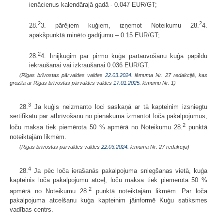
ienācienus kalendārajā gadā - 0.047 EUR/GT;
2
2
28.
3. pārējiem kuģiem, izņemot Noteikumu 28.
4.
apakšpunktā minēto gadījumu – 0.15 EUR/GT;
2
28.
4. līnijkuģim par pirmo kuģa pārtauvošanu kuģa papildu
iekraušanai vai izkraušanai 0.036 EUR/GT.
(Rīgas brīvostas pārvaldes valdes
22.03.2024.
lēmuma Nr. 27 redakcijā,
kas
grozīta ar Rīgas brīvostas pārvaldes valdes
17.01.2025.
lēmumu Nr. 1)
3
28.
Ja kuģis neizmanto loci saskaņā ar tā kapteinim izsniegtu
sertifikātu par atbrīvošanu no pienākuma izmantot loča pakalpojumus,
2
loču maksa tiek piemērota 50 % apmērā no Noteikumu 28.
punktā
noteiktajām likmēm.
(Rīgas brīvostas pārvaldes valdes
22.03.2024.
lēmuma Nr. 27 redakcijā)
4
28.
Ja pēc loča ierašanās pakalpojuma sniegšanas vietā, kuģa
kapteinis loča pakalpojumu atceļ, loču maksa tiek piemērota 50 %
2
apmērā no Noteikumu 28.
punktā noteiktajām likmēm. Par loča
pakalpojuma atcelšanu kuģa kapteinim jāinformē Kuģu satiksmes
vadības centrs.