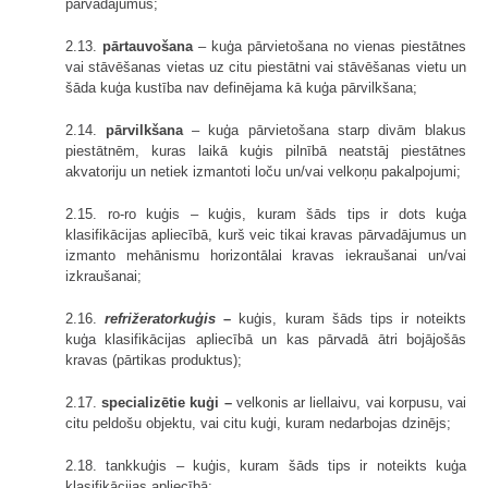
pārvadājumus;
2.13.
pārtauvošana
– kuģa pārvietošana no vienas piestātnes
vai stāvēšanas vietas uz citu piestātni vai stāvēšanas vietu un
šāda kuģa kustība nav definējama kā kuģa pārvilkšana;
2.14.
pārvilkšana
– kuģa pārvietošana starp divām blakus
piestātnēm, kuras laikā kuģis pilnībā neatstāj piestātnes
akvatoriju un netiek izmantoti loču un/vai velkoņu pakalpojumi;
2.15. ro-ro kuģis – kuģis, kuram šāds tips ir dots kuģa
klasifikācijas apliecībā, kurš veic tikai kravas pārvadājumus un
izmanto mehānismu horizontālai kravas iekraušanai un/vai
izkraušanai;
2.16.
refrižeratorkuģis
–
kuģis, kuram šāds tips ir noteikts
kuģa klasifikācijas apliecībā un kas pārvadā ātri bojājošās
kravas (pārtikas produktus);
2.17.
specializētie kuģi
–
velkonis ar liellaivu, vai korpusu, vai
citu peldošu objektu, vai citu kuģi, kuram nedarbojas dzinējs;
2.18. tankkuģis – kuģis, kuram šāds tips ir noteikts kuģa
klasifikācijas apliecībā;