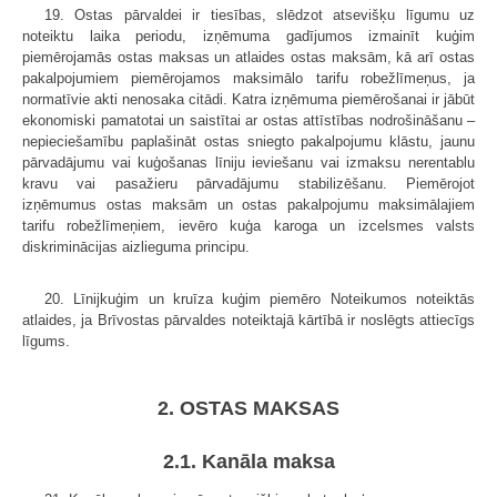
19. Ostas pārvaldei ir tiesības, slēdzot atsevišķu līgumu uz
noteiktu laika periodu, izņēmuma gadījumos izmainīt kuģim
piemērojamās ostas maksas un atlaides ostas maksām, kā arī ostas
pakalpojumiem piemērojamos maksimālo tarifu robežlīmeņus, ja
normatīvie akti nenosaka citādi. Katra izņēmuma piemērošanai ir jābūt
ekonomiski pamatotai un saistītai ar ostas attīstības nodrošināšanu –
nepieciešamību paplašināt ostas sniegto pakalpojumu klāstu, jaunu
pārvadājumu vai kuģošanas līniju ieviešanu vai izmaksu nerentablu
kravu vai pasažieru pārvadājumu stabilizēšanu. Piemērojot
izņēmumus ostas maksām un ostas pakalpojumu maksimālajiem
tarifu robežlīmeņiem, ievēro kuģa karoga un izcelsmes valsts
diskriminācijas aizlieguma principu.
20. Līnijkuģim un kruīza kuģim piemēro Noteikumos noteiktās
atlaides, ja Brīvostas pārvaldes noteiktajā kārtībā ir noslēgts attiecīgs
līgums.
2. OSTAS MAKSAS
2.1. Kanāla maksa