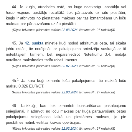
44. Ja kuģis, atrodoties ostā, no kuģa neatkarīgu apstākļu vai
force majeure
apstākļu rezultātā tiek pārtauvots uz citu piestātni,
kuģis ir atbrīvots no piestātnes maksas par tās izmantošanu un loču
maksas par pārtauvošanu uz šo piestātni.
(Rīgas brīvostas pārvaldes valdes
22.03.2024.
lēmuma Nr. 27 redakcijā)
45. Ja
42. punktā
minētie kuģi nodod atkritumus ostā, tai skaitā
jahtu ostās, tie norēķinās ar pakalpojuma sniedzēju saskaņā ar tā
noteiktajiem tarifiem, bet nepārsniedzot Noteikumu 3.4. nodaļā
noteiktos maksimālos tarifu robežlīmeņus.
(Rīgas brīvostas pārvaldes valdes
06.07.2023.
lēmuma Nr. 59 redakcijā)
1
45.
Ja kara kuģi izmanto loča pakalpojumus, tie maksā loču
maksu 0.026 EUR/GT.
(Rīgas brīvostas pārvaldes valdes
22.03.2024.
lēmuma Nr. 27 redakcijā)
46. Tankkuģi, kas tiek izmantoti bunkurēšanas pakalpojumu
sniegšanai, ir atbrīvoti no loču maksas par kuģa pārtauvošanu ostas
pakalpojumu sniegšanas laikā un piestātnes maksas, ja pie
piestātnes netiek veiktas kravas operācijas.
(Rīgas brīvostas pārvaldes valdes
22.03.2024.
lēmuma Nr. 27 redakcijā)