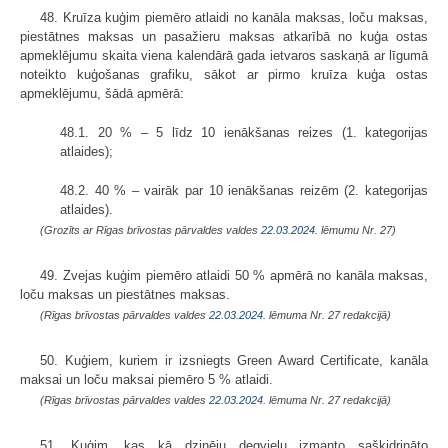
48. Kruīza kuģim piemēro atlaidi no kanāla maksas, loču maksas,
piestātnes maksas un pasažieru maksas atkarībā no kuģa ostas
apmeklējumu skaita viena kalendārā gada ietvaros saskaņā ar līgumā
noteikto kuģošanas grafiku, sākot ar pirmo kruīza kuģa ostas
apmeklējumu, šādā apmērā:
48.1. 20 % – 5 līdz 10 ienākšanas reizes (1. kategorijas
atlaides);
48.2. 40 % – vairāk par 10 ienākšanas reizēm (2. kategorijas
atlaides).
(Grozīts ar Rīgas brīvostas pārvaldes valdes
22.03.2024.
lēmumu Nr. 27)
49. Zvejas kuģim piemēro atlaidi 50 % apmērā no kanāla maksas,
loču maksas un piestātnes maksas.
(Rīgas brīvostas pārvaldes valdes
22.03.2024.
lēmuma Nr. 27 redakcijā)
50. Kuģiem, kuriem ir izsniegts Green Award Certificate, kanāla
maksai un loču maksai piemēro 5 % atlaidi.
(Rīgas brīvostas pārvaldes valdes
22.03.2024.
lēmuma Nr. 27 redakcijā)
51. Kuģim, kas kā dzinēju degvielu izmanto sašķidrināto