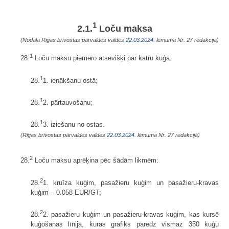
1
2.1.
Loču maksa
(Nodaļa Rīgas brīvostas pārvaldes valdes
22.03.2024.
lēmuma Nr. 27 redakcijā)
1
28.
Loču maksu piemēro atsevišķi par katru kuģa:
1
28.
1. ienākšanu ostā;
1
28.
2. pārtauvošanu;
1
28.
3. iziešanu no ostas.
(Rīgas brīvostas pārvaldes valdes
22.03.2024.
lēmuma Nr. 27 redakcijā)
2
28.
Loču maksu aprēķina pēc šādām likmēm:
2
28.
1. kruīza kuģim, pasažieru kuģim un pasažieru-kravas
kuģim – 0.058 EUR/GT;
2
28.
2. pasažieru kuģim un pasažieru-kravas kuģim, kas kursē
kuģošanas līnijā, kuras grafiks paredz vismaz 350 kuģu