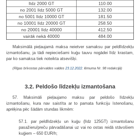
līdz 2000 GT
110.00
no 2001 līdz 5000 GT
132.00
no 5001 līdz 10000 GT
181.50
no 10001 līdz 20000 GT
258.50
no 20001 līdz 40000
412.50
vairāk nekā 40000
484.00
Maksimālā pieļaujamā maksa neietver samaksu par peldlīdzekļu
izmantošanu, ja tādi nepieciešami kuģu tauvu nogādei līdz krastam,
par ko samaksa tiek noteikta atsevišķi.
(Rīgas brīvostas pārvaldes valdes
23.12.2022.
lēmuma Nr. 98 redakcijā)
3.2. Peldošo līdzekļu izmantošana
57. Maksimāli pieļaujamo maksu par peldošo līdzekļu
izmantošanu, kura nav saistīta ar to pamata funkciju īstenošanu,
aprēķina pēc šādām stundas likmēm:
57.1. par peldlīdzekļu un kuģu (līdz 125GT) izmantošanu
pasažieru/preču pārvadāšanai uz vai no ostas reidā stāvošiem
kuģiem – 650 EUR/h;