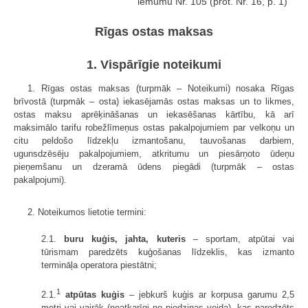
lēmumu Nr. 105 (prot. Nr. 16, p. 1)
Rīgas ostas maksas
1. Vispārīgie noteikumi
1. Rīgas ostas maksas (turpmāk – Noteikumi) nosaka Rīgas
brīvostā (turpmāk – osta) iekasējamās ostas maksas un to likmes,
ostas maksu aprēķināšanas un iekasēšanas kārtību, kā arī
maksimālo tarifu robežlīmeņus ostas pakalpojumiem par velkoņu un
citu peldošo līdzekļu izmantošanu, tauvošanas darbiem,
ugunsdzēsēju pakalpojumiem, atkritumu un piesārņoto ūdeņu
pieņemšanu un dzeramā ūdens piegādi (turpmāk – ostas
pakalpojumi).
2. Noteikumos lietotie termini:
2.1.
buru kuģis, jahta, kuteris
– sportam, atpūtai vai
tūrismam paredzēts kuģošanas līdzeklis, kas izmanto
termināļa operatora piestātni;
1
2.1.
atpūtas kuģis
– jebkurš kuģis ar korpusa garumu 2,5
metri vai vairāk (neatkarīgi no piedziņas veida), kas paredzēts