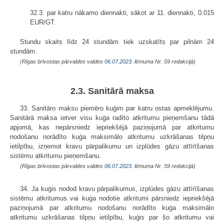
32.3. par katru nākamo diennakti, sākot ar 11. diennakti, 0.015
EUR/GT.
Stundu skaits līdz 24 stundām tiek uzskatīts par pilnām 24
stundām.
(Rīgas brīvostas pārvaldes valdes
06.07.2023.
lēmuma Nr. 59 redakcijā)
2.3. Sanitārā maksa
33. Sanitāro maksu piemēro kuģim par katru ostas apmeklējumu.
Sanitārā maksa ietver visu kuģa radīto atkritumu pieņemšanu tādā
apjomā, kas nepārsniedz iepriekšējā paziņojumā par atkritumu
nodošanu norādīto kuģa maksimālo atkritumu uzkrāšanas tilpņu
ietilpību, izņemot kravu pārpalikumu un izplūdes gāzu attīrīšanas
sistēmu atkritumu pieņemšanu.
(Rīgas brīvostas pārvaldes valdes
06.07.2023.
lēmuma Nr. 59 redakcijā)
34. Ja kuģis nodod kravu pārpalikumus, izplūdes gāzu attīrīšanas
sistēmu atkritumus vai kuģa nodotie atkritumi pārsniedz iepriekšējā
paziņojumā par atkritumu nodošanu norādīto kuģa maksimālo
atkritumu uzkrāšanas tilpņu ietilpību, kuģis par šo atkritumu vai