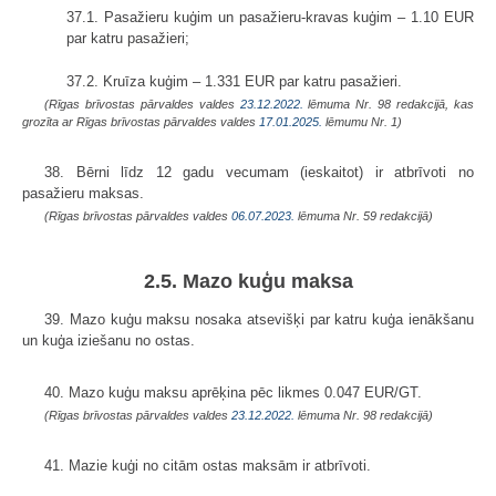
37.1. Pasažieru kuģim un pasažieru-kravas kuģim – 1.10 EUR
par katru pasažieri;
37.2. Kruīza kuģim – 1.331 EUR par katru pasažieri.
(Rīgas brīvostas pārvaldes valdes
23.12.2022.
lēmuma Nr. 98 redakcijā,
kas
grozīta ar Rīgas brīvostas pārvaldes valdes
17.01.2025.
lēmumu Nr. 1)
38. Bērni līdz 12 gadu vecumam (ieskaitot) ir atbrīvoti no
pasažieru maksas.
(Rīgas brīvostas pārvaldes valdes
06.07.2023.
lēmuma Nr. 59 redakcijā)
2.5. Mazo kuģu maksa
39. Mazo kuģu maksu nosaka atsevišķi par katru kuģa ienākšanu
un kuģa iziešanu no ostas.
40. Mazo kuģu maksu aprēķina pēc likmes 0.047 EUR/GT.
(Rīgas brīvostas pārvaldes valdes
23.12.2022.
lēmuma Nr. 98 redakcijā)
41. Mazie kuģi no citām ostas maksām ir atbrīvoti.