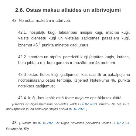
2.6. Ostas maksu atlaides un atbrīvojumi
42. No ostas maksām ir atbrīvoti:
42.1. hospitāļu kuģi, labdarības misijas kuģi, mācību kuģi,
valsts dienestu kuģi un vietējās satiksmes pasažieru kuģi,
1
izņemot 45.
punktā minētos gadījumus;
42.2. sportam un atpūtai paredzēti kuģi (atpūtas kuģis, kuteris,
buru jahta u.c.), kuru garums ir mazāks par 45 metriem
42.3. ostas flotes kuģi gadījumos, kas saistīti ar pakalpojumu
nodrošināšanu ostas teritorijā, izņemot Noteikumu 46. punktā
noteiktos gadījumus;
42.4. kuģi, kas ienāk ostā
force majeure
apstākļu rezultātā.
(Grozīts ar Rīgas brīvostas pārvaldes valdes
06.07.2023.
lēmumu Nr. 59; 42.1.
apakšpunkta jaunā redakcija stājas spēkā
01.10.2023.
)
43.
(Svītrots no
01.10.2023.
ar Rīgas brīvostas pārvaldes valdes
06.07.2023.
lēmumu Nr. 59)