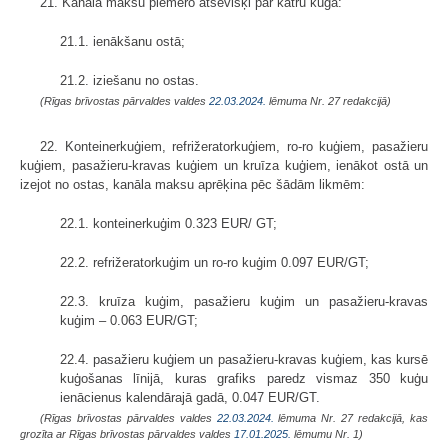
21. Kanāla maksu piemēro atsevišķi par katru kuģa:
21.1. ienākšanu ostā;
21.2. iziešanu no ostas.
(Rīgas brīvostas pārvaldes valdes
22.03.2024.
lēmuma Nr. 27 redakcijā)
22. Konteinerkuģiem, refrižeratorkuģiem, ro-ro kuģiem, pasažieru
kuģiem, pasažieru-kravas kuģiem un kruīza kuģiem, ienākot ostā un
izejot no ostas, kanāla maksu aprēķina pēc šādām likmēm:
22.1. konteinerkuģim 0.323 EUR/ GT;
22.2. refrižeratorkuģim un ro-ro kuģim 0.097 EUR/GT;
22.3. kruīza kuģim, pasažieru kuģim un pasažieru-kravas
kuģim – 0.063 EUR/GT;
22.4. pasažieru kuģiem un pasažieru-kravas kuģiem, kas kursē
kuģošanas līnijā, kuras grafiks paredz vismaz 350 kuģu
ienācienus kalendārajā gadā, 0.047 EUR/GT.
(Rīgas brīvostas pārvaldes valdes
22.03.2024.
lēmuma Nr. 27 redakcijā, kas
grozīta ar Rīgas brīvostas pārvaldes valdes
17.01.2025.
lēmumu Nr. 1)