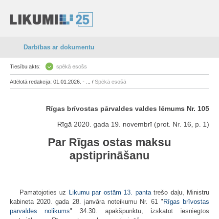
Darbības ar dokumentu
Tiesību akts:
spēkā esošs
Attēlotā redakcija: 01.01.2026. - ... /
Spēkā esošā
Rīgas brīvostas pārvaldes valdes lēmums Nr. 105
Rīgā 2020. gada 19. novembrī (prot. Nr. 16, p. 1)
Par Rīgas ostas maksu
apstiprināšanu
Pamatojoties uz
Likumu par ostām
13. panta
trešo daļu, Ministru
kabineta 2020. gada 28. janvāra noteikumu Nr. 61 "
Rīgas brīvostas
pārvaldes nolikums
" 34.30. apakšpunktu, izskatot iesniegtos