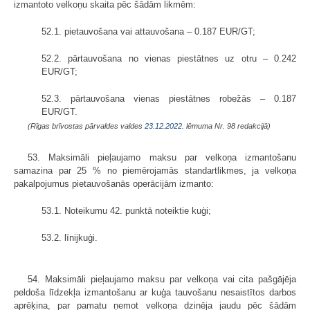
izmantoto velkoņu skaita pēc šādām likmēm:
52.1. pietauvošana vai attauvošana – 0.187 EUR/GT;
52.2. pārtauvošana no vienas piestātnes uz otru – 0.242
EUR/GT;
52.3. pārtauvošana vienas piestātnes robežās – 0.187
EUR/GT.
(Rīgas brīvostas pārvaldes valdes
23.12.2022.
lēmuma Nr. 98 redakcijā)
53. Maksimāli pieļaujamo maksu par velkoņa izmantošanu
samazina par 25 % no piemērojamās standartlikmes, ja velkoņa
pakalpojumus pietauvošanās operācijām izmanto:
53.1. Noteikumu 42. punktā noteiktie kuģi;
53.2. līnijkuģi.
54. Maksimāli pieļaujamo maksu par velkoņa vai cita pašgājēja
peldoša līdzekļa izmantošanu ar kuģa tauvošanu nesaistītos darbos
aprēķina, par pamatu ņemot velkoņa dzinēja jaudu pēc šādām