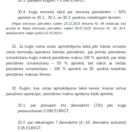
30.3. pārējiem kuģiem – 0.099 EUR/GT;
30.4. kuģa remonta laikā pie remonta piestātnēm – 50%
apmērā no 30.1., 30.2. un 30.3. punktos noteiktajām likmēm.
(Rīgas brīvostas pārvaldes valdes
23.12.2023.
lēmuma Nr. 98 redakcijā, kas
grozīta ar Rīgas brīvostas pārvaldes valdes
06.07.2023.
lēmumu Nr. 59; 30.4.
apakšpunkts stājas spēkā
01.10.2023.
)
31. Ja kuģis viena ostas apmeklējuma laikā pēc kārtas izmanto
viena termināļa operatora lietotās piestātnes, par pirmās piestātnes
izmantošanu kuģis maksā piestātnes maksu 100 % apmērā, par otrās
piestātnes izmantošanu – 50 % apmērā, bet sākot ar trešās
piestātnes izmantošanu – 100 % apmērā no 30. punktā noteiktās
piestātnes maksas likmes.
32. Kuģim, kas ostas apmeklējuma laikā neveic kravas un/vai
pasažieru operācijas, piestātnes maksu aprēķina šādā apmērā:
32.1. par pirmajām trīs diennaktīm (72h) pēc kuģa
pietauvošanas 0.099 EUR/GT;
32.2. par nākamajām 7 diennaktīm (4.–10. diennakts ieskaitot)
0.05 EUR/GT;