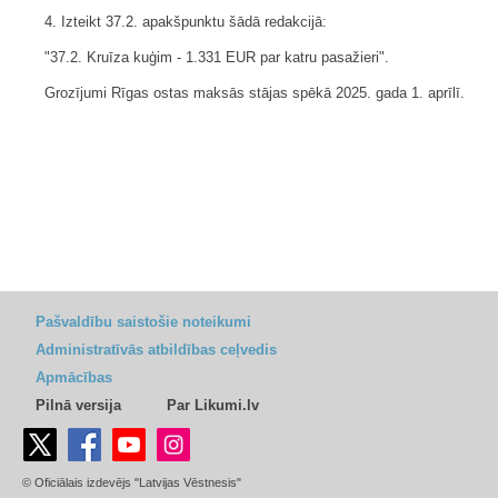
4. Izteikt 37.2. apakšpunktu šādā redakcijā:
"37.2. Kruīza kuģim - 1.331 EUR par katru pasažieri".
Grozījumi Rīgas ostas maksās stājas spēkā 2025. gada 1. aprīlī.
Pašvaldību saistošie noteikumi
Administratīvās atbildības ceļvedis
Apmācības
Pilnā versija
Par Likumi.lv
© Oficiālais izdevējs "Latvijas Vēstnesis"