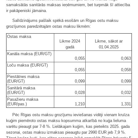
samaksātās sanitārās maksas ieņēmumiem, bet turpmāk šī attiecība
ir pakāpeniski jāmaina.
Salīdzinājums pašlaik spēkā esošām un Rīgas ostu maksu
grozījumos paredzētajām ostas maksu likmēm:
Ostas maksa
Likme 2024
Likme, sākot ar
gadā
01.04.2025
Kanāla maksa (EUR/GT)
0,055
0,063
Loču maksa (EUR/GT)
0,055
0,058
Piestātnes maksa
(EUR/GT)
0,099
0,099
Sanitārā maksa
(EUR/GT)
0,028
0,032
Pasažieru maksa
(EUR/pas.)
1,210
1,331
Pēc Rīgas ostu maksu grozījumu ieviešanas vidēji vienam kruīza
kuģim piemēroto ostas maksu kopsumma atkarībā no kuģa lieluma
varētu pieaugt par 7-8 %. Lielākajam kuģim, kas pieteikts 2025. gada
sezonai, ostas maksu izmaksas pieaugtu par 2990 EUR jeb 7,9 %.