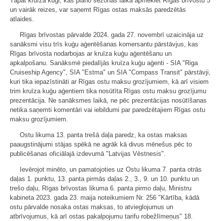
Tāpat kruīza kuģi, kas plāno sezonas laikā apmeklēt Rīgas brīvostu 5
un vairāk reizes, var saņemt Rīgas ostas maksās paredzētās
atlaides.
Rīgas brīvostas pārvalde 2024. gada 27. novembrī uzaicināja uz
sanāksmi visu trīs kuģu aģentēšanas komersantu pārstāvjus, kas
Rīgas brīvosta nodarbojas ar kruīza kuģu aģentēšanu un
apkalpošanu. Sanāksmē piedalījās kruīza kuģu aģenti - SIA "Riga
Cruiseship Agency", SIA "Estma" un SIA "Compass Transit" pārstāvji,
kuri tika iepazīstināti ar Rīgas ostu maksu grozījumiem, kā arī visiem
trim kruīza kuģu aģentiem tika nosūtīta Rīgas ostu maksu grozījumu
prezentācija. Ne sanāksmes laikā, ne pēc prezentācijas nosūtīšanas
netika saņemti komentāri vai iebildumi par paredzētajiem Rīgas ostu
maksu grozījumiem.
Ostu likuma 13. panta trešā daļa paredz, ka ostas maksas
paaugstinājumi stājas spēkā ne agrāk kā divus mēnešus pēc to
publicēšanas oficiālajā izdevumā "Latvijas Vēstnesis".
Ievērojot minēto, un pamatojoties uz Ostu likuma 7. panta otrās
daļas 1. punktu, 13. panta pirmās daļas 2., 3., 9. un 10. punktu un
trešo daļu, Rīgas brīvostas likuma 6. panta pirmo daļu, Ministru
kabineta 2023. gada 23. maija noteikumiem Nr. 256 "Kārtība, kādā
ostu pārvalde nosaka ostas maksas, to atvieglojumus un
atbrīvojumus, kā arī ostas pakalpojumu tarifu robežlīmeņus" 18.