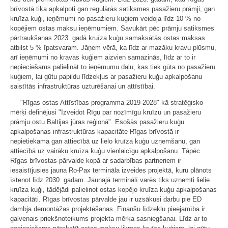
brīvostā tika apkalpoti gan regulārās satiksmes pasažieru prāmji, gan
kruīza kuģi, ieņēmumi no pasažieru kuģiem veidoja līdz 10 % no
kopējiem ostas maksu ieņēmumiem. Savukārt pēc prāmju satiksmes
pārtraukšanas 2023. gadā kruīza kuģu samaksātās ostas maksas
atbilst 5 % īpatsvaram. Jāņem vērā, ka līdz ar mazāku kravu plūsmu,
arī ieņēmumi no kravas kuģiem aizvien samazinās, līdz ar to ir
nepieciešams palielināt to ieņēmumu daļu, kas tiek gūta no pasažieru
kuģiem, lai gūtu papildu līdzekļus ar pasažieru kuģu apkalpošanu
saistītās infrastruktūras uzturēšanai un attīstībai.
"Rīgas ostas Attīstības programma 2019-2028" kā stratēģisko
mērķi definējusi "Izveidot Rīgu par nozīmīgu kruīzu un pasažieru
prāmju ostu Baltijas jūras reģionā". Esošās pasažieru kuģu
apkalpošanas infrastruktūras kapacitāte Rīgas brīvostā ir
nepietiekama gan attiecībā uz lielo kruīza kuģu uzņemšanu, gan
attiecībā uz vairāku kruīza kuģu vienlaicīgu apkalpošanu. Tāpēc
Rīgas brīvostas pārvalde kopā ar sadarbības partneriem ir
iesaistījusies jauna Ro-Pax termināla izveides projektā, kuru plānots
īstenot līdz 2030. gadam. Jaunajā terminālī varēs tiks uzņemti lielie
kruīza kuģi, tādējādi palielinot ostas kopējo kruīza kuģu apkalpošanas
kapacitāti. Rīgas brīvostas pārvalde jau ir uzsākusi darbu pie ED
dambja demontāžas projektēšanas. Finanšu līdzekļu pieejamība ir
galvenais priekšnoteikums projekta mērķa sasniegšanai. Līdz ar to