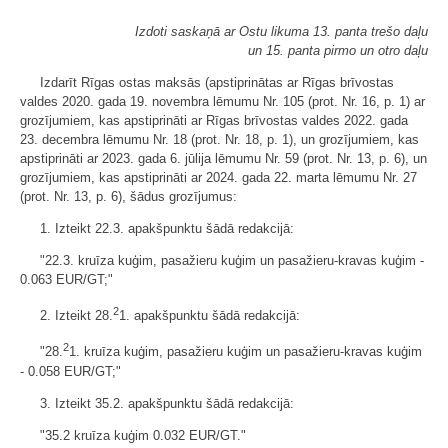
Izdoti saskaņā ar Ostu likuma 13. panta trešo daļu
un 15. panta pirmo un otro daļu
Izdarīt Rīgas ostas maksās (apstiprinātas ar Rīgas brīvostas
valdes 2020. gada 19. novembra lēmumu Nr. 105 (prot. Nr. 16, p. 1) ar
grozījumiem, kas apstiprināti ar Rīgas brīvostas valdes 2022. gada
23. decembra lēmumu Nr. 18 (prot. Nr. 18, p. 1), un grozījumiem, kas
apstiprināti ar 2023. gada 6. jūlija lēmumu Nr. 59 (prot. Nr. 13, p. 6), un
grozījumiem, kas apstiprināti ar 2024. gada 22. marta lēmumu Nr. 27
(prot. Nr. 13, p. 6), šādus grozījumus:
1. Izteikt 22.3. apakšpunktu šādā redakcijā:
"22.3. kruīza kuģim, pasažieru kuģim un pasažieru-kravas kuģim -
0.063 EUR/GT;"
2
2. Izteikt 28.
1. apakšpunktu šādā redakcijā:
2
"28.
1. kruīza kuģim, pasažieru kuģim un pasažieru-kravas kuģim
- 0.058 EUR/GT;"
3. Izteikt 35.2. apakšpunktu šādā redakcijā:
"35.2 kruīza kuģim 0.032 EUR/GT."