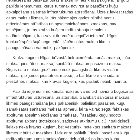
nepieciešams pārskatīt ostas maksu likmes kruīza kuģiem, lai gūtu
papildu ieņēmumus, kurus turpmāk novirzīt ar pasažieru kuģu
apkalpošanu saistītās infrastruktūras attīstīšanai. Uzreiz ieviest tādas
ostas maksu likmes, lai tās nākamajos gados pilnībā segtu
attiecināmas attīstības un apsaimniekošanas izmaksas, nav
iespējams, jo tas kruīza kuģiem radītu strauju izmaksu
sadārdzinājumu, kas savukārt varētu negatīvi ietekmēt Rīgas
konkurētspēju šajā segmentā. Tāpēc ostas maksu likmju
paaugstināšana var notikt pakāpeniski.
Kruīza kuģiem Rīgas brīvostā tiek piemērota kanāla maksa, loču
maksa, piestātnes maksa, sanitārā maksa un pasažieru maksa.
Rīgas ostu maksu grozījumi paredz paaugstināt likmes visām
maksām, izņemot piestātnes maksu, jo tās likme ir vienāda ar
piestātnes maksa likmi kravas kuģiem, kas pašlaik netiek mainīta.
Papildu ieņēmumi no kanāla maksas varēs tikt novirzīti kuģošanas
infrastruktūras uzturēšanai un attīstībai. Savukārt sanitārās maksas
likmes paaugstināšana ļaus pakāpeniski palielināt pasažieru kuģu
samaksātās sanitārās maksas apmēru, lai tā vairāk segtu faktiskās
atkritumu apsaimniekošanas izmaksas. Pasažieru kuģu nodoto
atkritumu apjoms (notekūdeņi, sadzīves atkritumu u.c.) ir salīdzinoši
lielāks nekā kravas kuģiem, bet vēsturiski noteiktās sanitārā maksas
likmes ir būtiski mazākas. Līdz ar to pašlaik līdzekļi pasažieru kuģu
radīto atkritumu apsaimniekošanai tiek gūti arī no kravas kuģu