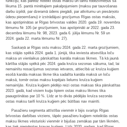
funkciju, kas paredz noteikt ostas maksu un tarifu robežlīmeņus šā
likuma 15. pantā minētajiem pakalpojumiem (maksu par tauvošanas
darbu izpildi, par dzeramā ūdens piegādi, par atkritumu un piesārņoto
ūdeņu pieņemšanu) ir izstrādājusi grozījumus Rīgas ostas maksās,
kas apstiprinātas ar Rīgas brīvostas valdes 2020. gada 19. novembra
lēmumu Nr. 105 (ar grozījumiem, kas apstiprināti ar 2022. gada 23.
decembra lēmumu Nr. 98, 2023. gada 6. jūlija lēmumu Nr. 59 un
2024. gada 22. marta lēmumu Nr. 27).
Saskaņā ar Rīgas ostu maksu 2024. gada 22. marta grozījumiem,
kas stājās spēkā 2024. gada 1. jūnijā, tika ieviesta atsevišķa loču
maksa un vienlaikus pārskatītas kanāla maksas likmes. Tā kā jaunā
kārtība stājās spēkā pēc 2024. gada kruīza sezonas sākuma, tad, lai
nemainītu nosacījumus sezonas ietvaros, attiecībā uz kruīza kuģiem
esošā kanāla maksas likme tika sadalīta kanāla maksā un loču
maksā, tomēr ostas maksu kopējais lielums kruīza kuģiem
nemainījās. Kruīza kuģiem pēdējo reizi ostas maksas tika pārskatītas
2023. gadā, kad visiem kuģu tipiem ostas maksu likmes tika
paaugstinātas par 10 %. Līdz ar to divās pēdējās kruīza sezonās
ostas maksu tarifi kruīza kuģiem pēc būtības nav mainīti.
Pasažieru segmenta attīstība vienmēr ir bijis svarīgs Rīgas
brīvostas darbības virziens, tāpēc pasažieru kuģiem noteiktās ostas
maksu likmes vēsturiski vienmēr ir bijušas zemākas par tām likmēm,
kas tiek piemērotas kravas kuģiem. Līdz 2020. gadam, kad Rīgas