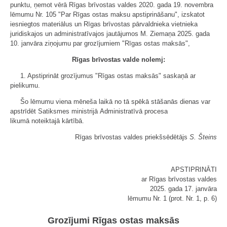
punktu, ņemot vērā Rīgas brīvostas valdes 2020. gada 19. novembra
lēmumu Nr. 105 "Par Rīgas ostas maksu apstiprināšanu", izskatot
iesniegtos materiālus un Rīgas brīvostas pārvaldnieka vietnieka
juridiskajos un administratīvajos jautājumos M. Ziemaņa 2025. gada
10. janvāra ziņojumu par grozījumiem "Rīgas ostas maksās",
Rīgas brīvostas valde nolemj:
1. Apstiprināt grozījumus "Rīgas ostas maksās" saskaņā ar
pielikumu.
Šo lēmumu viena mēneša laikā no tā spēkā stāšanās dienas var
apstrīdēt Satiksmes ministrijā Administratīvā procesa
likumā noteiktajā kārtībā.
Rīgas brīvostas valdes priekšsēdētājs
S. Šteins
APSTIPRINĀTI
ar Rīgas brīvostas valdes
2025. gada 17. janvāra
lēmumu Nr. 1 (prot. Nr. 1, p. 6)
Grozījumi Rīgas ostas maksās