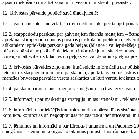
apsaimniekošanai un attīstīšanai un investoru un klientu piesaistei.
12. Brīvostas pārvalde publicē savā tīmekļvietnē:
12.1. gada pārskatu – ne vēlāk kā divu nedēļu laikā pēc tā apstiprināš
12.2. starpperiodu pārskatu par galvenajiem finanšu rādītājiem – četra
aprēķina, starpperiodu naudas plūsmas pārskata un pielikuma, ietverot
atlikumiem iepriekšējā pārskata gada beigās (bilancei) vai iepriekšēj
plūsmas pārskatam), kā arī pietiekamu informāciju un skaidrojumus, lai
izmaiņām attiecībā uz bilances un peļņas vai zaudējumu aprēķina poste
12.3. brīvostas pārvaldes ziņojumu, kurā sniedz informāciju par būt
ietekmi uz starpperiodu finanšu pārskatiem, apraksta galvenos riskus
mēnešos brīvostas pārvalde varētu saskarties un kuri varētu ietekmēt tās
12.4. pārskatu par nefinanšu mērķu sasniegšanu – četras reizes gadā;
12.5. informāciju par mārketinga stratēģiju un tās īstenošanu, reklāmas
12.6. informāciju par iekšējās kontroles un risku pārvaldības sistēmas 
konflikta, korupcijas un negodprātīgas rīcības risku identificēšanu un
12.7. lēmumus un informāciju par Eiropas Parlamenta un Padomes 20
sniegšanas sistēmu un kopīgos noteikumus par ostu finanšu pārredzam