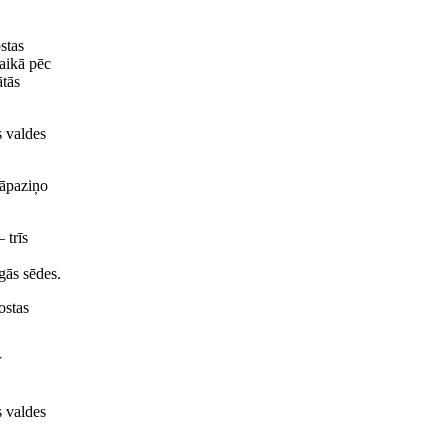
stas
laikā pēc
ātās
s valdes
jāpaziņo
 trīs
gās sēdes.
ostas
r
s valdes