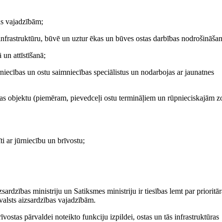
as vajadzībām;
 infrastruktūru, būvē un uztur ēkas un būves ostas darbības nodrošināšan
 un attīstīšanā;
niecības un ostu saimniecības speciālistus un nodarbojas ar jaunatnes
tūras objektu (piemēram, pievedceļi ostu termināļiem un rūpnieciskajām 
i ar jūrniecību un brīvostu;
rdzības ministriju un Satiksmes ministriju ir tiesības lemt par prioritār
valsts aizsardzības vajadzībām.
īvostas pārvaldei noteikto funkciju izpildei, ostas un tās infrastruktūras