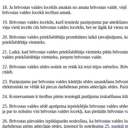
18. Ja brīvostas valdes loceklis atsakās no amata brīvostas valdē, viņš 
brīvostas valdes locekli iecēlusi amatā.
19. Brīvostas valdes loceklis, kurš iesniedz paziņojumu par atteikšano
viņa vietā iecelts cits brīvostas valdes loceklis, bet ne ilgāk kā vienu 
20. Brīvostas valdes priekšsēdētāja prombūtnes laikā (atvaļinājums, 
priekšsēdētāja vietnieks.
21. Laikā, kad brīvostas valdes priekšsēdētāja vietnieks pilda brīvost
valdes priekšsēdētāja vietnieku, pieņem brīvostas valde.
22. Brīvostas valdes sēdes notiek ne retāk kā reizi trijos mēnešos. Brī
citādi.
23. Paziņojumu par brīvostas valdes kārtējās sēdes sasaukšanu brīvost
elektroniski ne vēlāk kā piecas darbdienas pirms attiecīgās sēdes. Paz
24. Komersantam ir tiesības pirms iesniegtā jautājuma izskatīšanas klāt
25. Brīvostas valdes sēdē apstiprina iepriekšējās brīvostas valdes sēde
ja par to nobalso visi brīvostas valdes locekļi, kas piedalās brīvostas v
26. Brīvostas pārvaldes izpildaparāts nodrošina, ka brīvostas valdes l
darbdienas pirms attiecīgās sēdes, izņemot šo noteikumu
25. punktā
mi