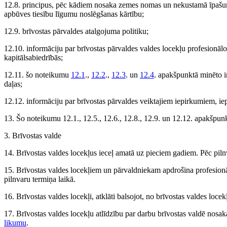
12.8. principus, pēc kādiem nosaka zemes nomas un nekustamā īpaš
apbūves tiesību līgumu noslēgšanas kārtību;
12.9. brīvostas pārvaldes atalgojuma politiku;
12.10. informāciju par brīvostas pārvaldes valdes locekļu profesionālo d
kapitālsabiedrībās;
12.11. šo noteikumu
12.1
.,
12.2
.,
12.3
. un
12.4
. apakšpunktā minēto i
daļas;
12.12. informāciju par brīvostas pārvaldes veiktajiem iepirkumiem,
13. Šo noteikumu 12.1., 12.5., 12.6., 12.8., 12.9. un 12.12. apakšpun
3. Brīvostas valde
14. Brīvostas valdes locekļus ieceļ amatā uz pieciem gadiem. Pēc piln
15. Brīvostas valdes locekļiem un pārvaldniekam apdrošina profesionāl
pilnvaru termiņa laikā.
16. Brīvostas valdes locekļi, atklāti balsojot, no brīvostas valdes loce
17. Brīvostas valdes locekļu atlīdzību par darbu brīvostas valdē nosa
likumu
.