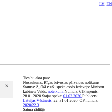
LV
EN
Tiesību akta pase
Nosaukums:
Rīgas brīvostas pārvaldes nolikums
Spēkā esošs
Statuss:
spēkā esošs
Izdevējs:
Ministru
kabinets
Veids:
noteikumi
Numurs:
61
Pieņemts:
28.01.2020.
Stājas spēkā:
01.02.2020.
Publicēts:
Latvijas Vēstnesis
, 22, 31.01.2020.
OP numurs:
2020/22.3
Satura rādītājs