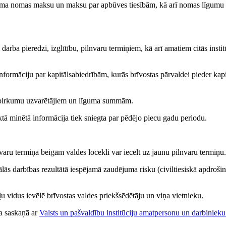
uma nomas maksu un maksu par apbūves tiesībām, kā arī nomas līgumu
arba pieredzi, izglītību, pilnvaru termiņiem, kā arī amatiem citās instit
nformāciju par kapitālsabiedrībām, kurās brīvostas pārvaldei pieder kapi
 iepirkumu uzvarētājiem un līguma summām.
ktā minētā informācija tiek sniegta par pēdējo piecu gadu periodu.
varu termiņa beigām valdes locekli var iecelt uz jaunu pilnvaru termiņu.
ās darbības rezultātā iespējamā zaudējuma risku (civiltiesiskā apdrošin
kļu vidus ievēlē brīvostas valdes priekšsēdētāju un viņa vietnieku.
ka saskaņā ar
Valsts un pašvaldību institūciju amatpersonu un darbinieku 