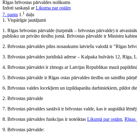
Rīgas brīvostas pārvaldes nolikums
Izdoti saskaņā ar
Likuma par ostām
1
7. panta
1.
daļu
1. Vispārīgie jautājumi
1. Rīgas brīvostas pārvalde (turpmāk – brīvostas pārvalde) ir atvasinā
publisko un privāto tiesību jomā. Brīvostas pārvalde ir Ministru kabine
2. Brīvostas pārvaldes pilns nosaukums latviešu valodā ir "Rīgas brīv
3. Brīvostas pārvaldes juridiskā adrese – Kalpaka bulvāris 12, Rīga, 
4. Brīvostas pārvaldei ir zīmogs ar Latvijas Republikas mazā papildin
5. Brīvostas pārvalde ir Rīgas ostas pārvaldes tiesību un saistību pārņ
6. Brīvostas valdes locekļiem un izpildaparāta darbiniekiem, pildot dien
2. Brīvostas pārvalde
7. Brīvostas pārvaldes sastāvā ir brīvostas valde, kas ir augstākā lēmēji
8. Brīvostas pārvaldes funkcijas ir noteiktas
Likumā par ostām
,
Rīgas 
9. Brīvostas pārvalde: