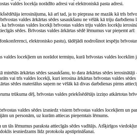
ostas valdes locekļa norādīto adresi vai elektroniskā pasta adresi.
kšsēdētāja ierosinājuma, kā arī tad, ja to pieprasa ne mazāk kā trīs brīvo
 brīvostas valdes ārkārtas sēdes sasaukšanu ne vēlāk kā triju darbdienu 
a brīvostas valdes locekļi brīvostas valdes triju valdes locekļu ierosin
tiecīgās sēdes. Brīvostas valdes ārkārtas sēdē lēmumus var pieņemt arī:
fonkonferenci, elektronisko pastu), tādējādi nodrošinot iespēju brīvosta
as valdes locekļiem un norādot termiņu, kurā brīvostas valdes loceklim 
 minētās ārkārtas sēdes sasaukšanu, to dara ārkārtas sēdes ierosinātāji –
āts vai trīs valdes locekļi, kuri ierosina ārkārtas brīvostas valdes sēdes
kārtas sēdes materiālus saņem ne vēlāk kā divas darbdienas pirms attiecī
ruma trūkuma dēļ, brīvostas valdes priekšsēdētājs izziņo atkārtotas brīv
brīvostas valdes sēdes izsniedz visiem brīvostas valdes locekļiem un pa
ūcijām un personām, uz kurām attiecas pieņemtais lēmums.
 un tās lēmumus paraksta attiecīgās sēdes vadītājs. Atšķirīgos viedokļu
edoklis iesniedzams līdz protokola apstiprināšanai.