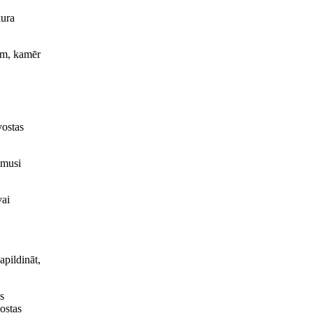
kura
kam, kamēr
vostas
ēmusi
vai
apildināt,
s
ostas