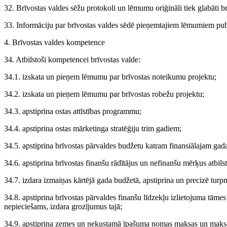
32. Brīvostas valdes sēžu protokoli un lēmumu oriģināli tiek glabāti b
33. Informāciju par brīvostas valdes sēdē pieņemtajiem lēmumiem public
4. Brīvostas valdes kompetence
34. Atbilstoši kompetencei brīvostas valde:
34.1. izskata un pieņem lēmumu par brīvostas noteikumu projektu;
34.2. izskata un pieņem lēmumu par brīvostas robežu projektu;
34.3. apstiprina ostas attīstības programmu;
34.4. apstiprina ostas mārketinga stratēģiju trim gadiem;
34.5. apstiprina brīvostas pārvaldes budžetu katram finansiālajam gad
34.6. apstiprina brīvostas finanšu rādītājus un nefinanšu mērķus atbils
34.7. izdara izmaiņas kārtējā gada budžetā, apstiprina un precizē tu
34.8. apstiprina brīvostas pārvaldes finanšu līdzekļu izlietojuma t
nepieciešams, izdara grozījumus tajā;
34.9. apstiprina zemes un nekustamā īpašuma nomas maksas un maksas