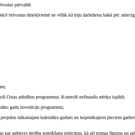
rīvostas pārvaldē.
ē brīvostas tīmekļvietnē ne vēlāk kā triju darbdienu laikā pēc attiecīg
am;
toši Ostas attīstības programmai. Kontrolē nefinanšu mērķu izpildi;
rpmāko gadu investīciju programmu;
āmes projektu nākamajam kalendāra gadam un turpmākajiem pieciem gadiem
 par apbūves tiesību noteikšanu principus, kā arī nomas līgumu un a