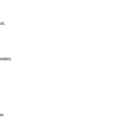
ai;
zonām)
as