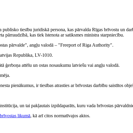
ta publisko tiesību juridiskā persona, kas pārvalda Rīgas brīvostu un dar
ta pārraudzībā, kas tiek īstenota ar satiksmes ministra starpniecību.
ostas pārvalde", angļu valodā – "Freeport of Riga Authority".
Latvijas Republika, LV-1010.
ātā ģerboņa attēlu un ostas nosaukumu latviešu vai angļu valodā.
ēmēja.
esta pienākumus, ir tiesības atrasties ar brīvostas darbību saistītos obje
nstitūcija, un tai pakļautais izpildaparāts, kuru vada brīvostas pārvaldni
brīvostas likumā
, kā arī citos normatīvajos aktos.