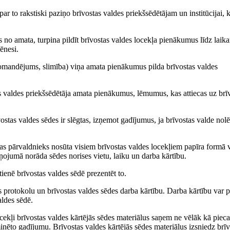
par to rakstiski paziņo brīvostas valdes priekšsēdētājam un institūcijai, 
s no amata, turpina pildīt brīvostas valdes locekļa pienākumus līdz lai
mēnesi.
komandējums, slimība) viņa amata pienākumus pilda brīvostas valdes
as valdes priekšsēdētāja amata pienākumus, lēmumus, kas attiecas uz brī
vostas valdes sēdes ir slēgtas, izņemot gadījumus, ja brīvostas valde nol
as pārvaldnieks nosūta visiem brīvostas valdes locekļiem papīra formā 
iņojumā norāda sēdes norises vietu, laiku un darba kārtību.
ienē brīvostas valdes sēdē prezentēt to.
s protokolu un brīvostas valdes sēdes darba kārtību. Darba kārtību var p
aldes sēdē.
ocekļi brīvostas valdes kārtējās sēdes materiālus saņem ne vēlāk kā pieca
nēto gadījumu. Brīvostas valdes kārtējās sēdes materiālus izsniedz brīv