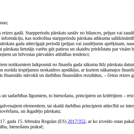
anas;
s reizes gadā. Starpperiodu pārskats sastāv no bilances, peļņas vai zau
 informāciju, kas nodrošina starpperiodu pārskata atlikumu salīdzināmī
ā pārskata gada attiecīgajā periodā (peļņas vai zaudējumu aprēķinam, na
 pārskata lietotājs varētu gūt patiesu un skaidru priekšstatu par visām 
ņiem un brīvostas pārvaldes attīstības tendenci;
iskiem notikumiem laikposmā no finanšu gada sākuma līdz pārskata dat
 un norāda iespējamos neskaidros apstākļus, ar kuriem nākamajos finanš
 finansiālo stāvokli un darbības finansiālos rezultātus, – četras reizes 
 un sadarbības līgumiem, to īstenošanu, principiem un kritērijiem – reiz
galvenajiem elementiem, tai skaitā darbības principiem attiecībā uz inte
 novēršanu, un ikgadējo pārskatu;
17. gada 15. februāra Regulas (ES)
2017/352
, ar ko izveido ostas pak
ību, īstenošanu praksē;