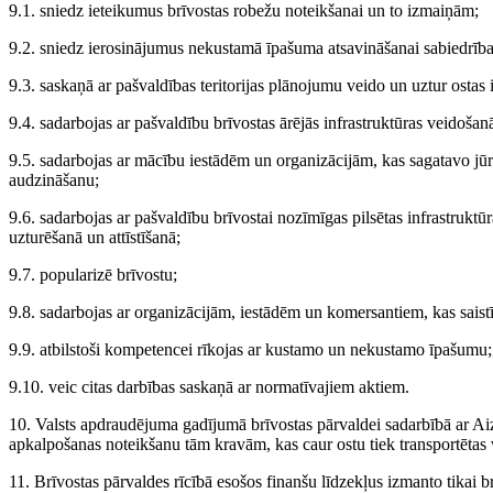
9.1. sniedz ieteikumus brīvostas robežu noteikšanai un to izmaiņām;
9.2. sniedz ierosinājumus nekustamā īpašuma atsavināšanai sabiedrīb
9.3. saskaņā ar pašvaldības teritorijas plānojumu veido un uztur ostas
9.4. sadarbojas ar pašvaldību brīvostas ārējās infrastruktūras veidošanā
9.5. sadarbojas ar mācību iestādēm un organizācijām, kas sagatavo jūr
audzināšanu;
9.6. sadarbojas ar pašvaldību brīvostai nozīmīgas pilsētas infrastruk
uzturēšanā un attīstīšanā;
9.7. popularizē brīvostu;
9.8. sadarbojas ar organizācijām, iestādēm un komersantiem, kas saistīt
9.9. atbilstoši kompetencei rīkojas ar kustamo un nekustamo īpašumu;
9.10. veic citas darbības saskaņā ar normatīvajiem aktiem.
10. Valsts apdraudējuma gadījumā brīvostas pārvaldei sadarbībā ar Aizsa
apkalpošanas noteikšanu tām kravām, kas caur ostu tiek transportētas 
11. Brīvostas pārvaldes rīcībā esošos finanšu līdzekļus izmanto tikai br