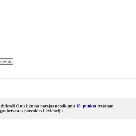
meklēt
atbilstoši Ostu likuma pārejas noteikumu
16. punkta
trešajam
 brīvostas pārvaldes likvidāciju.