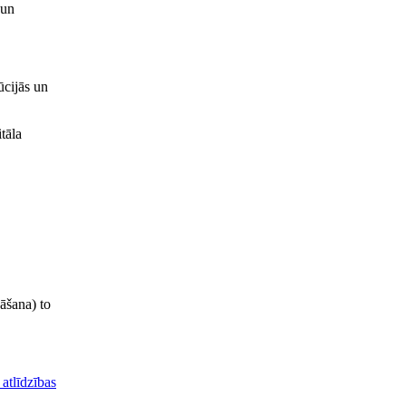
 un
ūcijās un
tāla
āšana) to
atlīdzības