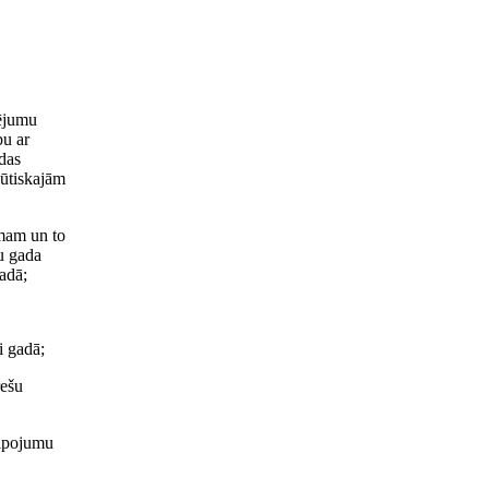
dējumu
bu ar
udas
būtiskajām
umam un to
u gada
gadā;
i gadā;
rešu
alpojumu