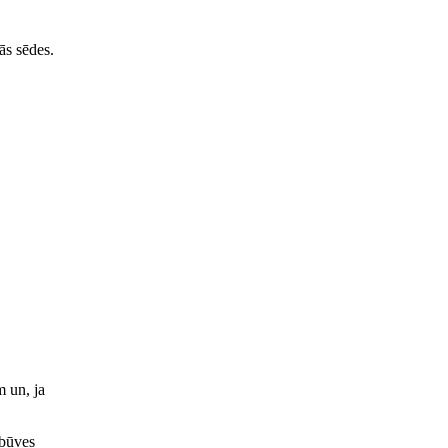
ās sēdes.
 un, ja
pbūves