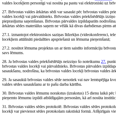
valdes locekļiem personīgi vai nosūta pa pastu vai elektroniski uz brīv
27. Brīvostas valdes ārkārtas sēdi var sasaukt pēc brīvostas valdes prie
valdes locekļi vai pārvaldnieks. Brīvostas valdes priekšsēdētājs izziņo
pieprasījuma saņemšanas. Brīvostas pārvaldes izpildaparāts nodrošina, k
ārkārtas sēdes materiālus saņem ne vēlāk kā divas darbdienas pirms at
27.1. izmantojot elektroniskos saziņas līdzekļus (videokonferenci, tele
locekļiem attālināti piedalīties apspriešanā un lēmuma pieņemšanā;
27.2. nosūtot lēmuma projektus un ar tiem saistīto informāciju brīvost
savs lēmums.
28. Ja brīvostas valdes priekšsēdētājs neizziņo šo noteikumu
27.
punktā
brīvostas valdes locekļi vai pārvaldnieks. Brīvostas pārvaldes izpildapar
sasaukšanu, nodrošina, ka brīvostas valdes locekļi brīvostas valdes ār
29. Ja sasauktā brīvostas valdes sēde nenotiek vai nav lemtspējīga kvo
valdes sēdes sasaukšanu ar to pašu darba kārtību.
30. Brīvostas valdes lēmumu norakstus (izrakstus) 15 dienu laikā pēc 
pieņemto lēmumu izpildi atbildīgajām personām, kā arī nosūta instit
31. Brīvostas valdes sēdes protokolē. Brīvostas valdes sēdes protokolu
locekļi var pievienot sēdes protokolam rakstiskā formā. Atšķirīgais vi