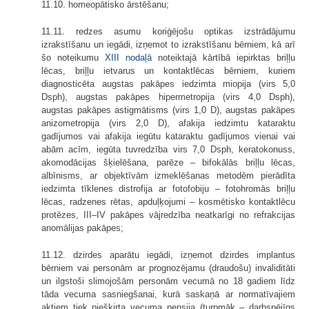
11.10. homeopātisko ārstēšanu;
11.11. redzes asumu koriģējošu optikas izstrādājumu
izrakstīšanu un iegādi, izņemot to izrakstīšanu bērniem, kā arī
šo noteikumu
XIII nodaļā
noteiktajā kārtībā iepirktas briļļu
lēcas, briļļu ietvarus un kontaktlēcas bērniem, kuriem
diagnosticēta augstas pakāpes iedzimta miopija (virs 5,0
Dsph), augstas pakāpes hipermetropija (virs 4,0 Dsph),
augstas pakāpes astigmātisms (virs 1,0 D), augstas pakāpes
anizometropija (virs 2,0 D), afakija iedzimtu kataraktu
gadījumos vai afakija iegūtu kataraktu gadījumos vienai vai
abām acīm, iegūta tuvredzība virs 7,0 Dsph, keratokonuss,
akomodācijas šķielēšana, parēze – bifokālās briļļu lēcas,
albīnisms, ar objektīvām izmeklēšanas metodēm pierādīta
iedzimta tīklenes distrofija ar fotofobiju – fotohromās briļļu
lēcas, radzenes rētas, apduļķojumi – kosmētisko kontaktlēcu
protēzes, III–IV pakāpes vājredzība neatkarīgi no refrakcijas
anomālijas pakāpes;
11.12. dzirdes aparātu iegādi, izņemot dzirdes implantus
bērniem vai personām ar prognozējamu (draudošu) invaliditāti
un ilgstoši slimojošām personām vecumā no 18 gadiem līdz
tāda vecuma sasniegšanai, kurā saskaņā ar normatīvajiem
aktiem tiek piešķirta vecuma pensija (turpmāk – darbspējīgs