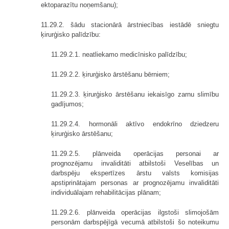
ektoparazītu noņemšanu);
11.29.2. šādu stacionārā ārstniecības iestādē sniegtu
ķirurģisko palīdzību:
11.29.2.1. neatliekamo medicīnisko palīdzību;
11.29.2.2. ķirurģisko ārstēšanu bērniem;
11.29.2.3. ķirurģisko ārstēšanu iekaisīgo zarnu slimību
gadījumos;
11.29.2.4. hormonāli aktīvo endokrīno dziedzeru
ķirurģisko ārstēšanu;
11.29.2.5. plānveida operācijas personai ar
prognozējamu invaliditāti atbilstoši Veselības un
darbspēju ekspertīzes ārstu valsts komisijas
apstiprinātajam personas ar prognozējamu invaliditāti
individuālajam rehabilitācijas plānam;
11.29.2.6. plānveida operācijas ilgstoši slimojošām
personām darbspējīgā vecumā atbilstoši šo noteikumu