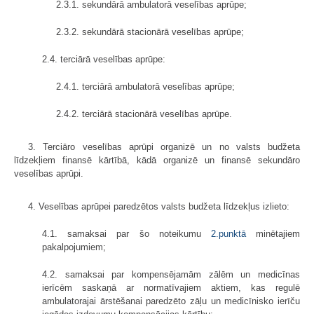
2.3.1. sekundārā ambulatorā veselības aprūpe;
2.3.2. sekundārā stacionārā veselības aprūpe;
2.4. terciārā veselības aprūpe:
2.4.1. terciārā ambulatorā veselības aprūpe;
2.4.2. terciārā stacionārā veselības aprūpe.
3. Terciāro veselības aprūpi organizē un no valsts budžeta
līdzekļiem finansē kārtībā, kādā organizē un finansē sekundāro
veselības aprūpi.
4. Veselības aprūpei paredzētos valsts budžeta līdzekļus izlieto:
4.1. samaksai par šo noteikumu
2.punktā
minētajiem
pakalpojumiem;
4.2. samaksai par kompensējamām zālēm un medicīnas
ierīcēm saskaņā ar normatīvajiem aktiem, kas regulē
ambulatorajai ārstēšanai paredzēto zāļu un medicīnisko ierīču