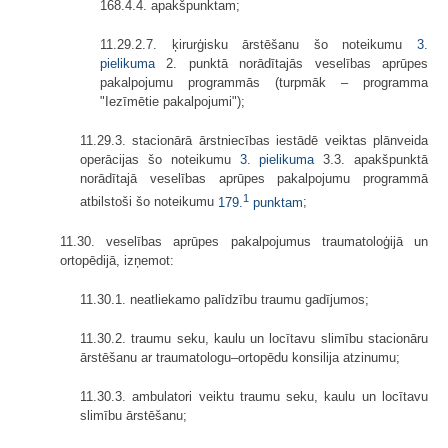
168.4.4. apakšpunktam;
11.29.2.7. ķirurģisku ārstēšanu šo noteikumu
3.
pielikuma
2. punktā norādītajās veselības aprūpes
pakalpojumu programmās (turpmāk – programma
"Iezīmētie pakalpojumi");
11.29.3. stacionārā ārstniecības iestādē veiktas plānveida
operācijas šo noteikumu
3. pielikuma
3.3. apakšpunktā
norādītajā veselības aprūpes pakalpojumu programmā
1
atbilstoši šo noteikumu
179.
punktam
;
11.30. veselības aprūpes pakalpojumus traumatoloģijā un
ortopēdijā, izņemot:
11.30.1. neatliekamo palīdzību traumu gadījumos;
11.30.2. traumu seku, kaulu un locītavu slimību stacionāru
ārstēšanu ar traumatologu–ortopēdu konsilija atzinumu;
11.30.3. ambulatori veiktu traumu seku, kaulu un locītavu
slimību ārstēšanu;