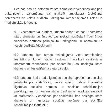
9. Tiesības nosūtīt personu valsts apmaksāto veselības aprūpes
pakal-pojumu saņemšanai vai izrakstīt ambulatorai ārstēšanai
paredzētās no valsts budžeta līdzekļiem kompensējamās zāles un
medicīniskās ierīces ir:
9.1. vecmātēm vai ārstiem, kuriem šādas tiesības ir noteiktas
starp dienestu un ārstniecības iestādi noslēgtajā līgumā par
veselības aprūpes pakalpojumu sniegšanu un apmaksu no
valsts budžeta līdzekļiem;
9.2. ārstiem, kuri strādā ieslodzījuma vietu ārstniecības
iestādēs un kuriem šādas tiesības ir noteiktas saskaņā ar
starpresoru vienošanos par sadarbību, kas noslēgta starp
dienestu un Ieslodzījuma vietu pārvaldi;
9.3. ārstiem, kuri strādā ilgstošas sociālās aprūpes un sociālās
rehabilitācijas institūcijās, kuras sniedz valsts finansētus
ilgstošas sociālās aprūpes un sociālās rehabilitācijas
pakalpojumus, un kuriem šādas tiesības ir noteiktas saskaņā
ar starpresoru vienošanos par sadarbību, kas noslēgta starp
dienestu un ilgstošas sociālās aprūpes vai sociālās
rehabilitācijas institūciju;