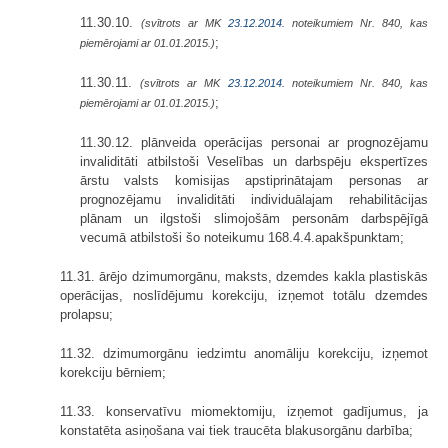
11.30.10.
(svītrots ar MK
23.12.2014.
noteikumiem Nr. 840, kas
;
piemērojami ar 01.01.2015.)
11.30.11.
(svītrots ar MK
23.12.2014.
noteikumiem Nr. 840, kas
;
piemērojami ar 01.01.2015.)
11.30.12. plānveida operācijas personai ar prognozējamu
invaliditāti atbilstoši Veselības un darbspēju ekspertīzes
ārstu valsts komisijas apstiprinātajam personas ar
prognozējamu invaliditāti individuālajam rehabilitācijas
plānam un ilgstoši slimojošām personām darbspējīgā
vecumā atbilstoši šo noteikumu 168.4.4.apakšpunktam;
11.31. ārējo dzimumorgānu, maksts, dzemdes kakla plastiskās
operācijas, noslīdējumu korekciju, izņemot totālu dzemdes
prolapsu;
11.32. dzimumorgānu iedzimtu anomāliju korekciju, izņemot
korekciju bērniem;
11.33. konservatīvu miomektomiju, izņemot gadījumus, ja
konstatēta asiņošana vai tiek traucēta blakusorgānu darbība;