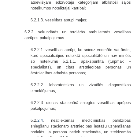
atsevišķām iedzīvotāju kategorijām atbilstoši šajos
noteikumos noteiktajai kārtībai;
6.2.1.3. veselības aprūpi mājās;
6.2.2. sekundārās un terciārās ambulatorās veselības
aprūpes pakalpojumus:
6.2.2.1. veselības aprūpi, ko sniedz vecmāte vai ārsts,
kurš specializējies noteiktā specialitātē un nav minēts
šo noteikumu 6.2.1.1. apakšpunktā (turpmāk –
speciālists), un citas ārstniecības personas un
ārstniecības atbalsta personas;
6.2.2.2. laboratoriskos un vizuālās diagnostikas
izmeklējumus;
6.2.2.3. dienas stacionārā sniegtos veselības aprūpes
pakalpojumus;
6.2.
2.4
. neatliekamās medicīniskās palīdzības
sniegšanu stacionāro ārstniecības iestāžu uzņemšanas
nodaļās, ja persona netiek stacionēta, un steidzamās