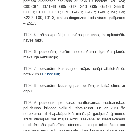
pamata diagnozes saskaņā ar SSK-10 kodiem B20-B24;
C00-C97; D37-D48; G05; G12; G13; G35; G54.6; G55.0;
G60.0; G61.0; G63.1; G70; G95.1; G95.2; G99.2; I50; I69;
K22.2; L89; T91.3; blakus diagnozes kods visos gadījumos
– Z51.5;
11.20.5. mājas apstākļos mirušas personas, lai apliecinātu
nāves faktu;
11.20.6. personām, kurām nepieciešama ilgstoša plaušu
mākslīgā ventilācija;
11.20.7. personām, kas saņem mājas aprūpi atbilstoši šo
noteikumu
IV nodaļai
;
11.20.8. personām, kuras gripas epidēmijas laikā slimo ar
gripu;
11.20.9. personas, pie kuras neatliekamās medicīniskās
palīdzības brigāde veikusi izbraukumu un ar kuru šo
noteikumu 51.4.apakšpunktā minētajā gadījumā ģimenes
ārsts vienojies par mājas vizīti saskaņā ar Neatliekamās
medicīniskās palīdzības dienesta sniegto informāciju par
neatliekamās medicīniskās palīdzības brigādes izbraukumu