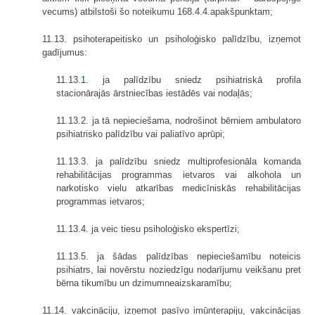
vecums) atbilstoši šo noteikumu 168.4.4.apakšpunktam;
11.13. psihoterapeitisko un psiholoģisko palīdzību, izņemot
gadījumus:
11.13.
1.
ja palīdzību sniedz psihiatriskā profila
stacionārajās ārstniecības iestādēs vai nodaļās;
11.13.2. ja tā nepieciešama, nodrošinot bērniem ambulatoro
psihiatrisko palīdzību vai paliatīvo aprūpi;
11.13.3. ja palīdzību sniedz multiprofesionāla komanda
rehabilitācijas programmas ietvaros vai alkohola un
narkotisko vielu atkarības medicīniskās rehabilitācijas
programmas ietvaros;
11.13.4. ja veic tiesu psiholoģisko ekspertīzi;
11.13.5. ja šādas palīdzības nepieciešamību noteicis
psihiatrs, lai novērstu noziedzīgu nodarījumu veikšanu pret
bērna tikumību un dzimumneaizskaramību;
11.14. vakcināciju, izņemot pasīvo imūnterapiju, vakcinācijas