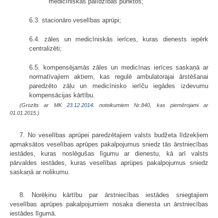
medicīniskās palīdzības punktos;
6.3. stacionāro veselības aprūpi;
6.4. zāles un medicīniskās ierīces, kuras dienests iepērk
centralizēti;
6.5. kompensējamās zāles un medicīnas ierīces saskaņā ar
normatīvajiem aktiem, kas regulē ambulatorajai ārstēšanai
paredzēto zāļu un medicīnisko ierīču iegādes izdevumu
kompensācijas kārtību.
(Grozīts ar MK
23.12.2014.
noteikumiem Nr.840, kas piemērojami ar
01.01.2015.)
7. No veselības aprūpei paredzētajiem valsts budžeta līdzekļiem
apmaksātos veselības aprūpes pakalpojumus sniedz tās ārstniecības
iestādes, kuras noslēgušas līgumu ar dienestu, kā arī valsts
pārvaldes iestādes, kuras veselības aprūpes pakalpojumus sniedz
saskaņā ar nolikumu.
8. Norēķinu kārtību par ārstniecības iestādes sniegtajiem
veselības aprūpes pakalpojumiem nosaka dienesta un ārstniecības
iestādes līgumā.