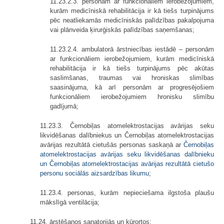
11.23.2.3. personām ar funkcionāliem ierobežojumiem,
kurām medicīniskā rehabilitācija ir kā tiešs turpinājums
pēc neatliekamās medicīniskās palīdzības pakalpojuma
vai plānveida ķirurģiskās palīdzības saņemšanas;
11.23.2.4. ambulatorā ārstniecības iestādē – personām
ar funkcionāliem ierobežojumiem, kurām medicīniskā
rehabilitācija ir kā tiešs turpinājums pēc akūtas
saslimšanas, traumas vai hroniskas slimības
saasinājuma, kā arī personām ar progresējošiem
funkcionāliem ierobežojumiem hronisku slimību
gadījumā;
11.23.3. Černobiļas atomelektrostacijas avārijas seku
likvidēšanas dalībniekus un Černobiļas atomelektrostacijas
avārijas rezultātā cietušās personas saskaņā ar
Černobiļas
atomelektrostacijas avārijas seku likvidēšanas dalībnieku
un Černobiļas atomelektrostacijas avārijas rezultātā cietušo
personu sociālās aizsardzības likumu
;
11.23.4. personas, kurām nepieciešama ilgstoša plaušu
mākslīgā ventilācija;
11.24. ārstēšanos sanatorijās un kūrortos;