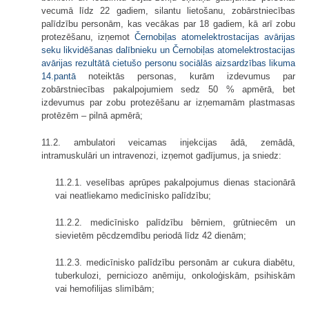
vecumā līdz 22 gadiem, silantu lietošanu, zobārstniecības
palīdzību personām, kas vecākas par 18 gadiem, kā arī zobu
protezēšanu, izņemot
Černobiļas atomelektrostacijas avārijas
seku likvidēšanas dalībnieku un Černobiļas atomelektrostacijas
avārijas rezultātā cietušo personu sociālās aizsardzības likuma
14.pantā
noteiktās personas, kurām izdevumus par
zobārstniecības pakalpojumiem sedz 50 % apmērā, bet
izdevumus par zobu protezēšanu ar izņemamām plastmasas
protēzēm – pilnā apmērā;
11.2. ambulatori veicamas injekcijas ādā, zemādā,
intramuskulāri un intravenozi, izņemot gadījumus, ja sniedz:
11.2.1. veselības aprūpes pakalpojumus dienas stacionārā
vai neatliekamo medicīnisko palīdzību;
11.2.2. medicīnisko palīdzību bērniem, grūtniecēm un
sievietēm pēcdzemdību periodā līdz 42 dienām;
11.2.3. medicīnisko palīdzību personām ar cukura diabētu,
tuberkulozi, perniciozo anēmiju, onkoloģiskām, psihiskām
vai hemofilijas slimībām;