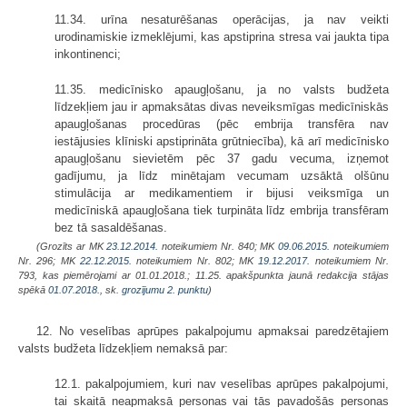
11.34. urīna nesaturēšanas operācijas, ja nav veikti
urodinamiskie izmeklējumi, kas apstiprina stresa vai jaukta tipa
inkontinenci;
11.35. medicīnisko apaugļošanu, ja no valsts budžeta
līdzekļiem jau ir apmaksātas divas neveiksmīgas medicīniskās
apaugļošanas procedūras (pēc embrija transfēra nav
iestājusies klīniski apstiprināta grūtniecība), kā arī medicīnisko
apaugļošanu sievietēm pēc 37 gadu vecuma, izņemot
gadījumu, ja līdz minētajam vecumam uzsāktā olšūnu
stimulācija ar medikamentiem ir bijusi veiksmīga un
medicīniskā apaugļošana tiek turpināta līdz embrija transfēram
bez tā sasaldēšanas.
(Grozīts ar MK
23.12.2014.
noteikumiem Nr. 840; MK
09.06.2015.
noteikumiem
Nr. 296; MK
22.12.2015.
noteikumiem Nr. 802; MK
19.12.2017.
noteikumiem Nr.
793, kas piemērojami ar 01.01.2018.; 11.25. apakšpunkta jaunā redakcija stājas
spēkā
01.07.2018.
, sk.
grozījumu 2. punktu
)
12. No veselības aprūpes pakalpojumu apmaksai paredzētajiem
valsts budžeta līdzekļiem nemaksā par:
12.1. pakalpojumiem, kuri nav veselības aprūpes pakalpojumi,
tai skaitā neapmaksā personas vai tās pavadošās personas