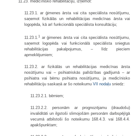
11.23. medicīnisko rehabilitāciju, izņemot:
11.23.1. ar ģimenes ārsta vai cita speciālista nosūtījumu,
saņemot fizikālās un rehabilitācijas medicīnas ārsta vai
logopēda, kā arī funkcionālā speciālista konsultāciju;
1
11.23.1.
ar ģimenes ārsta vai cita speciālista nosūtījumu,
saņemot logopēda vai funkcionālā speciālista sniegtus
rehabilitācijas pakalpojumus, – līdz pieciem
apmeklējumiem;
11.23.2. ar fizikālās un rehabilitācijas medicīnas ārsta
nosūtījumu vai – psihiatriskās palīdzības gadījumā – ar
psihiatra vai bērnu psihiatra nosūtījumu, ja medicīnisko
rehabilitāciju saskaņā ar šo noteikumu
VII nodaļu
sniedz:
11.23.2.1. bērniem;
11.23.2.2. personām ar prognozējamu (draudošu)
invaliditāti un ilgstoši slimojošām personām darbspējīgā
vecumā atbilstoši šo noteikumu 168.4.3. vai 168.4.4.
apakšpunktam;