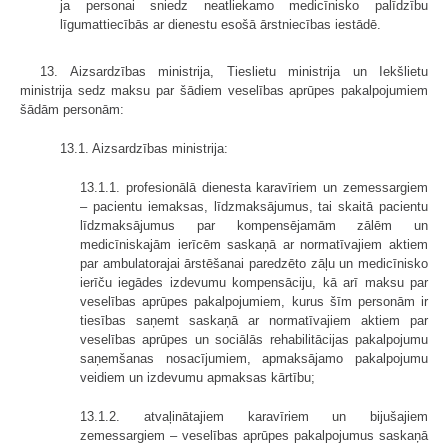
ja personai sniedz neatliekamo medicīnisko palīdzību
līgumattiecībās ar dienestu esošā ārstniecības iestādē.
13. Aizsardzības ministrija, Tieslietu ministrija un Iekšlietu
ministrija sedz maksu par šādiem veselības aprūpes pakalpojumiem
šādām personām:
13.1. Aizsardzības ministrija:
13.1.1. profesionālā dienesta karavīriem un zemessargiem
– pacientu iemaksas, līdzmaksājumus, tai skaitā pacientu
līdzmaksājumus par kompensējamām zālēm un
medicīniskajām ierīcēm saskaņā ar normatīvajiem aktiem
par ambulatorajai ārstēšanai paredzēto zāļu un medicīnisko
ierīču iegādes izdevumu kompensāciju, kā arī maksu par
veselības aprūpes pakalpojumiem, kurus šīm personām ir
tiesības saņemt saskaņā ar normatīvajiem aktiem par
veselības aprūpes un sociālās rehabilitācijas pakalpojumu
saņemšanas nosacījumiem, apmaksājamo pakalpojumu
veidiem un izdevumu apmaksas kārtību;
13.1.2. atvaļinātajiem karavīriem un bijušajiem
zemessargiem – veselības aprūpes pakalpojumus saskaņā