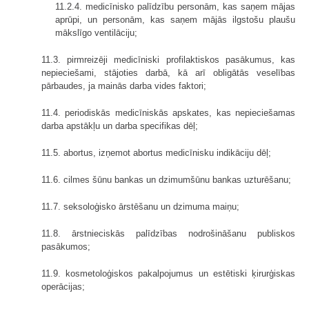
11.2.4. medicīnisko palīdzību personām, kas saņem mājas
aprūpi, un personām, kas saņem mājās ilgstošu plaušu
mākslīgo ventilāciju;
11.3. pirmreizēji medicīniski profilaktiskos pasākumus, kas
nepieciešami, stājoties darbā, kā arī obligātās veselības
pārbaudes, ja mainās darba vides faktori;
11.4. periodiskās medicīniskās apskates, kas nepieciešamas
darba apstākļu un darba specifikas dēļ;
11.5. abortus, izņemot abortus medicīnisku indikāciju dēļ;
11.6. cilmes šūnu bankas un dzimumšūnu bankas uzturēšanu;
11.7. seksoloģisko ārstēšanu un dzimuma maiņu;
11.8. ārstnieciskās palīdzības nodrošināšanu publiskos
pasākumos;
11.9. kosmetoloģiskos pakalpojumus un estētiski ķirurģiskas
operācijas;