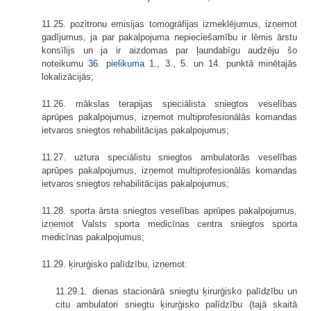
11.25. pozitronu emisijas tomogrāfijas izmeklējumus, izņemot
gadījumus, ja par pakalpojuma nepieciešamību ir lēmis ārstu
konsīlijs un ja ir aizdomas par ļaundabīgu audzēju šo
noteikumu
36. pielikuma
1., 3., 5. un 14. punktā minētajās
lokalizācijās;
11.26. mākslas terapijas speciālista sniegtos veselības
aprūpes pakalpojumus, izņemot multiprofesionālās komandas
ietvaros sniegtos rehabilitācijas pakalpojumus;
11.27. uztura speciālistu sniegtos ambulatorās veselības
aprūpes pakalpojumus, izņemot multiprofesionālās komandas
ietvaros sniegtos rehabilitācijas pakalpojumus;
11.28. sporta ārsta sniegtos veselības aprūpes pakalpojumus,
izņemot Valsts sporta medicīnas centra sniegtos sporta
medicīnas pakalpojumus;
11.29. ķirurģisko palīdzību, izņemot:
11.29.1. dienas stacionārā sniegtu ķirurģisko palīdzību un
citu ambulatori sniegtu ķirurģisko palīdzību (tajā skaitā