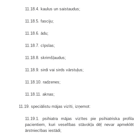
11.18.4. kaulus un saistaudus;
11.18.5. fasciju;
11.18.6. ādu;
11.18.7. cīpslas;
11.18.8. skrimšļaudus;
11.18.9. sirdi vai sirds vārstuļus;
11.18.10. radzenes;
11.18.11. aknas;
11.19. speciālistu mājas vizīti, izņemot:
11.19.1. psihiatra mājas vizītes pie psihiatriska profila
pacientiem, kuri veselības stāvokļa dēļ nevar apmeklēt
ārstniecības iestādi;