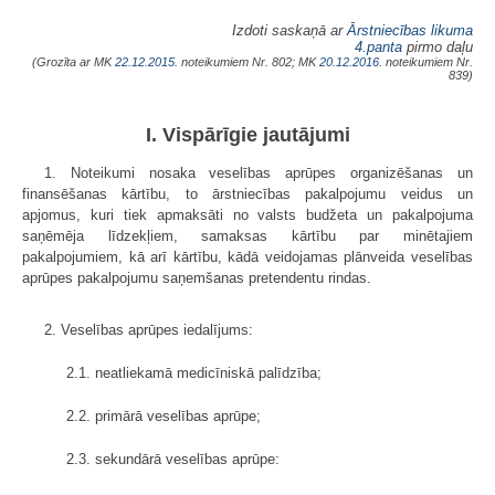
Izdoti saskaņā ar
Ārstniecības likuma
4.panta
pirmo daļu
(Grozīta ar MK
22.12.2015.
noteikumiem Nr. 802; MK
20.12.2016.
noteikumiem Nr.
839)
I. Vispārīgie jautājumi
1. Noteikumi nosaka veselības aprūpes organizēšanas un
finansēšanas kārtību, to ārstniecības pakalpojumu veidus un
apjomus, kuri tiek apmaksāti no valsts budžeta un pakalpojuma
saņēmēja līdzekļiem, samaksas kārtību par minētajiem
pakalpojumiem, kā arī kārtību, kādā veidojamas plānveida veselības
aprūpes pakalpojumu saņemšanas pretendentu rindas.
2. Veselības aprūpes iedalījums:
2.1. neatliekamā medicīniskā palīdzība;
2.2. primārā veselības aprūpe;
2.3. sekundārā veselības aprūpe: