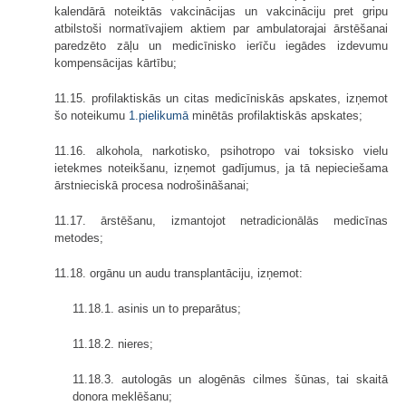
kalendārā noteiktās vakcinācijas un vakcināciju pret gripu
atbilstoši normatīvajiem aktiem par ambulatorajai ārstēšanai
paredzēto zāļu un medicīnisko ierīču iegādes izdevumu
kompensācijas kārtību;
11.15. profilaktiskās un citas medicīniskās apskates, izņemot
šo noteikumu
1.pielikumā
minētās profilaktiskās apskates;
11.16. alkohola, narkotisko, psihotropo vai toksisko vielu
ietekmes noteikšanu, izņemot gadījumus, ja tā nepieciešama
ārstnieciskā procesa nodrošināšanai;
11.17. ārstēšanu, izmantojot netradicionālās medicīnas
metodes;
11.18. orgānu un audu transplantāciju, izņemot:
11.18.1. asinis un to preparātus;
11.18.2. nieres;
11.18.3. autologās un alogēnās cilmes šūnas, tai skaitā
donora meklēšanu;