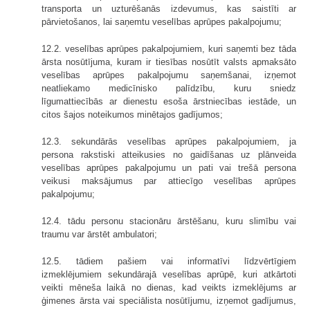
transporta un uzturēšanās izdevumus, kas saistīti ar
pārvietošanos, lai saņemtu veselības aprūpes pakalpojumu;
12.2. veselības aprūpes pakalpojumiem, kuri saņemti bez tāda
ārsta nosūtījuma, kuram ir tiesības nosūtīt valsts apmaksāto
veselības aprūpes pakalpojumu saņemšanai, izņemot
neatliekamo medicīnisko palīdzību, kuru sniedz
līgumattiecībās ar dienestu esoša ārstniecības iestāde, un
citos šajos noteikumos minētajos gadījumos;
12.3. sekundārās veselības aprūpes pakalpojumiem, ja
persona rakstiski atteikusies no gaidīšanas uz plānveida
veselības aprūpes pakalpojumu un pati vai trešā persona
veikusi maksājumus par attiecīgo veselības aprūpes
pakalpojumu;
12.4. tādu personu stacionāru ārstēšanu, kuru slimību vai
traumu var ārstēt ambulatori;
12.5. tādiem pašiem vai informatīvi līdzvērtīgiem
izmeklējumiem sekundārajā veselības aprūpē, kuri atkārtoti
veikti mēneša laikā no dienas, kad veikts izmeklējums ar
ģimenes ārsta vai speciālista nosūtījumu, izņemot gadījumus,