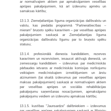
ar normatīvajiem aktiem par apmaksājamiem veselības
aprūpes pakalpojumiem, kā arī izdevumu apmēru un
samaksas kārtību;
13.1.3. Ziemeļatlantijas līguma organizācijas dalībvalstu un
valstu, kas piedalās programmā "Partnerattiecības –
mieram" bruņoto spēku karavīriem – par veselības aprūpes
pakalpojumiem saskaņā ar Ziemeļatlantijas līguma
organizācijas dalībvalstu līgumu par to bruņoto spēku
statusu;
13.1.4. profesionālā dienesta kandidātiem, rezerves
karavīriem un rezervistiem, iesaucot aktīvajā dienestā, un
zemessargu kandidātiem – izdevumus par medicīniskās
pārbaudes ietvaros ar medicīniskās komisijas norīkojumu
veiktajiem medicīniskajiem izmeklējumiem un ārstu
atzinumiem (tai skaitā izdevumus par veselības aprūpes
maksas pakalpojumiem) saskaņā ar normatīvajiem aktiem
par veselības aprūpes un sociālās rehabilitācijas
pakalpojumu saņemšanas nosacījumiem, apmaksājamo
pakalpojumu veidiem un izdevumu apmaksas kārtību;
13.1.5. kustības "Jaunsardze" dalībniekiem – izdevumus
par veselības aprūpes pakalpojumiem saskaņā ar Ministru