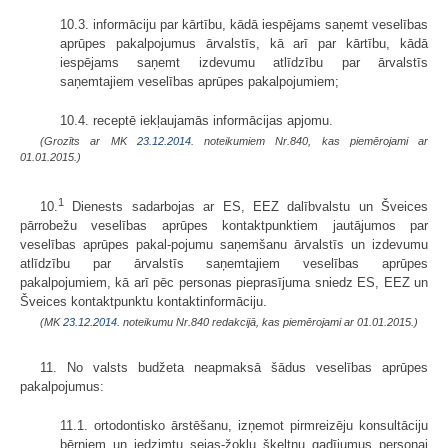
10.3. informāciju par kārtību, kādā iespējams saņemt veselības
aprūpes pakalpojumus ārvalstīs, kā arī par kārtību, kādā
iespējams saņemt izdevumu atlīdzību par ārvalstīs
saņemtajiem veselības aprūpes pakalpojumiem;
10.4. receptē iekļaujamās informācijas apjomu.
(Grozīts ar MK
23.12.2014.
noteikumiem Nr.840, kas piemērojami ar
01.01.2015.)
1
10.
Dienests sadarbojas ar ES, EEZ dalībvalstu un Šveices
pārrobežu veselības aprūpes kontaktpunktiem jautājumos par
veselības aprūpes pakal-pojumu saņemšanu ārvalstīs un izdevumu
atlīdzību par ārvalstīs saņemtajiem veselības aprūpes
pakalpojumiem, kā arī pēc personas pieprasījuma sniedz ES, EEZ un
Šveices kontaktpunktu kontaktinformāciju.
(MK
23.12.2014.
noteikumu Nr.840 redakcijā, kas piemērojami ar 01.01.2015.)
11. No valsts budžeta neapmaksā šādus veselības aprūpes
pakalpojumus:
11.1. ortodontisko ārstēšanu, izņemot pirmreizēju konsultāciju
bērniem un iedzimtu sejas-žokļu šķeltņu gadījumus personai