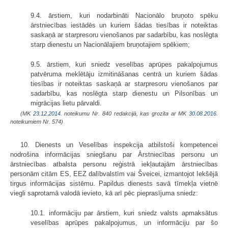
9.4. ārstiem, kuri nodarbināti Nacionālo bruņoto spēku
ārstniecības iestādēs un kuriem šādas tiesības ir noteiktas
saskaņā ar starpresoru vienošanos par sadarbību, kas noslēgta
starp dienestu un Nacionālajiem bruņotajiem spēkiem;
9.5. ārstiem, kuri sniedz veselības aprūpes pakalpojumus
patvēruma meklētāju izmitināšanas centrā un kuriem šādas
tiesības ir noteiktas saskaņā ar starpresoru vienošanos par
sadarbību, kas noslēgta starp dienestu un Pilsonības un
migrācijas lietu pārvaldi.
(MK
23.12.2014.
noteikumu Nr. 840 redakcijā, kas grozīta ar MK
30.08.2016.
noteikumiem Nr. 574)
10. Dienests un Veselības inspekcija atbilstoši kompetencei
nodrošina informācijas sniegšanu par Ārstniecības personu un
ārstniecības atbalsta personu reģistrā iekļautajām ārstniecības
personām citām ES, EEZ dalībvalstīm vai Šveicei, izmantojot Iekšējā
tirgus informācijas sistēmu. Papildus dienests savā tīmekļa vietnē
viegli saprotamā valodā ievieto, kā arī pēc pieprasījuma sniedz:
10.1. informāciju par ārstiem, kuri sniedz valsts apmaksātus
veselības aprūpes pakalpojumus, un informāciju par šo