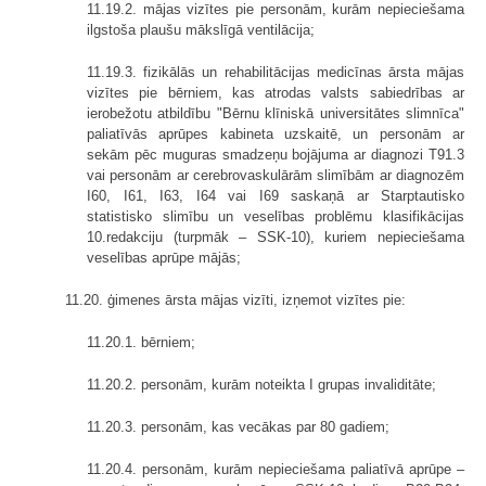
11.19.2. mājas vizītes pie personām, kurām nepieciešama
ilgstoša plaušu mākslīgā ventilācija;
11.19.3. fizikālās un rehabilitācijas medicīnas ārsta mājas
vizītes pie bērniem, kas atrodas valsts sabiedrības ar
ierobežotu atbildību "Bērnu klīniskā universitātes slimnīca"
paliatīvās aprūpes kabineta uzskaitē, un personām ar
sekām pēc muguras smadzeņu bojājuma ar diagnozi T91.3
vai personām ar cerebrovaskulārām slimībām ar diagnozēm
I60, I61, I63, I64 vai I69 saskaņā ar Starptautisko
statistisko slimību un veselības problēmu klasifikācijas
10.redakciju (turpmāk – SSK-10), kuriem nepieciešama
veselības aprūpe mājās;
11.20. ģimenes ārsta mājas vizīti, izņemot vizītes pie:
11.20.1. bērniem;
11.20.2. personām, kurām noteikta I grupas invaliditāte;
11.20.3. personām, kas vecākas par 80 gadiem;
11.20.4. personām, kurām nepieciešama paliatīvā aprūpe –