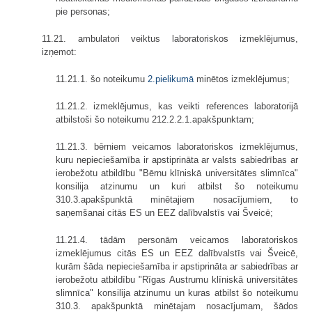
pie personas;
11.21. ambulatori veiktus laboratoriskos izmeklējumus,
izņemot:
11.21.1. šo noteikumu
2.pielikumā
minētos izmeklējumus;
11.21.2. izmeklējumus, kas veikti references laboratorijā
atbilstoši šo noteikumu 212.2.2.1.apakšpunktam;
11.21.3. bērniem veicamos laboratoriskos izmeklējumus,
kuru nepieciešamība ir apstiprināta ar valsts sabiedrības ar
ierobežotu atbildību "Bērnu klīniskā universitātes slimnīca"
konsilija atzinumu un kuri atbilst šo noteikumu
310.3.apakšpunktā minētajiem nosacījumiem, to
saņemšanai citās ES un EEZ dalībvalstīs vai Šveicē;
11.21.4. tādām personām veicamos laboratoriskos
izmeklējumus citās ES un EEZ dalībvalstīs vai Šveicē,
kurām šāda nepieciešamība ir apstiprināta ar sabiedrības ar
ierobežotu atbildību "Rīgas Austrumu klīniskā universitātes
slimnīca" konsilija atzinumu un kuras atbilst šo noteikumu
310.3. apakšpunktā minētajam nosacījumam, šādos