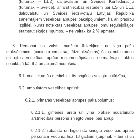
(turpmāk – EEZ) dalībvalstīm un Šveices Konfederāciju
(turpmāk – Šveice), ar ārstniecības iestādēm par ES un EEZ
dalībvalstu un Šveices iedzīvotāju Latvijas Republikā
saņemtajiem veselības aprūpes pakalpojumiem, kā arī prasību
izpildei, kuras noteiktas veselības aprūpes jomu regulējošajos
starptautiskajos līgumos, – ne vairāk kā 2 % apmērā.
6. Personai no valsts budžeta līdzekļiem un viņa paša
maksājumiem (pacienta iemaksa, līdzmaksājums) šajos noteikumos
un citos veselības aprūpi reglamentējošajos normatīvajos aktos
noteiktajā kārtībā un apjomā nodrošina:
6.1. neatliekamās medicīniskās brigādes sniegto palīdzību;
6.2. ambulatoro veselības aprūpi:
6.2.1. primārās veselības aprūpes pakalpojumus:
6.2.1.1. ģimenes ārsta un viņa praksē nodarbināto
ārstniecības personu sniegto veselības aprūpi;
6.2.1.2. zobārsta un higiēnista sniegto veselības aprūpi
personām vecumā līdz 18 gadiem (turpmāk – bērni) un