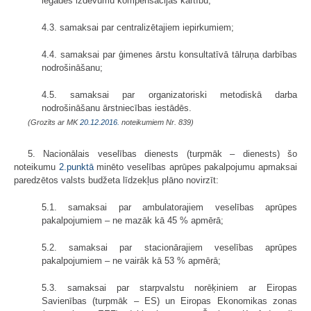
iegādes izdevumu kompensācijas kārtību;
4.3. samaksai par centralizētajiem iepirkumiem;
4.4. samaksai par ģimenes ārstu konsultatīvā tālruņa darbības
nodrošināšanu;
4.5. samaksai par organizatoriski metodiskā darba
nodrošināšanu ārstniecības iestādēs.
(Grozīts ar MK
20.12.2016.
noteikumiem Nr. 839)
5. Nacionālais veselības dienests (turpmāk – dienests) šo
noteikumu
2.punktā
minēto veselības aprūpes pakalpojumu apmaksai
paredzētos valsts budžeta līdzekļus plāno novirzīt:
5.1. samaksai par ambulatorajiem veselības aprūpes
pakalpojumiem – ne mazāk kā 45 % apmērā;
5.2. samaksai par stacionārajiem veselības aprūpes
pakalpojumiem – ne vairāk kā 53 % apmērā;
5.3. samaksai par starpvalstu norēķiniem ar Eiropas
Savienības (turpmāk – ES) un Eiropas Ekonomikas zonas