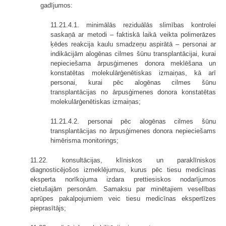
gadījumos:
11.21.4.1. minimālās reziduālās slimības kontrolei
saskaņā ar metodi – faktiskā laikā veikta polimerāzes
ķēdes reakcija kaulu smadzeņu aspirātā – personai ar
indikācijām alogēnas cilmes šūnu transplantācijai, kurai
nepieciešama ārpusģimenes donora meklēšana un
konstatētas molekulārģenētiskas izmaiņas, kā arī
personai, kurai pēc alogēnas cilmes šūnu
transplantācijas no ārpusģimenes donora konstatētas
molekulārģenētiskas izmaiņas;
11.21.4.2. personai pēc alogēnas cilmes šūnu
transplantācijas no ārpusģimenes donora nepieciešams
himērisma monitorings;
11.22. konsultācijas, klīniskos un paraklīniskos
diagnosticējošos izmeklējumus, kurus pēc tiesu medicīnas
eksperta norīkojuma izdara prettiesiskos nodarījumos
cietušajām personām. Samaksu par minētajiem veselības
aprūpes pakalpojumiem veic tiesu medicīnas ekspertīzes
pieprasītājs;