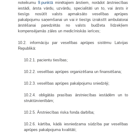
noteikumu
9.punktā
minētajiem ārstiem, norādot ārstniecības
iestādi, ārsta vārdu, uzvārdu, specialitāti un to, vai ārsts ir
tiesīgs nosūtīt valsts apmaksāto veselības aprūpes
pakalpojumu saņemšanai un vai ir tiesīgs izrakstīt ambulatorai
ārstēšanai paredzētās no valsts budžeta līdzekļiem
kompensējamās zāles un medicīniskās ierīces;
10.2. informāciju par veselības aprūpes sistēmu Latvijas
Republikā:
10.2.1. pacientu tiesības;
10.2.2. veselības aprūpes organizēšana un finansēšana;
10.2.3. veselības aprūpes pakalpojumu sniedzēji;
10.2.4. obligātās prasības ārstniecības iestādēm un to
struktūrvienībām;
10.2.5. Ārstniecības riska fonda darbība;
10.2.6. kārtība, kādā iesniedzama sūdzība par veselības
aprūpes pakalpojuma kvalitāti;