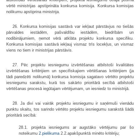
vērtē ministrijas apstiprināta konkursa komisija. Konkursa komisijas
nolikumu apstiprina ministrija.
26. Konkursa komisijas sastāvā var iekļaut pārstāvjus no tiešās
pārvaldes iestādēm, pašvaldību iestādēm, biedrībām un
nodibinājumiem, ņemot vērā atklāta projektu konkursa specifiku.
Konkursa komisijas sastāvā iekļauj vismaz trīs locekļus, un vismaz
viens no tiem ir ministrijas pārstāvis.
27. Pēc projektu iesniegumu izvērtēšanas atbilstoši kvalitātes
izvērtēšanas kritērijiem un specifiskajiem vērtēšanas kritērijiem (ja
tādi paredzēti nolikumā) konkursa komisija sagatavo vērtēto projektu
iesniegumu sarakstu, kurā tos sakārto prioritārā secībā atbilstoši
vērtēšanas procesā iegūtajam vērtējumam, un iesniedz to ministrijā.
28. Ja divi vai vairāk projektu iesniegumu ir saņēmuši vienādu
punktu skaitu, tos sarindo vērtēto projektu iesniegumu sarakstā šādā
prioritārā secībā:
28.1. projekta iesniegums ar augstāko vērtējumu par šo
noteikumu
2.pielikuma
2.2.apakšpunktā minēto kritēriju;