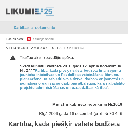
Darbības ar dokumentu
Tiesību akts:
zaudējis spēku
Attēlotā redakcija: 29.08.2009. - 15.04.2011. /
Vēsturiskā
Tiesību akts ir zaudējis spēku.
Skatīt Ministru kabineta 2011. gada 12. aprīļa noteikumus
Nr. 277 "
Kārtība, kādā piešķir valsts budžeta finansējumu
jauniešu iniciatīvas un līdzdalības veicināšanai lēmumu
pieņemšanā un sabiedriskajā dzīvē, darbam ar jaunatni un
jaunatnes organizāciju darbības atbalstam, kā arī atbalstīto
projektu administrēšanas un uzraudzības kārtība
".
Ministru kabineta noteikumi Nr.1018
Rīgā 2008.gada 16.decembrī (prot. Nr.93 4.§)
Kārtība, kādā piešķir valsts budžeta