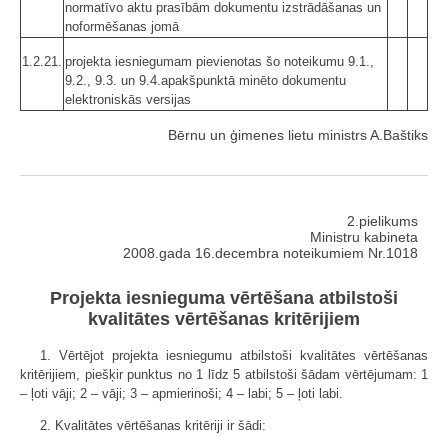
normatīvo aktu prasībām dokumentu izstrādāšanas un
noformēšanas jomā
1.2.21.
projekta iesniegumam pievienotas šo noteikumu 9.1.,
9.2., 9.3. un 9.4.apakšpunktā minēto dokumentu
elektroniskās versijas
Bērnu un ģimenes lietu ministrs A.Baštiks
2.pielikums
Ministru kabineta
2008.gada 16.decembra noteikumiem Nr.1018
Projekta iesnieguma vērtēšana atbilstoši
kvalitātes vērtēšanas kritērijiem
1. Vērtējot projekta iesniegumu atbilstoši kvalitātes vērtēšanas
kritērijiem, piešķir punktus no 1 līdz 5 atbilstoši šādam vērtējumam: 1
– ļoti vāji; 2 – vāji; 3 – apmierinoši; 4 – labi; 5 – ļoti labi.
2. Kvalitātes vērtēšanas kritēriji ir šādi: