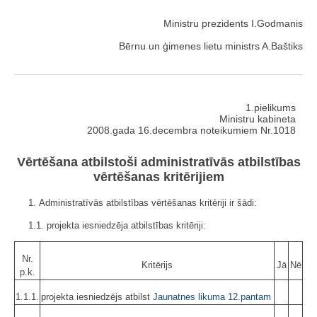
Ministru prezidents I.Godmanis
Bērnu un ģimenes lietu ministrs A.Baštiks
1.pielikums
Ministru kabineta
2008.gada 16.decembra noteikumiem Nr.1018
Vērtēšana atbilstoši administratīvās atbilstības
vērtēšanas kritērijiem
1. Administratīvās atbilstības vērtēšanas kritēriji ir šādi:
1.1. projekta iesniedzēja atbilstības kritēriji:
Nr.
Kritērijs
Jā
Nē
p.k.
1.1.1.
projekta iesniedzējs atbilst
Jaunatnes likuma
12.pantam