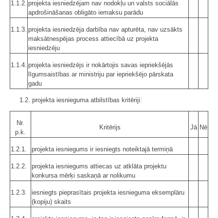
1.1.2.
projekta iesniedzējam nav nodokļu un valsts sociālās
apdrošināšanas obligāto iemaksu parādu
1.1.3.
projekta iesniedzēja darbība nav apturēta, nav uzsākts
maksātnespējas process attiecībā uz projekta
iesniedzēju
1.1.4.
projekta iesniedzējs ir nokārtojis savas iepriekšējās
līgumsaistības ar ministriju par iepriekšējo pārskata
gadu
1.2. projekta iesnieguma atbilstības kritēriji:
Nr.
Kritērijs
Jā
Nē
p.k.
1.2.1.
projekta iesniegums ir iesniegts noteiktajā termiņā
1.2.2.
projekta iesniegums attiecas uz atklāta projektu
konkursa mērķi saskaņā ar nolikumu
1.2.3.
iesniegts pieprasītais projekta iesnieguma eksemplāru
(kopiju) skaits