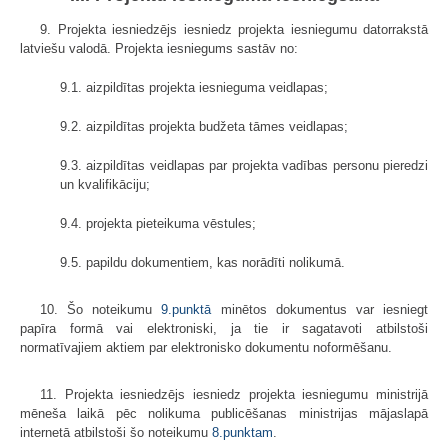
9. Projekta iesniedzējs iesniedz projekta iesniegumu datorrakstā
latviešu valodā. Projekta iesniegums sastāv no:
9.1. aizpildītas projekta iesnieguma veidlapas;
9.2. aizpildītas projekta budžeta tāmes veidlapas;
9.3. aizpildītas veidlapas par projekta vadības personu pieredzi
un kvalifikāciju;
9.4. projekta pieteikuma vēstules;
9.5. papildu dokumentiem, kas norādīti nolikumā.
10. Šo noteikumu
9.punktā
minētos dokumentus var iesniegt
papīra formā vai elektroniski, ja tie ir sagatavoti atbilstoši
normatīvajiem aktiem par elektronisko dokumentu noformēšanu.
11. Projekta iesniedzējs iesniedz projekta iesniegumu ministrijā
mēneša laikā pēc nolikuma publicēšanas ministrijas mājaslapā
internetā atbilstoši šo noteikumu
8.punktam
.