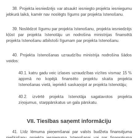
38. Projekta iesniedzējs var atsaukt iesniegto projekta iesniegumu
jebkurā laikā, kamēr nav noslēgts līgums par projekta īstenošanu.
39. Noslēdzot līgumu par projekta īstenošanu, projekta iesniedzējs
kļūst par projekta īstenotāju un nodrošina ministrijas finansētā
projekta īstenošanu atbilstoši līgumam par projekta īstenošanu.
40. Projekta īstenošanas uzraudzību ministrija nodrošina šādos
veidos:
40.1. katru gadu veic izlases uzraudzības vizītes vismaz 15 %
apjomā no kopējā finansēto projektu skaita projekta
īstenošanas vietā, iepriekš saskaņojot ar projekta īstenotāju;
40.2. izvērtē projekta īstenotāja sagatavotos projekta
ziņojumus, starppārskatus un gala pārskatu.
VII. Tiesības saņemt informāciju
41. Līdz lēmuma pieņemšanai par valsts budžeta finansējuma
piešķiršanu projekta iesnieguma īstenošanai vai par finansējuma