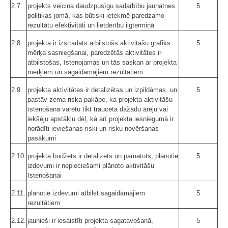
2.7.
projekts veicina daudzpusīgu sadarbību jaunatnes
5
politikas jomā, kas būtiski ietekmē paredzamo
rezultātu efektivitāti un lietderību ilgtermiņā
2.8.
projektā ir izstrādāts atbilstošs aktivitāšu grafiks
5
mērķa sasniegšanai, paredzētās aktivitātes ir
atbilstošas, īstenojamas un tās saskan ar projekta
mērķiem un sagaidāmajiem rezultātiem
2.9.
projekta aktivitātes ir detalizētas un izpildāmas, un
5
pastāv zema riska pakāpe, ka projekta aktivitāšu
īstenošana varētu tikt traucēta dažādu ārēju vai
iekšēju apstākļu dēļ, kā arī projekta iesniegumā ir
norādīti ieviešanas riski un risku novēršanas
pasākumi
2.10.
projekta budžets ir detalizēts un pamatots, plānotie
5
izdevumi ir nepieciešami plānoto aktivitāšu
īstenošanai
2.11.
plānotie izdevumi atbilst sagaidāmajiem
5
rezultātiem
2.12.
jaunieši ir iesaistīti projekta sagatavošanā,
5