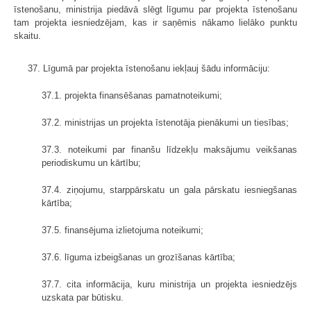
īstenošanu, ministrija piedāvā slēgt līgumu par projekta īstenošanu
tam projekta iesniedzējam, kas ir saņēmis nākamo lielāko punktu
skaitu.
37. Līgumā par projekta īstenošanu iekļauj šādu informāciju:
37.1. projekta finansēšanas pamatnoteikumi;
37.2. ministrijas un projekta īstenotāja pienākumi un tiesības;
37.3. noteikumi par finanšu līdzekļu maksājumu veikšanas
periodiskumu un kārtību;
37.4. ziņojumu, starppārskatu un gala pārskatu iesniegšanas
kārtība;
37.5. finansējuma izlietojuma noteikumi;
37.6. līguma izbeigšanas un grozīšanas kārtība;
37.7. cita informācija, kuru ministrija un projekta iesniedzējs
uzskata par būtisku.