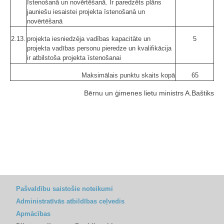
īstenošanā un novērtēšanā. Ir paredzēts plāns
jauniešu iesaistei projekta īstenošanā un
novērtēšanā
2.13.
projekta iesniedzēja vadības kapacitāte un
5
projekta vadības personu pieredze un kvalifikācija
ir atbilstoša projekta īstenošanai
Maksimālais punktu skaits kopā
65
Bērnu un ģimenes lietu ministrs A.Baštiks
Pašvaldību saistošie noteikumi
Administratīvās atbildības ceļvedis
Apmācības