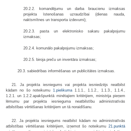
20.2.2. komandējumu un darba braucienu izmaksas
projekta īstenošanas uzraudzībai (dienas nauda,
naktsmītnes un transporta izdevumi);
20.2.3. pasta un elektronisko sakaru pakalpojumu
izmaksas;
20.2.4. komunālo pakalpojumu izmaksas;
20.2.5. biroja preču un inventāra izmaksas;
20.3. sabiedrības informēšanas un publicitātes izmaksas.
21. Ja projekta iesniegums vai projekta iesniedzējs neatbilst
kādam no šo noteikumu
1.pielikuma
1.1.1., 1.1.2., 1.1.3., 1.1.4.,
1.2.1. un 1.2.2.apakšpunktā minētajiem kritērijiem, ministrija pieņem
lēmumu par projekta iesnieguma neatbilstību administratīvās
atbilstības vērtēšanas kritērijiem un tā noraidīšanu.
22. Ja projekta iesniegums neatbilst kādam no administratīvās
atbilstības vērtēšanas kritērijiem, izņemot šo noteikumu
21.punktā