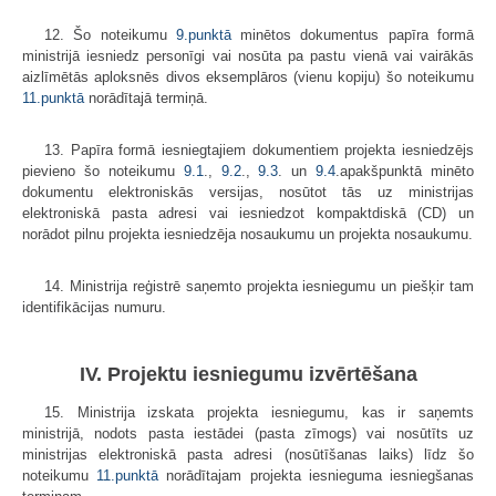
12. Šo noteikumu
9.punktā
minētos dokumentus papīra formā
ministrijā iesniedz personīgi vai nosūta pa pastu vienā vai vairākās
aizlīmētās aploksnēs divos eksemplāros (vienu kopiju) šo noteikumu
11.punktā
norādītajā termiņā.
13. Papīra formā iesniegtajiem dokumentiem projekta iesniedzējs
pievieno šo noteikumu
9.1
.,
9.2
.,
9.3
. un
9.4
.apakš­punktā minēto
dokumentu elektroniskās versijas, nosūtot tās uz ministrijas
elektroniskā pasta adresi vai iesniedzot kompaktdiskā (CD) un
norādot pilnu projekta iesniedzēja nosaukumu un projekta nosaukumu.
14. Ministrija reģistrē saņemto projekta iesniegumu un piešķir tam
identifikācijas numuru.
IV. Projektu iesniegumu izvērtēšana
15. Ministrija izskata projekta iesniegumu, kas ir saņemts
ministrijā, nodots pasta iestādei (pasta zīmogs) vai nosūtīts uz
ministrijas elektroniskā pasta adresi (nosūtīšanas laiks) līdz šo
noteikumu
11.punktā
norādītajam projekta iesnieguma iesniegšanas