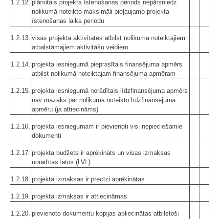
1.2.12.
plānotais projekta īstenošanas periods nepārsniedz
nolikumā noteikto maksimāli pieļaujamo projekta
īstenošanas laika periodu
1.2.13.
visas projekta aktivitātes atbilst nolikumā noteiktajiem
atbalstāmajiem aktivitāšu veidiem
1.2.14.
projekta iesniegumā pieprasītais finansējuma apmērs
atbilst nolikumā noteiktajam finansējuma apmēram
1.2.15.
projekta iesniegumā norādītais līdzfinansējuma apmērs
nav mazāks par nolikumā noteikto līdzfinansējuma
apmēru (ja attiecināms)
1.2.16.
projekta iesniegumam ir pievienoti visi nepieciešamie
dokumenti
1.2.17.
projekta budžets ir aprēķināts un visas izmaksas
norādītas latos (LVL)
1.2.18.
projekta izmaksas ir precīzi aprēķinātas
1.2.19.
projekta izmaksas ir attiecināmas
1.2.20.
pievienoto dokumentu kopijas apliecinātas atbilstoši