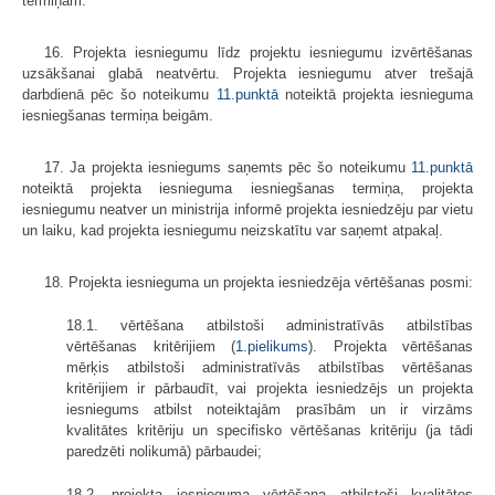
termiņam.
16. Projekta iesniegumu līdz projektu iesniegumu izvērtēšanas
uzsākšanai glabā neatvērtu. Projekta iesniegumu atver trešajā
darbdienā pēc šo noteikumu
11.punktā
noteiktā projekta iesnieguma
iesniegšanas termiņa beigām.
17. Ja projekta iesniegums saņemts pēc šo noteikumu
11.punktā
noteiktā projekta iesnieguma iesniegšanas termiņa, projekta
iesniegumu neatver un ministrija informē projekta iesniedzēju par vietu
un laiku, kad projekta iesniegumu neizskatītu var saņemt atpakaļ.
18. Projekta iesnieguma un projekta iesniedzēja vērtēšanas posmi:
18.1. vērtēšana atbilstoši administratīvās atbilstības
vērtēšanas kritērijiem (
1.pielikums
). Projekta vērtēšanas
mērķis atbilstoši administratīvās atbilstības vērtēšanas
kritērijiem ir pārbaudīt, vai projekta iesniedzējs un projekta
iesniegums atbilst noteiktajām prasībām un ir virzāms
kvalitātes kritēriju un specifisko vērtēšanas kritēriju (ja tādi
paredzēti nolikumā) pārbaudei;
18.2. projekta iesnieguma vērtēšana atbilstoši kvalitātes