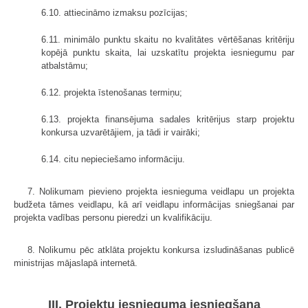
6.10. attiecināmo izmaksu pozīcijas;
6.11. minimālo punktu skaitu no kvalitātes vērtēšanas kritēriju
kopējā punktu skaita, lai uzskatītu projekta iesniegumu par
atbalstāmu;
6.12. projekta īstenošanas termiņu;
6.13. projekta finansējuma sadales kritērijus starp projektu
konkursa uzvarētājiem, ja tādi ir vairāki;
6.14. citu nepieciešamo informāciju.
7. Nolikumam pievieno projekta iesnieguma veidlapu un projekta
budžeta tāmes veidlapu, kā arī veidlapu informācijas sniegšanai par
projekta vadības personu pieredzi un kvalifikāciju.
8. Nolikumu pēc atklāta projektu konkursa izsludināšanas publicē
ministrijas mājaslapā internetā.
III. Projektu iesnieguma iesniegšana