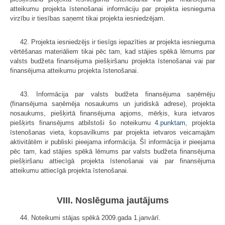
atteikumu projekta īstenošanai informāciju par projekta iesnieguma
virzību ir tiesības saņemt tikai projekta iesniedzējam.
42. Projekta iesniedzējs ir tiesīgs iepazīties ar projekta iesnieguma
vērtēšanas materiāliem tikai pēc tam, kad stājies spēkā lēmums par
valsts budžeta finansējuma piešķiršanu projekta īstenošanai vai par
finansējuma atteikumu projekta īstenošanai.
43. Informācija par valsts budžeta finansējuma saņēmēju
(finansējuma saņēmēja nosaukums un juridiskā adrese), projekta
nosaukums, piešķirtā finansējuma apjoms, mērķis, kura ietvaros
piešķirts finansējums atbilstoši šo noteikumu
4.punktam
, projekta
īstenošanas vieta, kopsavilkums par projekta ietvaros veicamajām
aktivitātēm ir publiski pieejama informācija. Šī informācija ir pieejama
pēc tam, kad stājies spēkā lēmums par valsts budžeta finansējuma
piešķiršanu attiecīgā projekta īstenošanai vai par finansējuma
atteikumu attiecīgā projekta īstenošanai.
VIII. Noslēguma jautājums
44. Noteikumi stājas spēkā 2009.gada 1.janvārī.