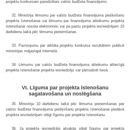
projektu konkursam paredzētais valsts budžeta finansējums.
32. Ministrija lēmumu par valsts budžeta finansējuma piešķiršanu
projekta īstenošanai vai lēmumu par finansējuma atteikumu projekta
īstenošanai nosūta elektroniski vai pa pastu projekta iesniedzējam 10
darbdienu laikā pēc lēmuma pieņemšanas.
33. Paziņojumu par atklāta projektu konkursa rezultātiem publicē
ministrijas mājaslapā internetā.
34. Lēmumu par valsts budžeta finansējuma atteikumu attiecīgā
projekta īstenošanai projekta iesniedzējs var pārsūdzēt tiesā.
VI. Līguma par projekta īstenošanu
sagatavošana un noslēgšana
35. Ministrija 10 darbdienu laikā pēc lēmuma pieņemšanas par
valsts budžeta finansējuma piešķiršanu projekta īstenošanai piedāvā
projekta iesniedzējam slēgt līgumu par projekta īstenošanu.
36. Ja projekta iesniedzējs atsakās slēgt līgumu par projekta