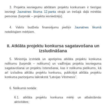
3. Projekta iesniegumu atklātam projektu konkursam ir tiesīgas
iesniegt
Jaunatnes likuma
12.panta
otrajā un trešajā daļā minētās
personas (turpmāk – projekta iesniedzējs).
4. Valsts budžeta finansējumu piešķir
Jaunatnes likumā
noteiktajiem mērķiem.
II. Atklāta projektu konkursa sagatavošana un
izsludināšana
5. Ministrija izstrādā un apstiprina atklāta projektu konkursa
nolikumu (turpmāk – nolikums) un vadlīnijas projekta iesnieguma
sagatavošanai un projektu īstenošanai, kas ir nolikuma pielikums, kā
arī izsludina atklātu projektu konkursu, publicējot atklāta projektu
konkursa paziņojumu laikrakstā “Latvijas Vēstnesis”.
6. Nolikumā norāda:
6.1. atklāta projektu konkursa mērķi un atbalstāmās
aktivitātes;