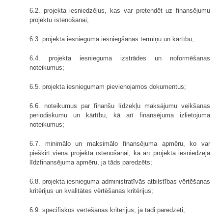
6.2. projekta iesniedzējus, kas var pretendēt uz finansējumu
projektu īstenošanai;
6.3. projekta iesnieguma iesniegšanas termiņu un kārtību;
6.4. projekta iesnieguma izstrādes un noformēšanas
noteikumus;
6.5. projekta iesniegumam pievienojamos dokumentus;
6.6. noteikumus par finanšu līdzekļu maksājumu veikšanas
periodiskumu un kārtību, kā arī finansējuma izlietojuma
noteikumus;
6.7. minimālo un maksimālo finansējuma apmēru, ko var
piešķirt viena projekta īstenošanai, kā arī projekta iesniedzēja
līdzfinansējuma apmēru, ja tāds paredzēts;
6.8. projekta iesnieguma administratīvās atbilstības vērtēšanas
kritērijus un kvalitātes vērtēšanas kritērijus;
6.9. specifiskos vērtēšanas kritērijus, ja tādi paredzēti;