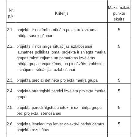
Maksimālais
Nr.
Kritērijs
punktu
p.k.
skaits
2.1.
projekts ir nozīmīgs atklāta projektu konkursa
5
mērķa sasniegšanai
2.2.
projekts ir nozīmīgs situācijas uzlabošanai
5
jaunatnes politikas jomā, projektā ir sniegts mērķa
grupas raksturojums un pamatotas izvēlētās
mērķa grupas vajadzības, un piedāvāts praktisks
risinājums situācijas uzlabošanai
2.3.
projektā precīzi definēta projekta mērķa grupa
5
2.4.
projektā stratēģiski pareizi izvēlēta projekta mērķa
5
grupa
2.5.
projekts paredz ilgstošu ietekmi uz mērķa grupu
5
pēc projekta īstenošanas
2.6.
projekta iesniegums ietver objektīvi pārbaudāmus
5
projekta rezultātus