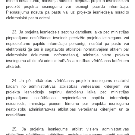
minēto nosacījumu, ministrija rakstiski pieprasa projekta iesniedzējam
precizēt projekta iesniegumu vai iesniegt papildu informāciju.
Pieprasījumu nosūta pa pastu vai uz projekta iesniedzēja norādīto
elektroniskā pasta adresi.
23. Ja projekta iesniedzējs septiņu darbdienu laikā pēc ministrijas
pieprasījuma nosūtīšanas iesniedz precizēto projekta iesniegumu vai
nepieciešamo papildu informāciju personīgi, nosūtot pa pastu vai
elektroniski (ja tas ir sagatavots atbilstoši normatīvajiem aktiem par
elektronisko dokumentu noformēšanu), ministrija vērtē projekta
iesniegumu atbilstoši administratīvās atbilstības vērtēšanas kritērijiem
atkārtoti.
24. Ja pēc atkārtotas vērtēšanas projekta iesniegums neatbilst
kādam no administratīvās atbilstības vērtēšanas kritērijiem vai
projekta iesniedzējs septiņu darbdienu laikā pēc ministrijas
pieprasījuma nosūtīšanas nepieciešamo papildu informāciju
neiesniedz, ministrija pieņem lēmumu par projekta iesnieguma
neatbilstību administratīvās atbilstības vērtēšanas kritērijiem un tā
noraidīšanu.
25. Ja projekta iesniegums atbilst visiem administratīvās
atbilstības vērtēšanas kritērijiem, projekta iesniegumu otrajā posmā