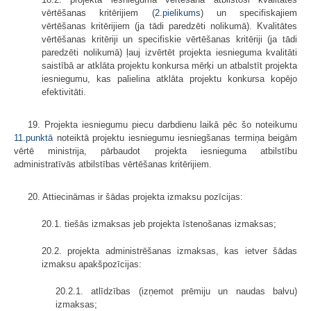
vērtēšanas kritērijiem (
2.pielikums
) un specifiskajiem
vērtēšanas kritērijiem (ja tādi paredzēti nolikumā). Kvalitātes
vērtēšanas kritēriji un specifiskie vērtēšanas kritēriji (ja tādi
paredzēti nolikumā) ļauj izvērtēt projekta iesnieguma kvalitāti
saistībā ar atklāta projektu konkursa mērķi un atbalstīt projekta
iesniegumu, kas palielina atklāta projektu konkursa kopējo
efektivitāti.
19. Projekta iesniegumu piecu darbdienu laikā pēc šo noteikumu
11.punktā
noteiktā projektu iesniegumu iesniegšanas termiņa beigām
vērtē ministrija, pārbaudot projekta iesnieguma atbilstību
administratīvās atbilstības vērtēšanas kritērijiem.
20. Attiecināmas ir šādas projekta izmaksu pozīcijas:
20.1. tiešās izmaksas jeb projekta īstenošanas izmaksas;
20.2. projekta administrēšanas izmaksas, kas ietver šādas
izmaksu apakšpozīcijas:
20.2.1. atlīdzības (izņemot prēmiju un naudas balvu)
izmaksas;