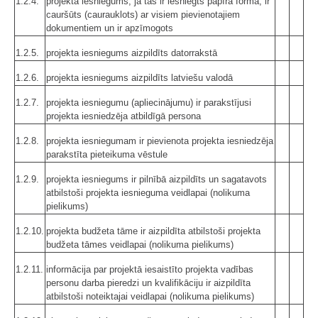
1.2.4.
projekta iesniegums, ja tas ir iesniegts papīra formā, ir
cauršūts (caurauklots) ar visiem pievienotajiem
dokumentiem un ir apzīmogots
1.2.5.
projekta iesniegums aizpildīts datorrakstā
1.2.6.
projekta iesniegums aizpildīts latviešu valodā
1.2.7.
projekta iesniegumu (apliecinājumu) ir parakstījusi
projekta iesniedzēja atbildīgā persona
1.2.8.
projekta iesniegumam ir pievienota projekta iesniedzēja
parakstīta pieteikuma vēstule
1.2.9.
projekta iesniegums ir pilnībā aizpildīts un sagatavots
atbilstoši projekta iesnieguma veidlapai (nolikuma
pielikums)
1.2.10.
projekta budžeta tāme ir aizpildīta atbilstoši projekta
budžeta tāmes veidlapai (nolikuma pielikums)
1.2.11.
informācija par projektā iesaistīto projekta vadības
personu darba pieredzi un kvalifikāciju ir aizpildīta
atbilstoši noteiktajai veidlapai (nolikuma pielikums)