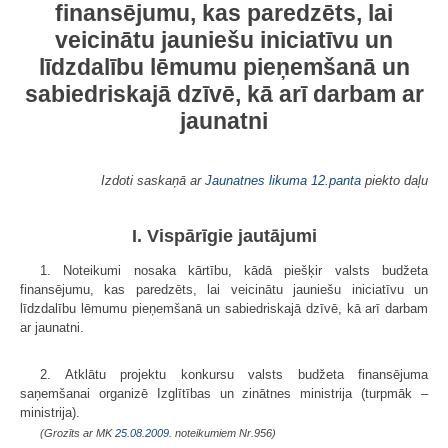
finansējumu, kas paredzēts, lai
veicinātu jauniešu iniciatīvu un
līdzdalību lēmumu pieņemšanā un
sabiedriskajā dzīvē, kā arī darbam ar
jaunatni
Izdoti saskaņā ar
Jaunatnes likuma
12.panta
piekto daļu
I. Vispārīgie jautājumi
1. Noteikumi nosaka kārtību, kādā piešķir valsts budžeta
finansējumu, kas paredzēts, lai veicinātu jauniešu iniciatīvu un
līdzdalību lēmumu pieņemšanā un sabiedriskajā dzīvē, kā arī darbam
ar jaunatni.
2. Atklātu projektu konkursu valsts budžeta finansējuma
saņemšanai organizē Izglītības un zinātnes ministrija (turpmāk –
ministrija).
(Grozīts ar MK
25.08.2009.
noteikumiem Nr.956)