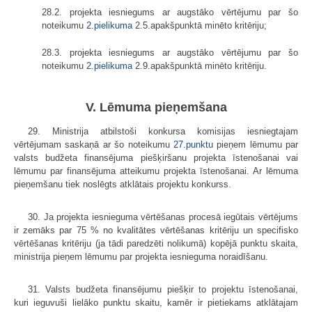
28.2. projekta iesniegums ar augstāko vērtējumu par šo
noteikumu
2.pielikuma
2.5.apakšpunktā minēto kritēriju;
28.3. projekta iesniegums ar augstāko vērtējumu par šo
noteikumu
2.pielikuma
2.9.apakšpunktā minēto kritēriju.
V. Lēmuma pieņemšana
29. Ministrija atbilstoši konkursa komisijas iesniegtajam
vērtējumam saskaņā ar šo noteikumu
27.punktu
pieņem lēmumu par
valsts budžeta finansējuma piešķiršanu projekta īstenošanai vai
lēmumu par finansējuma atteikumu projekta īstenošanai. Ar lēmuma
pieņemšanu tiek noslēgts atklātais projektu konkurss.
30. Ja projekta iesnieguma vērtēšanas procesā iegūtais vērtējums
ir zemāks par 75 % no kvalitātes vērtēšanas kritēriju un specifisko
vērtēšanas kritēriju (ja tādi paredzēti nolikumā) kopējā punktu skaita,
ministrija pieņem lēmumu par projekta iesnieguma noraidīšanu.
31. Valsts budžeta finansējumu piešķir to projektu īstenošanai,
kuri ieguvuši lielāko punktu skaitu, kamēr ir pietiekams atklātajam