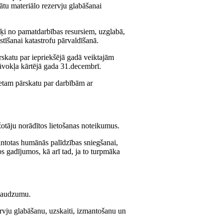
nātu materiālo rezervju glabāšanai
išķi no pamatdarbības resursiem, uzglabā,
stīšanai katastrofu pārvaldīšanā.
ārskatu par iepriekšējā gadā veiktajām
tāvokļa kārtējā gada 31.decembrī.
netam pārskatu par darbībām ar
ažotāju norādītos lietošanas noteikumus.
mantotas humānās palīdzības sniegšanai,
tos gadījumos, kā arī tad, ja to turpmāka
 daudzumu.
rvju glabāšanu, uzskaiti, izmantošanu un