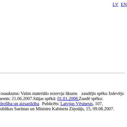
LV
EN
osaukums:
Valsts materiālo rezervju likums
zaudējis spēku
Izdevējs:
ņemts:
21.06.2007.
Stājas spēkā:
01.01.2008.
Zaudē spēku:
 drošība un aizsardzība
Publicēts:
Latvijas Vēstnesis
, 107,
ublikas Saeimas un Ministru Kabineta Ziņotājs, 15, 09.08.2007.