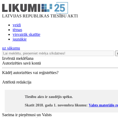
LATVIJAS REPUBLIKAS TIESĪBU AKTI
veidi
tēmas
visvairāk skatītie
jaunākie
uz sākumu
Izvērstā meklēšana
Autorizēties savā kontā
Kādēļ autorizēties vai reģistrēties?
Attēlotā redakcija
Tiesību akts ir zaudējis spēku.
Skatīt 2018. gada 1. novembra likumu:
Valsts materiālo r
Saeima ir pieņēmusi un Valsts