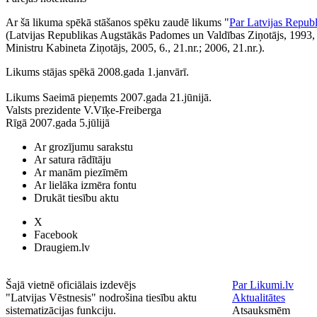
Ar šā likuma spēkā stāšanos spēku zaudē likums "
Par Latvijas Republ
(Latvijas Republikas Augstākās Padomes un Valdības Ziņotājs, 1993, 
Ministru Kabineta Ziņotājs, 2005, 6., 21.nr.; 2006, 21.nr.).
Likums stājas spēkā 2008.gada 1.janvārī.
Likums Saeimā pieņemts 2007.gada 21.jūnijā.
Valsts prezidente V.Vīķe-Freiberga
Rīgā 2007.gada 5.jūlijā
Ar grozījumu sarakstu
Ar satura rādītāju
Ar manām piezīmēm
Ar lielāka izmēra fontu
Drukāt tiesību aktu
X
Facebook
Draugiem.lv
Šajā vietnē oficiālais izdevējs
Par Likumi.lv
"Latvijas Vēstnesis" nodrošina tiesību aktu
Aktualitātes
sistematizācijas funkciju.
Atsauksmēm