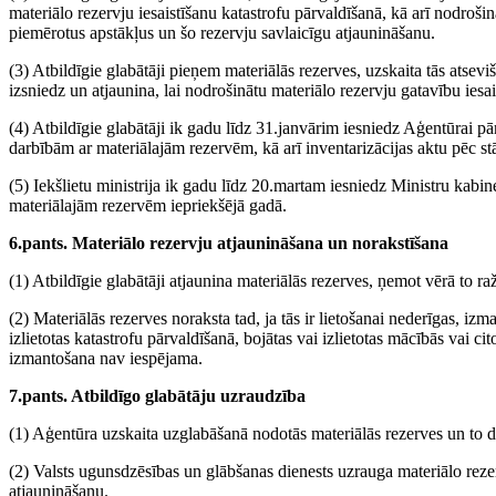
materiālo rezervju iesaistīšanu katastrofu pārvaldīšanā, kā arī nodroši
piemērotus apstākļus un šo rezervju savlaicīgu atjaunināšanu.
(3) Atbildīgie glabātāji pieņem materiālās rezerves, uzskaita tās atsev
izsniedz un atjaunina, lai nodrošinātu materiālo rezervju gatavību iesai
(4) Atbildīgie glabātāji ik gadu līdz 31.janvārim iesniedz Aģentūrai p
darbībām ar materiālajām rezervēm, kā arī inventarizācijas aktu pēc s
(5) Iekšlietu ministrija ik gadu līdz 20.martam iesniedz Ministru kabi
materiālajām rezervēm iepriekšējā gadā.
6.pants. Materiālo rezervju atjaunināšana un norakstīšana
(1) Atbildīgie glabātāji atjaunina materiālās rezerves, ņemot vērā to r
(2) Materiālās rezerves noraksta tad, ja tās ir lietošanai nederīgas, iz
izlietotas katastrofu pārvaldīšanā, bojātas vai izlietotas mācībās vai ci
izmantošana nav iespējama.
7.pants. Atbildīgo glabātāju uzraudzība
(1) Aģentūra uzskaita uzglabāšanā nodotās materiālās rezerves un to
(2) Valsts ugunsdzēsības un glābšanas dienests uzrauga materiālo reze
atjaunināšanu.