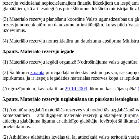
rezervju veidošanai nepieciešamajiem finanšu līdzekļiem un iespējami
glabātājiem, kā arī iesniegt šos priekšlikumus Iekšlietu ministrijai līd
(3) Materiālo rezervju plānošanu koordinē Valsts ugunsdzēsības un gl
rezervju nomenklatūru un daudzumu ar institūcijām, kuras pilda Valsts 
uzdevumus.
(4) Materiālo rezervju nomenklatūru un daudzumu apstiprina Ministru
4.pants. Materiālo rezervju iegāde
(1) Materiālo rezervju iegādi organizē Nodrošinājuma valsts aģentūr
(2) Šā likuma
3.panta
pirmajā daļā noteiktās institūcijas var, saskaņoj
iepirkumus, ja ir iespēja iegādāties materiālās rezerves kopā ar iepir
(Ar grozījumiem, kas izdarīti ar
29.10.2009
. likumu, kas stājas spēkā
5.pants. Materiālo rezervju uzglabāšana un pārskatu iesniegšana
(1) Aģentūra uzglabā materiālās rezerves vai nodod tās uzglabāšanā va
komersantiem — atbildīgajiem materiālo rezervju glabātājiem (turpmā
attiecīgu glabājuma līgumu ar atbildīgo glabātāju, ievērojot šā likuma
priekšlikumus.
(2) Atbildīgos glabātājus izvēlas tā, lai attiecīgajā valsts teritorijā var