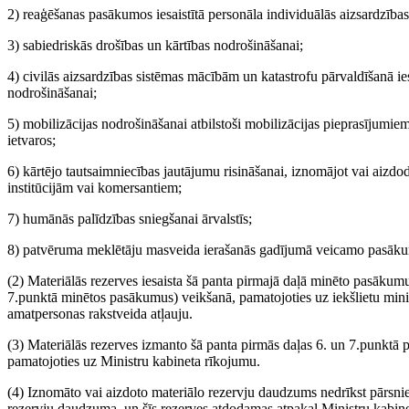
2) reaģēšanas pasākumos iesaistītā personāla individuālās aizsardzība
3) sabiedriskās drošības un kārtības nodrošināšanai;
4) civilās aizsardzības sistēmas mācībām un katastrofu pārvaldīšanā ie
nodrošināšanai;
5) mobilizācijas nodrošināšanai atbilstoši mobilizācijas pieprasījumie
ietvaros;
6) kārtējo tautsaimniecības jautājumu risināšanai, iznomājot vai aizdo
institūcijām vai komersantiem;
7) humānās palīdzības sniegšanai ārvalstīs;
8) patvēruma meklētāju masveida ierašanās gadījumā veicamo pasāku
(2) Materiālās rezerves iesaista šā panta pirmajā daļā minēto pasākum
7.punktā minētos pasākumus) veikšanā, pamatojoties uz iekšlietu minist
amatpersonas rakstveida atļauju.
(3) Materiālās rezerves izmanto šā panta pirmās daļas 6. un 7.punktā
pamatojoties uz Ministru kabineta rīkojumu.
(4) Iznomāto vai aizdoto materiālo rezervju daudzums nedrīkst pārsnieg
rezervju daudzuma, un šīs rezerves atdodamas atpakaļ Ministru kabine