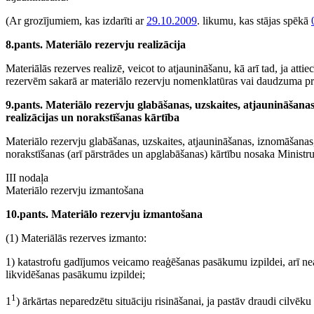
(Ar grozījumiem, kas izdarīti ar
29.10.2009
. likumu, kas stājas spēkā
8.pants. Materiālo rezervju realizācija
Materiālās rezerves realizē, veicot to atjaunināšanu, kā arī tad, ja att
rezervēm sakarā ar materiālo rezervju nomenklatūras vai daudzuma pr
9.pants. Materiālo rezervju glabāšanas, uzskaites, atjaunināšana
realizācijas un norakstīšanas kārtība
Materiālo rezervju glabāšanas, uzskaites, atjaunināšanas, iznomāšanas,
norakstīšanas (arī pārstrādes un apglabāšanas) kārtību nosaka Ministru
III nodaļa
Materiālo rezervju izmantošana
10.pants. Materiālo rezervju izmantošana
(1) Materiālās rezerves izmanto:
1) katastrofu gadījumos veicamo reaģēšanas pasākumu izpildei, arī ne
likvidēšanas pasākumu izpildei;
1
1
) ārkārtas neparedzētu situāciju risināšanai, ja pastāv draudi cilvēku 