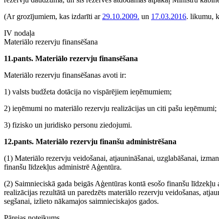
(Ar grozījumiem, kas izdarīti ar
29.10.2009.
un
17.03.2016
. likumu, 
IV nodaļa
Materiālo rezervju finansēšana
11.pants. Materiālo rezervju finansēšana
Materiālo rezervju finansēšanas avoti ir:
1) valsts budžeta dotācija no vispārējiem ieņēmumiem;
2) ieņēmumi no materiālo rezervju realizācijas un citi pašu ieņēmumi;
3) fizisko un juridisko personu ziedojumi.
12.pants. Materiālo rezervju finanšu administrēšana
(1) Materiālo rezervju veidošanai, atjaunināšanai, uzglabāšanai, izma
finanšu līdzekļus administrē Aģentūra.
(2) Saimnieciskā gada beigās Aģentūras kontā esošo finanšu līdzekļu a
realizācijas rezultātā un paredzēts materiālo rezervju veidošanas, at
segšanai, izlieto nākamajos saimnieciskajos gados.
Pārejas noteikums