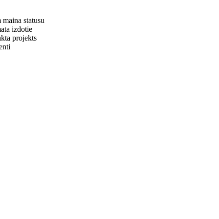
m maina statusu
ata izdotie
akta projekts
enti