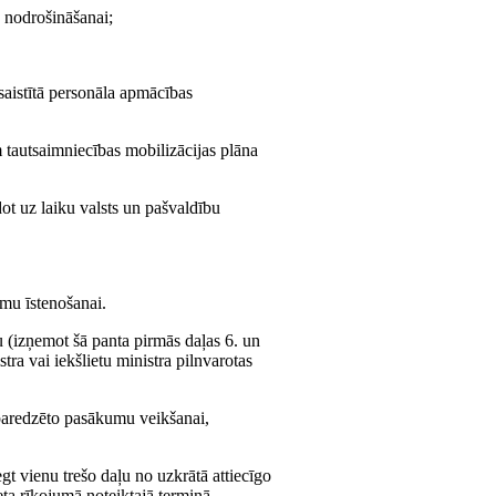
s nodrošināšanai;
saistītā personāla apmācības
m tautsaimniecības mobilizācijas plāna
dot uz laiku valsts un pašvaldību
mu īstenošanai.
u (izņemot šā panta pirmās daļas 6. un
ra vai iekšlietu ministra pilnvarotas
 paredzēto pasākumu veikšanai,
t vienu trešo daļu no uzkrātā attiecīgo
ta rīkojumā noteiktajā termiņā.