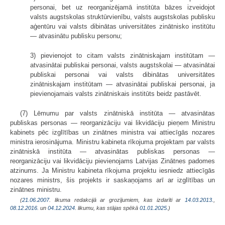
personai, bet uz reorganizējamā institūta bāzes izveidojot
valsts augstskolas struktūrvienību, valsts augstskolas publisku
aģentūru vai valsts dibinātas universitātes zinātnisko institūtu
— atvasinātu publisku personu;
3) pievienojot to citam valsts zinātniskajam institūtam —
atvasinātai publiskai personai, valsts augstskolai — atvasinātai
publiskai personai vai valsts dibinātas universitātes
zinātniskajam institūtam — atvasinātai publiskai personai, ja
pievienojamais valsts zinātniskais institūts beidz pastāvēt.
(7) Lēmumu par valsts zinātniskā institūta — atvasinātas
publiskas personas — reorganizāciju vai likvidāciju pieņem Ministru
kabinets pēc izglītības un zinātnes ministra vai attiecīgās nozares
ministra ierosinājuma. Ministru kabineta rīkojuma projektam par valsts
zinātniskā institūta — atvasinātas publiskas personas —
reorganizāciju vai likvidāciju pievienojams Latvijas Zinātnes padomes
atzinums. Ja Ministru kabineta rīkojuma projektu iesniedz attiecīgās
nozares ministrs, šis projekts ir saskaņojams arī ar izglītības un
zinātnes ministru.
(
21.06.2007
. likuma redakcijā ar grozījumiem, kas izdarīti ar
14.03.2013.
,
08.12.2016.
un
04.12.2024
. likumu, kas stājas spēkā
01.01.2025.
)