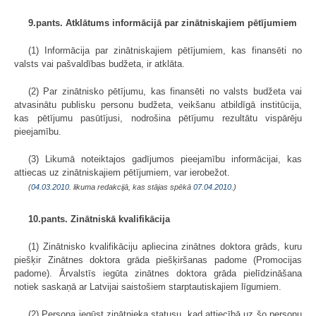
9.pants. Atklātums informācijā par zinātniskajiem pētījumiem
(1) Informācija par zinātniskajiem pētījumiem, kas finansēti no
valsts vai pašvaldības budžeta, ir atklāta.
(2) Par zinātnisko pētījumu, kas finansēti no valsts budžeta vai
atvasinātu publisku personu budžeta, veikšanu atbildīgā institūcija,
kas pētījumu pasūtījusi, nodrošina pētījumu rezultātu vispārēju
pieejamību.
(3) Likumā noteiktajos gadījumos pieejamību informācijai, kas
attiecas uz zinātniskajiem pētījumiem, var ierobežot.
(
04.03.2010
. likuma redakcijā, kas stājas spēkā
07.04.2010.
)
10.pants. Zinātniskā kvalifikācija
(1) Zinātnisko kvalifikāciju apliecina zinātnes doktora grāds, kuru
piešķir Zinātnes doktora grāda piešķiršanas padome (Promocijas
padome). Ārvalstīs iegūta zinātnes doktora grāda pielīdzināšana
notiek saskaņā ar Latvijai saistošiem starp­tautiskajiem līgumiem.
(2) Persona iegūst zinātnieka statusu, kad attiecībā uz šo personu