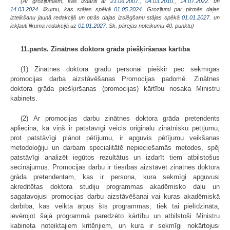
(Ar grozījumiem, kas izdarīti ar
21.06.2007.
,
04.03.2010.
,
14.07.2022.
un
14.03.2024
. likumu, kas stājas spēkā
01.05.2024.
Grozījumi par pirmās daļas
izteikšanu jaunā redakcijā un otrās daļas izslēgšanu stājas spēkā
01.01.2027.
un
iekļauti likuma redakcijā uz
01.01.2027.
Sk. pārejas noteikumu 40. punktu)
11.pants. Zinātnes doktora grāda piešķiršanas kārtība
(1) Zinātnes doktora grādu personai piešķir pēc sekmīgas
promocijas darba aizstāvēšanas Promocijas padomē. Zinātnes
doktora grāda piešķiršanas (promocijas) kārtību nosaka Ministru
kabinets.
(2) Ar promocijas darbu zinātnes doktora grāda pretendents
apliecina, ka viņš ir patstāvīgi veicis oriģinālu zinātnisku pētījumu,
prot patstāvīgi plānot pētījumu, ir apguvis pētījumu veikšanas
metodoloģiju un darbam specialitātē nepieciešamās metodes, spēj
patstāvīgi analizēt iegūtos rezultātus un izdarīt tiem atbilstošus
secinājumus. Promocijas darbu ir tiesības aizstāvēt zinātnes doktora
grāda pretendentam, kas ir persona, kura sekmīgi apguvusi
akreditētas doktora studiju programmas akadēmisko daļu un
sagatavojusi promocijas darbu aizstāvēšanai vai kuras akadēmiskā
darbība, kas veikta ārpus šīs programmas, tiek tai pielīdzināta,
ievērojot šajā programmā paredzēto kārtību un atbilstoši Ministru
kabineta noteiktajiem kritērijiem, un kura ir sekmīgi nokārtojusi