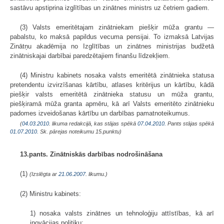
sastāvu apstiprina izglītības un zinātnes ministrs uz četriem gadiem.
(3) Valsts emeritētajam zinātniekam piešķir mūža grantu —
pabalstu, ko maksā papildus vecuma pensijai. To izmaksā Latvijas
Zinātņu akadēmija no Izglītības un zinātnes ministrijas budžetā
zinātniskajai darbībai paredzētajiem finanšu līdzekļiem.
(4) Ministru kabinets nosaka valsts emeritētā zinātnieka statusa
pretendentu izvirzīšanas kārtību, atlases kritērijus un kārtību, kādā
piešķir valsts emeritētā zinātnieka statusu un mūža grantu,
piešķiramā mūža granta apmēru, kā arī Valsts emeritēto zinātnieku
padomes izveidošanas kārtību un darbības pamatnoteikumus.
(
04.03.2010
. likuma redakcijā, kas stājas spēkā
07.04.2010.
Pants stājas spēkā
01.07.2010.
Sk. pārejas noteikumu 15.punktu)
13.pants. Zinātniskās darbības nodrošināšana
(1)
(Izslēgta ar
21.06.2007
. likumu.)
(2) Ministru kabinets:
1) nosaka valsts zinātnes un tehnoloģiju attīstības, kā arī
inovācijas politiku;