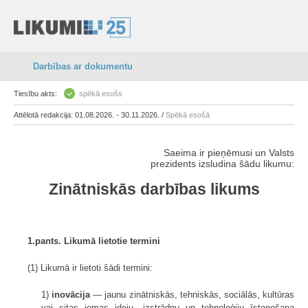
Darbības ar dokumentu
Tiesību akts:
spēkā esošs
Attēlotā redakcija: 01.08.2026. - 30.11.2026. /
Spēkā esošā
Saeima ir pieņēmusi un Valsts
prezidents izsludina šādu likumu:
Zinātniskās darbības likums
1.pants. Likumā lietotie termini
(1) Likumā ir lietoti šādi termini:
1)
inovācija
— jaunu zinātniskās, tehniskās, sociālās, kultūras
vai citas jomas ideju, izstrādņu un tehnoloģiju īstenošana