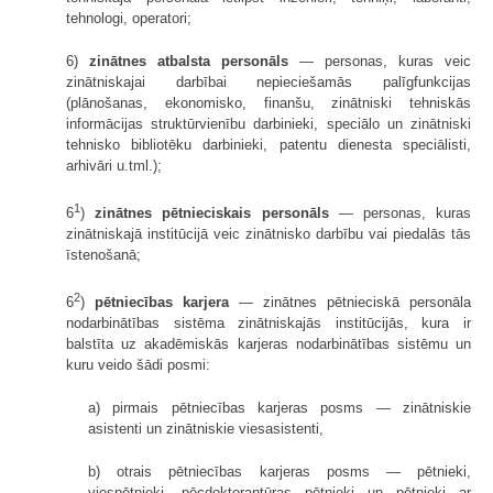
tehnologi, operatori;
6)
zinātnes atbalsta personāls
— personas, kuras veic
zinātniskajai darbībai nepieciešamās palīgfunkcijas
(plānošanas, ekonomisko, finanšu, zinātniski tehniskās
informācijas struktūrvienību darbinieki, speciālo un zinātniski
tehnisko bibliotēku darbinieki, patentu dienesta speciālisti,
arhivāri u.tml.);
1
6
)
zinātnes pētnieciskais personāls
— personas, kuras
zinātniskajā institūcijā veic zinātnisko darbību vai piedalās tās
īstenošanā;
2
6
)
pētniecības karjera
— zinātnes pētnieciskā personāla
nodarbinātības sistēma zinātniskajās institūcijās, kura ir
balstīta uz akadēmiskās karjeras nodarbinātības sistēmu un
kuru veido šādi posmi:
a) pirmais pētniecības karjeras posms — zinātniskie
asistenti un zinātniskie viesasistenti,
b) otrais pētniecības karjeras posms — pētnieki,
viespētnieki, pēcdoktorantūras pētnieki un pētnieki ar