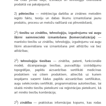
produktā vai pakalpojumā;
2)
pētniecība
— mērķtiecīga darbība ar zinātnes metodēm
iegūto faktu, teoriju un dabas likumu izmantošanai jaunu
produktu, procesu un metožu radīšanā vai pilnveidošanā;
1
2
)
tiesību uz zinātību, tehnoloģiju, izgudrojumu vai augu
šķirni saimnieciskā izmantošana (komercializācija)
—
mantisko tiesību uz zinātību, tehnoloģiju, izgudrojumu vai augu
šķirni atsavināšana vai izmantošana pret atlīdzību vai bez
atlīdzības;
2
2
)
tehnoloģiju tiesības
— zinātība, patenti, funkcionālie
modeļi, dizainparauga tiesības, pusvadītāju izstrādājumu
topogrāfijas, papildu aizsardzības sertifikāti medicīnas
produktiem vai citiem produktiem, attiecībā uz kuriem
iespējams saņemt šādus papildu aizsardzības sertifikātus,
augu selekcionāru sertifikāti, programmatūras autortiesības, tai
skaitā minēto tiesību pieteikumi vai reģistrācijas pieteikumi, kā
arī minēto tiesību kombinācija;
3
2
)
zinātība
— praktiskas informācijas kopums, kas rodas