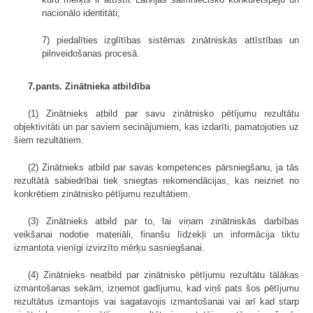
nacionālo identitāti;
7) piedalīties izglītības sistēmas zinātniskās attīstības un
pilnveidošanas procesā.
7.pants. Zinātnieka atbildība
(1) Zinātnieks atbild par savu zinātnisko pētījumu rezultātu
objektivitāti un par saviem secinājumiem, kas izdarīti, pamatojoties uz
šiem rezultātiem.
(2) Zinātnieks atbild par savas kompetences pārsniegšanu, ja tās
rezultātā sabiedrībai tiek sniegtas rekomendācijas, kas neizriet no
konkrētiem zinātnisko pētījumu rezultātiem.
(3) Zinātnieks atbild par to, lai viņam zinātniskās darbības
veikšanai nodotie materiāli, finanšu līdzekļi un informācija tiktu
izmantota vienīgi izvirzīto mērķu sasniegšanai.
(4) Zinātnieks neatbild par zinātnisko pētījumu rezultātu tālākas
izmantošanas sekām, izņemot gadījumu, kad viņš pats šos pētījumu
rezultātus izmantojis vai sagatavojis izmantošanai vai arī kad starp