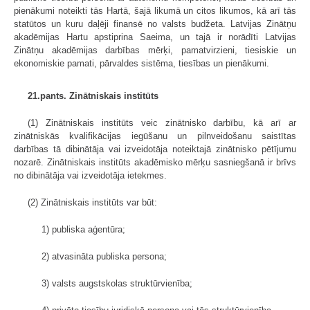
pienākumi noteikti tās Hartā, šajā likumā un citos likumos, kā arī tās
statūtos un kuru daļēji finansē no valsts budžeta. Latvijas Zinātņu
akadēmijas Hartu apstiprina Saeima, un tajā ir norādīti Latvijas
Zinātņu akadēmijas darbības mērķi, pamatvirzieni, tiesiskie un
ekonomiskie pamati, pārvaldes sistēma, tiesības un pienākumi.
21.pants. Zinātniskais institūts
(1) Zinātniskais institūts veic zinātnisko darbību, kā arī ar
zinātniskās kvalifikācijas iegūšanu un pilnveidošanu saistītas
darbības tā dibinātāja vai izveidotāja noteiktajā zinātnisko pētījumu
nozarē. Zinātniskais institūts akadēmisko mērķu sasniegšanā ir brīvs
no dibinātāja vai izveidotāja ietekmes.
(2) Zinātniskais institūts var būt:
1) publiska aģentūra;
2) atvasināta publiska persona;
3) valsts augstskolas struktūrvienība;