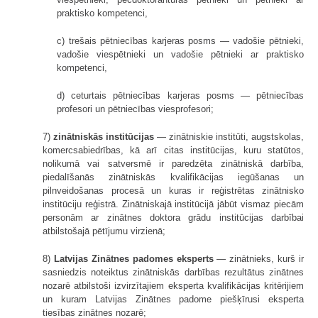
praktisko kompetenci,
c) trešais pētniecības karjeras posms — vadošie pētnieki,
vadošie viespētnieki un vadošie pētnieki ar praktisko
kompetenci,
d) ceturtais pētniecības karjeras posms — pētniecības
profesori un pētniecības viesprofesori;
7)
zinātniskās institūcijas
— zinātniskie institūti, augstskolas,
komercsabiedrības, kā arī citas institūcijas, kuru statūtos,
nolikumā vai satversmē ir paredzēta zinātniskā darbība,
piedalīšanās zinātniskās kvalifikācijas iegūšanas un
pilnveidošanas procesā un kuras ir reģistrētas zinātnisko
institūciju reģistrā. Zinātniskajā institūcijā jābūt vismaz piecām
personām ar zinātnes doktora grādu institūcijas darbībai
atbilstošajā pētījumu virzienā;
8)
Latvijas Zinātnes padomes eksperts
— zinātnieks, kurš ir
sasniedzis noteiktus zinātniskās darbības rezultātus zinātnes
nozarē atbilstoši izvirzītajiem eksperta kvalifikācijas kritērijiem
un kuram Latvijas Zinātnes padome piešķīrusi eksperta
tiesības zinātnes nozarē;