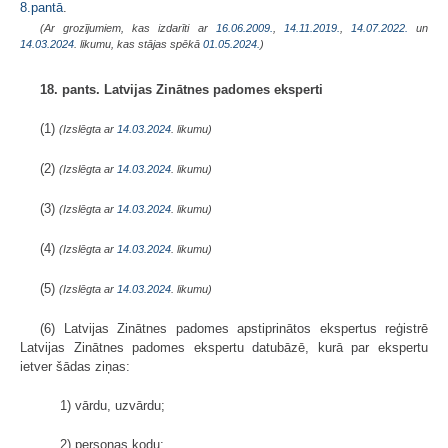
8.pantā
.
(Ar grozījumiem, kas izdarīti ar
16.06.2009.
,
14.11.2019.
,
14.07.2022.
un
14.03.2024
. likumu, kas stājas spēkā
01.05.2024.
)
18. pants. Latvijas Zinātnes padomes eksperti
(1)
(Izslēgta ar
14.03.2024
. likumu)
(2)
(Izslēgta ar
14.03.2024
. likumu)
(3)
(Izslēgta ar
14.03.2024
. likumu)
(4)
(Izslēgta ar
14.03.2024
. likumu)
(5)
(Izslēgta ar
14.03.2024
. likumu)
(6) Latvijas Zinātnes padomes apstiprinātos ekspertus reģistrē
Latvijas Zinātnes padomes ekspertu datubāzē, kurā par ekspertu
ietver šādas ziņas:
1) vārdu, uzvārdu;
2) personas kodu;