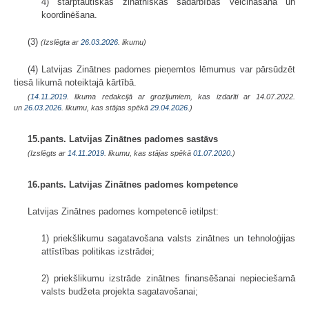
4) starptautiskās zinātniskās sadarbības veicināšana un
koordinēšana.
(3)
(Izslēgta ar
26.03.2026
. likumu)
(4) Latvijas Zinātnes padomes pieņemtos lēmumus var pārsūdzēt
tiesā likumā noteiktajā kārtībā.
(
14.11.2019
. likuma redakcijā ar grozījumiem, kas izdarīti ar 14.07.2022.
un
26.03.2026
. likumu, kas stājas spēkā
29.04.2026.
)
15.pants. Latvijas Zinātnes padomes sastāvs
(Izslēgts ar
14.11.2019
. likumu, kas stājas spēkā
01.07.2020.
)
16.pants. Latvijas Zinātnes padomes kompetence
Latvijas Zinātnes padomes kompetencē ietilpst:
1) priekšlikumu sagatavošana valsts zinātnes un tehnoloģijas
attīstības politikas izstrādei;
2) priekšlikumu izstrāde zinātnes finansēšanai nepieciešamā
valsts budžeta projekta sagatavošanai;