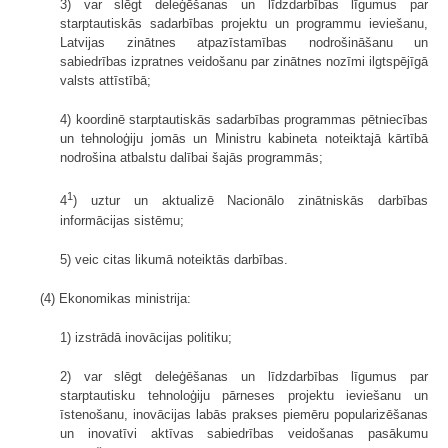
3) var slēgt deleģēšanas un līdzdarbības līgumus par
starptautiskās sadarbības projektu un programmu ieviešanu,
Latvijas zinātnes atpazīstamības nodrošināšanu un
sabiedrības izpratnes veidošanu par zinātnes nozīmi ilgtspējīgā
valsts attīstībā;
4) koordinē starptautiskās sadarbības programmas pētniecības
un tehnoloģiju jomās un Ministru kabineta noteiktajā kārtībā
nodrošina atbalstu dalībai šajās programmās;
1
4
) uztur un aktualizē Nacionālo zinātniskās darbības
informācijas sistēmu;
5) veic citas likumā noteiktās darbības.
(4) Ekonomikas ministrija:
1) izstrādā inovācijas politiku;
2) var slēgt deleģēšanas un līdzdarbības līgumus par
starptautisku tehnoloģiju pārneses projektu ieviešanu un
īstenošanu, inovācijas labās prakses piemēru popularizēšanas
un inovatīvi aktīvas sabiedrības veidošanas pasākumu