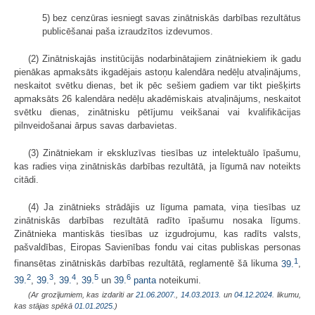
5) bez cenzūras iesniegt savas zinātniskās darbības rezultātus
publicēšanai paša izraudzītos izdevumos.
(2) Zinātniskajās institūcijās nodarbinātajiem zinātniekiem ik gadu
pienākas apmaksāts ikgadējais astoņu kalendāra nedēļu atvaļinājums,
neskaitot svētku dienas, bet ik pēc sešiem gadiem var tikt piešķirts
apmaksāts 26 kalendāra nedēļu akadēmiskais atvaļinājums, neskaitot
svētku dienas, zinātnisku pētījumu veikšanai vai kvalifikācijas
pilnveidošanai ārpus savas darbavietas.
(3) Zinātniekam ir ekskluzīvas tiesības uz intelektuālo īpašumu,
kas radies viņa zinātniskās darbības rezultātā, ja līgumā nav noteikts
citādi.
(4) Ja zinātnieks strādājis uz līguma pamata, viņa tiesības uz
zinātniskās darbības rezultātā radīto īpašumu nosaka līgums.
Zinātnieka mantiskās tiesības uz izgudrojumu, kas radīts valsts,
pašvaldības, Eiropas Savienības fondu vai citas publiskas personas
1
finansētas zinātniskās darbības rezultātā, reglamentē šā likuma
39.
,
2
3
4
5
6
39.
,
39.
,
39.
,
39.
un
39.
panta
noteikumi.
(Ar grozījumiem, kas izdarīti ar
21.06.2007.
,
14.03.2013.
un
04.12.2024
. likumu,
kas stājas spēkā
01.01.2025.
)