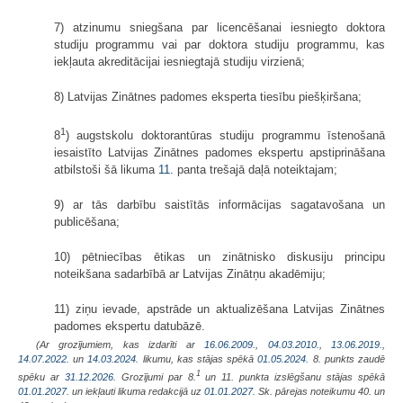
7) atzinumu sniegšana par licencēšanai iesniegto doktora
studiju programmu vai par doktora studiju programmu, kas
iekļauta akreditācijai iesniegtajā studiju virzienā;
8) Latvijas Zinātnes padomes eksperta tiesību piešķiršana;
1
8
) augstskolu doktorantūras studiju programmu īstenošanā
iesaistīto Latvijas Zinātnes padomes ekspertu apstiprināšana
atbilstoši šā likuma
11.
panta trešajā daļā noteiktajam;
9) ar tās darbību saistītās informācijas sagatavošana un
publicēšana;
10) pētniecības ētikas un zinātnisko diskusiju principu
noteikšana sadarbībā ar Latvijas Zinātņu akadēmiju;
11) ziņu ievade, apstrāde un aktualizēšana Latvijas Zinātnes
padomes ekspertu datubāzē.
(Ar grozījumiem, kas izdarīti ar
16.06.2009.
,
04.03.2010.
,
13.06.2019.
,
14.07.2022.
un
14.03.2024
. likumu, kas stājas spēkā
01.05.2024.
8. punkts zaudē
1
spēku ar
31.12.2026.
Grozījumi par 8.
un 11. punkta izslēgšanu stājas spēkā
01.01.2027.
un iekļauti likuma redakcijā uz
01.01.2027.
Sk. pārejas noteikumu 40. un