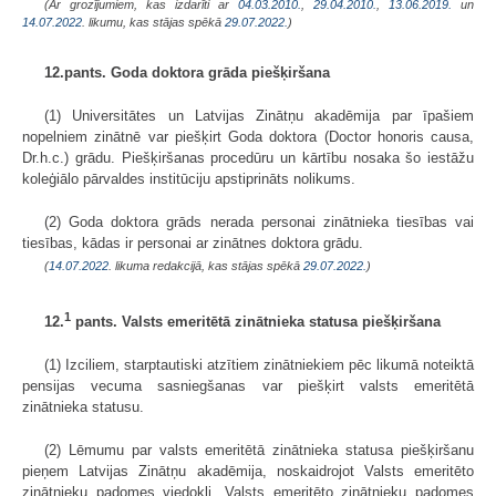
(Ar grozījumiem, kas izdarīti ar
04.03.2010.
,
29.04.2010.
,
13.06.2019.
un
14.07.2022
. likumu, kas stājas spēkā
29.07.2022.
)
12.pants. Goda doktora grāda piešķiršana
(1) Universitātes un Latvijas Zinātņu akadēmija par īpašiem
nopelniem zinātnē var piešķirt Goda doktora (Doctor honoris causa,
Dr.h.c.) grādu. Piešķiršanas procedūru un kārtību nosaka šo iestāžu
koleģiālo pārvaldes institūciju apstiprināts nolikums.
(2) Goda doktora grāds nerada personai zinātnieka tiesības vai
tiesības, kādas ir personai ar zinātnes doktora grādu.
(
14.07.2022
. likuma redakcijā, kas stājas spēkā
29.07.2022.
)
1
12.
pants. Valsts emeritētā zinātnieka statusa piešķiršana
(1) Izciliem, starptautiski atzītiem zinātniekiem pēc likumā noteiktā
pensijas vecuma sasniegšanas var piešķirt valsts emeritētā
zinātnieka statusu.
(2) Lēmumu par valsts emeritētā zinātnieka statusa piešķiršanu
pieņem Latvijas Zinātņu akadēmija, noskaidrojot Valsts emeritēto
zinātnieku padomes viedokli. Valsts emeritēto zinātnieku padomes