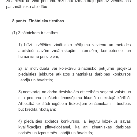
zinātnieku un viņa pētījumu rezultātu izmantotāju pastāv vienošanās
par zinātnieka atbildību.
8.pants. Zinātnieka tiesības
(1) Zinātniekam ir tiesības:
1) brīvi izvēlēties zinātnisko pētījumu virzienu un metodes
atbilstoši savām zinātniskajām interesēm, kompetencei un
humānisma principiem;
2) ar individuālu vai kolektīvu zinātnisko pētījumu projektu
piedalīties jebkuros atklātos zinātniskās darbības konkursos
Latvijā un ārvalstīs;
3) neatkarīgi no darba tiesiskajām attiecībām saņemt valsts un
citu personu piešķirto finansējumu likumā noteiktajā kārtībā.
Attiecībā uz šādi iegūtiem līdzekļiem zinātniekam ir tiesības
būt kredīta rīkotājam;
4) piedalīties atklātos konkursos, lai iegūtu līdzekļus savas
kvalifikācijas pilnveidošanai, kā arī zinātniskās darbības
norisēs un izpausmēs Latvijā un ārvalstīs;