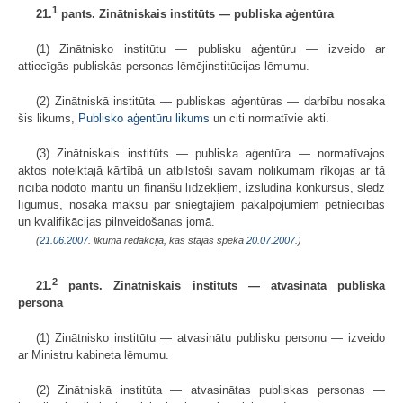
1
21.
pants. Zinātniskais institūts — publiska aģentūra
(1) Zinātnisko institūtu — publisku aģentūru — izveido ar
attiecīgās publiskās personas lēmējinstitūcijas lēmumu.
(2) Zinātniskā institūta — publiskas aģentūras — darbību nosaka
šis likums,
Publisko aģentūru likums
un citi normatīvie akti.
(3) Zinātniskais institūts — publiska aģentūra — normatīvajos
aktos noteiktajā kārtībā un atbilstoši savam nolikumam rīkojas ar tā
rīcībā nodoto mantu un finanšu līdzekļiem, izsludina konkursus, slēdz
līgumus, nosaka maksu par sniegtajiem pakalpojumiem pētniecības
un kvalifikācijas pilnveidošanas jomā.
(
21.06.2007
. likuma redakcijā, kas stājas spēkā
20.07.2007.
)
2
21.
pants. Zinātniskais institūts — atvasināta publiska
persona
(1) Zinātnisko institūtu — atvasinātu publisku personu — izveido
ar Ministru kabineta lēmumu.
(2) Zinātniskā institūta — atvasinātas publiskas personas —