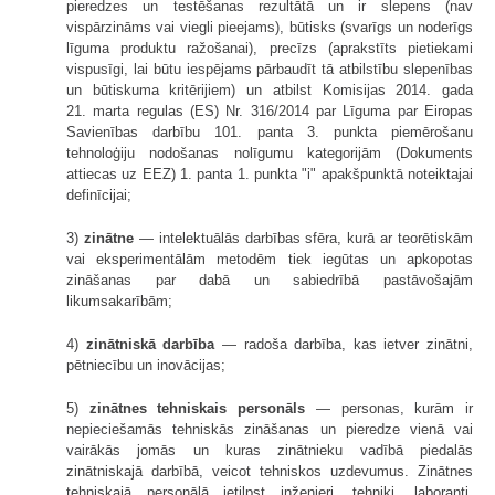
pieredzes un testēšanas rezultātā un ir slepens (nav
vispārzināms vai viegli pieejams), būtisks (svarīgs un noderīgs
līguma produktu ražošanai), precīzs (aprakstīts pietiekami
vispusīgi, lai būtu iespējams pārbaudīt tā atbilstību slepenības
un būtiskuma kritērijiem) un atbilst Komisijas 2014. gada
21. marta regulas (ES) Nr. 316/2014 par Līguma par Eiropas
Savienības darbību 101. panta 3. punkta piemērošanu
tehnoloģiju nodošanas nolīgumu kategorijām (Dokuments
attiecas uz EEZ) 1. panta 1. punkta "i" apakšpunktā noteiktajai
definīcijai;
3)
zinātne
— intelektuālās darbības sfēra, kurā ar teorētiskām
vai eksperimentālām metodēm tiek iegūtas un apkopotas
zināšanas par dabā un sabiedrībā pastāvošajām
likumsakarībām;
4)
zinātniskā darbība
— radoša darbība, kas ietver zinātni,
pētniecību un inovācijas;
5)
zinātnes tehniskais personāls
— personas, kurām ir
nepieciešamās tehniskās zināšanas un pieredze vienā vai
vairākās jomās un kuras zinātnieku vadībā piedalās
zinātniskajā darbībā, veicot tehniskos uzdevumus. Zinātnes
tehniskajā personālā ietilpst inženieri, tehniķi, laboranti,