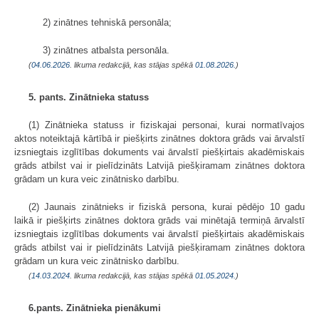
2) zinātnes tehniskā personāla;
3) zinātnes atbalsta personāla.
(
04.06.2026
. likuma redakcijā, kas stājas spēkā
01.08.2026.
)
5. pants. Zinātnieka statuss
(1) Zinātnieka statuss ir fiziskajai personai, kurai normatīvajos
aktos noteiktajā kārtībā ir piešķirts zinātnes doktora grāds vai ārvalstī
izsniegtais izglītības dokuments vai ārvalstī piešķirtais akadēmiskais
grāds atbilst vai ir pielīdzināts Latvijā piešķiramam zinātnes doktora
grādam un kura veic zinātnisko darbību.
(2) Jaunais zinātnieks ir fiziskā persona, kurai pēdējo 10 gadu
laikā ir piešķirts zinātnes doktora grāds vai minētajā termiņā ārvalstī
izsniegtais izglītības dokuments vai ārvalstī piešķirtais akadēmiskais
grāds atbilst vai ir pielīdzināts Latvijā piešķiramam zinātnes doktora
grādam un kura veic zinātnisko darbību.
(
14.03.2024
. likuma redakcijā, kas stājas spēkā
01.05.2024.
)
6.pants. Zinātnieka pienākumi