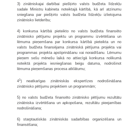
3) zinātniskajai darbībai piešķirto valsts budžeta līdzekļu
sadale Ministru kabineta noteiktajā kārtībā, kā arī atzinumu
sniegšana par piešķirto valsts budžeta līdzekļu izlietojuma
zinātnisko lietderību;
4) konkursa kārtībā pieteikto no valsts budžeta finansēto
zinātnisko pētījumu projektu un programmu izvērtēšana un
lēmuma pieņemšana par konkursa kārtībā pieteikta un no
valsts budžeta finansējama zinātniskā pētījuma projekta vai
programmas projekta apstiprināšanu vai noraidīšanu. Lēmumu
pieņem sešu mēnešu laikā no attiecīgā konkursa nolikumā
noteiktā projekta iesniegšanas beigu datuma, nodrošinot
lēmuma pieņemšanas procesa atklātumu;
1
4
) neatkarīgas zinātniskās ekspertīzes nodrošināšana
zinātnisko pētījumu projektiem un programmām;
5) no valsts budžeta finansēto zinātnisko pētījumu rezultātu
zinātniska izvērtēšana un apkopošana, rezultātu pieejamības
nodrošināšana;
6) starptautiskās zinātniskās sadarbības organizēšana un
finansēšana;