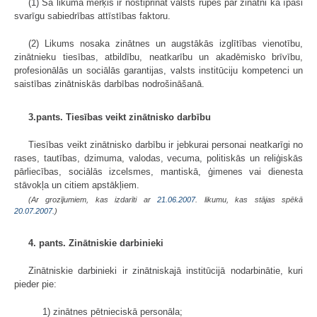
(1) Šā likuma mērķis ir nostiprināt valsts rūpes par zinātni kā īpaši
svarīgu sabiedrības attīstības faktoru.
(2) Likums nosaka zinātnes un augstākās izglītības vienotību,
zinātnieku tiesības, atbildību, neatkarību un akadēmisko brīvību,
profesionālās un sociālās garantijas, valsts institūciju kompetenci un
saistības zinātniskās darbības nodrošināšanā.
3.pants. Tiesības veikt zinātnisko darbību
Tiesības veikt zinātnisko darbību ir jebkurai personai neatkarīgi no
rases, tautības, dzimuma, valodas, vecuma, politiskās un reliģiskās
pārliecības, sociālās izcelsmes, mantiskā, ģimenes vai dienesta
stāvokļa un citiem apstākļiem.
(Ar grozījumiem, kas izdarīti ar
21.06.2007
. likumu, kas stājas spēkā
20.07.2007.
)
4. pants.
Zinātniskie darbinieki
Zinātniskie darbinieki ir zinātniskajā institūcijā nodarbinātie, kuri
pieder pie:
1) zinātnes pētnieciskā personāla;