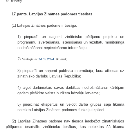
43. punktu)
17.pants. Latvijas Zinātnes padomes tiesības
(1) Latvijas Zinātnes padome ir tiesīga:
1) pieprasīt un saņemt zinātnisko pētījumu projektu un
programmu izvērtēšanas, īstenošanas un rezultātu monitoringa
nodrošināšanai nepieciešamo informāciju;
2)
(izslēgts ar
14.03.2024
. likumu);
3) pieprasīt un saņemt publisku informāciju, kura attiecas uz
zinātnisko darbību Latvijas Republikā;
4) algot darbiniekus savas darbības nodrošināšanai kārtējam
gadam piešķirto valsts budžeta līdzekļu ietvaros;
5) pieaicināt ekspertus un veidot darba grupas šajā likumā
noteikto Latvijas Zinātnes padomes funkciju izpildei.
(2) Latvijas Zinātnes padome nav tiesīga ierobežot zinātniskajos
pētījumos iesais­tīto zinātnieku tiesības, kas noteiktas šā likuma