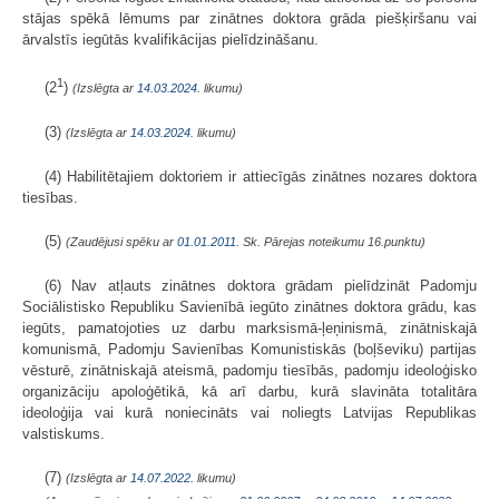
stājas spēkā lēmums par zinātnes doktora grāda piešķiršanu vai
ārvalstīs iegūtās kvalifikācijas pielīdzināšanu.
1
(2
)
(Izslēgta ar
14.03.2024
. likumu)
(3)
(Izslēgta ar
14.03.2024
. likumu)
(4) Habilitētajiem doktoriem ir attiecīgās zinātnes nozares doktora
tiesības.
(5)
(Zaudējusi spēku ar
01.01.2011.
Sk. Pārejas noteikumu 16.punktu)
(6) Nav atļauts zinātnes doktora grādam pielīdzināt Padomju
Sociālistisko Republiku Savienībā iegūto zinātnes doktora grādu, kas
iegūts, pamatojoties uz darbu marksismā-ļeņinismā, zinātniskajā
komunismā, Padomju Savienības Komunistiskās (boļševiku) partijas
vēsturē, zinātniskajā ateismā, padomju tiesībās, padomju ideoloģisko
organizāciju apoloģētikā, kā arī darbu, kurā slavināta totalitāra
ideoloģija vai kurā noniecināts vai noliegts Latvijas Republikas
valstiskums.
(7)
(Izslēgta ar
14.07.2022
. likumu)