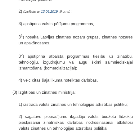
2)
;
(izslēgts ar
13.06.2019
. likumu)
3) apstiprina valsts pētījumu programmas;
1
3
) nosaka Latvijas zinātnes nozaru grupas, zinātnes nozares
un apakšnozares;
2
3
) apstiprina atbalsta programmas tiesību uz zinātību,
tehnoloģiju, izgudrojumu vai augu šķirni saimnieciskajai
izmantošanai (komercializācijai);
4) veic citas šajā likumā noteiktās darbības.
(3) Izglītības un zinātnes ministrija:
1) izstrādā valsts zinātnes un tehnoloģijas attīstības politiku;
2) sagatavo pieprasījumu ikgadējo valsts budžeta līdzekļu
piešķiršanai zinātniskās darbības nodrošināšanai atbilstoši
valsts zinātnes un tehnoloģijas attīstības politikai;