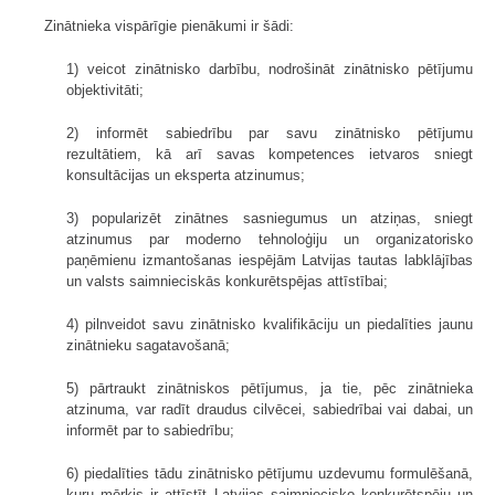
Zinātnieka vispārīgie pienākumi ir šādi:
1) veicot zinātnisko darbību, nodrošināt zinātnisko pētījumu
objektivitāti;
2) informēt sabiedrību par savu zinātnisko pētījumu
rezultātiem, kā arī savas kompetences ietvaros sniegt
konsultācijas un eksperta atzinumus;
3) popularizēt zinātnes sasniegumus un atziņas, sniegt
atzinumus par moderno tehnoloģiju un organizatorisko
paņēmienu izmantošanas iespējām Latvijas tautas labklājības
un valsts saimnieciskās konkurētspējas attīstībai;
4) pilnveidot savu zinātnisko kvalifikāciju un piedalīties jaunu
zinātnieku sagatavošanā;
5) pārtraukt zinātniskos pētījumus, ja tie, pēc zinātnieka
atzinuma, var radīt draudus cilvēcei, sabiedrībai vai dabai, un
informēt par to sabiedrību;
6) piedalīties tādu zinātnisko pētījumu uzdevumu formulēšanā,
kuru mērķis ir attīstīt Latvijas saimniecisko konkurētspēju un