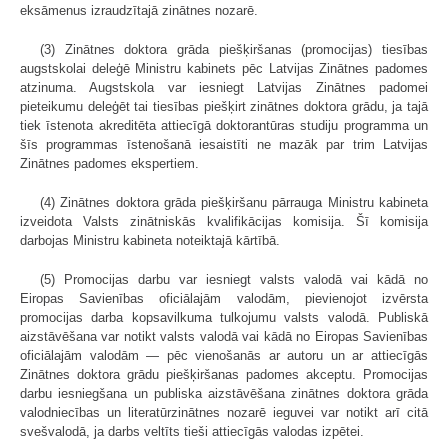
eksāmenus izraudzītajā zinātnes nozarē.
(3) Zinātnes doktora grāda piešķiršanas (promocijas) tiesības
augstskolai deleģē Ministru kabinets pēc Latvijas Zinātnes padomes
atzinuma. Augstskola var iesniegt Latvijas Zinātnes padomei
pieteikumu deleģēt tai tiesības piešķirt zinātnes doktora grādu, ja tajā
tiek īstenota akreditēta attiecīgā doktorantūras studiju programma un
šīs programmas īstenošanā iesaistīti ne mazāk par trim Latvijas
Zinātnes padomes ekspertiem.
(4) Zinātnes doktora grāda piešķiršanu pārrauga Ministru kabineta
izveidota Valsts zinātniskās kvalifikācijas komisija. Šī komisija
darbojas Ministru kabineta noteiktajā kārtībā.
(5) Promocijas darbu var iesniegt valsts valodā vai kādā no
Eiropas Savienības oficiālajām valodām, pievienojot izvērsta
promocijas darba kopsavilkuma tulkojumu valsts valodā. Publiskā
aizstāvēšana var notikt valsts valodā vai kādā no Eiropas Savienības
oficiālajām valodām — pēc vienošanās ar autoru un ar attiecīgās
Zinātnes doktora grādu piešķiršanas padomes akceptu. Promocijas
darbu iesniegšana un publiska aizstāvēšana zinātnes doktora grāda
valodniecības un literatūrzinātnes nozarē ieguvei var notikt arī citā
svešvalodā, ja darbs veltīts tieši attiecīgās valodas izpētei.