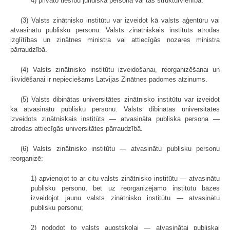
4) privāto tiesību juridiskā persona vai tās struktūrvienība.
(3) Valsts zinātnisko institūtu var izveidot kā valsts aģentūru vai
atvasinātu publisku personu. Valsts zinātniskais institūts atrodas
izglītības un zinātnes ministra vai attiecīgās nozares ministra
pārraudzībā.
(4) Valsts zinātnisko institūtu izveidošanai, reorganizēšanai un
likvidēšanai ir nepieciešams Latvijas Zinātnes padomes atzinums.
(5) Valsts dibinātas universitātes zinātnisko institūtu var izveidot
kā atvasinātu publisku personu. Valsts dibinātas universitātes
izveidots zinātniskais institūts — atvasināta publiska persona —
atrodas attiecīgās universitātes pārraudzībā.
(6) Valsts zinātnisko institūtu — atvasinātu publisku personu
reorganizē:
1) apvienojot to ar citu valsts zinātnisko institūtu — atvasinātu
publisku personu, bet uz reorganizējamo institūtu bāzes
izveidojot jaunu valsts zinātnisko institūtu — atvasinātu
publisku personu;
2) nododot to valsts augstskolai — atvasinātai publiskai