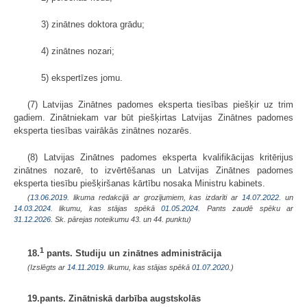
3) zinātnes doktora grādu;
4) zinātnes nozari;
5) ekspertīzes jomu.
(7) Latvijas Zinātnes padomes eksperta tiesības piešķir uz trim
gadiem. Zinātniekam var būt piešķirtas Latvijas Zinātnes padomes
eksperta tiesības vairākās zinātnes nozarēs.
(8) Latvijas Zinātnes padomes eksperta kvalifikācijas kritērijus
zinātnes nozarē, to izvērtēšanas un Latvijas Zinātnes padomes
eksperta tiesību piešķiršanas kārtību nosaka Ministru kabinets.
(
13.06.2019
. likuma redakcijā ar grozījumiem, kas izdarīti ar
14.07.2022.
un
14.03.2024
. likumu, kas stājas spēkā
01.05.2024.
Pants zaudē spēku ar
31.12.2026.
Sk. pārejas noteikumu 43. un 44. punktu)
1
18.
pants. Studiju un zinātnes administrācija
(Izslēgts ar
14.11.2019
. likumu, kas stājas spēkā
01.07.2020.
)
19.pants. Zinātniskā darbība augstskolās