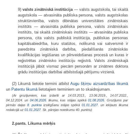
9)
valsts zinātniskā institūcija
— valsts augstskola, tai skaitā
augstskola — atvasināta publiska persona, valsts augstskolas
struktūrvienība, valsts dibinātas universitātes zinātniskais
institūts — atvasināta publiska persona, valsts zinātniskais
institūts, tai skaitā zinātniskais institūts — atvasināta publiska
persona, cita valsts publiskā institūcija, publiskas personas
kapitālsabiedrība, kuru statūtos, nolikumā vai satversmē ir
paredzēta zinātniskā darbība, piedalīšanās zinātniskās
kvalifikācijas iegūšanas un pilnveidošanas procesā un kuras ir
reģistrētas zinātnisko institūciju reģistrā. Valsts zinātniskajā
institūcijā jābūt vismaz piecām personām ar zinātnes doktora
grādu institūcijas darbībai atbilstošajā pētījumu virzienā.
(2) Likumā lietotie termini atbilst
Augu šķirņu aizsardzības likumā
un
Patentu likumā
lietotajiem terminiem un to skaidrojumam.
(Ar grozījumiem, kas izdarīti ar 14.03.2013., 13.06.2019., 14.07.2022.,
04.12.2024. un
04.06.2026
. likumu, kas stājas spēkā
01.08.2026.
Grozījums par
pirmās daļas
8. punkta
izslēgšanu stājas spēkā
01.01.2027.
un iekļauts likuma
redakcijā uz
01.01.2027.
Sk. pārejas noteikumu 40. punktu)
2.pants. Likuma mērķis