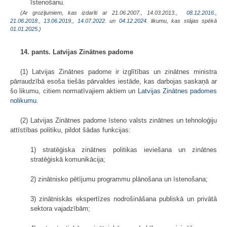
īstenošanu.
(Ar grozījumiem, kas izdarīti ar 21.06.2007., 14.03.2013.,
08.12.2016.
,
21.06.2018.
,
13.06.2019.
,
14.07.2022.
un
04.12.2024
. likumu, kas stājas spēkā
01.01.2025.
)
14. pants. Latvijas Zinātnes padome
(1) Latvijas Zinātnes padome ir izglītības un zinātnes ministra
pārraudzībā esoša tiešās pārvaldes iestāde, kas darbojas saskaņā ar
šo likumu, citiem normatīvajiem aktiem un
Latvijas Zinātnes padomes
nolikumu
.
(2) Latvijas Zinātnes padome īsteno valsts zinātnes un tehnoloģiju
attīstības politiku, pildot šādas funkcijas:
1) stratēģiska zinātnes politikas ieviešana un zinātnes
stratēģiskā komunikācija;
2) zinātnisko pētījumu programmu plānošana un īstenošana;
3) zinātniskās ekspertīzes nodrošināšana publiskā un privātā
sektora vajadzībām;