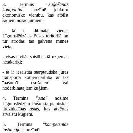
3. Termins
"kuģošanas
kompānija"
nozīmē jebkuru
ekonomisko vienību, kas atbilst
šādiem nosacījumiem:
- tā ir dibināta vienas
Līgumslēdzējas Puses teritorijā un
tur atrodas tās galvenā mītnes
vieta;
- visas civilās saistības tā uzņemas
neatkarīgi;
- tā ir iesaistīta starptautiskā jūras
transporta komercdarbībā ar tās
īpašumā esošajiem vai
nodarbinātajiem kuģiem.
4. Termins
"osta"
nozīmē
Līgumslēdzēju Pušu starptautiskās
tirdzniecības ostas, kas atvērtas
ārvalstu kuģiem.
5. Termins
"kompetentās
institūcijas"
nozīmē: