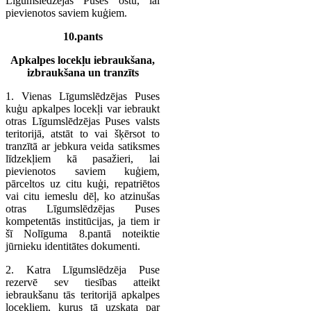
Līgumslēdzējas Puses ostu, lai
pievienotos saviem kuģiem.
10.pants
Apkalpes locekļu iebraukšana,
izbraukšana un tranzīts
1. Vienas Līgumslēdzējas Puses
kuģu apkalpes locekļi var iebraukt
otras Līgumslēdzējas Puses valsts
teritorijā, atstāt to vai šķērsot to
tranzītā ar jebkura veida satiksmes
līdzekļiem kā pasažieri, lai
pievienotos saviem kuģiem,
pārceltos uz citu kuģi, repatriētos
vai citu iemeslu dēļ, ko atzinušas
otras Līgumslēdzējas Puses
kompetentās institūcijas, ja tiem ir
šī Nolīguma 8.pantā noteiktie
jūrnieku identitātes dokumenti.
2. Katra Līgumslēdzēja Puse
rezervē sev tiesības atteikt
iebraukšanu tās teritorijā apkalpes
locekļiem, kurus tā uzskata par