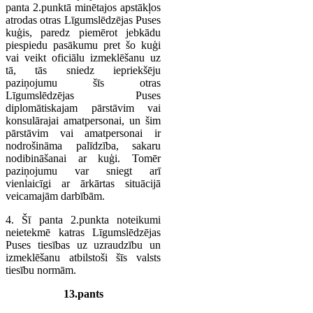
panta 2.punktā minētajos apstākļos
atrodas otras Līgumslēdzējas Puses
kuģis, paredz piemērot jebkādu
piespiedu pasākumu pret šo kuģi
vai veikt oficiālu izmeklēšanu uz
tā, tās sniedz iepriekšēju
paziņojumu šīs otras
Līgumslēdzējas Puses
diplomātiskajam pārstāvim vai
konsulārajai amatpersonai, un šim
pārstāvim vai amatpersonai ir
nodrošināma palīdzība, sakaru
nodibināšanai ar kuģi. Tomēr
paziņojumu var sniegt arī
vienlaicīgi ar ārkārtas situācijā
veicamajām darbībām.
4. Šī panta 2.punkta noteikumi
neietekmē katras Līgumslēdzējas
Puses tiesības uz uzraudzību un
izmeklēšanu atbilstoši šīs valsts
tiesību normām.
13.pants