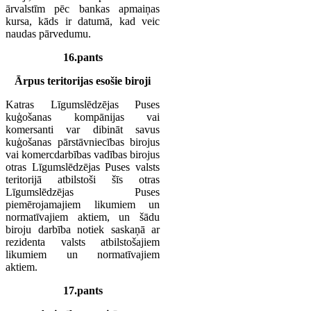
ārvalstīm pēc bankas apmaiņas
kursa, kāds ir datumā, kad veic
naudas pārvedumu.
16.pants
Ārpus teritorijas esošie biroji
Katras Līgumslēdzējas Puses
kuģošanas kompānijas vai
komersanti var dibināt savus
kuģošanas pārstāvniecības birojus
vai komercdarbības vadības birojus
otras Līgumslēdzējas Puses valsts
teritorijā atbilstoši šīs otras
Līgumslēdzējas Puses
piemērojamajiem likumiem un
normatīvajiem aktiem, un šādu
biroju darbība notiek saskaņā ar
rezidenta valsts atbilstošajiem
likumiem un normatīvajiem
aktiem.
17.pants