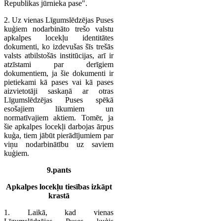
Republikas jūrnieka pase".
2. Uz vienas Līgumslēdzējas Puses
kuģiem nodarbināto trešo valstu
apkalpes locekļu identitātes
dokumenti, ko izdevušas šīs trešās
valsts atbilstošās institūcijas, arī ir
atzīstami par derīgiem
dokumentiem, ja šie dokumenti ir
pietiekami kā pases vai kā pases
aizvietotāji saskaņā ar otras
Līgumslēdzējas Puses spēkā
esošajiem likumiem un
normatīvajiem aktiem. Tomēr, ja
šie apkalpes locekļi darbojas ārpus
kuģa, tiem jābūt pierādījumiem par
viņu nodarbinātību uz saviem
kuģiem.
9.pants
Apkalpes locekļu tiesības izkāpt
krastā
1. Laikā, kad vienas