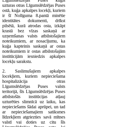
Līgumslēdzējas Puses kuģis
uzturas otras Līgumslēdzējas Puses
ostā, kuģa apkalpes locekļi, kuriem
ir šī Nolīguma 8.pantā minētie
identitātes dokumenti, drīkst
pilsētā, kurā atrodas osta, izkāpt
krastā bez vīzas saskaņā ar
uzņemšanas valsts atbilstošajiem
noteikumiem, ar nosacījumu, ka
kuģa kapteinis saskaņā ar ostas
noteikumiem ir ostas atbilstošajām
institūcijām iesniedzis apkalpes
locekļu sarakstu.
2. Saslimušajiem apkalpes
locekļiem, kuriem nepieciešama
hospitalizācija otras
Līgumslēdzējas Puses valsts
teritorijā, šīs Līgumslēdzējas Puses
atbilstošās institūcijas atļauj
uzturēties slimnīcā uz laiku, kas
nepieciešams šādai aprūpei, un tad
ar nepieciešamajiem satiksmes
līdzekļiem atgriezties savā mītnes
valstī vai doties uz citu šīs