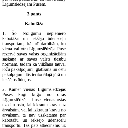
Līgumslēdzējām Pusēm.
3.pants
Kabotāža
1. Šo Nolīgumu nepiemēro
kabotāžai un iekšējo ūdensceļu
transportam, kā arī darbībām, ko
viena vai otra Līgumslēdzēja Puse
rezervē savas valsts organizācijām
saskaņā ar savas valsts tiesību
normām, tādām kā vilkšana tauvā,
loču pakalpojumi, glābšana un ostu
pakalpojumi tās teritoriālajā jūrā un
iekšējos ūdeņos.
2. Kamēr vienas Līgumslēdzējas
Puses kuģi kuģo no otras
Līgumslēdzējas Puses vienas ostas
uz citu ostu, lai iekrautu kravu uz
ārvalstīm, vai lai izkrautu kravu no
ārvalstīm, tā nav uzskatāma par
kabotāžu un iekšējo ūdensceļu
transportu. Tas pats attiecināms uz