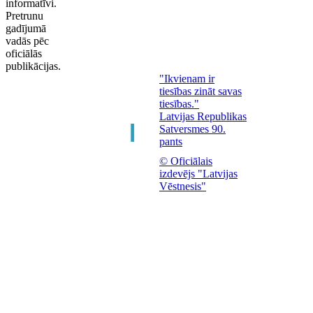
informatīvi.
Pretrunu
gadījumā
vadās pēc
oficiālās
publikācijas.
"Ikvienam ir
tiesības zināt savas
tiesības."
Latvijas Republikas
Satversmes 90.
pants
© Oficiālais
izdevējs "Latvijas
Vēstnesis"