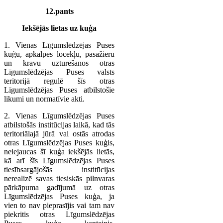
12.pants
Iekšējās lietas uz kuģa
1. Vienas Līgumslēdzējas Puses
kuģu, apkalpes locekļu, pasažieru
un kravu uzturēšanos otras
Līgumslēdzējas Puses valsts
teritorijā regulē šīs otras
Līgumslēdzējas Puses atbilstošie
likumi un normatīvie akti.
2. Vienas Līgumslēdzējas Puses
atbilstošās institūcijas laikā, kad tās
teritoriālajā jūrā vai ostās atrodas
otras Līgumslēdzējas Puses kuģis,
neiejaucas šī kuģa iekšējās lietās,
kā arī šīs Līgumslēdzējas Puses
tiesībsargājošās institūcijas
nerealizē savas tiesiskās pilnvaras
pārkāpuma gadījumā uz otras
Līgumslēdzējas Puses kuģa, ja
vien to nav pieprasījis vai tam nav
piekritis otras Līgumslēdzējas