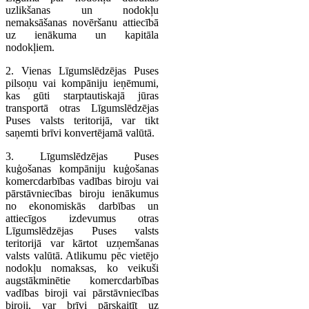
uzlikšanas un nodokļu
nemaksāšanas novēršanu attiecībā
uz ienākuma un kapitāla
nodokļiem.
2. Vienas Līgumslēdzējas Puses
pilsoņu vai kompāniju ieņēmumi,
kas gūti starptautiskajā jūras
transportā otras Līgumslēdzējas
Puses valsts teritorijā, var tikt
saņemti brīvi konvertējamā valūtā.
3. Līgumslēdzējas Puses
kuģošanas kompāniju kuģošanas
komercdarbības vadības biroju vai
pārstāvniecības biroju ienākumus
no ekonomiskās darbības un
attiecīgos izdevumus otras
Līgumslēdzējas Puses valsts
teritorijā var kārtot uzņemšanas
valsts valūtā. Atlikumu pēc vietējo
nodokļu nomaksas, ko veikuši
augstākminētie komercdarbības
vadības biroji vai pārstāvniecības
biroji, var brīvi pārskaitīt uz