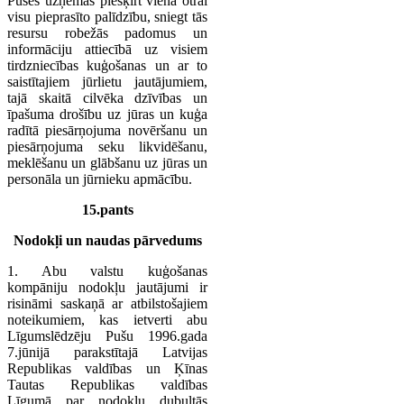
Puses uzņemas piešķirt viena otrai
visu pieprasīto palīdzību, sniegt tās
resursu robežās padomus un
informāciju attiecībā uz visiem
tirdzniecības kuģošanas un ar to
saistītajiem jūrlietu jautājumiem,
tajā skaitā cilvēka dzīvības un
īpašuma drošību uz jūras un kuģa
radītā piesārņojuma novēršanu un
piesārņojuma seku likvidēšanu,
meklēšanu un glābšanu uz jūras un
personāla un jūrnieku apmācību.
15.pants
Nodokļi un naudas pārvedums
1. Abu valstu kuģošanas
kompāniju nodokļu jautājumi ir
risināmi saskaņā ar atbilstošajiem
noteikumiem, kas ietverti abu
Līgumslēdzēju Pušu 1996.gada
7.jūnijā parakstītajā Latvijas
Republikas valdības un Ķīnas
Tautas Republikas valdības
Līgumā par nodokļu dubultās