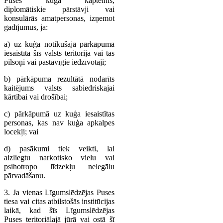
Puses kuģa kapteinis,
diplomātiskie pārstāvji vai
konsulārās amatpersonas, izņemot
gadījumus, ja:
a) uz kuģa notikušajā pārkāpumā
iesaistīta šīs valsts teritorija vai tās
pilsoņi vai pastāvīgie iedzīvotāji;
b) pārkāpuma rezultātā nodarīts
kaitējums valsts sabiedriskajai
kārtībai vai drošībai;
c) pārkāpumā uz kuģa iesaistītas
personas, kas nav kuģa apkalpes
locekļi; vai
d) pasākumi tiek veikti, lai
aizliegtu narkotisko vielu vai
psihotropo līdzekļu nelegālu
pārvadāšanu.
3. Ja vienas Līgumslēdzējas Puses
tiesa vai citas atbilstošās institūcijas
laikā, kad šīs Līgumslēdzējas
Puses teritoriālajā jūrā vai ostā šī