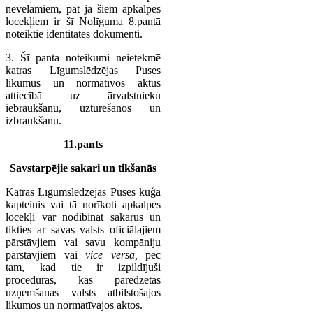
nevēlamiem, pat ja šiem apkalpes
locekļiem ir šī Nolīguma 8.pantā
noteiktie identitātes dokumenti.
3. Šī panta noteikumi neietekmē
katras Līgumslēdzējas Puses
likumus un normatīvos aktus
attiecībā uz ārvalstnieku
iebraukšanu, uzturēšanos un
izbraukšanu.
11.pants
Savstarpējie sakari un tikšanās
Katras Līgumslēdzējas Puses kuģa
kapteinis vai tā norīkoti apkalpes
locekļi var nodibināt sakarus un
tikties ar savas valsts oficiālajiem
pārstāvjiem vai savu kompāniju
pārstāvjiem vai
vice versa,
pēc
tam, kad tie ir izpildījuši
procedūras, kas paredzētas
uzņemšanas valsts atbilstošajos
likumos un normatīvajos aktos.