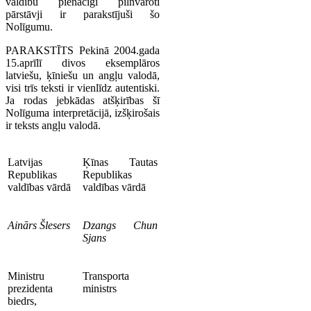
valdību pienācīgi pilnvaroti
pārstāvji ir parakstījuši šo
Nolīgumu.
PARAKSTĪTS Pekinā 2004.gada
15.aprīlī divos eksemplāros
latviešu, ķīniešu un angļu valodā,
visi trīs teksti ir vienlīdz autentiski.
Ja rodas jebkādas atšķirības šī
Nolīguma interpretācijā, izšķirošais
ir teksts angļu valodā.
Latvijas
Ķīnas Tautas
Republikas
Republikas
valdības vārdā
valdības vārdā
Ainārs Šlesers
Dzangs Chun
Sjans
Ministru
Transporta
prezidenta
ministrs
biedrs,