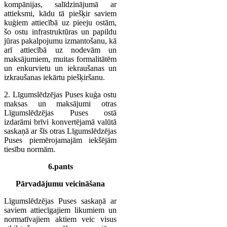
kompānijas, salīdzinājumā ar
attieksmi, kādu tā piešķir saviem
kuģiem attiecībā uz pieeju ostām,
šo ostu infrastruktūras un papildu
jūras pakalpojumu izmantošanu, kā
arī attiecībā uz nodevām un
maksājumiem, muitas formalitātēm
un enkurvietu un iekraušanas un
izkraušanas iekārtu piešķiršanu.
2. Līgumslēdzējas Puses kuģa ostu
maksas un maksājumi otras
Līgumslēdzējas Puses ostā
izdarāmi brīvi konvertējamā valūtā
saskaņā ar šīs otras Līgumslēdzējas
Puses piemērojamajām iekšējām
tiesību normām.
6.pants
Pārvadājumu veicināšana
Līgumslēdzējas Puses saskaņā ar
saviem attiecīgajiem likumiem un
normatīvajiem aktiem veic visus