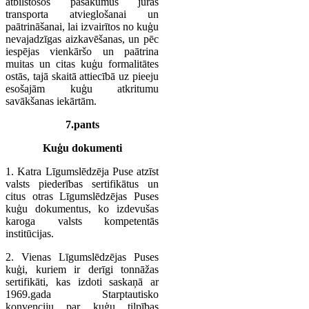
atbilstošos pasākumus jūras
transporta atvieglošanai un
paātrināšanai, lai izvairītos no kuģu
nevajadzīgas aizkavēšanas, un pēc
iespējas vienkāršo un paātrina
muitas un citas kuģu formalitātes
ostās, tajā skaitā attiecībā uz pieeju
esošajām kuģu atkritumu
savākšanas iekārtām.
7.pants
Kuģu dokumenti
1. Katra Līgumslēdzēja Puse atzīst
valsts piederības sertifikātus un
citus otras Līgumslēdzējas Puses
kuģu dokumentus, ko izdevušas
karoga valsts kompetentās
institūcijas.
2. Vienas Līgumslēdzējas Puses
kuģi, kuriem ir derīgi tonnāžas
sertifikāti, kas izdoti saskaņā ar
1969.gada Starptautisko
konvenciju par kuģu tilpības