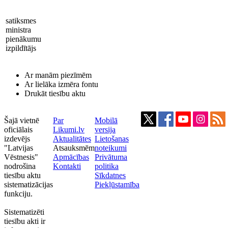
satiksmes
ministra
pienākumu
izpildītājs
Ar manām piezīmēm
Ar lielāka izmēra fontu
Drukāt tiesību aktu
Šajā vietnē
Par
Mobilā
oficiālais
Likumi.lv
versija
izdevējs
Aktualitātes
Lietošanas
"Latvijas
Atsauksmēm
noteikumi
Vēstnesis"
Apmācības
Privātuma
nodrošina
Kontakti
politika
tiesību aktu
Sīkdatnes
sistematizācijas
Piekļūstamība
funkciju.
Sistematizēti
tiesību akti ir