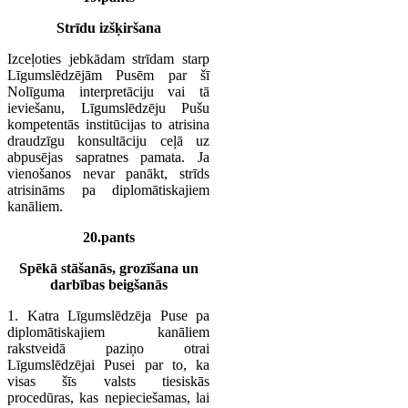
Strīdu izšķiršana
Izceļoties jebkādam strīdam starp
Līgumslēdzējām Pusēm par šī
Nolīguma interpretāciju vai tā
ieviešanu, Līgumslēdzēju Pušu
kompetentās institūcijas to atrisina
draudzīgu konsultāciju ceļā uz
abpusējas sapratnes pamata. Ja
vienošanos nevar panākt, strīds
atrisināms pa diplomātiskajiem
kanāliem.
20.pants
Spēkā stāšanās, grozīšana un
darbības beigšanās
1. Katra Līgumslēdzēja Puse pa
diplomātiskajiem kanāliem
rakstveidā paziņo otrai
Līgumslēdzējai Pusei par to, ka
visas šīs valsts tiesiskās
procedūras, kas nepieciešamas, lai