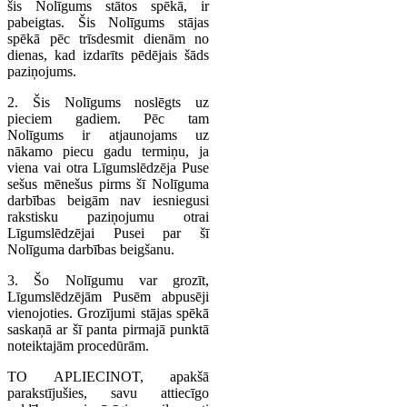
šis Nolīgums stātos spēkā, ir
pabeigtas. Šis Nolīgums stājas
spēkā pēc trīsdesmit dienām no
dienas, kad izdarīts pēdējais šāds
paziņojums.
2. Šis Nolīgums noslēgts uz
pieciem gadiem. Pēc tam
Nolīgums ir atjaunojams uz
nākamo piecu gadu termiņu, ja
viena vai otra Līgumslēdzēja Puse
sešus mēnešus pirms šī Nolīguma
darbības beigām nav iesniegusi
rakstisku paziņojumu otrai
Līgumslēdzējai Pusei par šī
Nolīguma darbības beigšanu.
3. Šo Nolīgumu var grozīt,
Līgumslēdzējām Pusēm abpusēji
vienojoties. Grozījumi stājas spēkā
saskaņā ar šī panta pirmajā punktā
noteiktajām procedūrām.
TO APLIECINOT, apakšā
parakstījušies, savu attiecīgo