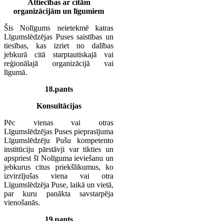
Attiecības ar citām
organizācijām un līgumiem
Šis Nolīgums neietekmē katras
Līgumslēdzējas Puses saistības un
tiesības, kas izriet no dalības
jebkurā citā starptautiskajā vai
reģionālajā organizācijā vai
līgumā.
18.pants
Konsultācijas
Pēc vienas vai otras
Līgumslēdzējas Puses pieprasījuma
Līgumslēdzēju Pušu kompetento
institūciju pārstāvji var tikties un
apspriest šī Nolīguma ieviešanu un
jebkurus citus priekšlikumus, ko
izvirzījušas viena vai otra
Līgumslēdzēja Puse, laikā un vietā,
par kuru panākta savstarpēja
vienošanās.
19.pants