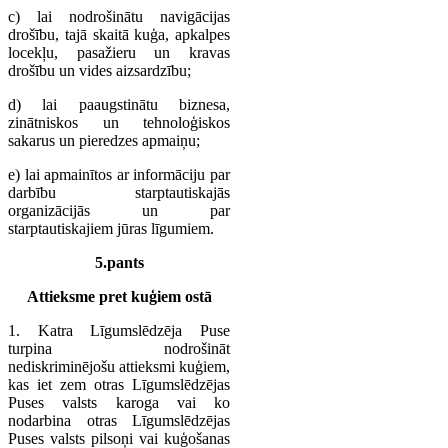
c) lai nodrošinātu navigācijas
drošību, tajā skaitā kuģa, apkalpes
locekļu, pasažieru un kravas
drošību un vides aizsardzību;
d) lai paaugstinātu biznesa,
zinātniskos un tehnoloģiskos
sakarus un pieredzes apmaiņu;
e) lai apmainītos ar informāciju par
darbību starptautiskajās
organizācijās un par
starptautiskajiem jūras līgumiem.
5.pants
Attieksme pret kuģiem ostā
1. Katra Līgumslēdzēja Puse
turpina nodrošināt
nediskriminējošu attieksmi kuģiem,
kas iet zem otras Līgumslēdzējas
Puses valsts karoga vai ko
nodarbina otras Līgumslēdzējas
Puses valsts pilsoņi vai kuģošanas