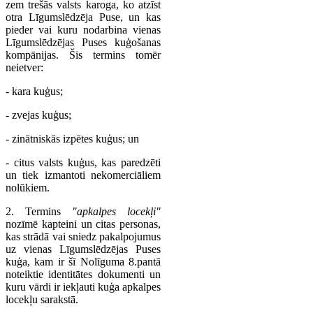
zem trešās valsts karoga, ko atzīst
otra Līgumslēdzēja Puse, un kas
pieder vai kuru nodarbina vienas
Līgumslēdzējas Puses kuģošanas
kompānijas. Šis termins tomēr
neietver:
- kara kuģus;
- zvejas kuģus;
- zinātniskās izpētes kuģus; un
- citus valsts kuģus, kas paredzēti
un tiek izmantoti nekomerciāliem
nolūkiem.
2. Termins
"apkalpes locekļi"
nozīmē kapteini un citas personas,
kas strādā vai sniedz pakalpojumus
uz vienas Līgumslēdzējas Puses
kuģa, kam ir šī Nolīguma 8.pantā
noteiktie identitātes dokumenti un
kuru vārdi ir iekļauti kuģa apkalpes
locekļu sarakstā.