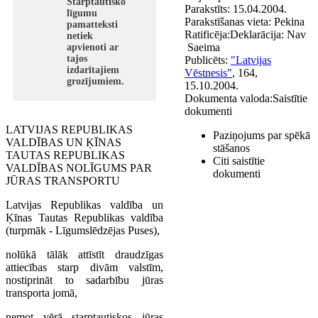
Starptautisko
Parakstīts:
15.04.2004.
līgumu
Parakstīšanas vieta:
Pekina
pamatteksti
Ratificēja:
Deklarācija:
Nav
netiek
Saeima
apvienoti ar
tajos
Publicēts:
"Latvijas
izdarītajiem
Vēstnesis"
, 164,
grozījumiem.
15.10.2004.
Dokumenta valoda:
Saistītie
dokumenti
LATVIJAS REPUBLIKAS
Paziņojums par spēkā
VALDĪBAS UN ĶĪNAS
stāšanos
TAUTAS REPUBLIKAS
Citi saistītie
VALDĪBAS NOLĪGUMS PAR
dokumenti
JŪRAS TRANSPORTU
Latvijas Republikas valdība un
Ķīnas Tautas Republikas valdība
(turpmāk - Līgumslēdzējas Puses),
nolūkā tālāk attīstīt draudzīgas
attiecības starp divām valstīm,
nostiprināt to sadarbību jūras
transporta jomā,
ņemot vērā starptautiskos jūras