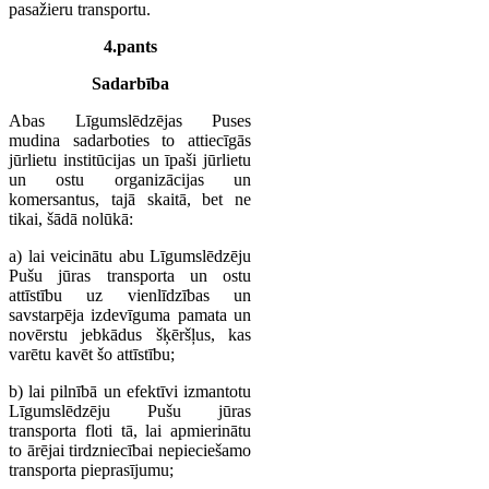
pasažieru transportu.
4.pants
Sadarbība
Abas Līgumslēdzējas Puses
mudina sadarboties to attiecīgās
jūrlietu institūcijas un īpaši jūrlietu
un ostu organizācijas un
komersantus, tajā skaitā, bet ne
tikai, šādā nolūkā:
a) lai veicinātu abu Līgumslēdzēju
Pušu jūras transporta un ostu
attīstību uz vienlīdzības un
savstarpēja izdevīguma pamata un
novērstu jebkādus šķēršļus, kas
varētu kavēt šo attīstību;
b) lai pilnībā un efektīvi izmantotu
Līgumslēdzēju Pušu jūras
transporta floti tā, lai apmierinātu
to ārējai tirdzniecībai nepieciešamo
transporta pieprasījumu;