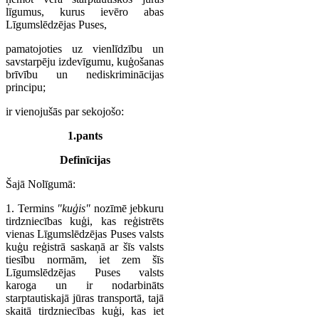
līgumus, kurus ievēro abas
Līgumslēdzējas Puses,
pamatojoties uz vienlīdzību un
savstarpēju izdevīgumu, kuģošanas
brīvību un nediskriminācijas
principu;
ir vienojušās par sekojošo:
1.pants
Definīcijas
Šajā Nolīgumā:
1. Termins
"kuģis"
nozīmē jebkuru
tirdzniecības kuģi, kas reģistrēts
vienas Līgumslēdzējas Puses valsts
kuģu reģistrā saskaņā ar šīs valsts
tiesību normām, iet zem šīs
Līgumslēdzējas Puses valsts
karoga un ir nodarbināts
starptautiskajā jūras transportā, tajā
skaitā tirdzniecības kuģi, kas iet