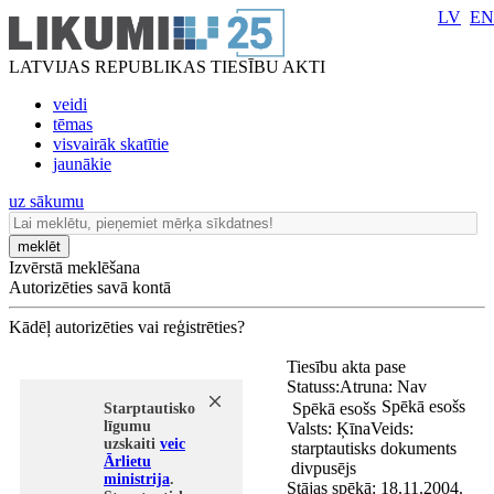
LV
EN
LATVIJAS REPUBLIKAS TIESĪBU AKTI
veidi
tēmas
visvairāk skatītie
jaunākie
uz sākumu
meklēt
Izvērstā meklēšana
Autorizēties savā kontā
Kādēļ autorizēties vai reģistrēties?
Tiesību akta pase
Statuss:
Atruna:
Nav
Spēkā esošs
Spēkā esošs
Starptautisko
līgumu
Valsts:
Ķīna
Veids:
uzskaiti
veic
starptautisks dokuments
Ārlietu
divpusējs
ministrija
.
Stājas spēkā:
18.11.2004.