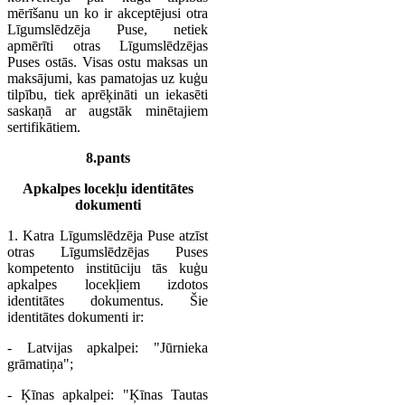
mērīšanu un ko ir akceptējusi otra
Līgumslēdzēja Puse, netiek
apmērīti otras Līgumslēdzējas
Puses ostās. Visas ostu maksas un
maksājumi, kas pamatojas uz kuģu
tilpību, tiek aprēķināti un iekasēti
saskaņā ar augstāk minētajiem
sertifikātiem.
8.pants
Apkalpes locekļu identitātes
dokumenti
1. Katra Līgumslēdzēja Puse atzīst
otras Līgumslēdzējas Puses
kompetento institūciju tās kuģu
apkalpes locekļiem izdotos
identitātes dokumentus. Šie
identitātes dokumenti ir:
- Latvijas apkalpei: "Jūrnieka
grāmatiņa";
- Ķīnas apkalpei: "Ķīnas Tautas