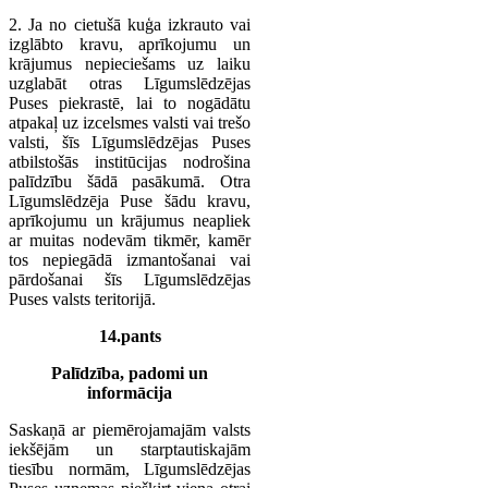
2. Ja no cietušā kuģa izkrauto vai
izglābto kravu, aprīkojumu un
krājumus nepieciešams uz laiku
uzglabāt otras Līgumslēdzējas
Puses piekrastē, lai to nogādātu
atpakaļ uz izcelsmes valsti vai trešo
valsti, šīs Līgumslēdzējas Puses
atbilstošās institūcijas nodrošina
palīdzību šādā pasākumā. Otra
Līgumslēdzēja Puse šādu kravu,
aprīkojumu un krājumus neapliek
ar muitas nodevām tikmēr, kamēr
tos nepiegādā izmantošanai vai
pārdošanai šīs Līgumslēdzējas
Puses valsts teritorijā.
14.pants
Palīdzība, padomi un
informācija
Saskaņā ar piemērojamajām valsts
iekšējām un starptautiskajām
tiesību normām, Līgumslēdzējas