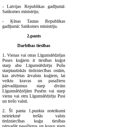
- Latvijas Republikas gadījumā:
Satiksmes ministriju;
- Ķīnas Tautas Republikas
gadījumā: Satiksmes ministriju.
2.pants
Darbības tiesības
1. Vienas vai otras Līgumslēdzējas
Puses kuģiem ir tiesības kuģot
starp abu Līgumslēdzēju Pušu
starptautiskās tirdzniecības ostām,
kas atvērtas ārvalstu kuģiem, lai
veiktu kravas un pasažieru
pārvadājumus starp divām
Līgumslēdzējām Pusēm vai starp
vienu vai otru Līgumslēdzēju Pusi
un trešo valsti.
2. Šī panta 1.punkta noteikumi
neietekmē trešās valsts
tirdzniecības kuģu tiesības
pārvadāt pasažierus un kravu starp